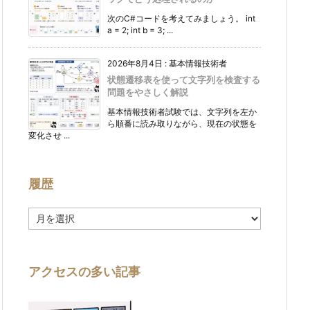
次のC#コードを考えてみましょう。 int
a = 2; int b = 3; ...
2026年8月4日
:
基本情報技術者
状態遷移表を使って文字列を検査する
問題をやさしく解説
基本情報技術者試験では、文字列を左か
ら順番に読み取りながら、現在の状態を
変化させ ...
履歴
履
歴
アクセスの多い記事