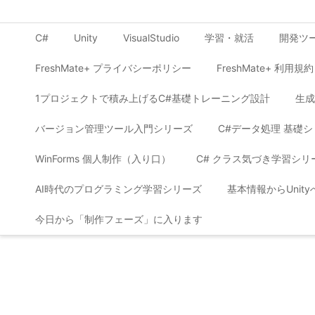
C#
Unity
VisualStudio
学習・就活
開発ツ
FreshMate+ プライバシーポリシー
FreshMate+ 利用規約
1プロジェクトで積み上げるC#基礎トレーニング設計
生成
バージョン管理ツール入門シリーズ
C#データ処理 基礎
WinForms 個人制作（入り口）
C# クラス気づき学習シリ
AI時代のプログラミング学習シリーズ
基本情報からUnit
今日から「制作フェーズ」に入ります