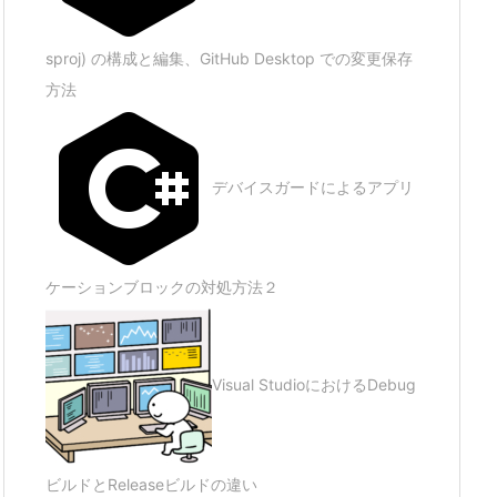
sproj) の構成と編集、GitHub Desktop での変更保存
方法
デバイスガードによるアプリ
ケーションブロックの対処方法２
Visual StudioにおけるDebug
ビルドとReleaseビルドの違い