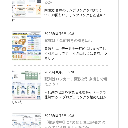
るか
問題文 音声のサンプリングを1秒間に
11,000回行い、サンプリングした値をそ
れ ...
2026年8月6日
:
C#
変数は「名前付きの引き出し」
変数とは、データを一時的にしまってお
く引き出しです。 引き出しには名前、つ
まりラ ...
2026年8月6日
:
C#
配列はロッカー、変数は引き出しで考
えよう！
～配列の合計を求める処理をイメージで
理解する～ プログラミングを始めたばか
りの人 ...
2026年8月5日
:
C#
【難易度中】C#の足し算は評価スタ
ックでどう処理されるのか