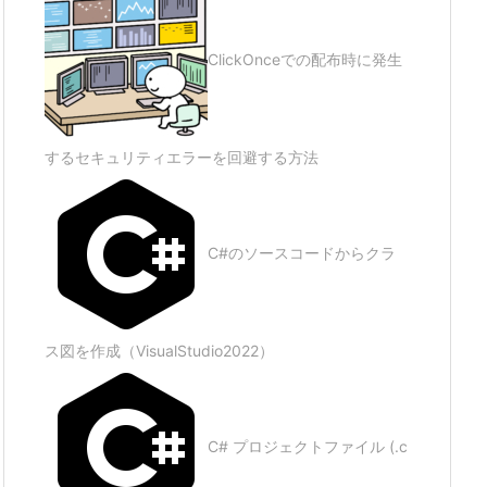
ClickOnceでの配布時に発生
するセキュリティエラーを回避する方法
C#のソースコードからクラ
ス図を作成（VisualStudio2022）
C# プロジェクトファイル (.c