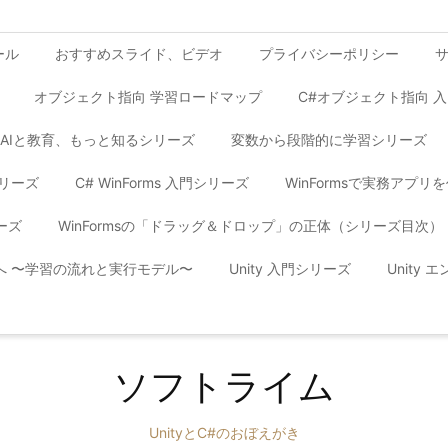
ール
おすすめスライド、ビデオ
プライバシーポリシー
オブジェクト指向 学習ロードマップ
C#オブジェクト指向 
AIと教育、もっと知るシリーズ
変数から段階的に学習シリーズ
シリーズ
C# WinForms 入門シリーズ
WinFormsで実務アプ
ーズ
WinFormsの「ドラッグ＆ドロップ」の正体（シリーズ目次）
yへ 〜学習の流れと実行モデル〜
Unity 入門シリーズ
Unity
ソフトライム
UnityとC#のおぼえがき