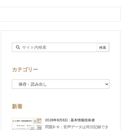
カテゴリー
カ
テ
ゴ
リ
ー
新着
2026年8月6日
:
基本情報技術者
問題8-6：音声データは何分記録でき