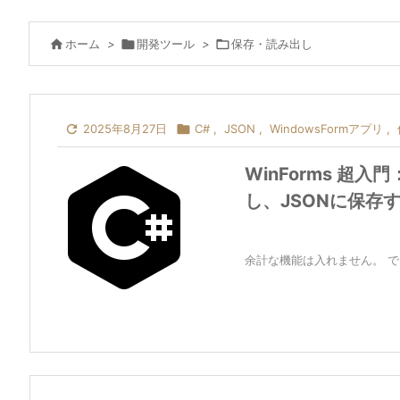

ホーム
>

開発ツール
>

保存・読み出し

2025年8月27日

C#
,
JSON
,
WindowsFormアプリ
,
WinForms 超
し、JSONに保存
余計な機能は入れません。 でき