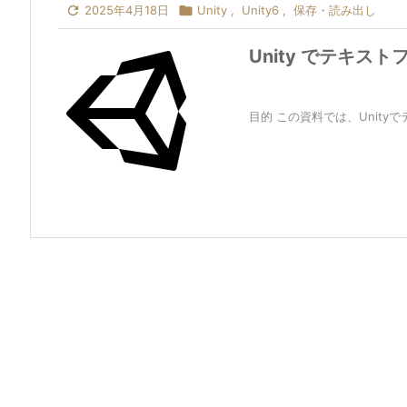

2025年4月18日

Unity
,
Unity6
,
保存・読み出し
Unity でテキ
目的 この資料では、Unity