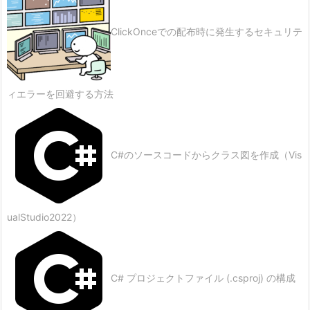
ClickOnceでの配布時に発生するセキュリテ
ィエラーを回避する方法
C#のソースコードからクラス図を作成（Vis
ualStudio2022）
C# プロジェクトファイル (.csproj) の構成