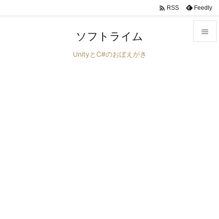

Feedly
RSS

ソフトライム

UnityとC#のおぼえがき
メニュ

サイド

前へ

次へ

検索