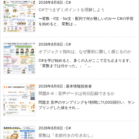
2026年8月8日
:
C#
C#でつまずくポイントを理解しよう
〜変数・if文・for文・配列で何が難しいのか〜 C#の学習
を始めると、 変数は ...
2026年8月8日
:
C#
オブジェクト指向は、なぜ最初に難しく感じるのか
C#を学び始めると、多くの人がここで立ち止まります。
「変数までは分かった。」「 ...
2026年8月6日
:
基本情報技術者
問題8-6：音声データは何分記録できるか
問題文 音声のサンプリングを1秒間に11,000回行い、サン
プリングした値をそれ ...
2026年8月6日
:
C#
変数は「名前付きの引き出し」