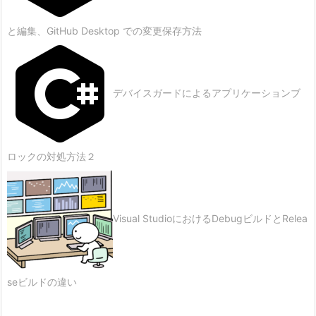
と編集、GitHub Desktop での変更保存方法
デバイスガードによるアプリケーションブ
ロックの対処方法２
Visual StudioにおけるDebugビルドとRelea
seビルドの違い