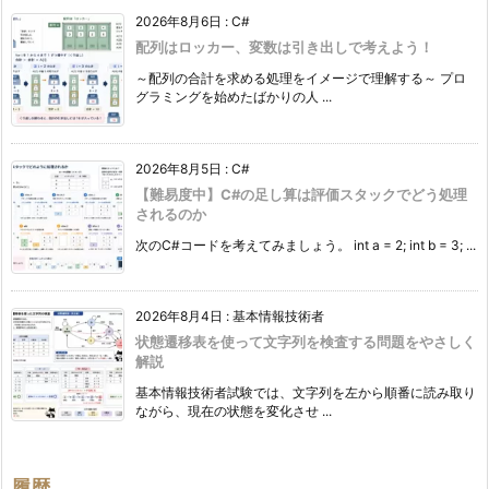
2026年8月6日
:
C#
配列はロッカー、変数は引き出しで考えよう！
～配列の合計を求める処理をイメージで理解する～ プロ
グラミングを始めたばかりの人 ...
2026年8月5日
:
C#
【難易度中】C#の足し算は評価スタックでどう処理
されるのか
次のC#コードを考えてみましょう。 int a = 2; int b = 3; ...
2026年8月4日
:
基本情報技術者
状態遷移表を使って文字列を検査する問題をやさしく
解説
基本情報技術者試験では、文字列を左から順番に読み取り
ながら、現在の状態を変化させ ...
履歴