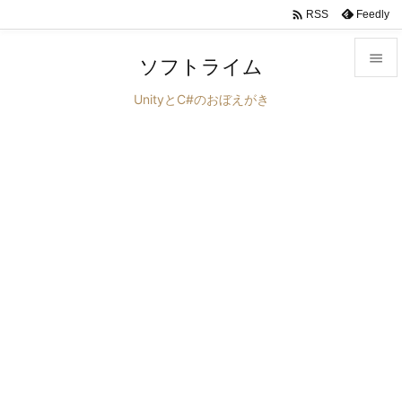

Feedly
RSS

ソフトライム

UnityとC#のおぼえがき
メニュ

サイド

前へ

次へ

検索