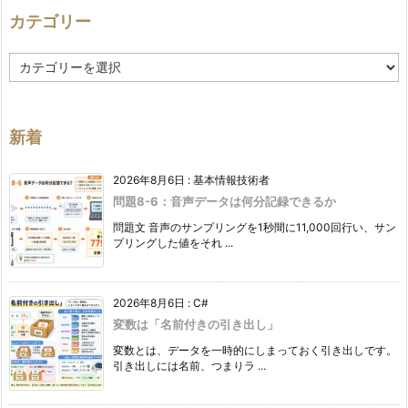
カテゴリー
カ
テ
ゴ
リ
ー
新着
2026年8月6日
:
基本情報技術者
問題8-6：音声データは何分記録できるか
問題文 音声のサンプリングを1秒間に11,000回行い、サン
プリングした値をそれ ...
2026年8月6日
:
C#
変数は「名前付きの引き出し」
変数とは、データを一時的にしまっておく引き出しです。
引き出しには名前、つまりラ ...