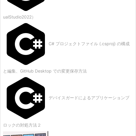
ualStudio2022）
C# プロジェクトファイル (.csproj) の構成
と編集、GitHub Desktop での変更保存方法
デバイスガードによるアプリケーションブ
ロックの対処方法２