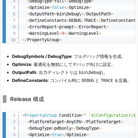
<
DebugType
>
full
<
/
DebugType
>
プ
<
Optimize
>
false
<
/
Optimize
>
ロ
<
OutputPath
>
bin\Debug\
<
/
OutputPath
>
パ
<
DefineConstants
>
DEBUG
;
TRACE
<
/
DefineConstant
<
ErrorReport
>
prompt
<
/
ErrorReport
>
テ
<
WarningLevel
>
4
<
/
WarningLevel
>
ィ
<
/
PropertyGroup
>
の
定
DebugSymbols / DebugType
: フルデバッグ情報を生成。
義
Optimize
: 最適化を無効にしてデバッグ向けに設定。
2.
OutputPath
: 出力ディレクトリは
。
bin\Debug\
4.
DefineConstants
: コンパイル時に
と
を定義。
DEBUG
TRACE
1
-
Release 構成
4.
ビ
<
PropertyGroup
 Condition
=
" '$(Configuration)|$
ル
<
PlatformTarget
>
AnyCPU
<
/
PlatformTarget
>
ド
<
DebugType
>
pdbonly
<
/
DebugType
>
構
<
Optimize
>
true
<
/
Optimize
>