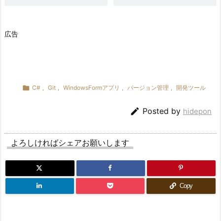
広告

C#
,
Git
,
WindowsFormアプリ
,
バージョン管理
,
開発ツール

Posted by
hidepon
よろしければシェアお願いします
Copy