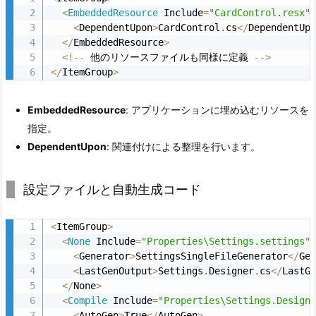
<
EmbeddedResource
 Include
=
"CardControl.resx"
定
<
DependentUpon
>
CardControl
.
cs
<
/
DependentUp
義
<
/
EmbeddedResource
>
2.
<
!
--
 他のリソースファイルも同様に定義 
--
>
<
/
ItemGroup
>
7.
1
EmbeddedResource
: アプリケーションに埋め込むリソースを
-
指定。
7.
DependentUpon
: 関連付けによる整理を行います。
コ
ン
テ
設定ファイルと自動生成コード
ン
ツ
<
ItemGroup
>
フ
<
None
 Include
=
"Properties\Settings.settings"
<
Generator
>
SettingsSingleFileGenerator
<
/
Ge
ァ
<
LastGenOutput
>
Settings
.
Designer
.
cs
<
/
LastG
イ
<
/
None
>
ル
<
Compile
 Include
=
"Properties\Settings.Design
の
<
AutoGen
>
True
<
/
AutoGen
>