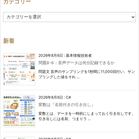
カテゴリー
カ
テ
ゴ
リ
ー
新着
2026年8月6日
:
基本情報技術者
問題8-6：音声データは何分記録できるか
問題文 音声のサンプリングを1秒間に11,000回行い、サン
プリングした値をそれ ...
2026年8月6日
:
C#
変数は「名前付きの引き出し」
変数とは、データを一時的にしまっておく引き出しです。
引き出しには名前、つまりラ ...