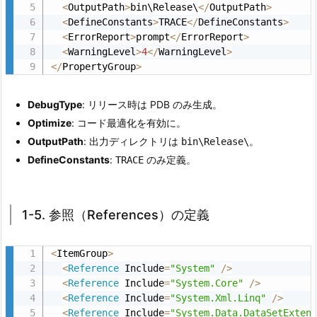
成
<
OutputPath
>
bin\Release\
<
/
OutputPath
>
<
DefineConstants
>
TRACE
<
/
DefineConstants
>
別
<
ErrorReport
>
prompt
<
/
ErrorReport
>
の
<
WarningLevel
>
4
<
/
WarningLevel
>
プ
<
/
PropertyGroup
>
ロ
パ
DebugType
: リリース時は PDB のみ生成。
テ
Optimize
: コード最適化を有効に。
ィ
OutputPath
: 出力ディレクトリは
。
bin\Release\
定
DefineConstants
:
のみ定義。
TRACE
義
2.
5.
1-5. 参照（References）の定義
1
-
<
ItemGroup
>
5.
<
Reference
 Include
=
"System"
/
>
<
Reference
 Include
=
"System.Core"
/
>
参
<
Reference
 Include
=
"System.Xml.Linq"
/
>
照
<
Reference
 Include
=
"System.Data.DataSetExten