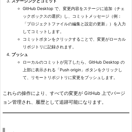
ステージングとコミット
コ
GitHub Desktop で、変更内容をステージに追加（チェ
ミ
ックボックスの選択）し、コミットメッセージ（例：
ッ
「プロジェクトファイルの編集と設定の更新」）を入力
ト
してコミットします。
の
コミットボタンをクリックすることで、変更がローカル
手
リポジトリに記録されます。
順
プッシュ
4.
ローカルのコミットが完了したら、GitHub Desktop の
1.
上部に表示される「Push origin」ボタンをクリックし
手
て、リモートリポジトリに変更をプッシュします。
順
5.
これらの操作により、すべての変更が GitHub 上でバージ
ま
ョン管理され、履歴として追跡可能になります。
と
め