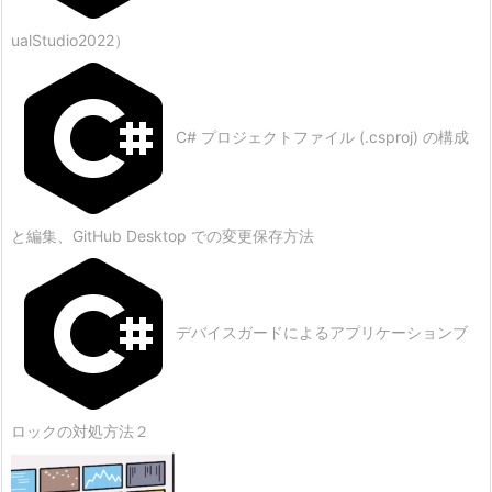
ualStudio2022）
C# プロジェクトファイル (.csproj) の構成
と編集、GitHub Desktop での変更保存方法
デバイスガードによるアプリケーションブ
ロックの対処方法２