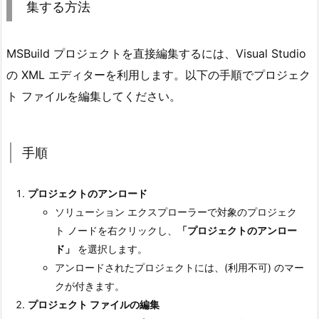
集する方法
t
u
d
MSBuild プロジェクトを直接編集するには、Visual Studio
i
の XML エディターを利用します。以下の手順でプロジェク
o
ト ファイルを編集してください。
で
プ
ロ
手順
ジ
ェ
プロジェクトのアンロード
ク
ソリューション エクスプローラーで対象のプロジェク
ト
ト ノードを右クリックし、
「プロジェクトのアンロー
フ
ド」
を選択します。
ァ
アンロードされたプロジェクトには、(利用不可) のマー
イ
クが付きます。
ル
プロジェクト ファイルの編集
を