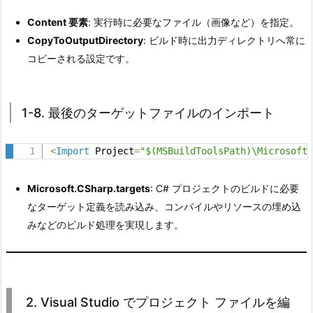
イ
Content 要素
: 実行時に必要なファイル（画像など）を指定。
ル
CopyToOutputDirectory
: ビルド時に出力ディレクトリへ常に
の
コピーされる設定です。
イ
ン
ポ
1-8. 最後のターゲットファイルのインポート
ー
ト
<
Import
 Project
=
"$(MSBuildToolsPath)\Microsoft
3.
2.
Microsoft.CSharp.targets
: C# プロジェクトのビルドに必要
V
なターゲット定義を読み込み、コンパイルやリソースの埋め込
i
みなどのビルド処理を実現します。
s
u
a
l
2. Visual Studio でプロジェクト ファイルを編
S