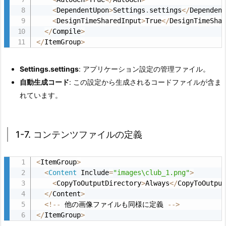
<
DependentUpon
>
Settings
.
settings
<
/
Dependen
定
<
DesignTimeSharedInput
>
True
<
/
DesignTimeSha
義
<
/
Compile
>
2.
<
/
ItemGroup
>
8.
1
Settings.settings
: アプリケーション設定の管理ファイル。
-
自動生成コード
: この設定から生成されるコードファイルが含ま
8.
れています。
最
後
の
1-7. コンテンツファイルの定義
タ
ー
<
ItemGroup
>
ゲ
<
Content
 Include
=
"images\club_1.png"
>
<
CopyToOutputDirectory
>
Always
<
/
CopyToOutpu
ッ
<
/
Content
>
ト
<
!
--
 他の画像ファイルも同様に定義 
--
>
フ
<
/
ItemGroup
>
ァ