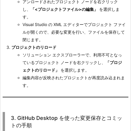
アンロードされたプロジェクト ノードを右クリック
編
し、
「<プロジェクトファイル>の編集」
を選択しま
集
す。
す
Visual Studio の XML エディターでプロジェクト ファイ
る
ルが開くので、必要な変更を行い、ファイルを保存して
方
閉じます。
法
プロジェクトのリロード
3.
ソリューション エクスプローラーで、利用不可となっ
1.
ているプロジェクト ノードを右クリックし、
「プロジ
手
ェクトのリロード」
を選択します。
順
編集内容が反映されたプロジェクトが再度読み込まれま
4.
す。
3.
G
i
t
3. GitHub Desktop を使った変更保存とコミッ
H
トの手順
u