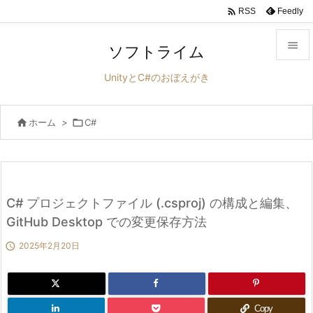

Feedly
RSS

ソフトライム

UnityとC#のおぼえがき
メニュ


ホーム
>

C#
サイド

前へ

次へ
C# プロジェクトファイル (.csproj) の構成と編集、

GitHub Desktop での変更保存方法
検索

2025年2月20日
Copy