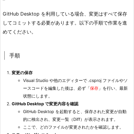
b
D
GitHub Desktop を利用している場合、変更はすべて保存
e
してコミットする必要があります。以下の手順で作業を進
s
めてください。
k
t
o
手順
p
を
変更の保存
使
Visual Studio や他のエディターで .csproj ファイルやソ
っ
ースコードを編集した後は、必ず「
保存
」を行い、最新
た
状態にします。
変
GitHub Desktop で変更内容を確認
更
GitHub Desktop を起動すると、保存された変更が自動
保
的に検出され、変更一覧（Diff）が表示されます。
存
ここで、どのファイルが変更されたかを確認します。
と