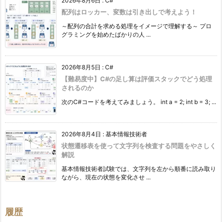
2026年8月6日
:
C#
配列はロッカー、変数は引き出しで考えよう！
～配列の合計を求める処理をイメージで理解する～ プロ
グラミングを始めたばかりの人 ...
2026年8月5日
:
C#
【難易度中】C#の足し算は評価スタックでどう処理
されるのか
次のC#コードを考えてみましょう。 int a = 2; int b = 3; ...
2026年8月4日
:
基本情報技術者
状態遷移表を使って文字列を検査する問題をやさしく
解説
基本情報技術者試験では、文字列を左から順番に読み取り
ながら、現在の状態を変化させ ...
履歴