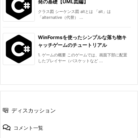
発の基礎【UML図編】
クラス図 シーケンス図 altとは 「alt」は
「alternative（代替） ...
WinFormsを使ったシンプルな落ち物キ
ャッチゲームのチュートリアル
1. ゲームの概要 このゲームでは、画面下部に配置
したプレイヤー（バスケットなど ...
ディスカッション
コメント一覧