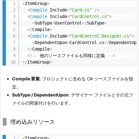
6.
<
ItemGroup
>
ソ
<
Compile
 Include
=
"Card.cs"
/
>
<
Compile
 Include
=
"CardControl.cs"
>
ー
<
SubType
>
UserControl
<
/
SubType
>
ス
<
/
Compile
>
コ
<
Compile
 Include
=
"CardControl.Designer.cs"
>
ー
<
DependentUpon
>
CardControl
.
cs
<
/
DependentUp
<
/
Compile
>
ド、
<
!
--
 他のソースファイルも同様に定義 
--
>
リ
<
/
ItemGroup
>
ソ
ー
Compile 要素
: プロジェクトに含める C# ソースファイルを指
ス、
定。
設
SubType / DependentUpon
: デザイナー ファイルとその元フ
定
ァイルの関連付けを行います。
フ
ァ
埋め込みリソース
イ
ル
<
ItemGroup
>
の