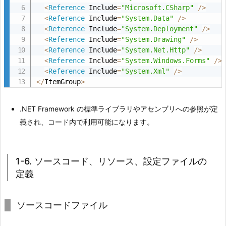
（R
<
Reference
 Include
=
"Microsoft.CSharp"
/
>
e
<
Reference
 Include
=
"System.Data"
/
>
<
Reference
 Include
=
"System.Deployment"
/
>
f
<
Reference
 Include
=
"System.Drawing"
/
>
e
<
Reference
 Include
=
"System.Net.Http"
/
>
r
<
Reference
 Include
=
"System.Windows.Forms"
/
>
e
<
Reference
 Include
=
"System.Xml"
/
>
n
<
/
ItemGroup
>
c
e
.NET Framework の標準ライブラリやアセンブリへの参照が定
s）
義され、コード内で利用可能になります。
の
定
1-6. ソースコード、リソース、設定ファイルの
義
定義
2.
6.
1
ソースコードファイル
-