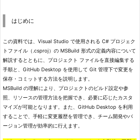
は
じ
はじめに
め
に
この資料では、Visual Studio で使用される C# プロジェク
2.
1.
トファイル（.csproj）の MSBuild 形式の定義内容について
プ
解説するとともに、プロジェクト ファイルを直接編集する
ロ
手順と、GitHub Desktop を使用して Git 管理下で変更を
ジ
保存・コミットする方法を説明します。
ェ
MSBuild の理解により、プロジェクトのビルド設定や参
ク
照、リソースの管理方法を把握でき、必要に応じたカスタ
ト
マイズが可能となります。また、GitHub Desktop を利用
フ
ァ
することで、手軽に変更履歴を管理でき、チーム開発やバ
イ
ージョン管理が効率的に行えます。
ル
(.