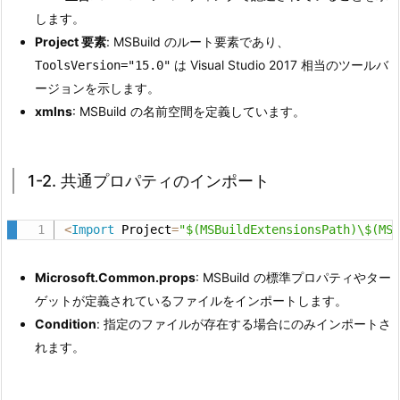
1
します。
-
Project 要素
: MSBuild のルート要素であり、
1.
は Visual Studio 2017 相当のツールバ
ToolsVersion="15.0"
X
ージョンを示します。
M
xmlns
: MSBuild の名前空間を定義しています。
L
宣
1-2. 共通プロパティのインポート
言
と
プ
<
Import
 Project
=
"$(MSBuildExtensionsPath)\$(MS
ロ
ジ
Microsoft.Common.props
: MSBuild の標準プロパティやター
ェ
ゲットが定義されているファイルをインポートします。
ク
Condition
: 指定のファイルが存在する場合にのみインポートさ
ト
れます。
要
素