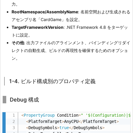
ト
力。
RootNamespace/AssemblyName
: 名前空間および生成される
2.
アセンブリ名「CardGame」を設定。
3.
TargetFrameworkVersion
: .NET Framework 4.8 をターゲッ
1
トに設定。
-
その他
: 出力ファイルのアラインメント、バインディングリダイ
3.
レクトの自動生成、ビルドの再現性を確保するためのオプショ
プ
ン。
ロ
ジ
ェ
1-4. ビルド構成別のプロパティ定義
ク
ト
全
Debug 構成
体
の
<
PropertyGroup
 Condition
=
" '$(Configuration)|$
基
<
PlatformTarget
>
AnyCPU
<
/
PlatformTarget
>
<
DebugSymbols
>
true
<
/
DebugSymbols
>
本