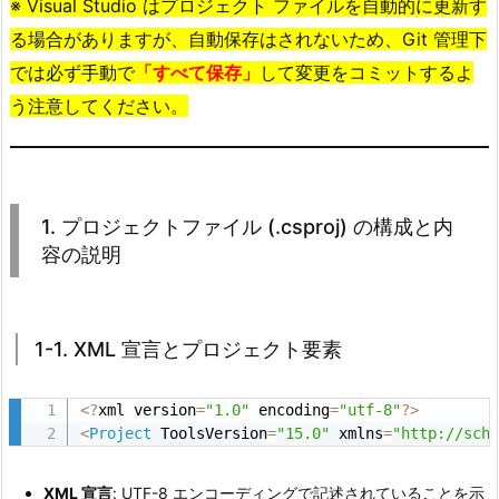
※ Visual Studio はプロジェクト ファイルを自動的に更新す
c
る場合がありますが、自動保存はされないため、Git 管理下
s
では必ず手動で
「
すべて
保存」
して変更をコミットするよ
p
う注意してください。
r
o
j)
の
1. プロジェクトファイル (.csproj) の構成と内
構
容の説明
成
と
内
容
1-1. XML 宣言とプロジェクト要素
の
説
<
?
xml version
=
"1.0"
 encoding
=
"utf-8"
?
>
明
<
Project
 ToolsVersion
=
"15.0"
 xmlns
=
"http://sch
2.
1.
XML 宣言
: UTF-8 エンコーディングで記述されていることを示