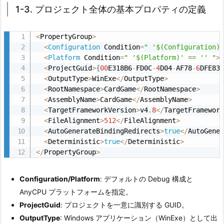
1-3. プロジェクト全体の基本プロパティの定義
2.
2.
1
<
PropertyGroup
>
<
Configuration
 Condition
=
" '$(Configuration)
-
<
Platform
 Condition
=
" '$(Platform)' == '' "
>
2.
<
ProjectGuid
>
{
00
E318B6
-
FD0C
-
4
D04
-
AF78
-
6
DFE83
共
<
OutputType
>
WinExe
<
/
OutputType
>
通
<
RootNamespace
>
CardGame
<
/
RootNamespace
>
<
AssemblyName
>
CardGame
<
/
AssemblyName
>
プ
<
TargetFrameworkVersion
>
v4
.
8
<
/
TargetFramewor
ロ
<
FileAlignment
>
512
<
/
FileAlignment
>
パ
<
AutoGenerateBindingRedirects
>
true
<
/
AutoGene
テ
<
Deterministic
>
true
<
/
Deterministic
>
ィ
<
/
PropertyGroup
>
の
イ
Configuration/Platform
: デフォルトの Debug 構成と
ン
AnyCPU プラットフォームを指定。
ポ
ProjectGuid
: プロジェクトを一意に識別する GUID。
ー
OutputType
: Windows アプリケーション（WinExe）として出