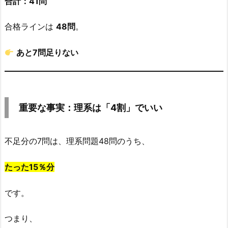
合計：41問
「4
割」
合格ラインは
48問
。
で
い
あと7問足りない
い
7.
文
系
重要な事実：理系は「4割」でいい
の
人
が
不足分の7問は、理系問題48問のうち、
狙
う
たった15％分
べ
き
です。
理
系
つまり、