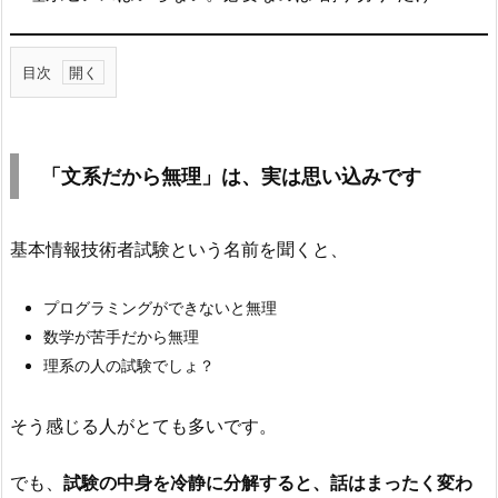
目次
1.
「文
系
「文系だから無理」は、実は思い込みです
だ
か
ら
基本情報技術者試験という名前を聞くと、
無
理」
プログラミングができないと無理
は、
数学が苦手だから無理
実
理系の人の試験でしょ？
は
思
そう感じる人がとても多いです。
い
込
でも、
試験の中身を冷静に分解すると、話はまったく変わ