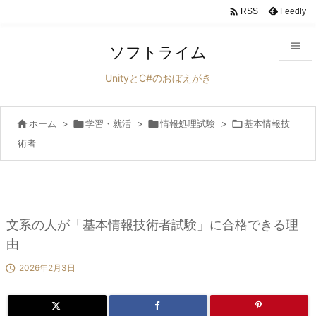

Feedly
RSS

ソフトライム

UnityとC#のおぼえがき
メニュ


ホーム
>

学習・就活
>

情報処理試験
>

基本情報技
サイド
術者

前へ

次へ

文系の人が「基本情報技術者試験」に合格できる理
検索
由

2026年2月3日