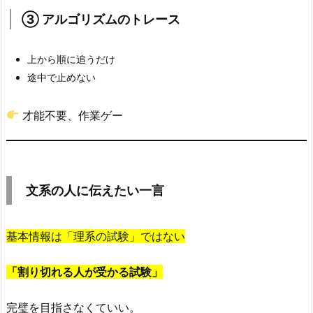
ル
③ アルゴリズムのトレース
ゴ
リ
ズ
上から順に追うだけ
ム
途中で止めない
の
ト
才能不要、作業ゲー
レ
ー
ス
8.
文系の人に伝えたい一言
文
系
基本情報は「理系の試験」ではない
の
人
「割り切れる人が受かる試験」
に
伝
完璧を目指さなくていい。