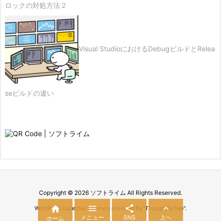
ロックの対処方法２
Visual StudioにおけるDebugビルドとRelea
seビルドの違い
Copyright ©
2026
ソフトライム
All Rights Reserved.




WordPress Luxeritas Theme is provided by "
Thought is free
".
メニュー
SNS
上へ
ホーム