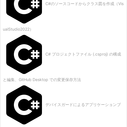
C#のソースコードからクラス図を作成（Vis
ualStudio2022）
C# プロジェクトファイル (.csproj) の構成
と編集、GitHub Desktop での変更保存方法
デバイスガードによるアプリケーションブ