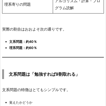
アルゴリズム・計算・プロ
で
理系寄りの問題
き
グラム読解
て
い
る
実際の割合はおおよそ次の通りです。
3.
文
文系問題：約40％
系
理系問題：約60％
問
題
は
「勉
文系問題は「勉強すれば9割取れる」
強
す
れ
文系問題の特徴はとてもシンプルです。
ば
9
覚えたかどうか