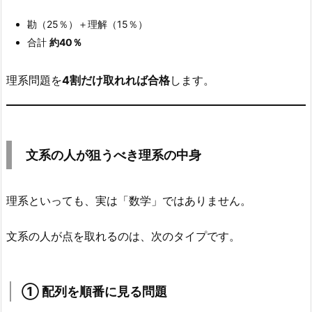
の
中
勘（25％）＋理解（15％）
身
合計
約40％
7.
1.
理系問題を
4割だけ取れれば合格
します。
①
配
列
を
文系の人が狙うべき理系の中身
順
番
理系といっても、実は「数学」ではありません。
に
見
文系の人が点を取れるのは、次のタイプです。
る
問
題
① 配列を順番に見る問題
7.