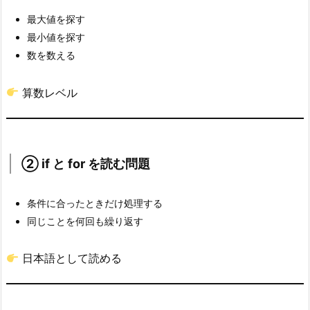
2.
最大値を探す
②
最小値を探す
i
数を数える
f
と
算数レベル
f
o
r
を
② if と for を読む問題
読
む
問
条件に合ったときだけ処理する
題
同じことを何回も繰り返す
7.
3.
日本語として読める
③
ア