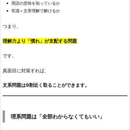
割
用語の意味を知っているか
取
常識＋文章理解で解けるか
れ
る」
つまり、
4.
理
理解力より「慣れ」が支配する問題
系
問
です。
題
真面目に対策すれば、
は
「全
文系問題は9割近く取ることができます。
部
わ
か
ら
な
理系問題は「全部わからなくてもいい」
く