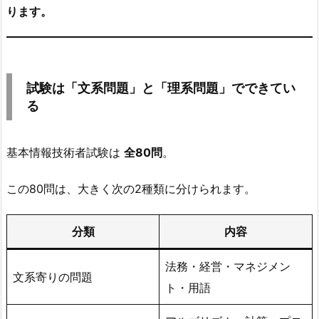
み
ります。
で
す
2.
試
試験は「文系問題」と「理系問題」でできてい
験
る
は
「文
基本情報技術者試験は
全80問
。
系
問
この80問は、大きく次の2種類に分けられます。
題」
と
「理
分類
内容
系
法務・経営・マネジメン
問
文系寄りの問題
題」
ト・用語
で