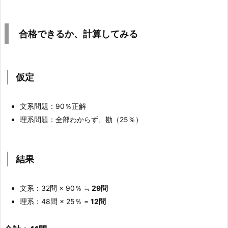
5.
1.
仮
合格できるか、計算してみる
定
5.
2.
仮定
結
果
文系問題：90％正解
6.
理系問題：全部わからず、勘（25％）
重
要
な
結果
事
実：
文系：32問 × 90％ ≒
29問
理
理系：48問 × 25％ =
12問
系
は