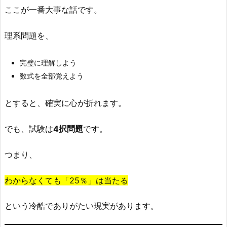
て
ここが一番大事な話です。
も
い
理系問題を、
い」
5.
完璧に理解しよう
合
数式を全部覚えよう
格
で
とすると、確実に心が折れます。
き
る
でも、試験は
4択問題
です。
か、
計
つまり、
算
し
わからなくても「25％」は当たる
て
み
という冷酷でありがたい現実があります。
る