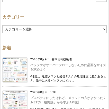
カテゴリー
カ
テ
ゴ
リ
ー
新着
2026年8月9日
:
基本情報技術者
バッファがオーバーフローしないために必要なサイズ
を求めよう
今回は、送信タスクと受信タスクの処理速度に差があると
き、途中にあるバッファにどれ ...
2026年8月9日
:
C#
プロパティにしたけれど、メソッドの方がよかった？
.NETの「後悔話」から学ぶAPI設計