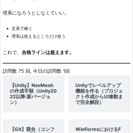
え
た
理系になろうとしなくていい。
い
一
文系で稼ぐ
言
理系は拾えるところだけ拾う
これで、
合格ラインは超えます。
訪問数 75 回, 今日の訪問数 1回
【Unity】NavMesh
Unityでレベルアップ
の作成手順（Unity20
機能を作る（プロジェ
22以降:新バージョ
クト作成からUI連動ま
ン）
で完全解説）
【Git】競合（コンフ
WinFormsにおけるF