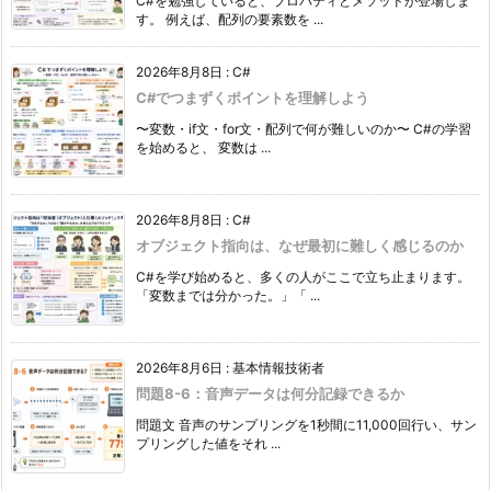
C#を勉強していると、プロパティとメソッドが登場しま
す。 例えば、配列の要素数を ...
2026年8月8日
:
C#
C#でつまずくポイントを理解しよう
〜変数・if文・for文・配列で何が難しいのか〜 C#の学習
を始めると、 変数は ...
2026年8月8日
:
C#
オブジェクト指向は、なぜ最初に難しく感じるのか
C#を学び始めると、多くの人がここで立ち止まります。
「変数までは分かった。」「 ...
2026年8月6日
:
基本情報技術者
問題8-6：音声データは何分記録できるか
問題文 音声のサンプリングを1秒間に11,000回行い、サン
プリングした値をそれ ...