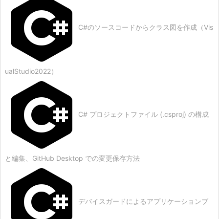
C#のソースコードからクラス図を作成（Vis
ualStudio2022）
C# プロジェクトファイル (.csproj) の構成
と編集、GitHub Desktop での変更保存方法
デバイスガードによるアプリケーションブ