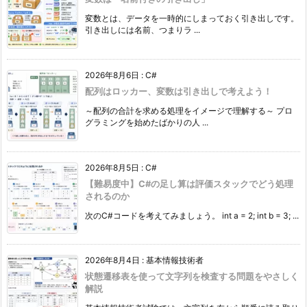
変数とは、データを一時的にしまっておく引き出しです。
引き出しには名前、つまりラ ...
2026年8月6日
:
C#
配列はロッカー、変数は引き出しで考えよう！
～配列の合計を求める処理をイメージで理解する～ プロ
グラミングを始めたばかりの人 ...
2026年8月5日
:
C#
【難易度中】C#の足し算は評価スタックでどう処理
されるのか
次のC#コードを考えてみましょう。 int a = 2; int b = 3; ...
2026年8月4日
:
基本情報技術者
状態遷移表を使って文字列を検査する問題をやさしく
解説