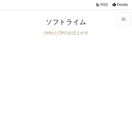

Feedly
RSS

ソフトライム

UnityとC#のおぼえがき
メニュ

サイド

前へ

次へ

検索