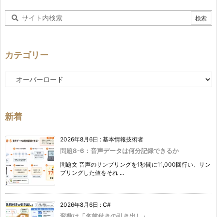
カテゴリー
カ
テ
ゴ
リ
ー
新着
2026年8月6日
:
基本情報技術者
問題8-6：音声データは何分記録できるか
問題文 音声のサンプリングを1秒間に11,000回行い、サン
プリングした値をそれ ...
2026年8月6日
:
C#
変数は「名前付きの引き出し」