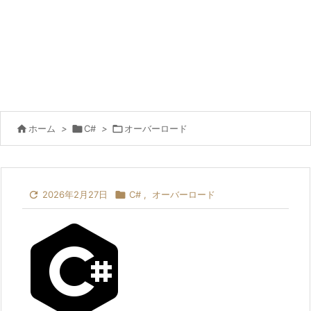

ホーム
>

C#
>

オーバーロード

2026年2月27日

C#
,
オーバーロード