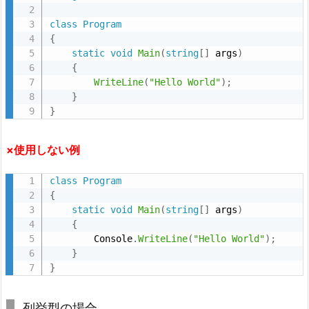
class
Program
{
static
void
Main
(
string
[
]
 args
)
{
WriteLine
(
"Hello World"
)
;
}
}
×使用しない例
class
Program
{
static
void
Main
(
string
[
]
 args
)
{
        Console
.
WriteLine
(
"Hello World"
)
;
}
}
列挙型の場合