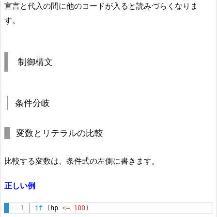
宣言と代入の間に他のコードが入ると読みづらくなりま
た
方
す。
が
い
い
制御構文
で
す)
3.
条件分岐
1.
R
変数とリテラルの比較
e
S
h
比較する変数は、条件式の左側に書きます。
a
r
正しい例
p
if
(
hp 
<=
100
)
e