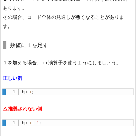
序
あります。
（構
その場合、コード全体の見通しが悪くなることがありま
文
す。
規
則
数値に１を足す
と
し
て
１を加える場合、++演算子を使うようにしましょう。
は
自
正しい例
由
hp
++
;
で
す
が、
△推奨されない例
統
hp 
+
=
1
;
一
し