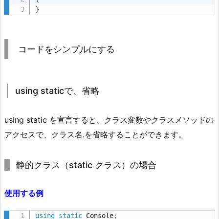
}
s
t
a
コードをシンプルにする
t
i
c
で、
using staticで、省略
省
略
using static を宣言すると、クラス変数やクラスメソッドの
アクセスで、クラス名.を省略することができます。
静的クラス（static クラス）の場合
使用す
る例
using
static
 Console
;