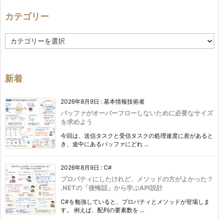
カテゴリー
カ
テ
ゴ
リ
ー
新着
2026年8月9日
:
基本情報技術者
バッファがオーバーフローしないために必要なサイズ
を求めよう
今回は、送信タスクと受信タスクの処理速度に差があると
き、途中にあるバッファにどれ ...
2026年8月9日
:
C#
プロパティにしたけれど、メソッドの方がよかった？
.NETの「後悔話」から学ぶAPI設計
C#を勉強していると、プロパティとメソッドが登場しま
す。 例えば、配列の要素数を ...