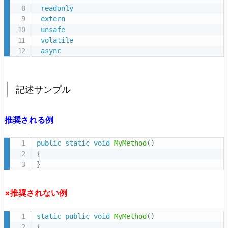
コ
readonly
ー
extern
ド
unsafe
を
volatile
async
シ
ン
プ
記述サンプル
ル
に
推奨される例
す
る
public
static
void
MyMethod
(
)
4.
{
1.
}
u
s
×推奨されない例
i
n
static
public
void
MyMethod
(
)
g
{