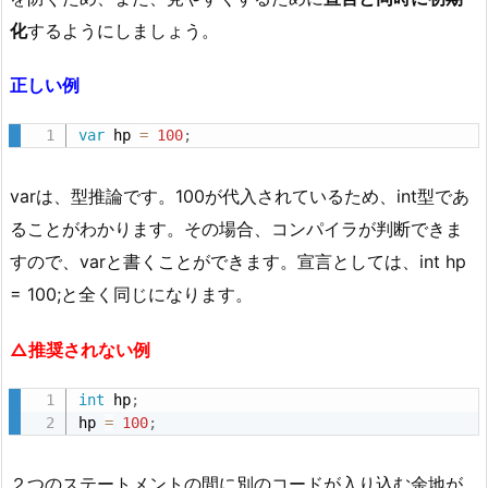
御
化
するようにしましょう。
構
文
正しい例
2.
1.
var
 hp 
=
100
;
条
件
varは、型推論です。100が代入されているため、int型であ
分
ることがわかります。その場合、コンパイラが判断できま
岐
すので、varと書くことができます。宣言としては、int hp
3.
= 100;と全く同じになります。
修
飾
△推奨されない例
子
の
int
 hp
;
記
hp 
=
100
;
述
順
２つのステートメントの間に別のコードが入り込む余地が