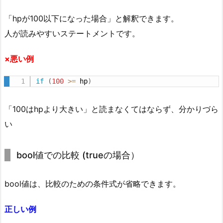
r
サ
「hpが100以下になった場合」と解釈できます。
ン
人が読みやすいステートメントです。
プ
ル
×悪い例
（J
if
(
100
>=
 hp
)
e
t
B
「100はhpより大きい」と読まなくてはならず、分かりづら
r
い
a
i
bool値での比較 (trueの場合）
n
s
bool値は、比較のための条件式が省略できます。
社
が
正しい例
リ