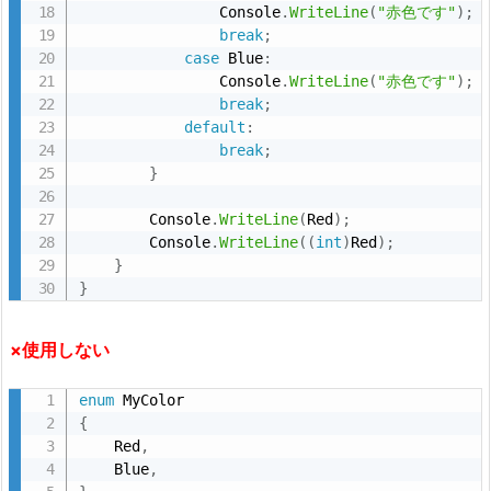
                Console
.
WriteLine
(
"赤色です"
)
;
break
;
case
 Blue
:
                Console
.
WriteLine
(
"赤色です"
)
;
break
;
default
:
break
;
}
        Console
.
WriteLine
(
Red
)
;
        Console
.
WriteLine
(
(
int
)
Red
)
;
}
}
×使用しない
enum
{
    Red
,
    Blue
,