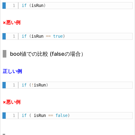
リ
if
(
isRun
)
ー
ス
×悪い例
し
て
if
(
isRun 
==
true
)
い
る
bool値での比較 (falseの場合）
V
i
正しい例
s
u
if
(
!
isRun
)
a
l
×悪い例
S
t
if
(
 isRun 
==
false
)
u
d
i