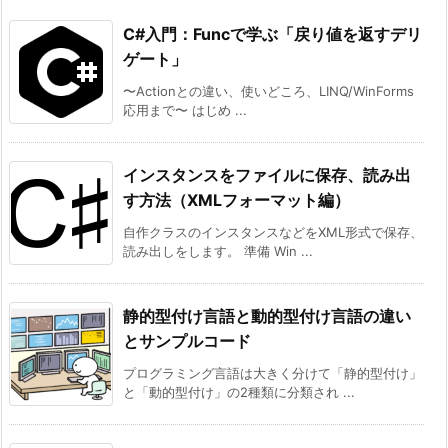
C#入門：Funcで学ぶ「戻り値を返すデリ
ゲート」
〜Actionとの違い、使いどころ、LINQ/WinForms
応用まで〜 はじめ ...
インスタンスをファイルに保存、読み出
す方法（XMLフォーマット編）
自作クラスのインスタンスなどをXML形式で保存、
読み出しをします。 準備 Win ...
静的型付け言語と動的型付け言語の違い
とサンプルコード
プログラミング言語は大きく分けて「静的型付け」
と「動的型付け」の2種類に分類され ...