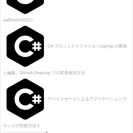
ualStudio2022）
C# プロジェクトファイル (.csproj) の構成
と編集、GitHub Desktop での変更保存方法
デバイスガードによるアプリケーションブ
ロックの対処方法２