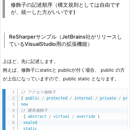
修飾子の記述順序（構文規則としては自由です
o
が、統一した方がいいです)
用
の
拡
ReSharperサンプル（JetBrains社がリリースし
張
ているVisualStudio用の拡張機能）
機
能）
3.
上ほど、先に記述します。
2.
例えば、修飾子にstaticと publicが付く場合、 public の方
記
が上位になっていますので、public static となります。
述
サ
// アクセス修飾子 
ン
{
public
/
protected
/
internal
/
private
/
pr
new
プ
// 継承修飾子
ル
{
abstract
/
virtual
/
override
}
4.
sealed
static