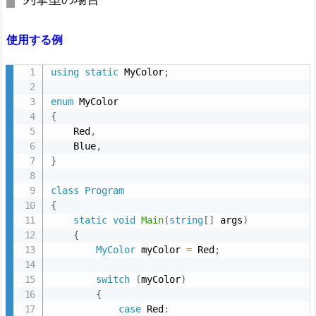
使用する例
using
static
 MyColor
;
enum
{
    Red
,
    Blue
,
}
class
Program
{
static
void
Main
(
string
[
]
 args
)
{
MyColor
 myColor 
=
 Red
;
switch
(
myColor
)
{
case
 Red
: