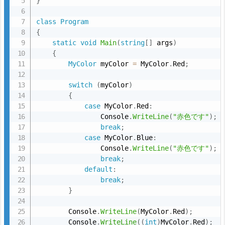
}
class
Program
{
static
void
Main
(
string
[
]
 args
)
{
MyColor
 myColor 
=
 MyColor
.
Red
;
switch
(
myColor
)
{
case
 MyColor
.
Red
:
                Console
.
WriteLine
(
"赤色です"
)
;
break
;
case
 MyColor
.
Blue
:
                Console
.
WriteLine
(
"赤色です"
)
;
break
;
default
:
break
;
}
        Console
.
WriteLine
(
MyColor
.
Red
)
;
        Console
.
WriteLine
(
(
int
)
MyColor
.
Red
)
;