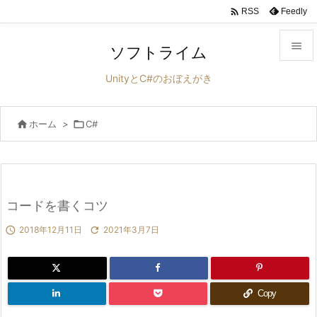

Feedly
RSS

ソフトライム

UnityとC#のおぼえがき
メニュ


ホーム
>

C#
サイド

前へ

次へ
コードを書くコツ


2018年12月11日

2021年3月7日
検索
Copy