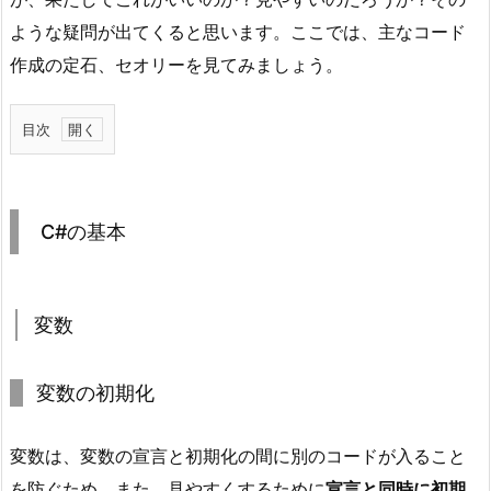
ような疑問が出てくると思います。ここでは、主なコード
作成の定石、セオリーを見てみましょう。
目次
1.
C
#
C#の基本
の
基
本
変数
1.
1.
変
変数の初期化
数
2.
変数は、変数の宣言と初期化の間に別のコードが入ること
制
を防ぐため、また、見やすくするために
宣言と同時に初期