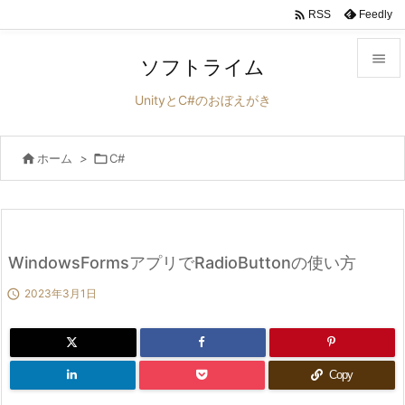

Feedly
RSS

ソフトライム

UnityとC#のおぼえがき
メニュ


ホーム
>

C#
サイド

前へ

次へ
WindowsFormsアプリでRadioButtonの使い方


2023年3月1日
検索
Copy