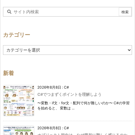
カテゴリー
カ
テ
ゴ
リ
ー
新着
2026年8月8日
:
C#
C#でつまずくポイントを理解しよう
〜変数・if文・for文・配列で何が難しいのか〜 C#の学習
を始めると、 変数は ...
2026年8月8日
:
C#