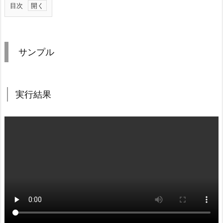
目次
1.
サ
ン
サンプル
プ
ル
1.
実行結果
1.
実
行
結
果
1.
2.
デ
ザ
イ