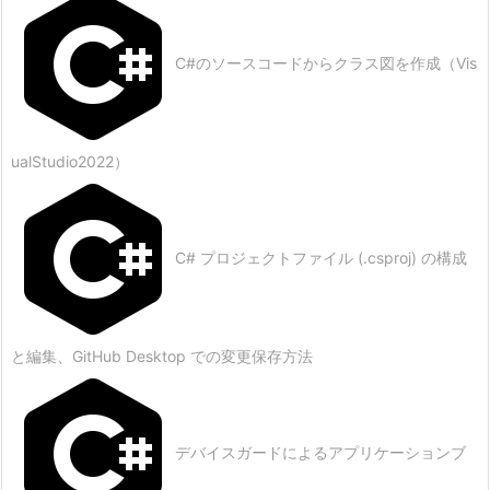
C#のソースコードからクラス図を作成（Vis
ualStudio2022）
C# プロジェクトファイル (.csproj) の構成
と編集、GitHub Desktop での変更保存方法
デバイスガードによるアプリケーションブ