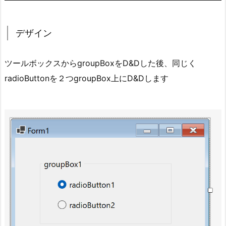
ン
1.
デザイン
3.
コ
ー
ツールボックスからgroupBoxをD&Dした後、同じく
ド
radioButtonを２つgroupBox上にD&Dします