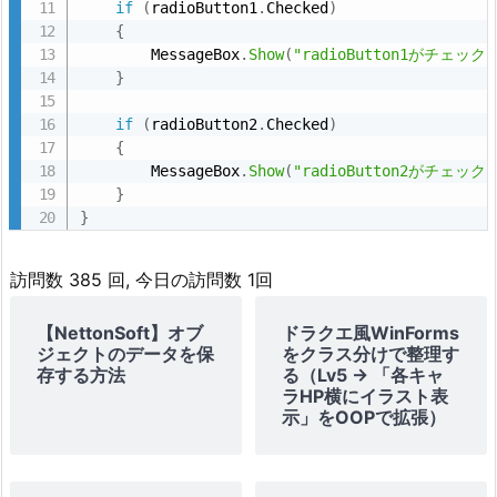
if
(
radioButton1
.
Checked
)
{
        MessageBox
.
Show
(
"radioButton1がチェッ
}
if
(
radioButton2
.
Checked
)
{
        MessageBox
.
Show
(
"radioButton2がチェッ
}
}
訪問数 385 回, 今日の訪問数 1回
【NettonSoft】オブ
ドラクエ風WinForms
ジェクトのデータを保
をクラス分けで整理す
存する方法
る（Lv5 → 「各キャ
ラHP横にイラスト表
示」をOOPで拡張）