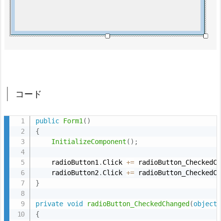
コード
public
Form1
(
)
{
InitializeComponent
(
)
;
    radioButton1
.
Click 
+
=
 radioButton_CheckedC
    radioButton2
.
Click 
+
=
 radioButton_CheckedC
}
private
void
radioButton_CheckedChanged
(
object
{