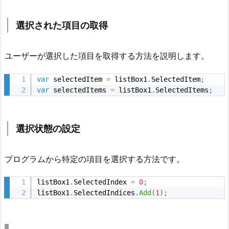
目
の
選択された項目の取得
更
新
ユーザーが選択した項目を取得する方法を説明します。
2.
var
 selectedItem 
=
 listBox1
.
SelectedItem
;
2.
var
 selectedItems 
=
 listBox1
.
SelectedItems
;
L
i
s
選択状態の設定
t
B
プログラムから特定の項目を選択する方法です。
o
x
listBox1
.
SelectedIndex 
=
0
;
の
listBox1
.
SelectedIndices
.
Add
(
1
)
;
選
択
操