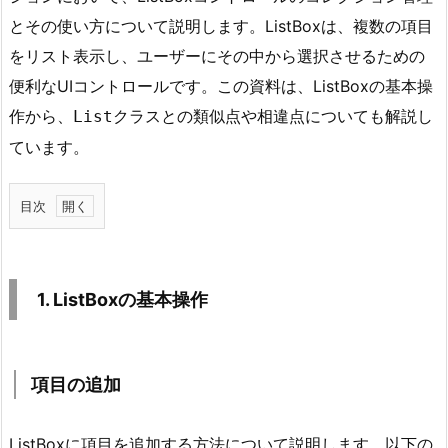
とその使い方について説明します。ListBoxは、複数の項目
をリスト表示し、ユーザーにその中から選択させるための
便利なUIコントロールです。この資料は、ListBoxの基本操
作から、
クラスとの類似点や相違点についても解説し
List
ています。
目次
1.
1.
L
1. ListBoxの基本操作
i
s
t
項目の追加
B
o
x
ListBoxに項目を追加する方法について説明します。以下の