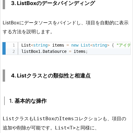
3. ListBoxのデータバインディング
作
2.
1.
ListBoxにデータソースをバインドし、項目を自動的に表示
選
する方法を説明します。
択
さ
List
<
string
>
 items 
=
new
List
<
string
>
{
"アイテ
listBox1
.
DataSource 
=
 items
;
れ
た
項
4. Listクラスとの類似性と相違点
目
の
取
得
1.
基本的な操作
2.
2.
クラスも
の
コレクションも、項目の
List
ListBox
Items
選
追加や削除が可能です。
と同様に、
List<T>
択