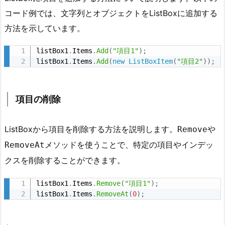
の
コード例では、文字列とオブジェクトをListBoxに追加する
基
方法を示しています。
本
操
listBox1
.
Items
.
Add
(
"項目1"
)
;
作
listBox1
.
Items
.
Add
(
new
ListBoxItem
(
"項目2"
)
)
;
1.
1.
項目の削除
項
目
の
ListBoxから項目を削除する方法を説明します。
や
Remove
追
メソッドを使うことで、特定の項目やインデッ
RemoveAt
加
クスを削除することができます。
1.
2.
listBox1
.
Items
.
Remove
(
"項目1"
)
;
listBox1
.
Items
.
RemoveAt
(
0
)
;
項
目
の