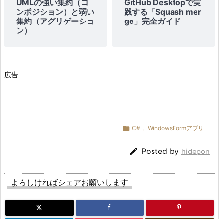
UMLの強い集約（コ
GitHub Desktopで実
ン
ンポジション）と弱い
践する「Squash mer
集約（アグリゲーショ
ge」完全ガイド
グ
ン）
4.
4.
4.
U
I
広告
と
の
連
携

C#
,
WindowsFormアプリ
4.

Posted by
hidepon
5.
ま
と
よろしければシェアお願いします
め