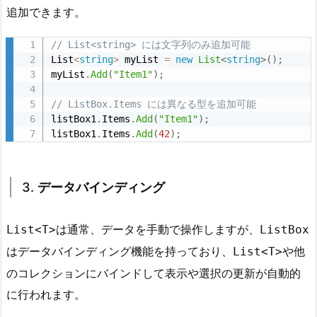
追加できます。
タ
バ
// List<string> には文字列のみ追加可能
イ
List
<
string
>
 myList 
=
new
List
<
string
>
(
)
;
ン
myList
.
Add
(
"Item1"
)
;
デ
// ListBox.Items には異なる型を追加可能
ィ
listBox1
.
Items
.
Add
(
"Item1"
)
;
ン
listBox1
.
Items
.
Add
(
42
)
;
グ
4.
4.
3.
データバインディング
L
i
は通常、データを手動で操作しますが、
List<T>
ListBox
s
はデータバインディング機能を持っており、
や他
List<T>
t
のコレクションにバインドして表示や選択の更新が自動的
ク
ラ
に行われます。
ス