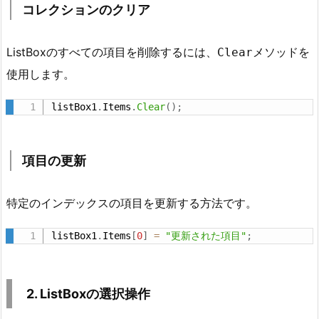
コレクションのクリア
削
除
ListBoxのすべての項目を削除するには、
メソッドを
Clear
1.
3.
使用します。
コ
listBox1
.
Items
.
Clear
(
)
;
レ
ク
シ
項目の更新
ョ
ン
の
特定のインデックスの項目を更新する方法です。
ク
listBox1
.
Items
[
0
]
=
"更新された項目"
;
リ
ア
1.
2. ListBoxの選択操作
4.
項