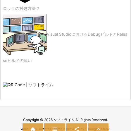
ロックの対処方法２
Visual StudioにおけるDebugビルドとRelea
seビルドの違い
Copyright ©
2026
ソフトライム
All Rights Reserved.




WordPress Luxeritas Theme is provided by "
Thought is free
".