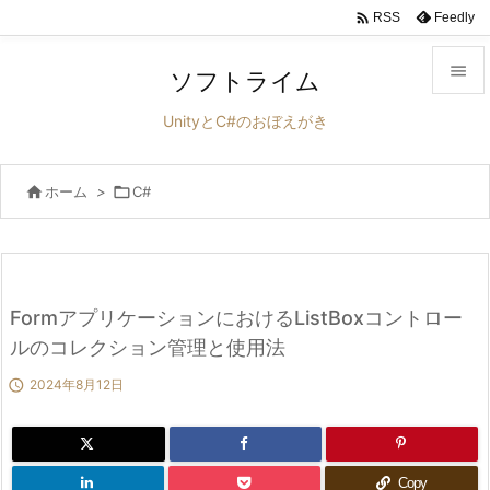

Feedly
RSS

ソフトライム

UnityとC#のおぼえがき
メニュ


ホーム
>

C#
サイド

前へ

次へ
FormアプリケーションにおけるListBoxコントロー

ルのコレクション管理と使用法
検索

2024年8月12日
Copy