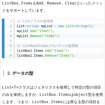
も
、
、
といったメソッ
ListBox.Items
Add
Remove
Clear
状
ドをサポートしています。
態
の
// Listクラスの使用例
設
List
<
string
>
 myList 
=
new
List
<
string
>
(
)
;
定
myList
.
Add
(
"Item1"
)
;
myList
.
Remove
(
"Item1"
)
;
3.
3.
// ListBoxのItemsプロパティの使用例
L
listBox1
.
Items
.
Add
(
"Item1"
)
;
i
listBox1
.
Items
.
Remove
(
"Item1"
)
;
s
t
2.
データの型
B
o
x
クラスはジェネリクスを使用して特定の型の項目
List<T>
の
のみを保持しますが、
は
型を使用
ListBox.Items
object
デ
します。つまり、
には異なる型の項目を
ListBox.Items
ー