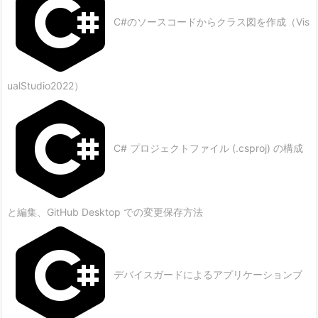
C#のソースコードからクラス図を作成（Vis
ualStudio2022）
C# プロジェクトファイル (.csproj) の構成
と編集、GitHub Desktop での変更保存方法
デバイスガードによるアプリケーションブ