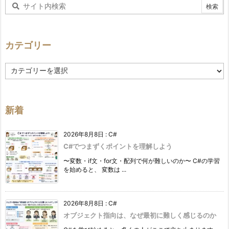
カテゴリー
カ
テ
ゴ
リ
ー
新着
2026年8月8日
:
C#
C#でつまずくポイントを理解しよう
〜変数・if文・for文・配列で何が難しいのか〜 C#の学習
を始めると、 変数は ...
2026年8月8日
:
C#
オブジェクト指向は、なぜ最初に難しく感じるのか