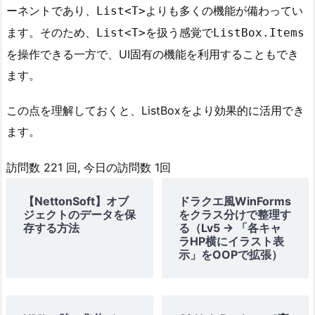
ーネントであり、
よりも多くの機能が備わってい
List<T>
4.
ます。そのため、
を扱う感覚で
2.
List<T>
ListBox.Items
2.
デ
を操作できる一方で、UI固有の機能を利用することもでき
ー
ます。
タ
の
この点を理解しておくと、ListBoxをより効果的に活用でき
型
ます。
4.
3.
訪問数 221 回, 今日の訪問数 1回
3.
デ
ー
【NettonSoft】オブ
ドラクエ風WinForms
ジェクトのデータを保
をクラス分けで整理す
タ
存する方法
る（Lv5 → 「各キャ
バ
ラHP横にイラスト表
イ
示」をOOPで拡張）
ン
デ
ィ