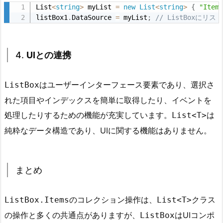
List
<
string
>
 myList 
=
new
List
<
string
>
{
"Item
と
listBox1
.
DataSource 
=
 myList
;
// ListBoxにリ
の
類
似
4.
UIとの連携
性
と
はユーザーインターフェース要素であり、選択さ
ListBox
相
れた項目やインデックスを簡単に取得したり、イベントを
違
点
処理したりするための機能が充実しています。
は
List<T>
4.
純粋なデータ構造であり、UIに関する機能はありません。
1.
1.
基
本
まとめ
的
な
のコレクション操作は、
クラス
ListBox.Items
List<T>
操
の操作と多くの共通点がありますが、
はUIコンポ
ListBox
作