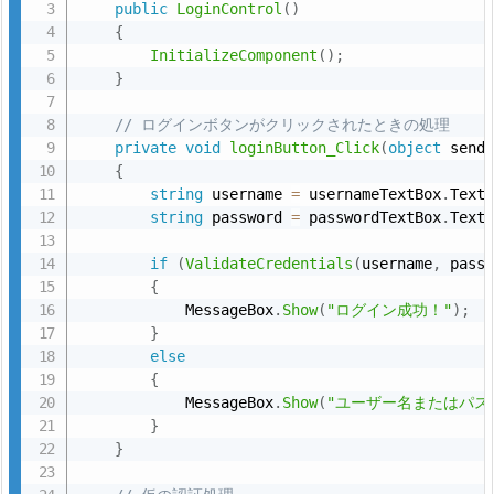
ソ
public
LoginControl
(
)
{
ッ
InitializeComponent
(
)
;
ド
}
の
公
// ログインボタンがクリックされたときの処理
開
private
void
loginButton_Click
(
object
 send
{
3.
string
 username 
=
 usernameTextBox
.
Text
3
string
 password 
=
 passwordTextBox
.
Text
実
if
(
ValidateCredentials
(
username
,
 pass
際
{
の
            MessageBox
.
Show
(
"ログイン成功！"
)
;
使
}
用
else
{
例
            MessageBox
.
Show
(
"ユーザー名またはパス
3.
}
1.
}
3.