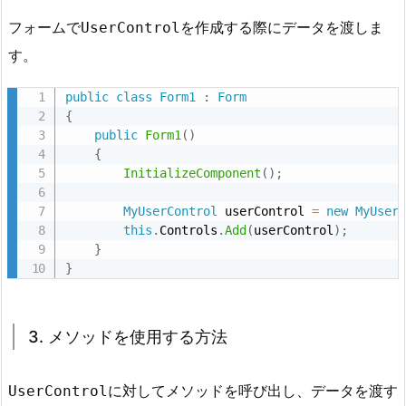
t
フォームで
を作成する際にデータを渡しま
UserControl
r
す。
o
l
public
class
Form1
:
Form
に
{
デ
public
Form1
(
)
ー
{
InitializeComponent
(
)
;
タ
を
MyUserControl
 userControl 
=
new
MyUser
受
this
.
Controls
.
Add
(
userControl
)
;
け
}
渡
}
す
方
3. メソッドを使用する方法
法
6.
1.
に対してメソッドを呼び出し、データを渡す
UserControl