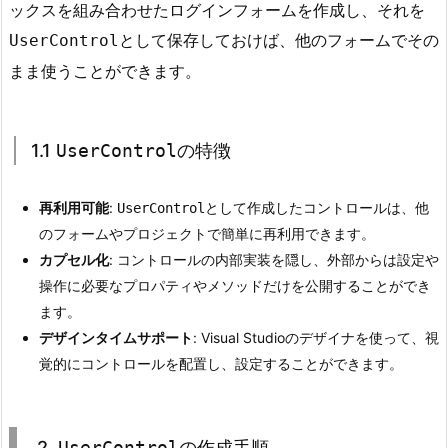
ックスを組み合わせたログインフォームを作成し、それを
r
として保存しておけば、他のフォームでその
UserControl
o
まま使うことができます。
l
と
は？
1.1
UserControl
の特徴
1.
1.
1.
再利用可能
:
として作成したコントロールは、他
UserControl
1
U
のフォームやプロジェクトで簡単に再利用できます。
s
カプセル化
: コントロールの内部実装を隠し、外部からは設定や
e
操作に必要なプロパティやメソッドだけを公開することができ
r
ます。
C
デザインタイムサポート
: Visual Studioのデザイナを使って、視
o
覚的にコントロールを配置し、設定することができます。
n
t
r
2.
UserControl
の作成手順