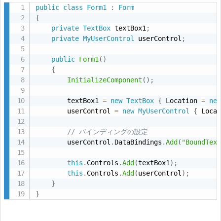
public
class
Form1
:
Form
め
{
7.
private
TextBox
 textBox1
;
private
MyUserControl
 userControl
;
デ
ー
public
Form1
(
)
タ
{
バ
InitializeComponent
(
)
;
イ
        textBox1 
=
new
TextBox
{
 Location 
=
ne
ン
        userControl 
=
new
MyUserControl
{
 Loca
デ
ィ
// バインディングの設定
        userControl
.
DataBindings
.
Add
(
"BoundTex
ン
グ
this
.
Controls
.
Add
(
textBox1
)
;
に
this
.
Controls
.
Add
(
userControl
)
;
つ
}
}
い
て