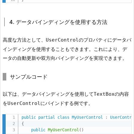
ソ
ッ
ド
4. データバインディングを使用する方法
を
使
高度な方法として、
のプロパティにデータバ
用
UserControl
す
インディングを使用することもできます。これにより、デ
る
ータの自動更新や双方向バインディングを実現できます。
方
法
サンプルコード
6.
4.
以下は、データバインディングを使用して
の内容
TextBox
4.
を
にバインドする例です。
デ
UserControl
ー
public
partial
class
MyUserControl
:
UserContr
タ
{
バ
public
MyUserControl
(
)