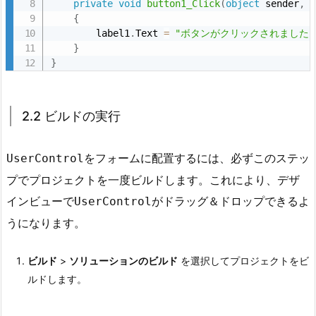
private
void
button1_Click
(
object
 sender
,
o
{
n
        label1
.
Text 
=
"ボタンがクリックされました！
t
}
}
r
o
l
2.2 ビルドの実行
の
作
成
をフォームに配置するには、必ずこのステッ
UserControl
2.
プでプロジェクトを一度ビルドします。これにより、デザ
2.
インビューで
がドラッグ＆ドロップできるよ
UserControl
2.
うになります。
2
U
s
ビルド
>
ソリューションのビルド
を選択してプロジェクトをビ
e
ルドします。
r
C