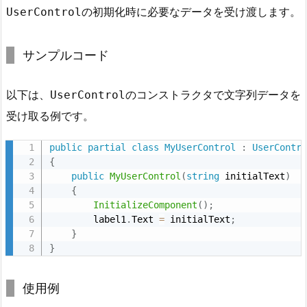
5.
の初期化時に必要なデータを受け渡します。
UserControl
5.
ま
サンプルコード
と
め
以下は、
のコンストラクタで文字列データを
UserControl
6.
受け取る例です。
作
成
public
partial
class
MyUserControl
:
UserContr
し
{
た
public
MyUserControl
(
string
 initialText
)
U
{
InitializeComponent
(
)
;
s
        label1
.
Text 
=
 initialText
;
e
}
r
}
C
o
使用例
n