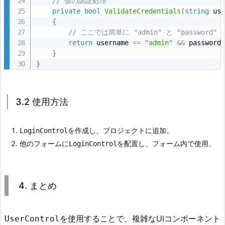
// 仮の認証処理
1
private
bool
ValidateCredentials
(
string
 us
ロ
{
グ
// ここでは簡単に "admin" と "passwor
イ
return
 username 
==
"admin"
&&
 password
}
ン
}
フ
ォ
ー
3.2 使用方法
ム
の
を作成し、プロジェクトに追加。
LoginControl
作
他のフォームに
を配置し、フォーム内で使用。
LoginControl
成
3.
2.
4. まとめ
3.
2
使
を使用することで、複雑なUIコンポーネント
UserControl