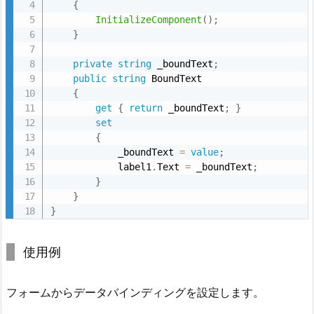
イ
{
ン
InitializeComponent
(
)
;
}
デ
ィ
private
string
 _boundText
;
ン
public
string
 BoundText

グ
{
get
{
return
 _boundText
;
}
を
set
使
{
用
            _boundText 
=
value
;
す
            label1
.
Text 
=
 _boundText
;
}
る
}
方
}
法
6.
使用例
5.
5.
フォームからデータバインディングを設定します。
ま
と