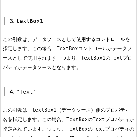
e
7.
3.
textBox1
6.
6.
D
この引数は、データソースとして使用するコントロールを
a
指定します。この場合、
コントロールがデータソ
TextBox
t
a
ースとして使用されます。つまり、
の
プロ
textBox1
Text
S
パティがデータソースとなります。
o
u
r
4.
"Text"
c
e
この引数は、
（データソース）側のプロパティ
textBox1
U
名を指定します。この場合、
の
プロパティが
TextBox
Text
p
d
指定されています。つまり、
の
プロパティの
TextBox
Text
a