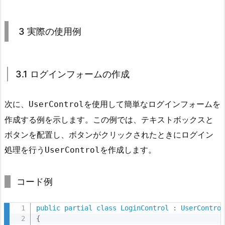
r
o
l
3 実際の使用例
の
使
用
3.1 ログインフォームの作成
2.
5.
次に、
を使用して簡単なログインフォームを
UserControl
2.
作成する例を示します。この例では、テキストボックスと
5
ボタンを配置し、ボタンがクリックされたときにログイン
プ
ロ
処理を行う
を作成します。
UserControl
パ
テ
コード例
ィ
や
public
partial
class
LoginControl
:
UserContro
メ
{