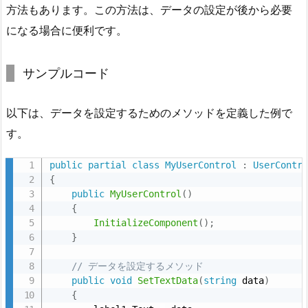
1.
方法もあります。この方法は、データの設定が後から必要
プ
になる場合に便利です。
ロ
パ
サンプルコード
テ
ィ
を
以下は、データを設定するためのメソッドを定義した例で
使
す。
用
す
public
partial
class
MyUserControl
:
UserContr
{
る
public
MyUserControl
(
)
方
{
法
InitializeComponent
(
)
;
}
6.
2.
// データを設定するメソッド
2.
public
void
SetTextData
(
string
 data
)
コ
{