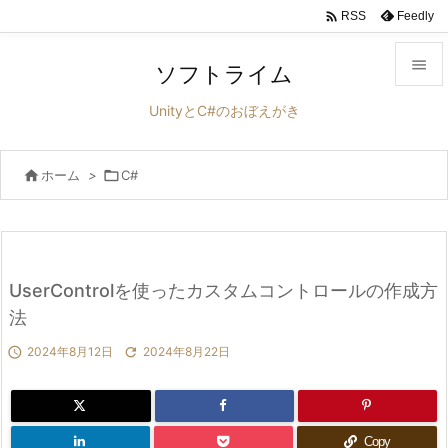

Feedly
RSS

ソフトライム

UnityとC#のおぼえがき
メニュ


ホーム
>

C#
サイド

前へ

次へ
UserControlを使ったカスタムコントロールの作成方

法
検索

2024年8月12日

2024年8月22日
Copy