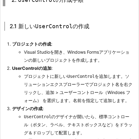
o
l
の
2.1 新しい
UserControl
の作成
特
徴
プロジェクトの作成
:
2.
Visual Studioを開き、Windows Formsアプリケーショ
2.
U
ンの新しいプロジェクトを作成します。
s
UserControlの追加
:
e
プロジェクトに新しい
を追加します。
UserControl
ソ
r
でプロジェクト名を右ク
リューションエクスプローラー
C
リックし、
> ユーザーコントロール（Windoes フ
追加
o
ォーム） を選択します。名前を指定して追加します。
n
デザインの作成
:
t
のデザイナが開いたら、標準コントロー
UserControl
r
ル（ボタン、ラベル、テキストボックスなど）をドラッ
o
グ＆ドロップして配置します。
l