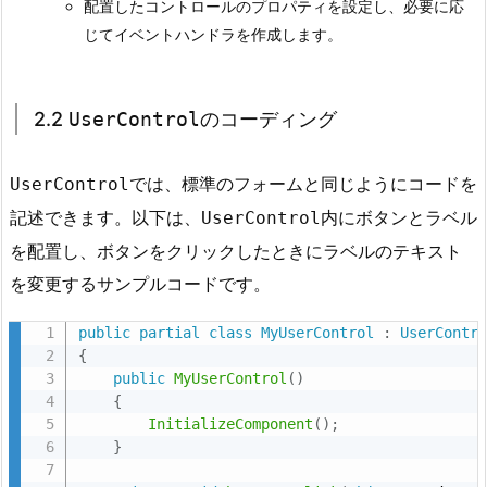
配置したコントロールのプロパティを設定し、必要に応
の
じてイベントハンドラを作成します。
作
成
手
2.2
UserControl
のコーディング
順
2.
では、標準のフォームと同じようにコードを
UserControl
1.
記述できます。以下は、
内にボタンとラベル
UserControl
2.
1
を配置し、ボタンをクリックしたときにラベルのテキスト
新
を変更するサンプルコードです。
し
い
public
partial
class
MyUserControl
:
UserContr
{
U
public
MyUserControl
(
)
s
{
e
InitializeComponent
(
)
;
r
}
C