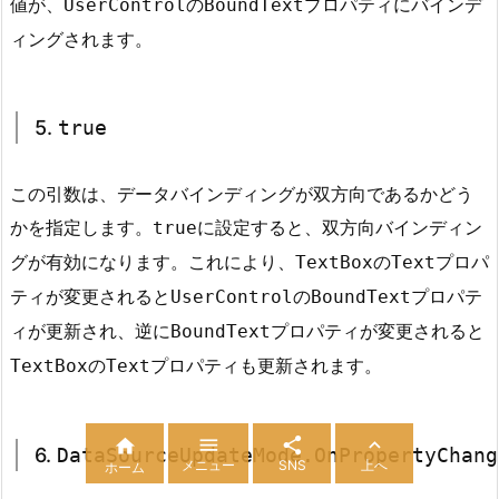
値が、
の
プロパティにバインデ
UserControl
BoundText
t
ィングされます。
e
M
o
5.
true
d
e.
この引数は、データバインディングが双方向であるかどう
O
かを指定します。
に設定すると、双方向バインディン
true
n
P
グが有効になります。これにより、
の
プロパ
TextBox
Text
r
ティが変更されると
の
プロパテ
UserControl
BoundText
o
ィが更新され、逆に
プロパティが変更されると
BoundText
p
の
プロパティも更新されます。
TextBox
Text
e
r
t




6.
DataSourceUpdateMode.OnPropertyChang
y
メニュー
SNS
上へ
ホーム
C