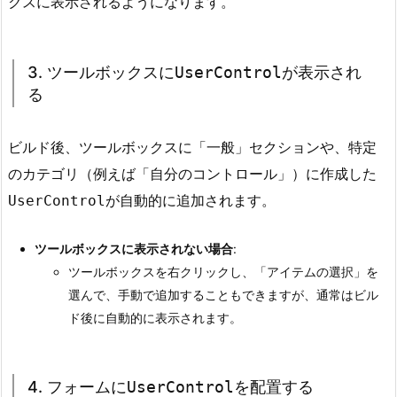
クスに表示されるようになります。
置
す
る
3. ツールボックスに
UserControl
が表示され
方
る
法
5.
1.
ビルド後、ツールボックスに「一般」セクションや、特定
1.
U
のカテゴリ（例えば「自分のコントロール」）に作成した
s
が自動的に追加されます。
UserControl
e
r
ツールボックスに表示されない場合
:
C
ツールボックスを右クリックし、「アイテムの選択」を
o
選んで、手動で追加することもできますが、通常はビル
n
ド後に自動的に表示されます。
t
r
o
4. フォームに
UserControl
を配置する
l