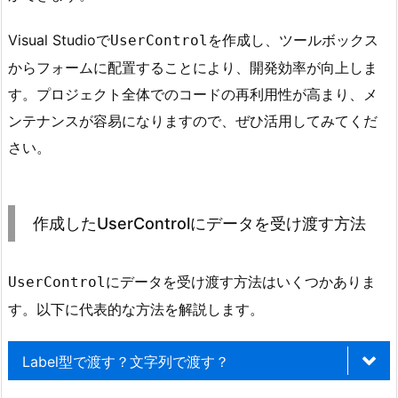
C
Visual Studioで
を作成し、ツールボックス
UserControl
o
からフォームに配置することにより、開発効率が向上しま
n
t
す。プロジェクト全体でのコードの再利用性が高まり、メ
r
ンテナンスが容易になりますので、ぜひ活用してみてくだ
o
さい。
l
を
コ
作成したUserControlにデータを受け渡す方法
ン
パ
イ
にデータを受け渡す方法はいくつかありま
UserControl
ル
す。以下に代表的な方法を解説します。
す
る
Label型で渡す？文字列で渡す？
5.
3.