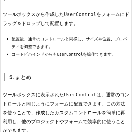
を
ツールボックスから作成した
をフォームにド
UserControl
作
成
ラッグ＆ドロップして配置します。
す
る
配置後、通常のコントロールと同様に、サイズや位置、プロパ
ティを調整できます。
5.
コードビハインドからも
を操作できます。
2.
UserControl
2.
ビ
5. まとめ
ル
ド
し
ツールボックスに表示された
は、通常のコン
UserControl
て
トロールと同じようにフォームに配置できます。この方法
U
を使うことで、作成したカスタムコントロールを簡単に再
s
利用し、他のプロジェクトやフォームで効率的に使うこと
e
ができます。
r