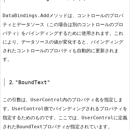
x
t
メソッドは、コントロールのプロパ
DataBindings.Add
B
ティとデータソース（この場合は別のコントロールのプロ
o
パティ）をバインディングするために使用されます。これ
x
により、データソースの値が変化すると、バインディング
1
されたコントロールのプロパティも自動的に更新されま
7.
す。
4.
4.
"T
e
2.
"BoundText"
x
t"
この引数は、
内のプロパティ名を指定しま
7.
UserControl
5.
す。
側でバインディングされるプロパティを
UserControl
5.
t
指定するためのものです。ここでは、
に定義
UserControl
r
された
プロパティが指定されています。
BoundText
u