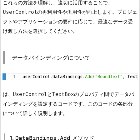
これらの方法を理解し、適切に活用することで、
ッ
の再利用性や汎用性が向上します。プロジェ
UserControl
ド
クトやアプリケーションの要件に応じて、最適なデータ受
7.
け渡し方法を選択してください。
2.
2.
"B
o
u
データバインディングについて
n
d
userControl
.
DataBindings
.
Add
(
"BoundText"
,
 text
T
e
は、
と
のプロパティ間でデータバ
UserControl
TextBox
x
インディングを設定するコードです。このコードの各部分
t"
について詳しく説明します。
7.
3.
3.
t
1.
DataBindings.Add
メソッド
e