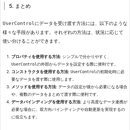
7.
5. まとめ
1.
1.
D
にデータを受け渡す方法には、以下のような
a
UserControl
t
様々な手段があります。それぞれの方法は、状況に応じて
a
使い分けることができます。
B
i
プロパティを使用する方法
: シンプルで分かりやすく、
n
の外部からデータを設定する際に便利です。
UserControl
d
コンストラクタを使用する方法
:
の初期化時に必
UserControl
i
要なデータを渡す際に使用します。
n
メソッドを使用する方法
: データの設定が後から必要になる場合
g
や、複数のデータをまとめて渡す際に便利です。
s.
データバインディングを使用する方法
: より高度なデータ連携が
A
必要な場合に、双方向バインディングや自動更新を実現するの
d
に役立ちます。
メ
d
ソ