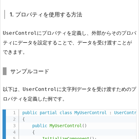
3.
1. プロパティを使用する方法
ツ
ー
Labelそのものを渡す場合
ル
にプロパティを定義し、外部からそのプロパ
UserControl
メソッドやクラスがLabelそのものを受け取ることで、
ボ
ティにデータを設定することで、データを受け渡すことが
Labelのプロパティ（例えば、Text、Font、ForeColorな
ッ
できます。
ど）にアクセスして処理できます。この方法は、Label
ク
に対して複数のプロパティを操作する場合や、動的に
ス
Labelのプロパティを変更する必要がある場合に便利で
サンプルコード
に
す。
U
label1.Textを渡す場合
s
以下は、
に文字列データを受け渡すためのプ
UserControl
単純に表示するテキスト情報だけを操作したい場合は、
e
ロパティを定義した例です。
Textプロパティだけを渡す方がシンプルです。この方法
r
では、Labelの他のプロパティに影響を与えず、テキス
C
public
partial
class
MyUserControl
:
UserContr
ト情報だけに集中できます。
{
o
public
MyUserControl
(
)
n
{
t
InitializeComponent
(
)
;