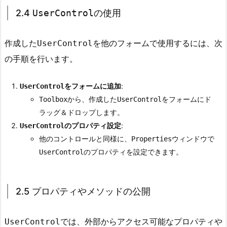
o
2.4
UserControl
の使用
n
t
作成した
を他のフォームで使用するには、次
UserControl
r
の手順を行います。
o
l
の
をフォームに追加
:
UserControl
コ
から、作成した
をフォームにド
Toolbox
UserControl
ー
ラッグ＆ドロップします。
デ
のプロパティ設定
:
UserControl
ィ
他のコントロールと同様に、
ウィンドウで
Properties
ン
のプロパティを設定できます。
UserControl
グ
2.
2.5 プロパティやメソッドの公開
3.
2.
2
では、外部からアクセス可能なプロパティや
UserControl