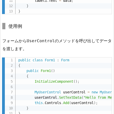
        label1
.
Text 
=
 data
;
ン
}
ス
}
ト
ラ
使用例
ク
タ
フォームから
のメソッドを呼び出してデータ
UserControl
を
使
を渡します。
用
public
class
Form1
:
Form
す
{
る
public
Form1
(
)
方
{
法
InitializeComponent
(
)
;
6.
MyUserControl
 userControl 
=
new
MyUser
3.
        userControl
.
SetTextData
(
"Hello from Me
3.
this
.
Controls
.
Add
(
userControl
)
;
メ
}
}