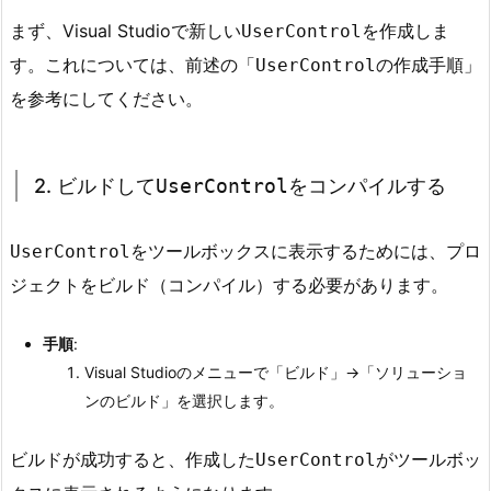
r
まず、Visual Studioで新しい
を作成しま
UserControl
o
す。これについては、前述の「
の作成手順」
UserControl
l
を
を参考にしてください。
ツ
ー
ル
2. ビルドして
UserControl
をコンパイルする
ボ
ッ
をツールボックスに表示するためには、プロ
UserControl
ク
ジェクトをビルド（コンパイル）する必要があります。
ス
に
手順
:
表
Visual Studioのメニューで「ビルド」→「ソリューショ
示
ンのビルド」を選択します。
し
て
ビルドが成功すると、作成した
がツールボッ
UserControl
配