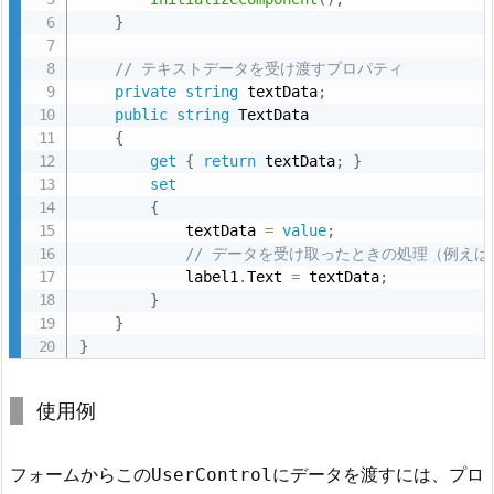
r
}
o
// テキストデータを受け渡すプロパティ
l
private
string
 textData
;
が
public
string
 TextData

表
{
示
get
{
return
 textData
;
}
set
さ
{
れ
            textData 
=
value
;
る
// データを受け取ったときの処理（例え
            label1
.
Text 
=
 textData
;
5.
}
4.
}
4.
}
フ
ォ
使用例
ー
ム
フォームからこの
にデータを渡すには、プロ
UserControl
に