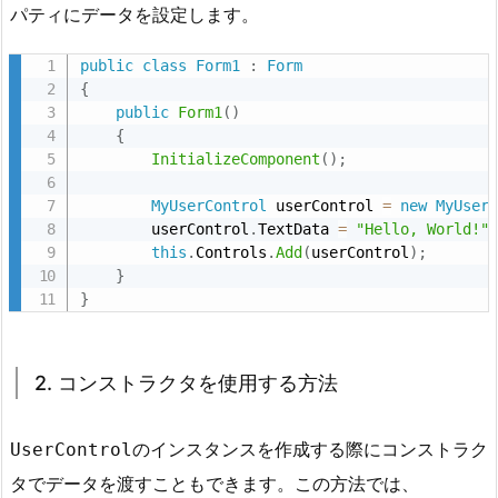
パティにデータを設定します。
U
s
public
class
Form1
:
Form
e
{
r
public
Form1
(
)
C
{
o
InitializeComponent
(
)
;
n
MyUserControl
 userControl 
=
new
MyUser
t
        userControl
.
TextData 
=
"Hello, World!"
r
this
.
Controls
.
Add
(
userControl
)
;
o
}
}
l
を
配
2. コンストラクタを使用する方法
置
す
る
のインスタンスを作成する際にコンストラク
UserControl
5.
タでデータを渡すこともできます。この方法では、