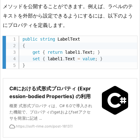
ビ
メソッドを公開することができます。例えば、ラベルのテ
ル
キストを外部から設定できるようにするには、以下のよう
ド
にプロパティを定義します。
の
実
public
string
行
{
get
{
return
 label1
.
Text
;
}
2.
set
{
 label1
.
Text 
=
value
;
}
4.
}
2.
4
U
s
C#における式形式プロパティ (Expr
e
ession-bodied Properties) の利用
r
概要 式形式プロパティは、C# 6.0で導入され
C
た機能で、プロパティのgetおよびsetアクセ
o
サを簡潔に記述 ...
n
https://soft-rime.com/post-18137/
t