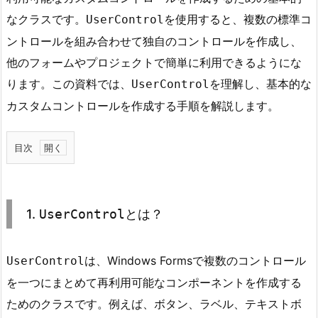
なクラスです。
を使用すると、複数の標準コ
UserControl
ントロールを組み合わせて独自のコントロールを作成し、
他のフォームやプロジェクトで簡単に利用できるようにな
ります。この資料では、
を理解し、基本的な
UserControl
カスタムコントロールを作成する手順を解説します。
目次
1.
1.
U
s
1.
UserControl
とは？
e
r
C
は、Windows Formsで複数のコントロール
UserControl
o
を一つにまとめて再利用可能なコンポーネントを作成する
n
ためのクラスです。例えば、ボタン、ラベル、テキストボ
t