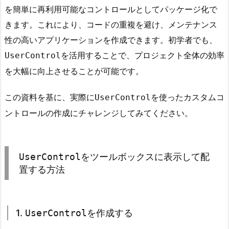
用
を簡単に再利用可能なコントロールとしてパッケージ化で
方
きます。これにより、コードの重複を避け、メンテナンス
法
性の高いアプリケーションを作成できます。初学者でも、
4.
を活用することで、プロジェクト全体の効率
UserControl
4.
を大幅に向上させることが可能です。
ま
と
この資料を基に、実際に
を使ったカスタムコ
UserControl
め
ントロールの作成にチャレンジしてみてください。
5.
U
s
e
UserControl
をツールボックスに表示して配
r
置する方法
C
o
n
1.
UserControl
を作成する
t