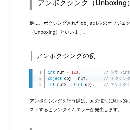
アンボクシング（Unboxing
ン
ボ
ク
逆に、ボクシングされた
型のオブジェ
object
シ
（Unboxing）といいます。
ン
グ
（U
アンボクシングの例
n
b
int
 num 
=
123
;
// 値型（in
o
object
 obj 
=
 num
;
// ボクシン
x
int
 num2 
=
(
int
)
obj
;
// アンボク
i
n
アンボクシングを行う際は、元の値型に明示的
g）
ストするとランタイムエラーが発生します。
2.
1.
ア