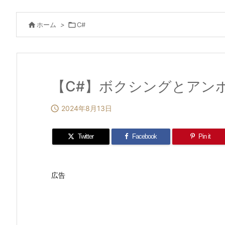

ホーム
>

C#
【C#】ボクシングとアン

2024年8月13日
Twitter
Facebook
Pin it
広告