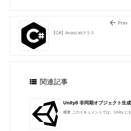

Prev
【C#】ArrayListクラス

関連記事
Unity6 非同期オブジェクト生成
概要 このドキュメントでは、Unity に