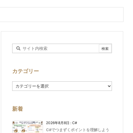
カテゴリー
カ
テ
ゴ
リ
ー
新着
2026年8月8日
:
C#
C#でつまずくポイントを理解しよう