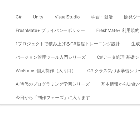
C#
Unity
VisualStudio
学習・就活
開発ツ
FreshMate+ プライバシーポリシー
FreshMate+ 利用規約
1プロジェクトで積み上げるC#基礎トレーニング設計
生成
バージョン管理ツール入門シリーズ
C#データ処理 基礎
WinForms 個人制作（入り口）
C# クラス気づき学習シリ
AI時代のプログラミング学習シリーズ
基本情報からUnit
今日から「制作フェーズ」に入ります