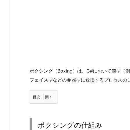
ボクシング（Boxing）は、C#において値型（
フェイス型などの参照型に変換するプロセスの
目次
1.
ボ
ク
ボクシングの仕組み
シ