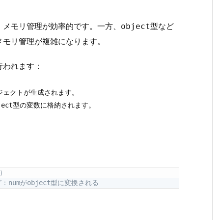
、メモリ管理が効率的です。一方、
型など
object
メモリ管理が複雑になります。
行われます：
ジェクトが生成されます。
型の変数に格納されます。
ject
t）
：numがobject型に変換される