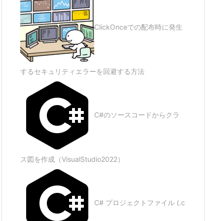
ClickOnceでの配布時に発生
するセキュリティエラーを回避する方法
C#のソースコードからクラ
ス図を作成（VisualStudio2022）
C# プロジェクトファイル (.c