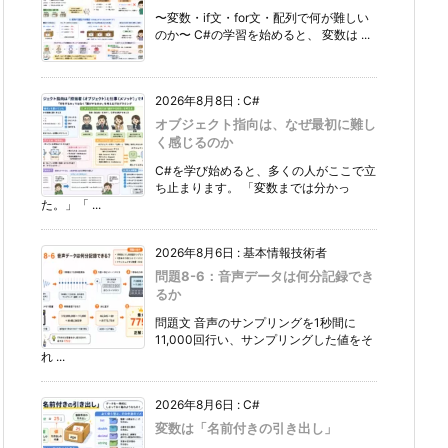
〜変数・if文・for文・配列で何が難しい
のか〜 C#の学習を始めると、 変数は ...
2026年8月8日
:
C#
オブジェクト指向は、なぜ最初に難し
く感じるのか
C#を学び始めると、多くの人がここで立
ち止まります。 「変数までは分かっ
た。」「 ...
2026年8月6日
:
基本情報技術者
問題8-6：音声データは何分記録でき
るか
問題文 音声のサンプリングを1秒間に
11,000回行い、サンプリングした値をそ
れ ...
2026年8月6日
:
C#
変数は「名前付きの引き出し」