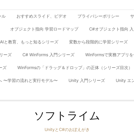
ール
おすすめスライド、ビデオ
プライバシーポリシー
オブジェクト指向 学習ロードマップ
C#オブジェクト指向 
AIと教育、もっと知るシリーズ
変数から段階的に学習シリーズ
シリーズ
C# WinForms 入門シリーズ
WinFormsで実務アプ
ーズ
WinFormsの「ドラッグ＆ドロップ」の正体（シリーズ目次）
yへ 〜学習の流れと実行モデル〜
Unity 入門シリーズ
Unity
ソフトライム
UnityとC#のおぼえがき