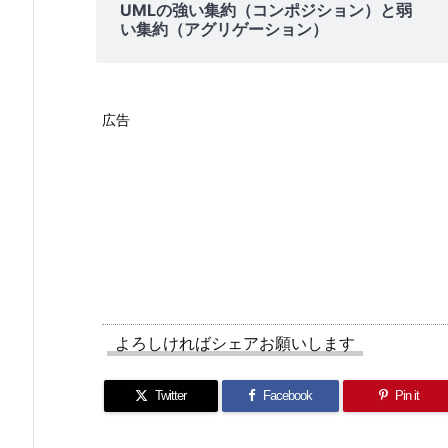
UMLの強い集約（コンポジション）と弱
点
い集約（アグリゲーション）
広告
よろしければシェアお願いします
Twitter
Facebook
Pin it