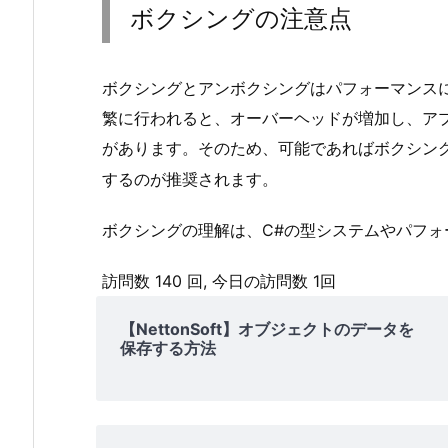
ボクシングの注意点
ン
ボ
ク
ボクシングとアンボクシングはパフォーマンス
シ
繁に行われると、オーバーヘッドが増加し、ア
ン
グ
があります。そのため、可能であればボクシン
の
するのが推奨されます。
例
3.
ボクシングの理解は、C#の型システムやパフ
ボ
訪問数 140 回, 今日の訪問数 1回
ク
シ
【NettonSoft】オブジェクトのデータを
ン
保存する方法
グ
の
注
意