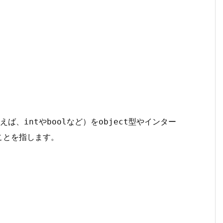
例えば、
や
など）を
型やインター
int
bool
object
ことを指します。