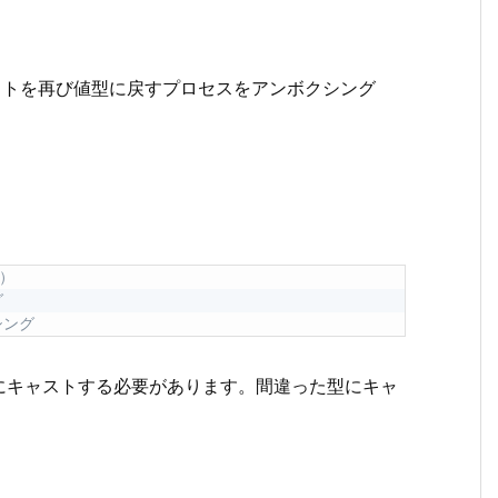
）
クトを再び値型に戻すプロセスをアンボクシング
t）
グ
シング
にキャストする必要があります。間違った型にキャ