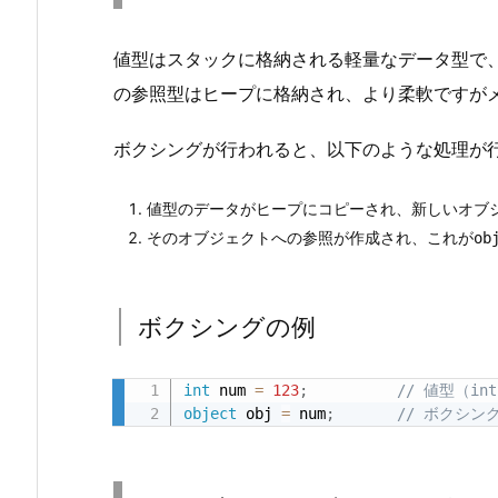
ン
グ
値型はスタックに格納される軽量なデータ型で
の
の参照型はヒープに格納され、より柔軟ですが
仕
組
ボクシングが行われると、以下のような処理が
み
1.
値型のデータがヒープにコピーされ、新しいオブ
1.
そのオブジェクトへの参照が作成され、これが
ob
ボ
ク
シ
ボクシングの例
ン
グ
int
 num 
=
123
;
// 値型（in
の
object
 obj 
=
 num
;
// ボクシング
例
2.
ア