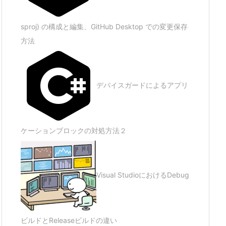
sproj) の構成と編集、GitHub Desktop での変更保存
方法
デバイスガードによるアプリ
ケーションブロックの対処方法２
Visual StudioにおけるDebug
ビルドとReleaseビルドの違い