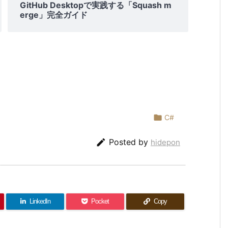
GitHub Desktopで実践する「Squash m
erge」完全ガイド

C#

Posted by
hidepon
LinkedIn
Pocket
Copy