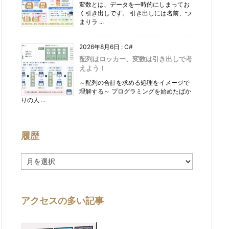
変数とは、データを一時的にしまってお
く引き出しです。 引き出しには名前、つ
まりラ ...
2026年8月6日
:
C#
配列はロッカー、変数は引き出しで考
えよう！
～配列の合計を求める処理をイメージで
理解する～ プログラミングを始めたばか
りの人 ...
履歴
履
歴
アクセスの多い記事