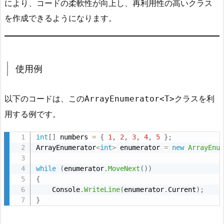
により、コードの柔軟性が向上し、再利用性の高いクラス
を作成できるようになります。
使用例
以下のコードは、この
クラスを利
ArrayEnumerator<T>
用する例です。
int
[
]
 numbers 
=
{
1
,
2
,
3
,
4
,
5
}
;
ArrayEnumerator
<
int
>
 enumerator 
=
new
ArrayEnu
while
(
enumerator
.
MoveNext
(
)
)
{
    Console
.
WriteLine
(
enumerator
.
Current
)
;
}