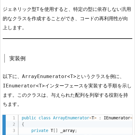
各
ジェネリック型
を使用すると、特定の型に依存しない汎用
T
部
分
的なクラスを作成することができ、コードの再利用性が向
の
上します。
説
明
4.
ま
実装例
と
め
以下に、
というクラスを例に、
ArrayEnumerator<T>
5.
インターフェースを実装する手順を示し
IEnumerator<T>
使
ます。このクラスは、与えられた配列を列挙する役割を持
用
ちます。
例
public
class
ArrayEnumerator
<
T
>
:
 IEnumerator
<
{
private
 T
[
]
 _array
;