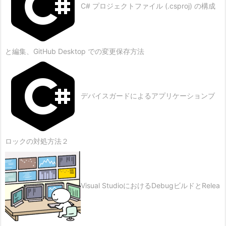
C# プロジェクトファイル (.csproj) の構成
と編集、GitHub Desktop での変更保存方法
デバイスガードによるアプリケーションブ
ロックの対処方法２
Visual StudioにおけるDebugビルドとRelea