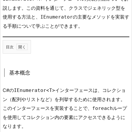
説します。この資料を通じて、クラスでジェネリック型を
使用する方法と、
の主要なメソッドを実装す
IEnumerator
る手順について学ぶことができます。
目次
1.
基
本
基本概念
概
念
C#の
インターフェースは、コレクショ
IEnumerator<T>
2.
ン（配列やリストなど）を列挙するために使用されます。
実
このインターフェースを実装することで、
ループ
foreach
装
を使用してコレクション内の要素にアクセスできるように
例
なります。
3.