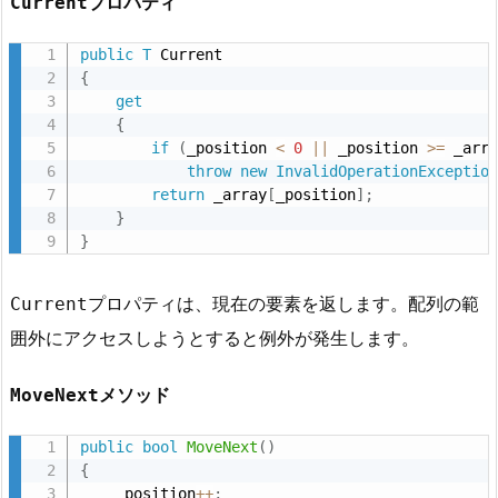
プロパティ
Current
public
T
{
get
{
if
(
_position 
<
0
||
 _position 
>=
 _arr
throw
new
InvalidOperationExceptio
return
 _array
[
_position
]
;
}
}
プロパティは、現在の要素を返します。配列の範
Current
囲外にアクセスしようとすると例外が発生します。
メソッド
MoveNext
public
bool
MoveNext
(
)
{
    _position
++
;