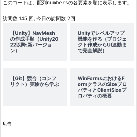
このコードは、配列
の各要素を順に表示します。
numbers
訪問数 145 回, 今日の訪問数 2回
【Unity】NavMesh
Unityでレベルアップ
の作成手順（Unity20
機能を作る（プロジェ
22以降:新バージョ
クト作成からUI連動ま
ン）
で完全解説）
【Git】競合（コンフ
WinFormsにおけるF
リクト）実験から学ぶ
ormクラスのSizeプロ
パティとClientSizeプ
ロパティの概要
広告