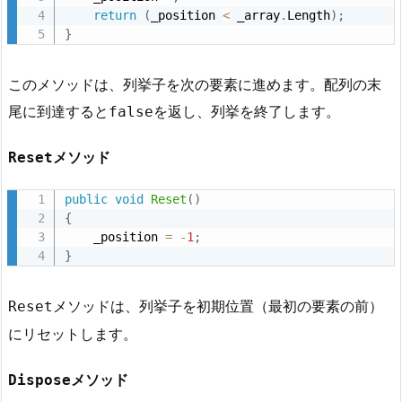
return
(
_position 
<
 _array
.
Length
)
;
}
このメソッドは、列挙子を次の要素に進めます。配列の末
尾に到達すると
を返し、列挙を終了します。
false
メソッド
Reset
public
void
Reset
(
)
{
    _position 
=
-
1
;
}
メソッドは、列挙子を初期位置（最初の要素の前）
Reset
にリセットします。
メソッド
Dispose