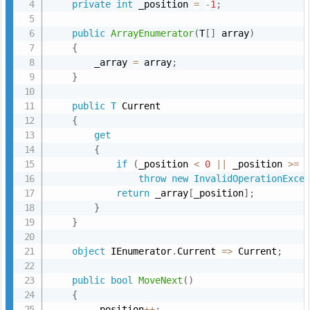
private
int
 _position 
=
-
1
;
public
ArrayEnumerator
(
T
[
]
 array
)
{
        _array 
=
 array
;
}
public
T
 Current

{
get
{
if
(
_position 
<
0
||
 _position 
>=
 
throw
new
InvalidOperationExce
return
 _array
[
_position
]
;
}
}
object
 IEnumerator
.
Current 
=
>
 Current
;
public
bool
MoveNext
(
)
{
        _position
++
;