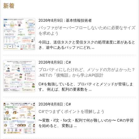
ー
新着
2026年8月9日
:
基本情報技術者
バッファがオーバーフローしないために必要なサイズ
を求めよう
今回は、送信タスクと受信タスクの処理速度に差があると
き、途中にあるバッファにどれ ...
2026年8月9日
:
C#
プロパティにしたけれど、メソッドの方がよかった？
.NETの「後悔話」から学ぶAPI設計
C#を勉強していると、プロパティとメソッドが登場しま
す。 例えば、配列の要素数を ...
2026年8月8日
:
C#
C#でつまずくポイントを理解しよう
〜変数・if文・for文・配列で何が難しいのか〜 C#の学習
を始めると、 変数は ...