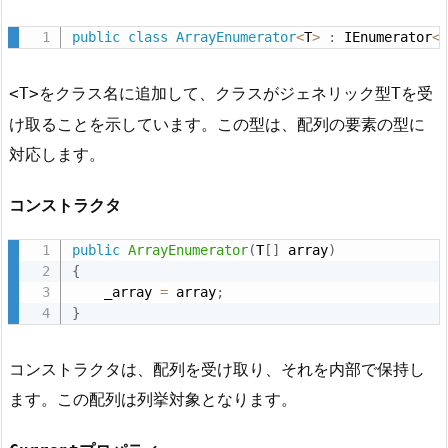
public
class
ArrayEnumerator
<
T
>
:
 IEnumerator
<
をクラス名に追加して、クラスがジェネリック型
を受
<T>
T
け取ることを示しています。この型は、配列の要素の型に
対応します。
コンストラクタ
public
ArrayEnumerator
(
T
[
]
 array
)
{
    _array 
=
 array
;
}
コンストラクタは、配列を受け取り、それを内部で保持し
ます。この配列は列挙対象となります。