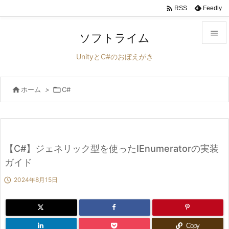

Feedly
RSS

ソフトライム

UnityとC#のおぼえがき
メニュ


ホーム
>

C#
サイド

前へ

次へ
【C#】ジェネリック型を使ったIEnumeratorの実装

ガイド
検索

2024年8月15日
Copy