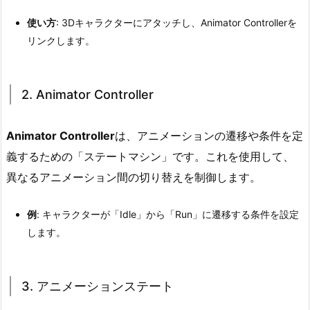
1.
使い方
: 3Dキャラクターにアタッチし、Animator Controllerを
1.
リンクします。
1.
A
n
2. Animator Controller
i
m
Animator Controller
は、アニメーションの遷移や条件を定
a
義するための「ステートマシン」です。これを使用して、
t
o
異なるアニメーション間の切り替えを制御します。
r
コ
例
: キャラクターが「Idle」から「Run」に遷移する条件を設定
ン
します。
ポ
ー
ネ
3. アニメーションステート
ン