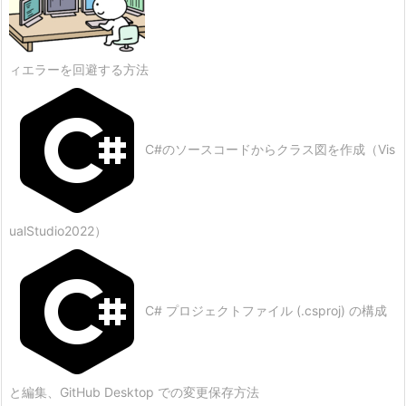
ィエラーを回避する方法
C#のソースコードからクラス図を作成（Vis
ualStudio2022）
C# プロジェクトファイル (.csproj) の構成
と編集、GitHub Desktop での変更保存方法