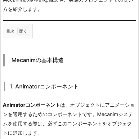
方を紹介します。
目次
1.
M
e
Mecanimの基本構造
c
a
n
1. Animatorコンポーネント
i
m
の
Animatorコンポーネント
は、オブジェクトにアニメーショ
基
ンを適用するためのコンポーネントです。Mecanimシステ
本
ムを使用する際は、必ずこのコンポーネントをオブジェク
構
トに追加します。
造