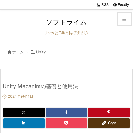

Feedly
RSS

ソフトライム

UnityとC#のおぼえがき
メニュ


ホーム
>

Unity
サイド

前へ

次へ
Unity Mecanimの基礎と使用法


2024年9月11日
検索
Copy