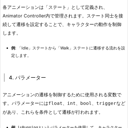
ト
各アニメーションは「ステート」として定義され、
1.
Animator Controller内で管理されます。ステート同士を接
2.
続して遷移を設定することで、キャラクターの動作を制御
2.
します。
A
n
例
: 「Idle」ステートから「Walk」ステートに遷移する流れを設
i
定します。
m
a
t
4. パラメーター
o
r
C
アニメーションの遷移を制御するために使用される変数で
o
す。パラメーターには
、
、
、
など
float
int
bool
trigger
n
があり、これらを条件として遷移が行われます。
t
r
例
:
というパラメーターを使用して、キャラクター
isRunning