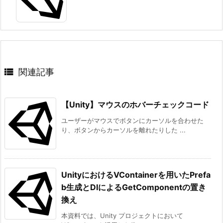
ン
ド
ツ
リ
ー
の

関連記事
設
定
【Unity】マウスのホバーチェックコード
4.
ま
ユーザーがマウスでボタンにカーソルを合わせた
り、ボタンからカーソルを離れたりした ...
と
め
UnityにおけるVContainerを用いたPrefa
b生成とDIによるGetComponentの置き
換え
本資料では、Unity プロジェクトにおいて