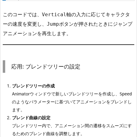
2.
1.
このコードでは、
軸の入力に応じてキャラクタ
Vertical
ス
ーの速度を変更し、
ボタンが押されたときにジャンプ
Jump
テ
アニメーションを再生します。
ッ
プ
1:
A
応用: ブレンドツリーの設定
n
i
m
ブレンドツリーの作成
a
Animatorウィンドウで新しいブレンドツリーを作成し、
Speed
t
のようなパラメーターに基づいてアニメーションをブレンドし
o
ます。
r
ブレンド曲線の設定
C
ブレンドツリー内で、アニメーション間の遷移をスムーズにす
o
るためのブレンド曲線を調整します。