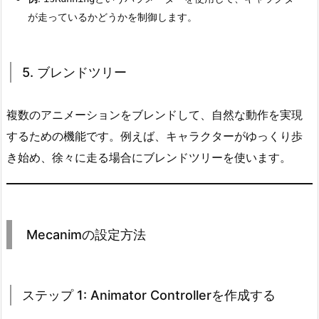
o
が走っているかどうかを制御します。
l
l
e
5. ブレンドツリー
r
1.
複数のアニメーションをブレンドして、自然な動作を実現
3.
するための機能です。例えば、キャラクターがゆっくり歩
3.
き始め、徐々に走る場合にブレンドツリーを使います。
ア
ニ
メ
ー
シ
Mecanimの設定方法
ョ
ン
ス
ステップ 1: Animator Controllerを作成する
テ