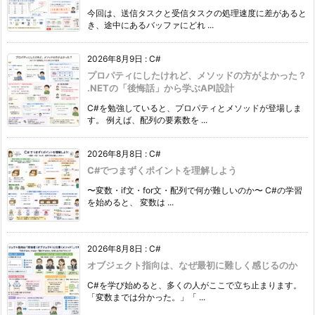
今回は、送信タスクと受信タスクの処理速度に差があると
き、途中にあるバッファにどれ ...
2026年8月9日
:
C#
プロパティにしたけれど、メソッドの方がよかった？
.NETの「後悔話」から学ぶAPI設計
C#を勉強していると、プロパティとメソッドが登場しま
す。 例えば、配列の要素数を ...
2026年8月8日
:
C#
C#でつまずくポイントを理解しよう
〜変数・if文・for文・配列で何が難しいのか〜 C#の学習
を始めると、 変数は ...
2026年8月8日
:
C#
オブジェクト指向は、なぜ最初に難しく感じるのか
C#を学び始めると、多くの人がここで立ち止まります。
「変数までは分かった。」「 ...