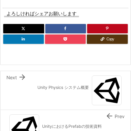
プ
3:
よろしければシェアお願いします
ア
ニ
メ
ー
Copy
シ
ョ
ン
の

制
Next
御
Unity Physics システム概要
3.
応
用:

Prev
ブ
レ
UnityにおけるPrefabの技術資料