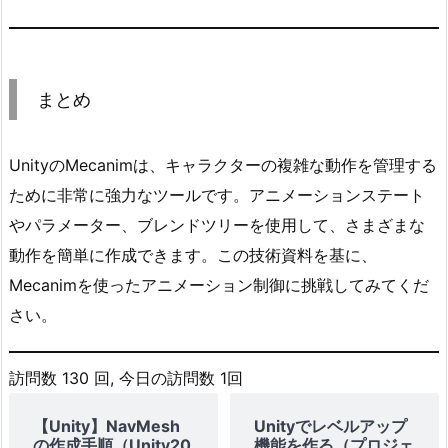
n
t
r
o
まとめ
l
l
e
UnityのMecanimは、キャラクターの複雑な動作を管理する
r
ために非常に強力なツールです。アニメーションステート
を
やパラメーター、ブレンドツリーを使用して、さまざまな
作
動作を簡単に作成できます。この技術資料を基に、
成
Mecanimを使ったアニメーション制御に挑戦してみてくだ
す
さい。
る
2.
2.
訪問数 130 回, 今日の訪問数 1回
ス
【Unity】NavMesh
Unityでレベルアップ
テ
の作成手順（Unity20
機能を作る（プロジェ