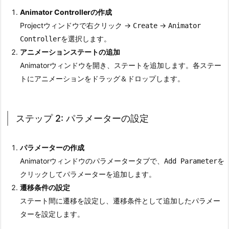
ー
Animator Controllerの作成
ト
Projectウィンドウで右クリック →
→
Create
Animator
1.
を選択します。
Controller
4.
アニメーションステートの追加
4.
Animatorウィンドウを開き、ステートを追加します。各ステー
パ
トにアニメーションをドラッグ＆ドロップします。
ラ
メ
ー
ステップ 2: パラメーターの設定
タ
ー
パラメーターの作成
1.
Animatorウィンドウのパラメータータブで、
を
Add Parameter
5.
クリックしてパラメーターを追加します。
5.
遷移条件の設定
ブ
ステート間に遷移を設定し、遷移条件として追加したパラメー
レ
ターを設定します。
ン