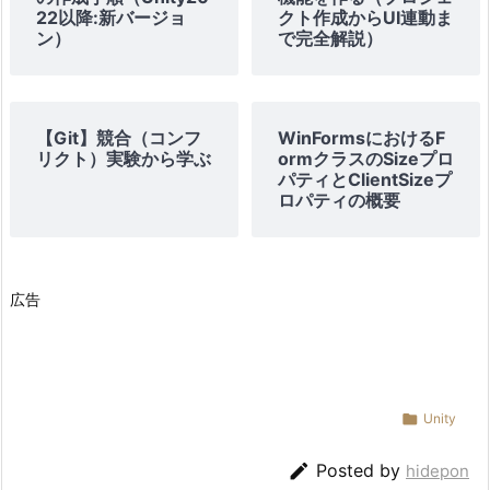
ッ
22以降:新バージョ
クト作成からUI連動ま
プ
ン）
で完全解説）
2:
パ
ラ
【Git】競合（コンフ
WinFormsにおけるF
メ
リクト）実験から学ぶ
ormクラスのSizeプロ
ー
パティとClientSizeプ
ロパティの概要
タ
ー
の
設
広告
定
2.
3.
ス

Unity
テ
ッ

Posted by
hidepon