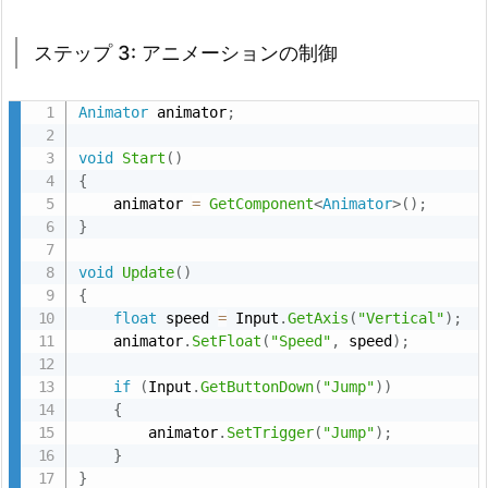
ド
ツ
ステップ 3: アニメーションの制御
リ
ー
Animator
 animator
;
2.
void
Start
(
)
M
{
e
    animator 
=
GetComponent
<
Animator
>
(
)
;
c
}
a
n
void
Update
(
)
{
i
float
 speed 
=
 Input
.
GetAxis
(
"Vertical"
)
;
m
    animator
.
SetFloat
(
"Speed"
,
 speed
)
;
の
設
if
(
Input
.
GetButtonDown
(
"Jump"
)
)
{
定
        animator
.
SetTrigger
(
"Jump"
)
;
方
}
法
}