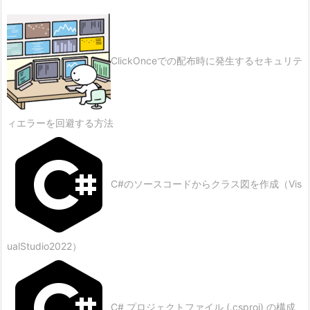
ClickOnceでの配布時に発生するセキュリテ
ィエラーを回避する方法
C#のソースコードからクラス図を作成（Vis
ualStudio2022）
C# プロジェクトファイル (.csproj) の構成