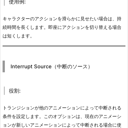
使用例:
n
s
i
キャラクターのアクションを滑らかに見せたい場合は、持
t
続時間を長くします。即座にアクションを切り替える場合
i
は短くします。
o
n
D
u
Interrupt Source（中断のソース）
r
a
t
役割:
i
o
n
トランジションが他のアニメーションによって中断される
（ト
条件を設定します。このオプションは、現在のアニメーシ
ラ
ョンが新しいアニメーションによって中断される場合に使