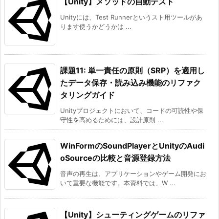
【Unity】メソッドの自動テスト
用
例:
Unityには、Test Runnerというスト用ツールがあ
ります使うかどうかは ...
8.
ま
と
課題11: 単一責任の原則（SRP）を適用し
め
たデータ保存・読み込み機能のリファク
タリングガイド
Unityプロジェクトにおいて、コードの可読性や保
守性を高めるためには、設計原則 ...
WinFormのSoundPlayerとUnityのAudi
oSourceの比較と音源登録方法
音声の再生は、アプリケーションやゲーム開発にお
いて重要な機能です。本資料では、W ...
【Unity】シューティングゲームのリファ