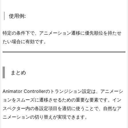
t
S
使用例:
o
u
r
特定の条件下で、アニメーション遷移に優先順位を持たせ
c
たい場合に有効です。
e
（中
断
の
まとめ
ソ
ー
Animator Controllerのトランジション設定は、アニメーシ
ス）
6.
ョンをスムーズに遷移させるための重要な要素です。イン
1.
スペクター内の各設定項目を適切に使うことで、自然なア
役
ニメーションの切り替えが実現できます。
割: