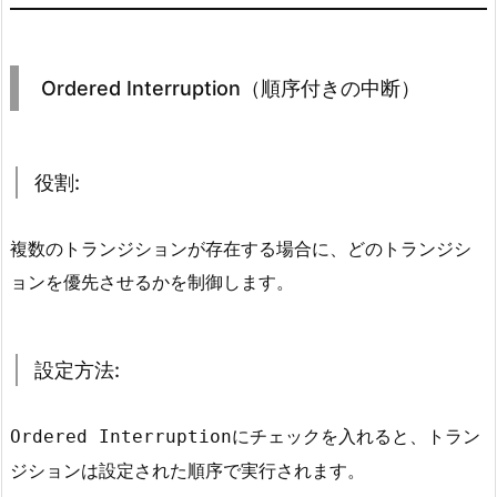
定
方
法:
Ordered Interruption（順序付きの中断）
5.
3.
使
役割:
用
例:
6.
複数のトランジションが存在する場合に、どのトランジシ
I
ョンを優先させるかを制御します。
n
t
e
設定方法:
r
r
にチェックを入れると、トラン
Ordered Interruption
u
ジションは設定された順序で実行されます。
p