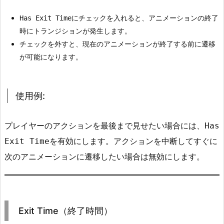
つ）
にチェックを入れると、アニメーションの終了
Has Exit Time
2.
時にトランジションが発生します。
1.
チェックを外すと、現在のアニメーションが終了する前に遷移
役
が可能になります。
割:
2.
2.
使用例:
設
定
プレイヤーのアクションを最後まで見せたい場合には、
Has
方
を有効にします。アクションを中断してすぐに
Exit Time
法:
次のアニメーションに遷移したい場合は無効にします。
2.
3.
使
用
例:
Exit Time（終了時間）