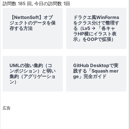
6.
訪問数 185 回, 今日の訪問数 1回
2.
【NettonSoft】オブ
ドラクエ風WinForms
設
ジェクトのデータを保
をクラス分けで整理す
定
存する方法
る（Lv5 → 「各キャ
方
ラHP横にイラスト表
示」をOOPで拡張）
法:
6.
3.
使
UMLの強い集約（コ
GitHub Desktopで実
ンポジション）と弱い
践する「Squash mer
用
集約（アグリゲーショ
ge」完全ガイド
例:
ン）
7.
O
r
広告
d
e
r