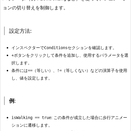
s
ョンの切り替えを制御します。
（条
件）
1.
設定方法:
1.
役
インスペクターで
セクションを確認します。
Conditions
割:
ボタンをクリックして条件を追加し、使用するパラメータを選
+
1.
択します。
2.
条件には
（等しい）、
（等しくない）などの演算子を使用
==
!=
設
し、値を設定します。
定
方
法:
例
:
1.
3.
: この条件が成立した場合に歩行アニメー
isWalking == true
例
:
ションに遷移します。
2.