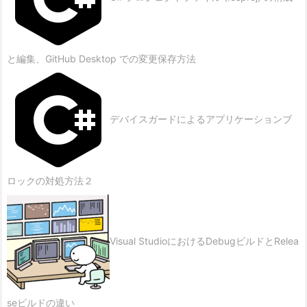
と編集、GitHub Desktop での変更保存方法
デバイスガードによるアプリケーションブ
ロックの対処方法２
Visual StudioにおけるDebugビルドとRelea
seビルドの違い