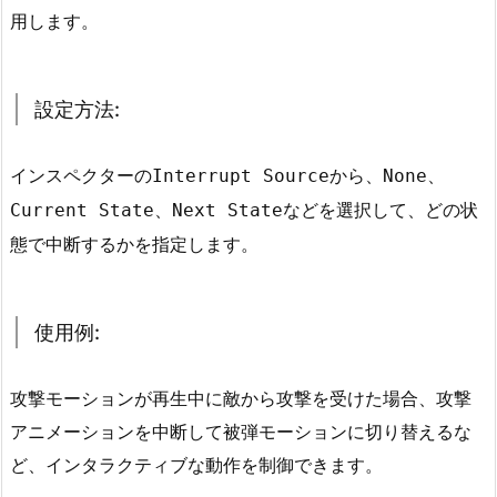
ン
用します。
ジ
シ
ョ
設定方法:
ン
の
インスペクターの
から、
、
Interrupt Source
None
持
続
、
などを選択して、どの状
Current State
Next State
時
態で中断するかを指定します。
間）
5.
1.
使用例:
役
割:
攻撃モーションが再生中に敵から攻撃を受けた場合、攻撃
5.
アニメーションを中断して被弾モーションに切り替えるな
2.
ど、インタラクティブな動作を制御できます。
設