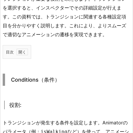
を選択すると、インスペクターでその詳細設定が行えま
す。この資料では、トランジションに関連する各種設定項
目を分かりやすく説明します。これにより、よりスムーズ
で適切なアニメーションの遷移を実現できます。
目次
1.
C
o
Conditions（条件）
n
d
i
役割:
t
i
o
トランジションが発生する条件を設定します。Animatorの
n
パラメータ（例：
など）を使って、アニメーシ
isWalking