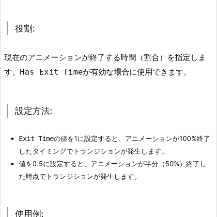
3.
E
x
役割:
i
t
現在のアニメーションが終了する時間（割合）を指定しま
T
す。
が有効な場合に使用できます。
Has Exit Time
i
m
e
設定方法:
（終
了
の値を1に設定すると、アニメーションが100%終了
Exit Time
時
したタイミングでトランジションが発生します。
間）
値を0.5に設定すると、アニメーションが半分（50%）終了し
3.
た時点でトランジションが発生します。
1.
役
割:
使用例: