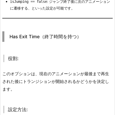
: ジャンプ終了後に次のアニメーション
isJumping == false
H
に遷移する、といった設定が可能です。
a
s
E
x
Has Exit Time（終了時間を持つ）
i
t
T
役割:
i
m
e
このオプションは、現在のアニメーションが最後まで再生
（終
された後にトランジションが開始されるかどうかを決定し
了
ます。
時
間
を
設定方法:
持