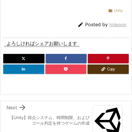
e

Unity
d
I

Posted by
hidepon
n
t
e
よろしければシェアお願いします
r
r
u
Copy
p
t
i
o
n

Next
（順
【Unity】得点システム、時間制限、および
序
ゴール判定を持つゲームの作成
付