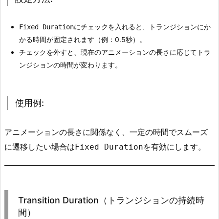
D
u
にチェックを入れると、トランジションにか
Fixed Duration
r
かる時間が固定されます（例：0.5秒）。
a
チェックを外すと、現在のアニメーションの長さに応じてトラ
t
ンジションの時間が変わります。
i
o
n
使用例:
（固
定
の
アニメーションの長さに関係なく、一定の時間でスムーズ
持
に遷移したい場合は
を有効にします。
Fixed Duration
続
時
間）
4.
Transition Duration（トランジションの持続時
1.
間）