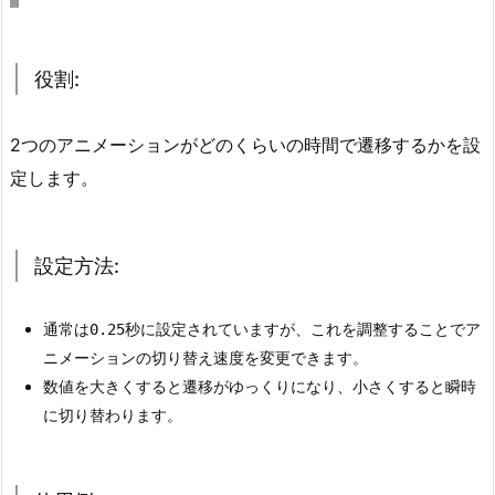
役
割:
4.
役割:
2.
設
2つのアニメーションがどのくらいの時間で遷移するかを設
定
定します。
方
法:
4.
設定方法:
3.
使
用
通常は
秒に設定されていますが、これを調整することでア
0.25
例:
ニメーションの切り替え速度を変更できます。
数値を大きくすると遷移がゆっくりになり、小さくすると瞬時
5.
に切り替わります。
T
r
a