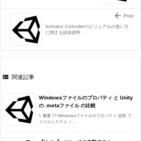
き
の

Prev
中
断）
Animator Controllerのビジュアルの使い方
に関する技術資料
7.
1.
役
割:
7.

関連記事
2.
設
定
Windowsファイルのプロパティ と Unity
方
の .metaファイル の比較
法:
1. 概要 1.1 Windowsファイルのプロパティ 役割 フ
7.
ァイルシステム（ ...
3.
使