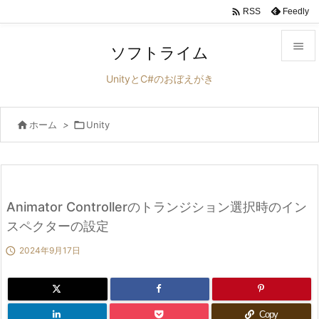

Feedly
RSS

ソフトライム

UnityとC#のおぼえがき
メニュ


ホーム
>

Unity
サイド

前へ

次へ
Animator Controllerのトランジション選択時のイン

スペクターの設定
検索

2024年9月17日
Copy