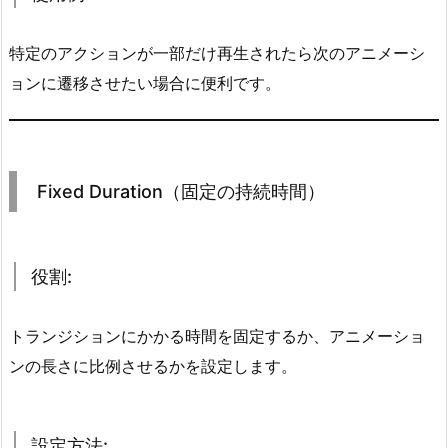
3.
2.
特定のアクションが一部だけ再生されたら次のアニメーシ
設
定
ョンに遷移させたい場合に便利です。
方
法:
3.
3.
Fixed Duration（固定の持続時間）
使
用
例:
役割:
4.
F
トランジションにかかる時間を固定するか、アニメーショ
i
ンの長さに比例させるかを設定します。
x
e
d
設定方法: