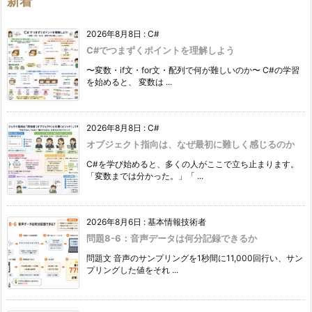
新着
2026年8月8日
:
C#
C#でつまずくポイントを理解しよう
〜変数・if文・for文・配列で何が難しいのか〜 C#の学習
を始めると、 変数は ...
2026年8月8日
:
C#
オブジェクト指向は、なぜ最初に難しく感じるのか
C#を学び始めると、多くの人がここで立ち止まります。
「変数までは分かった。」「 ...
2026年8月6日
:
基本情報技術者
問題8-6：音声データは何分記録できるか
問題文 音声のサンプリングを1秒間に11,000回行い、サン
プリングした値をそれ ...