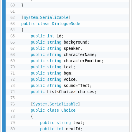
}
[
System
.
Serializable
]
public
class
DialogueNode
{
public
int
 id
;
public
string
 background
;
public
string
 speaker
;
public
string
 characterName
;
public
string
 characterEmotion
;
public
string
 text
;
public
string
 bgm
;
public
string
 voice
;
public
string
 soundEffect
;
public
 List
<
Choice
>
 choices
;
[
System
.
Serializable
]
public
class
Choice
{
public
string
 text
;
public
int
 nextId
;