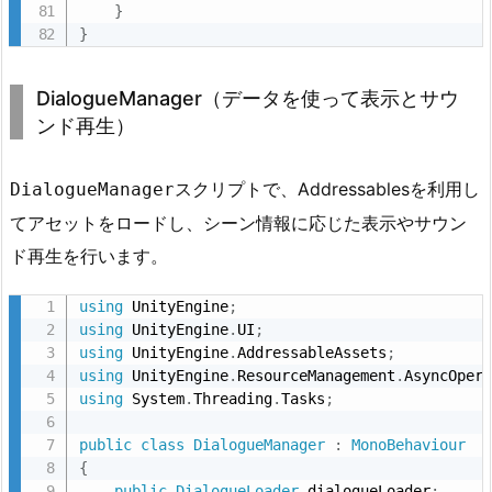
}
}
DialogueManager（データを使って表示とサウ
ンド再生）
スクリプトで、Addressablesを利用し
DialogueManager
てアセットをロードし、シーン情報に応じた表示やサウン
ド再生を行います。
using
 UnityEngine
;
using
 UnityEngine
.
UI
;
using
 UnityEngine
.
AddressableAssets
;
using
 UnityEngine
.
ResourceManagement
.
AsyncOper
using
 System
.
Threading
.
Tasks
;
public
class
DialogueManager
:
MonoBehaviour
{
public
DialogueLoader
 dialogueLoader
;