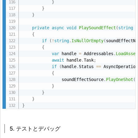
}
}
}
private
async
void
PlaySoundEffect
(
string
 
{
if
(
!
string
.
IsNullOrEmpty
(
soundEffectN
{
var
 handle 
=
 Addressables
.
LoadAsse
await
 handle
.
Task
;
if
(
handle
.
Status 
==
 AsyncOperatio
{
                soundEffectSource
.
PlayOneShot
(
}
}
}
}
5. テストとデバッグ