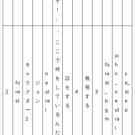
そ
5.
！
5.
」
テ
ス
「
ト
こ
と
こ
デ
jo
で
バ
キ
fo
h
何
ッ
ャ
n
re
n
s
グ
を
話
無
fo
ラ
ジ
e
st
_
e_
6.
し
を
視
2
re
ク
ョ
ut
4
3
_
n
st
6.
て
す
す
st
タ
ン
ra
b
e
e
ま
い
る
る
ー
l
g
ut
p
と
る
め
2
m
ra
ん
l
だ