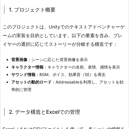
プ
1. プロジェクト概要
ロ
ジ
このプロジェクトは、Unityでのテキストアドベンチャーゲ
ェ
ームの実装を目的としています。以下の要素を含み、プレ
ク
イヤーの選択に応じてストーリーが分岐する構造です：
ト
概
背景画像
：シーンに応じた背景画像を表示
要
キャラクター情報
：キャラクターの名前、表情、感情を表示
2.
サウンド情報
：BGM、ボイス、効果音（SE）を再生
2.
アセットの動的ロード
：Addressableを利用し、アセットを効
デ
率的に管理
ー
タ
構
2. データ構造とExcelでの管理
造
と
E
Excel（またはCSVファイル）を使って、各シーンの情報を