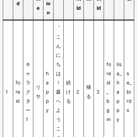
d
io
a
e
Id
Id
n
b
l
「
e
こ
の
ん
設
定
に
4.
キ
ち
fo
lis
4.
ャ
h
は
re
a_
s
ス
fo
ラ
a
！
続
st
h
e_
リ
帰
ク
1
re
ク
p
森
け
2
3
_
a
bi
リ
サ
る
st
タ
p
へ
る
b
p
rd
プ
ー
y
よ
g
p
s
ト
1
う
m
y
の
実
こ
装