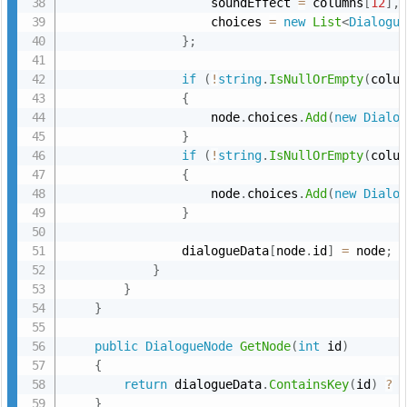
                    soundEffect 
=
 columns
[
12
]
,
                    choices 
=
new
List
<
Dialogu
}
;
if
(
!
string
.
IsNullOrEmpty
(
colu
{
                    node
.
choices
.
Add
(
new
Dialo
}
if
(
!
string
.
IsNullOrEmpty
(
colu
{
                    node
.
choices
.
Add
(
new
Dialo
}
                dialogueData
[
node
.
id
]
=
 node
;
}
}
}
public
DialogueNode
GetNode
(
int
 id
)
{
return
 dialogueData
.
ContainsKey
(
id
)
?
 
}