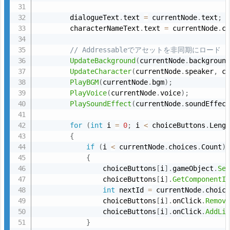
        dialogueText
.
text 
=
 currentNode
.
text
;
        characterNameText
.
text 
=
 currentNode
.
c
// Addressableでアセットを非同期にロード
UpdateBackground
(
currentNode
.
backgroun
UpdateCharacter
(
currentNode
.
speaker
,
 c
PlayBGM
(
currentNode
.
bgm
)
;
PlayVoice
(
currentNode
.
voice
)
;
PlaySoundEffect
(
currentNode
.
soundEffec
for
(
int
 i 
=
0
;
 i 
<
 choiceButtons
.
Leng
{
if
(
i 
<
 currentNode
.
choices
.
Count
)
{
                choiceButtons
[
i
]
.
gameObject
.
Se
                choiceButtons
[
i
]
.
GetComponentI
int
 nextId 
=
 currentNode
.
choic
                choiceButtons
[
i
]
.
onClick
.
Remov
                choiceButtons
[
i
]
.
onClick
.
AddLi
}