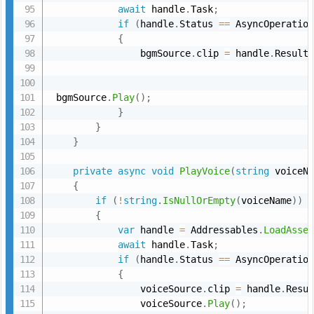
await
 handle
.
Task
;
if
(
handle
.
Status 
==
 AsyncOperatio
{
                bgmSource
.
clip 
=
 handle
.
Result
 bgmSource
.
Play
(
)
;
}
}
}
private
async
void
PlayVoice
(
string
 voiceN
{
if
(
!
string
.
IsNullOrEmpty
(
voiceName
)
)
{
var
 handle 
=
 Addressables
.
LoadAsse
await
 handle
.
Task
;
if
(
handle
.
Status 
==
 AsyncOperatio
{
                voiceSource
.
clip 
=
 handle
.
Resu
                voiceSource
.
Play
(
)
;