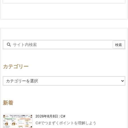
カテゴリー
カ
テ
ゴ
リ
ー
新着
2026年8月8日
:
C#
C#でつまずくポイントを理解しよう