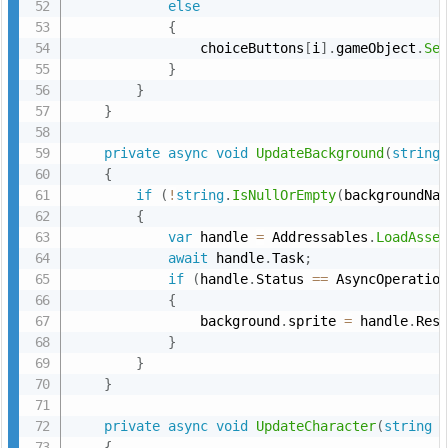
else
{
                choiceButtons
[
i
]
.
gameObject
.
Se
}
}
}
private
async
void
UpdateBackground
(
string
{
if
(
!
string
.
IsNullOrEmpty
(
backgroundNa
{
var
 handle 
=
 Addressables
.
LoadAsse
await
 handle
.
Task
;
if
(
handle
.
Status 
==
 AsyncOperatio
{
                background
.
sprite 
=
 handle
.
Res
}
}
}
private
async
void
UpdateCharacter
(
string
 
{