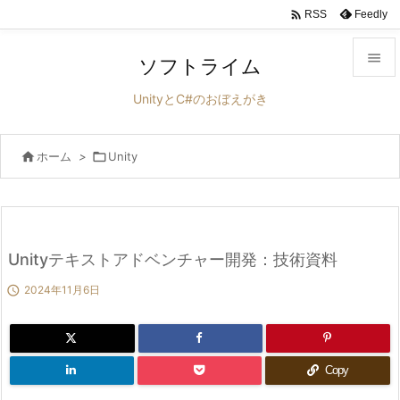

Feedly
RSS

ソフトライム

UnityとC#のおぼえがき
メニュ


ホーム
>

Unity
サイド

前へ

次へ
Unityテキストアドベンチャー開発：技術資料


2024年11月6日
検索
Copy