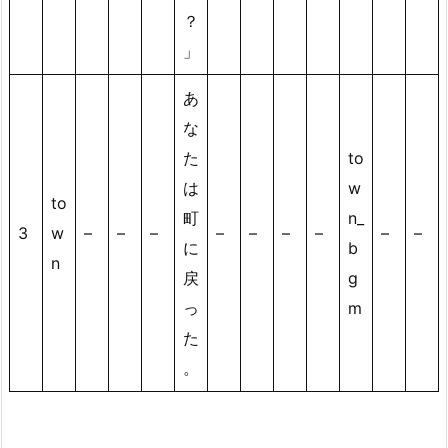
？
」
あ
な
た
to
は
w
to
町
n_
3
w
–
–
–
–
–
–
–
–
–
に
b
n
戻
g
っ
m
た
。