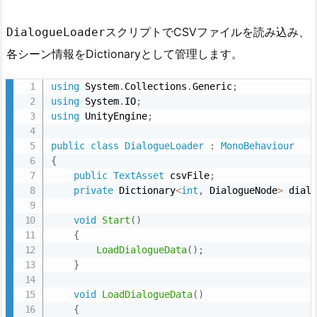
スクリプトでCSVファイルを読み込み、
DialogueLoader
各シーン情報をDictionaryとして管理します。
using
 System
.
Collections
.
Generic
;
using
 System
.
IO
;
using
 UnityEngine
;
public
class
DialogueLoader
:
MonoBehaviour
{
public
TextAsset
 csvFile
;
private
 Dictionary
<
int
,
 DialogueNode
>
 dial
void
Start
(
)
{
LoadDialogueData
(
)
;
}
void
LoadDialogueData
(
)
{