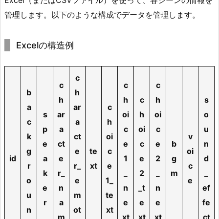
x
管理します。以下のような構成でデータを管理します。
c
e
Excelの構造例
l
で
の
c
c
c
c
管
b
h
h
h
c
h
s
理
a
ar
c
s
ar
oi
h
oi
o
3.
c
a
h
3.
p
a
c
oi
c
u
k
ct
oi
v
A
e
ct
e
c
e
b
n
g
e
te
c
oi
d
id
a
e
1
e
2
g
d
r
r_
xt
e
c
d
k
r_
_
2
_
m
_
r
o
e
1_
e
e
n
n
_t
n
ef
e
u
m
te
r
a
e
e
e
fe
s
n
ot
xt
m
xt
xt
xt
ct
s