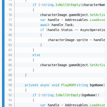
if
(
!
string
.
IsNullOrEmpty
(
characterNam
{
            characterImage
.
gameObject
.
SetActiv
var
 handle 
=
 Addressables
.
LoadAsse
await
 handle
.
Task
;
if
(
handle
.
Status 
==
 AsyncOperatio
{
                characterImage
.
sprite 
=
 handle
}
}
else
{
            characterImage
.
gameObject
.
SetActiv
}
}
private
async
void
PlayBGM
(
string
 bgmName
)
{
if
(
!
string
.
IsNullOrEmpty
(
bgmName
)
)
{
var
 handle 
=
 Addressables
.
LoadAsse