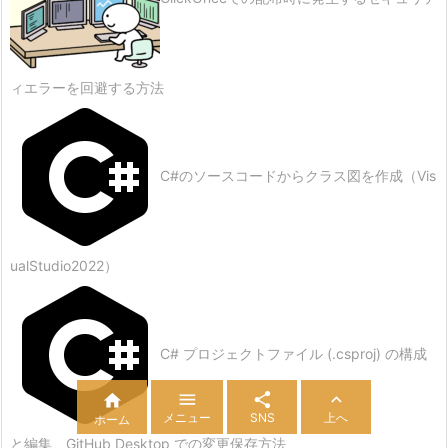
ィエラーを回避する方法
C#のソースコードからクラス図を作成（Vis
ualStudio2022）
C# プロジェクトファイル (.csproj) の構成




メニュー
SNS
上へ
ホーム
と編集、GitHub Desktop での変更保存方法