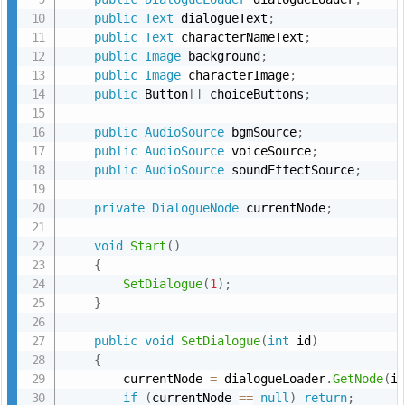
public
Text
 dialogueText
;
public
Text
 characterNameText
;
public
Image
 background
;
public
Image
 characterImage
;
public
 Button
[
]
 choiceButtons
;
public
AudioSource
 bgmSource
;
public
AudioSource
 voiceSource
;
public
AudioSource
 soundEffectSource
;
private
DialogueNode
 currentNode
;
void
Start
(
)
{
SetDialogue
(
1
)
;
}
public
void
SetDialogue
(
int
 id
)
{
        currentNode 
=
 dialogueLoader
.
GetNode
(
i
if
(
currentNode 
==
null
)
return
;