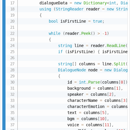
        dialogueData 
=
new
Dictionary
<
int
,
Dia
using
(
StringReader
 reader 
=
new
Strin
{
bool
 isFirstLine 
=
true
;
while
(
reader
.
Peek
(
)
>
-
1
)
{
string
 line 
=
 reader
.
ReadLine
(
if
(
isFirstLine
)
{
 isFirstLine
string
[
]
 columns 
=
 line
.
Split
(
DialogueNode
 node 
=
new
Dialog
{
                    id 
=
int
.
Parse
(
columns
[
0
]
)
                    background 
=
 columns
[
1
]
,
                    speaker 
=
 columns
[
2
]
,
                    characterName 
=
 columns
[
3
]
                    characterEmotion 
=
 columns
                    text 
=
 columns
[
5
]
,
                    bgm 
=
 columns
[
10
]
,
                    voice 
=
 columns
[
11
]
,