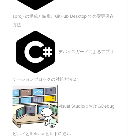
sproj) の構成と編集、GitHub Desktop での変更保存
方法
デバイスガードによるアプリ
ケーションブロックの対処方法２
Visual StudioにおけるDebug
ビルドとReleaseビルドの違い