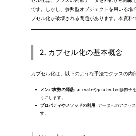
セル化は、クラスの内部データを外部から隠蔽
2.
です。しかし、参照型オブジェクトを用いる場
カ
プセル化が破壊される問題があります。本資料
プ
セ
ル
化
2. カプセル化の基本概念
の
基
本
カプセル化は、以下のような手法でクラスの内
概
念
メンバ変数の隠蔽
:
や
修飾子
private
protected
2.
うにします。
1.
プロパティやメソッドの利用
: データへのアク
サ
す。
ン
プ
ル