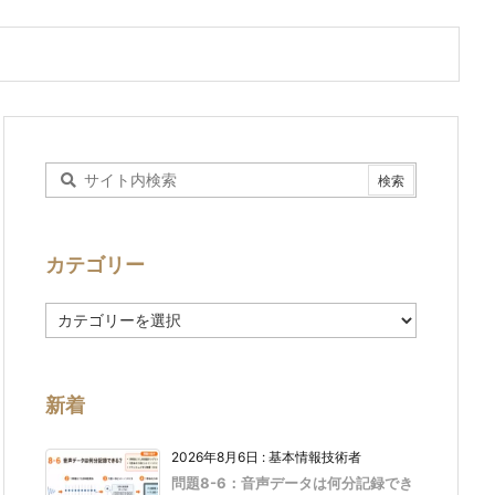
カテゴリー
カ
テ
ゴ
リ
ー
新着
2026年8月6日
:
基本情報技術者
問題8-6：音声データは何分記録でき