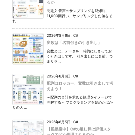
るか
問題文 音声のサンプリングを1秒間に
11,000回行い、サンプリングした値をそ
れ ...
2026年8月6日
:
C#
変数は「名前付きの引き出し」
変数とは、データを一時的にしまってお
く引き出しです。 引き出しには名前、つ
まりラ ...
2026年8月6日
:
C#
配列はロッカー、変数は引き出しで考
えよう！
～配列の合計を求める処理をイメージで
理解する～ プログラミングを始めたばか
りの人 ...
2026年8月5日
:
C#
【難易度中】C#の足し算は評価スタ
ックでどう処理されるのか