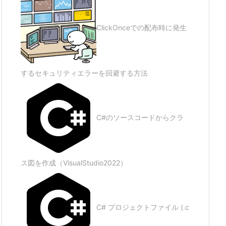
ClickOnceでの配布時に発生
するセキュリティエラーを回避する方法
C#のソースコードからクラ
ス図を作成（VisualStudio2022）
C# プロジェクトファイル (.c