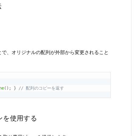
法
とで、オリジナルの配列が外部から変更されること
ne
(
)
;
}
// 配列のコピーを返す
ョンを使用する