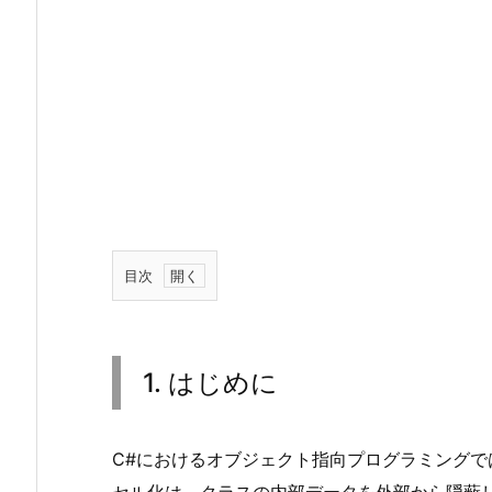
目次
1.
1.
は
1. はじめに
じ
め
に
C#におけるオブジェクト指向プログラミング
2.