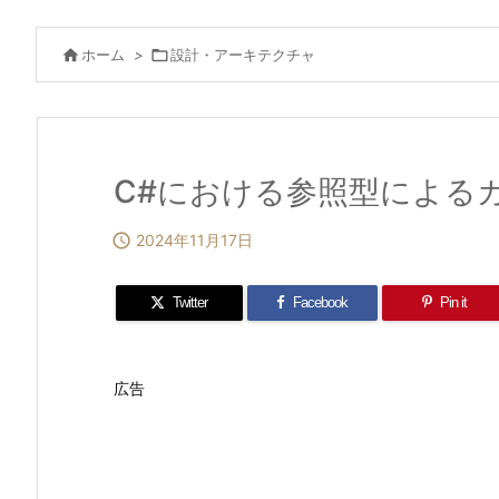

ホーム
>

設計・アーキテクチャ
C#における参照型による

2024年11月17日
Twitter
Facebook
Pin it
広告