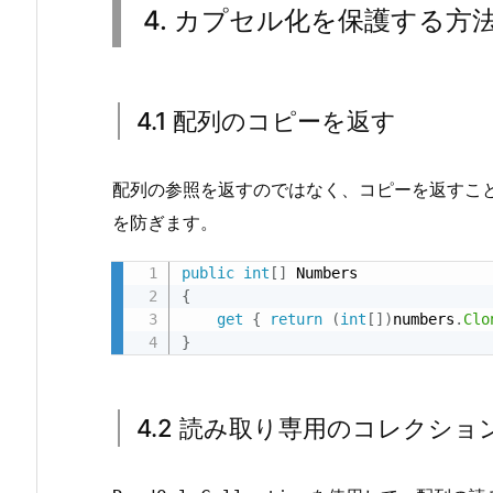
を
4. カプセル化を保護する方
保
護
す
4.1 配列のコピーを返す
る
方
法
配列の参照を返すのではなく、コピーを返すこ
4.
を防ぎます。
1.
4.
public
int
[
]
{
1
get
{
return
(
int
[
]
)
numbers
.
Clo
配
}
列
の
コ
4.2 読み取り専用のコレクシ
ピ
ー