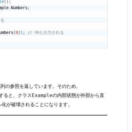
le
(
)
;
mple
.
Numbers
;
える
umbers
[
0
]
)
;
// 99と出力される
配列の参照を返しています。そのため、
すると、クラス
の内部状態が外部から直
Example
ル化が破壊されることになります。