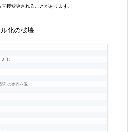
ら直接変更されることがあります。
セル化の破壊
3
}
;
 配列の参照を返す