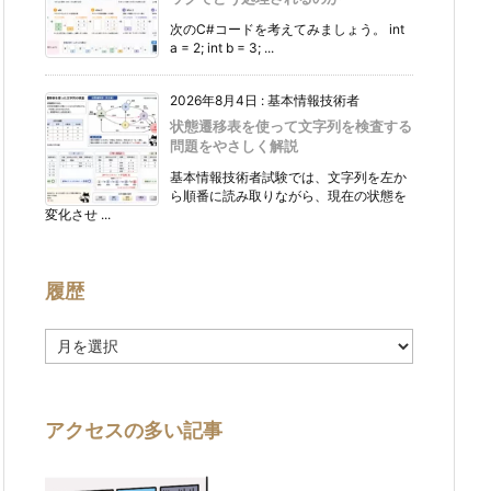
次のC#コードを考えてみましょう。 int
a = 2; int b = 3; ...
2026年8月4日
:
基本情報技術者
状態遷移表を使って文字列を検査する
問題をやさしく解説
基本情報技術者試験では、文字列を左か
ら順番に読み取りながら、現在の状態を
変化させ ...
履歴
履
歴
アクセスの多い記事