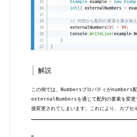
Example
 example 
=
new
Examp
セ
int
[
]
 externalNumbers 
=
 exa
ル
化
// 外部から配列の要素を書き換
の
        externalNumbers
[
0
]
=
99
;
        Console
.
WriteLine
(
example
.
N
破
}
壊
}
3.
2.
解
解説
説
4.
この例では、
プロパティが
Numbers
numbers
4.
を通じて配列の要素を変更
externalNumbers
カ
接変更されてしまいます。これにより、カプセ
プ
セ
ル
化