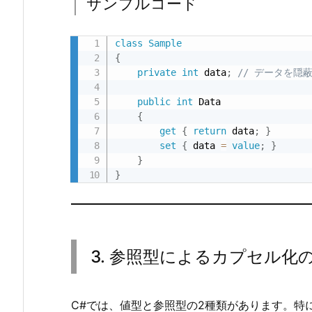
サンプルコード
コ
ー
class
Sample
ド
{
3.
private
int
 data
;
// データを隠
3.
public
int
 Data

参
{
照
get
{
return
 data
;
}
型
set
{
 data 
=
value
;
}
に
}
よ
}
る
カ
プ
セ
3. 参照型によるカプセル化
ル
化
の
C#では、値型と参照型の2種類があります。特