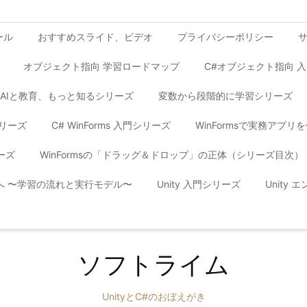
ール
おすすめスライド、ビデオ
プライバシーポリシー
オブジェクト指向 学習ロードマップ
C#オブジェクト指向 
AIと教育、もっと知るシリーズ
変数から段階的に学習シリーズ
シリーズ
C# WinForms 入門シリーズ
WinFormsで実務アプ
ーズ
WinFormsの「ドラッグ＆ドロップ」の正体（シリーズ目次）
yへ 〜学習の流れと実行モデル〜
Unity 入門シリーズ
Unity
ソフトライム
UnityとC#のおぼえがき