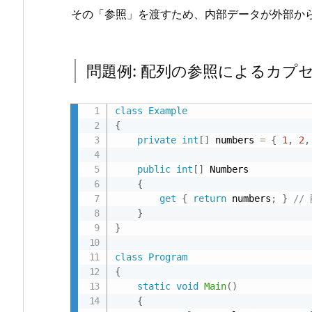
破
その「参照」を渡すため、内部データが外部か
壊
3.
1.
問題例: 配列の参照によるカプ
問
題
class
Example
例:
{
配
private
int
[
]
 numbers 
=
{
1
,
2
,
列
public
int
[
]
 Numbers

の
{
参
get
{
return
 numbers
;
}
//
照
}
に
}
よ
class
Program
る
{
カ
static
void
Main
(
)
プ
{