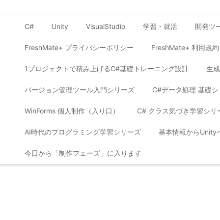
C#
Unity
VisualStudio
学習・就活
開発ツ
FreshMate+ プライバシーポリシー
FreshMate+ 利用規約
1プロジェクトで積み上げるC#基礎トレーニング設計
生成
バージョン管理ツール入門シリーズ
C#データ処理 基礎
WinForms 個人制作（入り口）
C# クラス気づき学習シリ
AI時代のプログラミング学習シリーズ
基本情報からUnit
今日から「制作フェーズ」に入ります