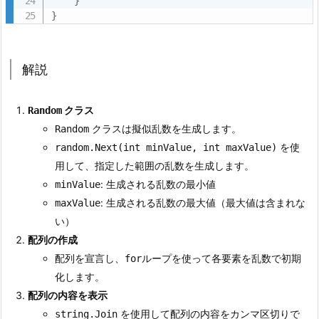
}
い
}
乱
数
の
解説
配
列
クラス
Random
を
クラスは擬似乱数を生成します。
Random
生
を使
random.Next(int minValue, int maxValue)
成
用して、指定した範囲の乱数を生成します。
す
: 生成される乱数の最小値
minValue
る
: 生成される乱数の最大値（最大値は含まれな
maxValue
3.
い）
1.
配列の作成
コ
配列を宣言し、
ループを使って各要素を乱数で初期
for
ー
化します。
ド
配列の内容を表示
例
を使用して配列の内容をカンマ区切りで
string.Join