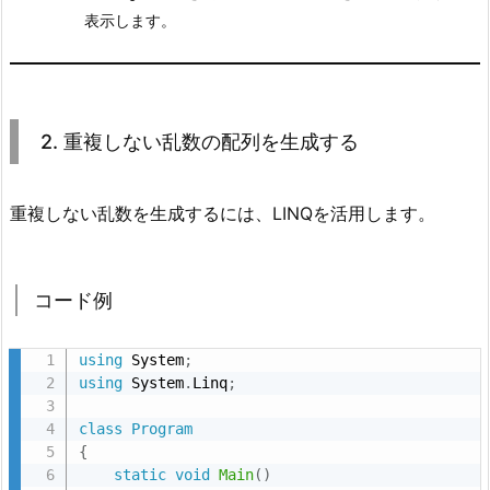
3.
表示します。
2.
解
説
4.
2. 重複しない乱数の配列を生成する
3.
応
用
重複しない乱数を生成するには、LINQを活用します。
例
4.
1.
コード例
乱
数
using
 System
;
の
using
 System
.
Linq
;
小
class
Program
数
{
点
static
void
Main
(
)