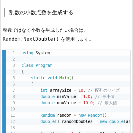
乱数の小数点数を生成する
整数ではなく小数を生成したい場合は、
を使用します。
Random.NextDouble()
using
 System
;
class
Program
{
static
void
Main
(
)
{
int
 arraySize 
=
10
;
// 配列のサイズ
double
 minValue 
=
1.0
;
// 最小値
double
 maxValue 
=
10.0
;
// 最大値
Random
 random 
=
new
Random
(
)
;
double
[
]
 randomDoubles 
=
new
double
[
ar