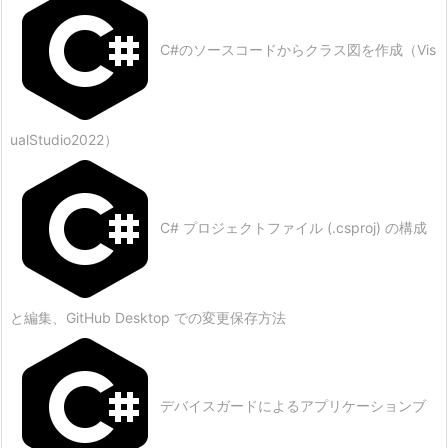
C#のソースコードからクラス図を作成（Vis
ualStudio2022）
C# プロジェクトファイル (.csproj) の構成
と編集、GitHub Desktop での変更保存方法
デバイスガードによるアプリケーションブ