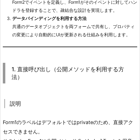
Form2でイベントを定義し、Form1がそのイベントに対してハン
更
ドラを登録することで、疎結合な設計を実現します。
新
データバインディングを利用する方法
を
共通のデータオブジェクトを両フォームで共有し、プロパティ
例
の変更により自動的にUIが更新される仕組みを利用します。
と
し
て
～
1. 直接呼び出し（公開メソッドを利用する方
1.
法）
1.
概
要
説明
2.
1.
Form1のラベルはデフォルトではprivateのため、直接アク
直
接
セスできません。
呼