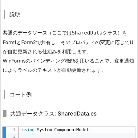
LabelTextChanged
説明
これはイベントの名前です。名前から分かるように、
「ラベルのテキストが変更された」ことを通知するため
共通のデータソース（ここでは
クラス）を
SharedData
のイベントであることを示しています。
Form1とForm2で共有し、そのプロパティの変更に応じてUI
利用例:
LabelTextChanged +=
が自動更新される仕組みを利用します。
UpdateLabel;
WinFormsのバインディング機能を用いることで、変更通知
UpdateLabel
によりラベルのテキストが自動更新されます。
コード例
共通データクラス: SharedData.cs
イベントの定義:
using
 System
.
ComponentModel
;