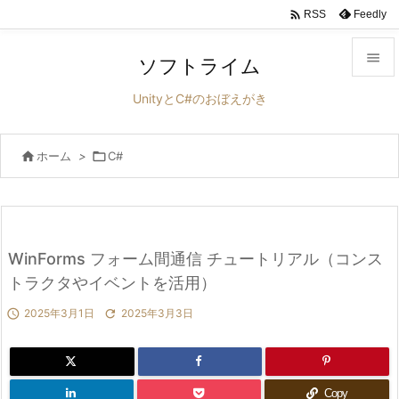

Feedly
RSS

ソフトライム

UnityとC#のおぼえがき
メニュ


ホーム
>

C#
サイド

前へ

次へ
WinForms フォーム間通信 チュートリアル（コンス

トラクタやイベントを活用）
検索

2025年3月1日

2025年3月3日
Copy