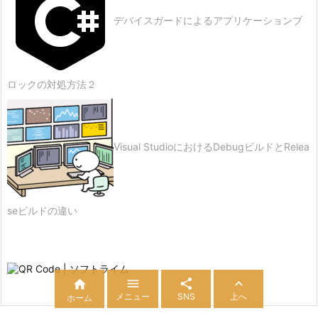
デバイスガードによるアプリケーションブ
ロックの対処方法２
Visual StudioにおけるDebugビルドとRelea
seビルドの違い




メニュー
SNS
上へ
ホーム