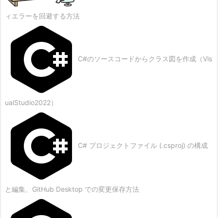
ィエラーを回避する方法
C#のソースコードからクラス図を作成（Vis
ualStudio2022）
C# プロジェクトファイル (.csproj) の構成
と編集、GitHub Desktop での変更保存方法