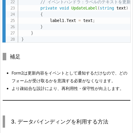
// イベントハンドラ：ラベルのテキストを更新
Action<string>
private
void
UpdateLabel
(
string
 text
)
{
使用例:
void UpdateLabel(string newText)
            label1
.
Text 
=
 text
;
newText
}
}
}
置き換えの可能性:
はあくまで便利な汎用デリゲートで
Action<string>
補足
すが、同じ機能を持つ独自のデリゲートを定義すること
も可能です。たとえば、次のようにカスタムデリゲート
を定義して使用する方法もあります。
Form2は更新内容をイベントとして通知するだけなので、どの
このようにすることで、コードの可読性を高めたり、イ
フォームが受け取るかを意識する必要がなくなります。
ベントに対する意味づけを明確にすることができます。
より疎結合な設計により、再利用性・保守性が向上します。
// 独自のデリゲート型を定義
public
delegate
void
LabelTextChangedHandler
(
s
3. データバインディングを利用する方法
// イベント定義で独自のデリゲートを使用
public
event
LabelTextChangedHandler
 LabelText