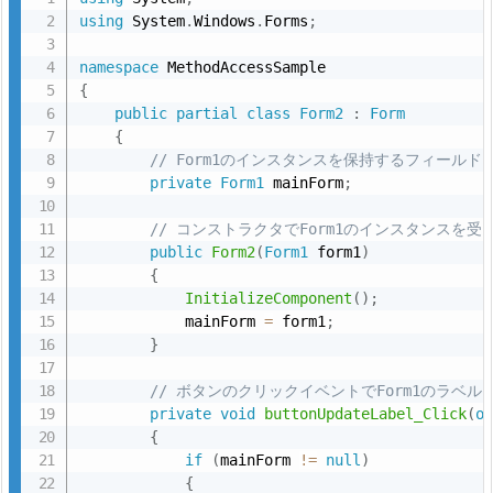
using
 System
.
Windows
.
Forms
;
リ
ゲ
namespace
ー
{
ト
public
partial
class
Form2
:
Form
{
を
// Form1のインスタンスを保持するフィールド
利
private
Form1
 mainForm
;
用
す
// コンストラクタでForm1のインスタンスを受
る
public
Form2
(
Form1
 form1
)
{
方
InitializeComponent
(
)
;
法
            mainForm 
=
 form1
;
3.
}
1.
// ボタンのクリックイベントでForm1のラベル
説
private
void
buttonUpdateLabel_Click
(
o
明
{
3.
if
(
mainForm 
!=
null
)
{
2.