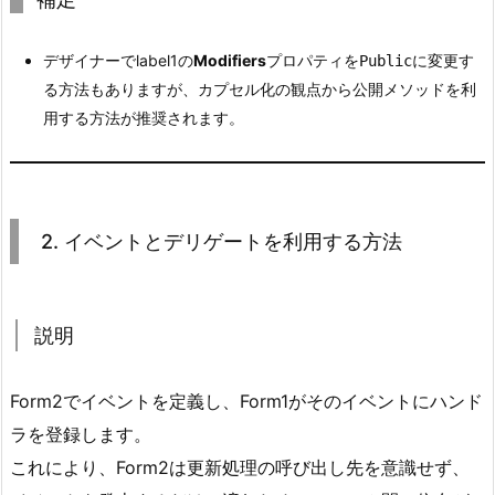
ト
の
デザイナーでlabel1の
Modifiers
プロパティを
に変更す
Public
流
る方法もありますが、カプセル化の観点から公開メソッドを利
れ
用する方法が推奨されます。
3.
5.
ま
と
2. イベントとデリゲートを利用する方法
め
4.
3.
説明
デ
ー
Form2でイベントを定義し、Form1がそのイベントにハンド
タ
ラを登録します。
バ
これにより、Form2は更新処理の呼び出し先を意識せず、
イ