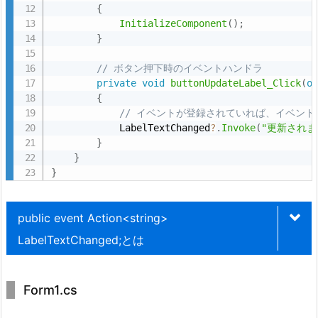
2.
{
コ
InitializeComponent
(
)
;
ー
}
ド
// ボタン押下時のイベントハンドラ
例
private
void
buttonUpdateLabel_Click
(
o
4.
{
// イベントが登録されていれば、イベント
3.
            LabelTextChanged
?
.
Invoke
(
"更新され
コ
}
ー
}
ド
}
の
各
public event Action<string>
部
LabelTextChanged;とは
分
の
説
Form1.cs
明