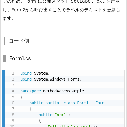
そのため、Form1に公開メソッド
を用意
SetLabelText
び
し、Form2から呼び出すことでラベルのテキストを更新し
出
ます。
し
（公
開
コード例
メ
ソ
ッ
Form1.cs
ド
を
using
 System
;
using
 System
.
Windows
.
Forms
;
利
用
namespace
す
{
る
public
partial
class
Form1
:
Form
{
方
public
Form1
(
)
法）
{
2.
InitializeComponent
(
)
;