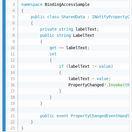
イベントハンドラーの登録:
namespace
{
public
class
SharedData
:
INotifyPropertyC
LabelTextChanged +=
{
UpdateLabel;
private
string
 labelText
;
UpdateLabel
public
string
 LabelText

イベントの発火:
{
get
=
>
 labelText
;
set
{
if
(
labelText 
!=
value
)
{
                    labelText 
=
value
;
                    PropertyChanged
?
.
Invoke
(
th
}
}
目的:
}
public
event
PropertyChangedEventHandl
}
}