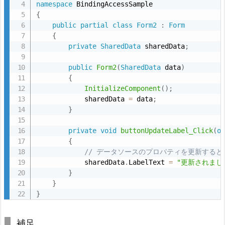
namespace
{
public
partial
class
Form2
:
Form
{
private
SharedData
 sharedData
;
label1.DataBindings.Add(“Text", …):
public
Form2
(
SharedData
 data
)
{
Text
InitializeComponent
(
)
;
            sharedData 
=
 data
;
}
private
void
buttonUpdateLabel_Click
(
o
sharedData:
{
// データソースのプロパティを更新すると、F
            sharedData
.
LabelText 
=
"更新されまし
}
“LabelText":
}
}
補足