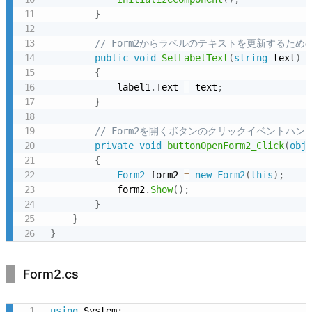
1.
}
説
// Form2からラベルのテキストを更新するた
明
public
void
SetLabelText
(
string
 text
)
2.
{
2.
            label1
.
Text 
=
 text
;
}
コ
ー
// Form2を開くボタンのクリックイベントハン
ド
private
void
buttonOpenForm2_Click
(
obj
例
{
Form2
 form2 
=
new
Form2
(
this
)
;
3.
            form2
.
Show
(
)
;
2.
}
イ
}
}
ベ
ン
ト
Form2.cs
と
デ
using
 System
;