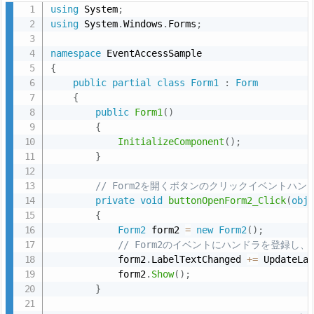
4.
using
 System
;
// Form1のラベルを更新するためのイベントを定義
4.
using
 System
.
Windows
.
Forms
;
public
event
 Action
<
string
>
 LabelTextChanged
;
全
namespace
体
{
の
public
partial
class
Form1
:
Form
ま
{
と
public
Form1
(
)
public
{
め
InitializeComponent
(
)
;
5.
}
ま
// Form2を開くボタンのクリックイベントハン
と
private
void
buttonOpenForm2_Click
(
obj
め
event
{
Form2
 form2 
=
new
Form2
(
)
;
// Form2のイベントにハンドラを登録し
            form2
.
LabelTextChanged 
+
=
 UpdateLa
            form2
.
Show
(
)
;
}
Action