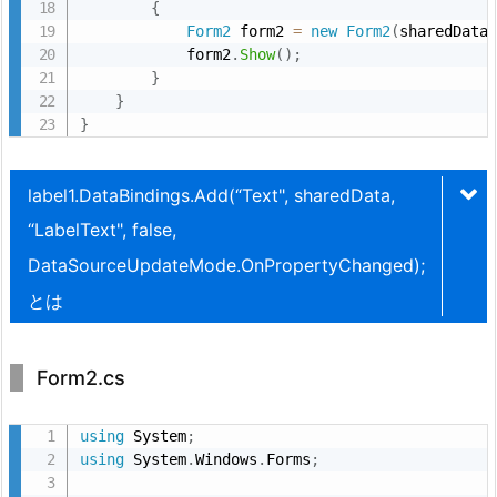
{
Form2
 form2 
=
new
Form2
(
sharedData
            form2
.
Show
(
)
;
}
}
}
label1.DataBindings.Add(“Text", sharedData,
“LabelText", false,
DataSourceUpdateMode.OnPropertyChanged);
とは
Form2.cs
using
 System
;
using
 System
.
Windows
.
Forms
;