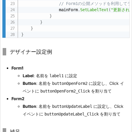
// Form1の公開メソッドを利用し
コ
                mainForm
.
SetLabelText
(
"更新され
ー
}
ド
}
}
例
}
3.
3.
デザイナー設定例
各
部
Form1
分
Label
: 名前を
に設定
label1
の
Button
: 名前を
に設定し、Click イ
buttonOpenForm2
解
ベントに
を割り当て
buttonOpenForm2_Click
説
Form2
3.
Button
: 名前を
に設定し、Click
buttonUpdateLabel
4.
イベントに
を割り当て
buttonUpdateLabel_Click
イ
ベ
ン
補足