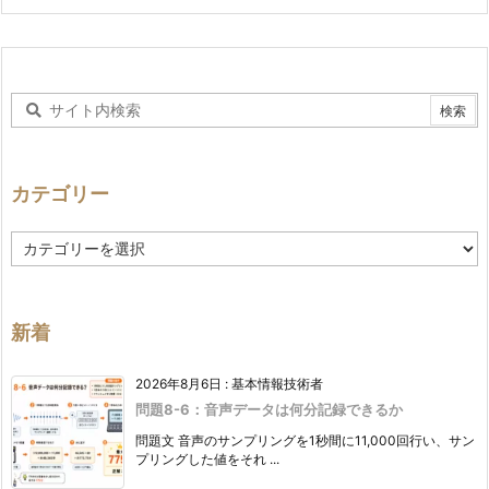
カテゴリー
カ
テ
ゴ
リ
ー
新着
2026年8月6日
:
基本情報技術者
問題8-6：音声データは何分記録できるか
問題文 音声のサンプリングを1秒間に11,000回行い、サン
プリングした値をそれ ...