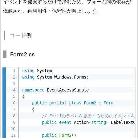
ン
イベントを発火するだけで済むため、フォーム間の依存が
デ
低減され、再利用性・保守性が向上します。
ィ
ン
グ
コード例
を
利
Form2.cs
用
す
using
 System
;
る
using
 System
.
Windows
.
Forms
;
方
法
namespace
{
4.
public
partial
class
Form2
:
Form
1.
{
説
// Form1のラベルを更新するためのイベントを
明
public
event
 Action
<
string
>
 LabelTextC
4.
public
Form2
(
)