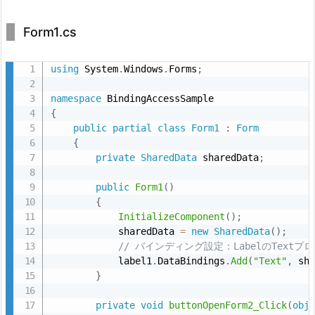
仕組み:
Form1.cs
using
 System
.
Windows
.
Forms
;
Actionの代替:
Action<string>
namespace
{
LabelTextChangedHandler
public
partial
class
Form1
:
Form
{
private
SharedData
 sharedData
;
public
Form1
(
)
{
InitializeComponent
(
)
;
            sharedData 
=
new
SharedData
(
)
;
// バインディング設定：LabelのTextプロパ
            label1
.
DataBindings
.
Add
(
"Text"
,
 sh
}
private
void
buttonOpenForm2_Click
(
obj