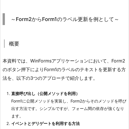
～
F
～Form2からForm1のラベル更新を例として～
o
r
m
概要
2
か
ら
本資料では、WinFormsアプリケーションにおいて、Form2
F
のボタン押下によりForm1のラベルのテキストを更新する方
o
法を、以下の3つのアプローチで紹介します。
r
m
直接呼び出し（公開メソッドを利用）
1
Form1に公開メソッドを実装し、Form2からそのメソッドを呼び
の
出す方法です。シンプルですが、フォーム間の依存が強くなり
ラ
ます。
ベ
イベントとデリゲートを利用する方法
ル