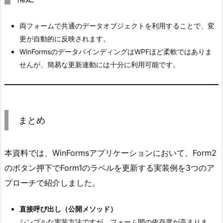
false:
両フォームで共通のデータオブジェクトを利用することで、変
更が自動的に反映されます。
WinFormsのデータバインディングはWPFほど柔軟ではありま
DataSourceUpdateMode.OnPropertyChanged:
せんが、簡易な更新連動には十分に利用可能です。
まとめ
本資料では、WinFormsアプリケーションにおいて、Form2
のボタン押下でForm1のラベルを更新する実装例を3つのア
プローチで紹介しました。
直接呼び出し（公開メソッド）
シンプルな実装方法ですが、フォーム間の依存度が高まりま