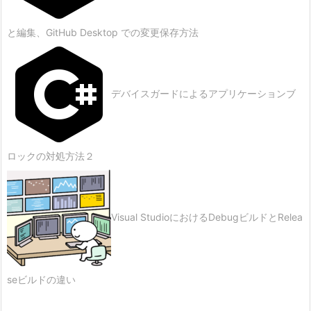
と編集、GitHub Desktop での変更保存方法
デバイスガードによるアプリケーションブ
ロックの対処方法２
Visual StudioにおけるDebugビルドとRelea
seビルドの違い