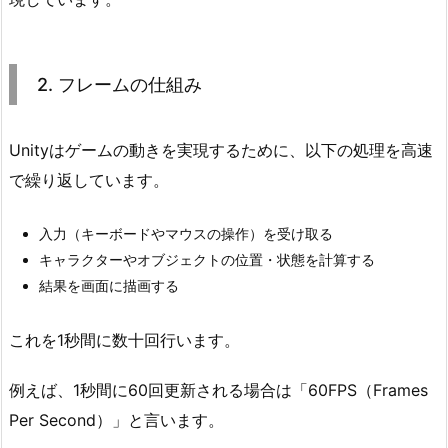
レ
ー
ム
2. フレームの仕組み
の
仕
組
Unityはゲームの動きを実現するために、以下の処理を高速
み
で繰り返しています。
3.
3.
入力（キーボードやマウスの操作）を受け取る
U
キャラクターやオブジェクトの位置・状態を計算する
n
結果を画面に描画する
i
t
これを1秒間に数十回行います。
y
の
例えば、1秒間に60回更新される場合は「60FPS（Frames
「U
Per Second）」と言います。
p