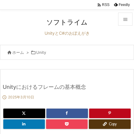

Feedly
RSS

ソフトライム

UnityとC#のおぼえがき
メニュ


ホーム
>

Unity
サイド

前へ

次へ
Unityにおけるフレームの基本概念


2025年3月10日
検索
Copy