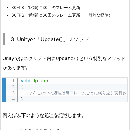
d
30FPS：1秒間に30回のフレーム更新
a
60FPS：1秒間に60回のフレーム更新（一般的な標準）
t
e
()」
3. Unityの「Update()」メソッド
メ
ソ
ッ
Unityではスクリプト内に
という特別なメソッド
Update()
ド
があります。
4.
4.
void
Update
(
)
{
フ
// この中の処理は毎フレームごとに繰り返し実行さ
レ
}
ー
ム
例えば以下のような処理を記述します。
レ
ー