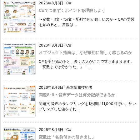
2026年8月8日
:
C#
C#でつまずくポイントを理解しよう
〜変数・if文・for文・配列で何が難しいのか〜 C#の学習
を始めると、 変数は ...
2026年8月8日
:
C#
オブジェクト指向は、なぜ最初に難しく感じるのか
C#を学び始めると、多くの人がここで立ち止まります。
「変数までは分かった。」「 ...
2026年8月6日
:
基本情報技術者
問題8-6：音声データは何分記録できるか
問題文 音声のサンプリングを1秒間に11,000回行い、サン
プリングした値をそれ ...
2026年8月6日
:
C#
変数は「名前付きの引き出し」