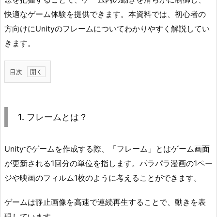
快適なゲーム体験を提供できます。本資料では、初心者の
方向けにUnityのフレームについてわかりやすく解説してい
きます。
目次
1.
1.
フ
1. フレームとは？
レ
ー
ム
Unityでゲームを作成する際、「フレーム」とはゲーム画面
と
が更新される1回分の単位を指します。パラパラ漫画の1ペー
は？
ジや映画のフィルム1枚のように考えることができます。
2.
2.
ゲームは静止画像を高速で連続再生することで、動きを表
フ
現しています。