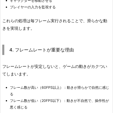
キャラクターを移動させる
ト
プレイヤーの入力を監視する
が
重
これらの処理は毎フレーム実行されることで、滑らかな動
要
きを実現します。
な
理
由
4. フレームレートが重要な理由
5.
5.
フ
フレームレートが安定しないと、ゲームの動きがカクつい
レ
てしまいます。
ー
ム
フレーム数が高い（60FPS以上）：動きが滑らかで自然に感じ
を
る
意
フレーム数が低い（20FPS以下）：動きが不自然で、操作性が
識
悪く感じる
し