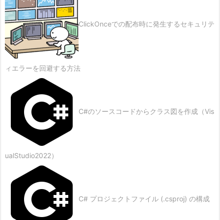
ClickOnceでの配布時に発生するセキュリテ
ィエラーを回避する方法
C#のソースコードからクラス図を作成（Vis
ualStudio2022）
C# プロジェクトファイル (.csproj) の構成