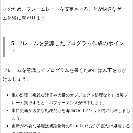
た
そのため、フレームレートを安定させることが快適なゲー
プ
ム体験に繋がります。
ロ
グ
ラ
ム
5. フレームを意識したプログラム作成のポイン
作
ト
成
の
フレームを意識してプログラムを書くためには以下を心が
ポ
けましょう。
イ
ン
重い処理（複雑な計算や大量のオブジェクト処理など）は毎フ
ト
レーム実行すると、パフォーマンスが低下します。
6.
常に更新が必要な処理だけを
メソッド内に記述しまし
Update()
ま
ょう。
と
更新が不要な処理は初期化時の
などで1度だけ処理する
Start()
め