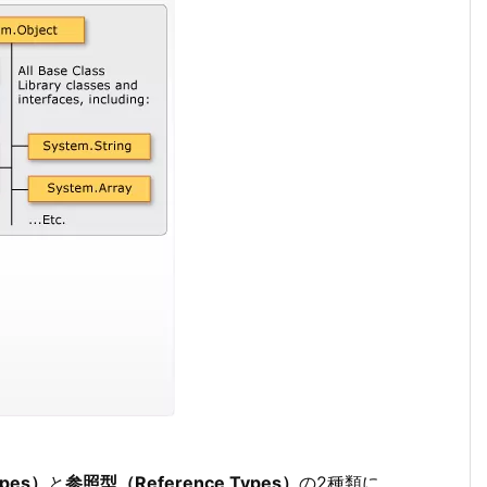
ypes）
と
参照型（Reference Types）
の2種類に