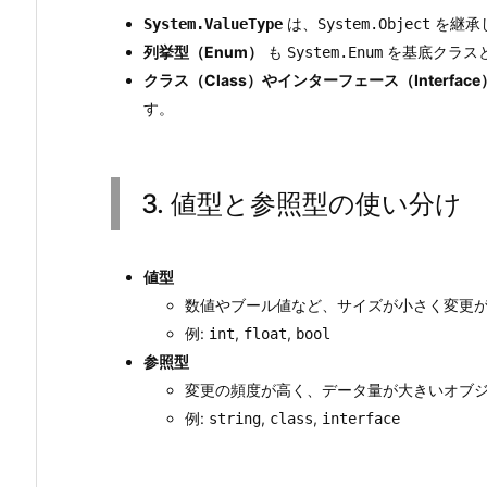
は、
を継承
System.ValueType
System.Object
列挙型（Enum）
も
を基底クラス
System.Enum
クラス（Class）やインターフェース（Interface
す。
3. 値型と参照型の使い分け
値型
数値やブール値など、サイズが小さく変更
例:
,
,
int
float
bool
参照型
変更の頻度が高く、データ量が大きいオブ
例:
,
,
string
class
interface