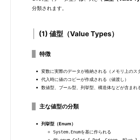
1.
分類されます。
2.
(2)
参
(1) 値型（Value Types）
照
型
（R
特徴
e
f
変数に実際のデータが格納される（メモリ上のス
e
代入時に値のコピーが作成される（値渡し）
r
数値型、ブール型、列挙型、構造体などが含まれ
e
n
主な値型の分類
c
e
列挙型（Enum）
T
を基に作られる
System.Enum
y
例:
enum Color { Red, Green, Blue }