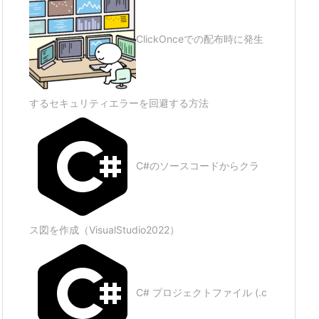
ClickOnceでの配布時に発生
するセキュリティエラーを回避する方法
C#のソースコードからクラ
ス図を作成（VisualStudio2022）
C# プロジェクトファイル (.c