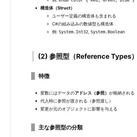
p
構造体（Struct）
e
ユーザー定義の構造体も含まれる
s）
C#の組み込みの数値型も構造体
2.
例:
,
System.Int32
System.Boolean
2.
型
の
(2) 参照型（Reference Types
継
承
関
特徴
係
3.
変数にはデータの
アドレス（参照）
が格納される
3.
代入時に参照が渡される（参照渡し）
値
変更が元のオブジェクトに影響を与える
型
と
主な参照型の分類
参