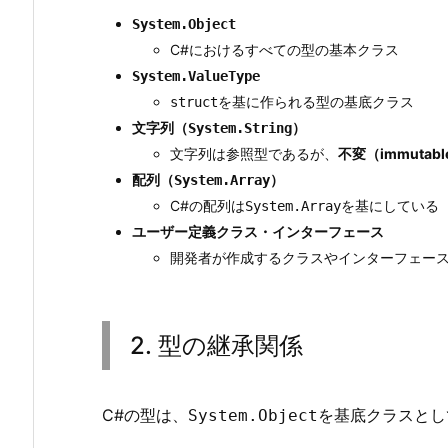
照
System.Object
型
C#におけるすべての型の基本クラス
の
System.ValueType
使
を基に作られる型の基底クラス
struct
い
文字列（
）
System.String
分
文字列は参照型であるが、
不変（immutabl
け
配列（
）
System.Array
4.
C#の配列は
を基にしている
System.Array
4.
ユーザー定義クラス・インターフェース
ま
開発者が作成するクラスやインターフェー
と
め
2. 型の継承関係
C#の型は、
を基底クラスとし
System.Object