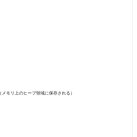
）
（メモリ上のヒープ領域に保存される）