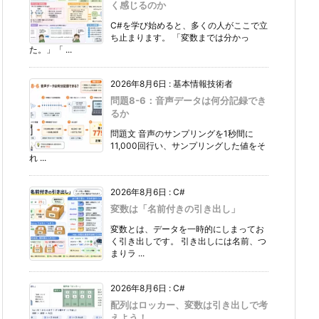
く感じるのか
C#を学び始めると、多くの人がここで立
ち止まります。 「変数までは分かっ
た。」「 ...
2026年8月6日
:
基本情報技術者
問題8-6：音声データは何分記録でき
るか
問題文 音声のサンプリングを1秒間に
11,000回行い、サンプリングした値をそ
れ ...
2026年8月6日
:
C#
変数は「名前付きの引き出し」
変数とは、データを一時的にしまってお
く引き出しです。 引き出しには名前、つ
まりラ ...
2026年8月6日
:
C#
配列はロッカー、変数は引き出しで考
えよう！