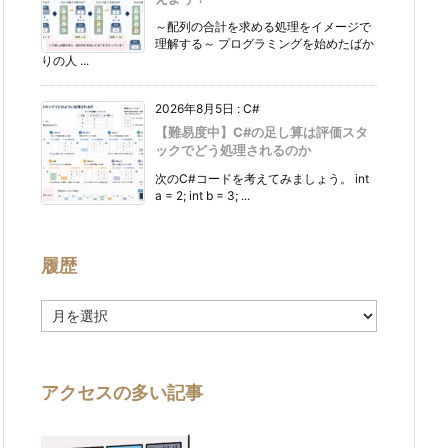
～配列の合計を求める処理をイメージで
理解する～ プログラミングを始めたばか
りの人 ...
2026年8月5日
:
C#
【難易度中】C#の足し算は評価スタ
ックでどう処理されるのか
次のC#コードを考えてみましょう。 int
a = 2; int b = 3; ...
履歴
履
歴
アクセスの多い記事