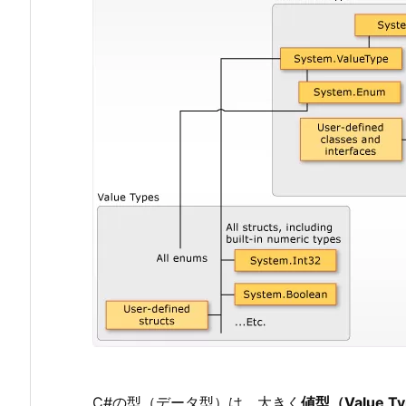
分
類
1.
1.
(1)
値
型
（V
a
l
u
e
T
y
p
e
s）
C#の型（データ型）は、大きく
値型（Value T