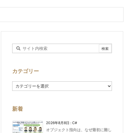
カテゴリー
カ
テ
ゴ
リ
ー
新着
2026年8月8日
:
C#
オブジェクト指向は、なぜ最初に難し