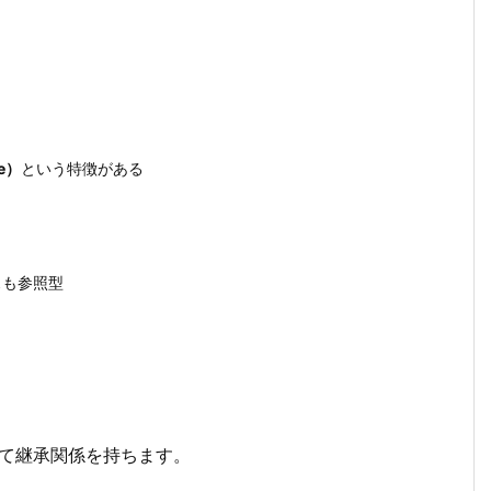
e）
という特徴がある
スも参照型
て継承関係を持ちます。