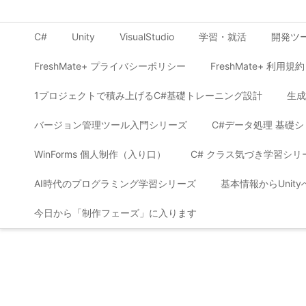
C#
Unity
VisualStudio
学習・就活
開発ツ
FreshMate+ プライバシーポリシー
FreshMate+ 利用規約
1プロジェクトで積み上げるC#基礎トレーニング設計
生成
バージョン管理ツール入門シリーズ
C#データ処理 基礎
WinForms 個人制作（入り口）
C# クラス気づき学習シリ
AI時代のプログラミング学習シリーズ
基本情報からUnit
今日から「制作フェーズ」に入ります