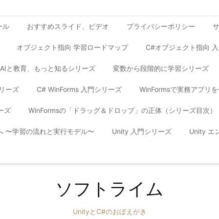
ール
おすすめスライド、ビデオ
プライバシーポリシー
オブジェクト指向 学習ロードマップ
C#オブジェクト指向 
AIと教育、もっと知るシリーズ
変数から段階的に学習シリーズ
シリーズ
C# WinForms 入門シリーズ
WinFormsで実務アプ
ーズ
WinFormsの「ドラッグ＆ドロップ」の正体（シリーズ目次）
yへ 〜学習の流れと実行モデル〜
Unity 入門シリーズ
Unity
ソフトライム
UnityとC#のおぼえがき