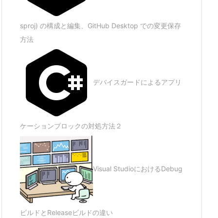
sproj) の構成と編集、GitHub Desktop での変更保存
方法
デバイスガードによるアプリ
ケーションブロックの対処方法２
Visual StudioにおけるDebug
ビルドとReleaseビルドの違い