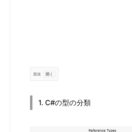
目次
1.
1.
C
1. C#の型の分類
#
の
型
の