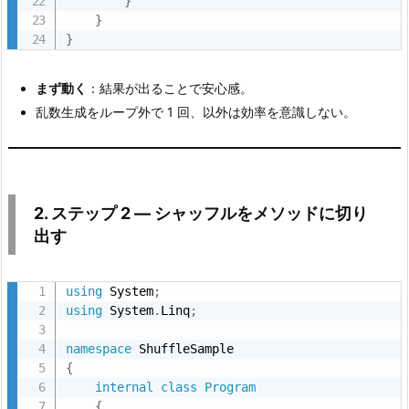
}
す
}
}
3.
1.
まず動く
：結果が出ることで安心感。
i
乱数生成をループ外で 1 回、以外は効率を意識しない。
n
t
[]
r
e
2. ステップ 2 ― シャッフルをメソッドに切り
s
出す
u
l
using
 System
;
t
using
 System
.
Linq
;
=
s
namespace
{
o
internal
class
Program
u
{