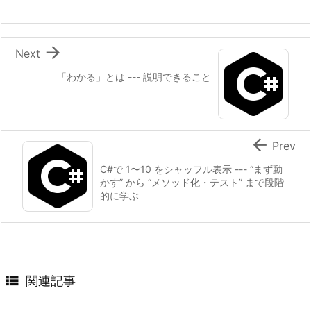

Next
「わかる」とは --- 説明できること

Prev
C#で 1〜10 をシャッフル表示 --- “まず動
かす” から “メソッド化・テスト” まで段階
的に学ぶ

関連記事