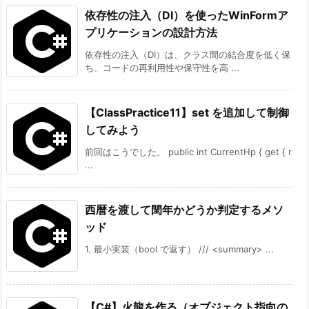
依存性の注入（DI）を使ったWinFormア
プリケーションの設計方法
依存性の注入（DI）は、クラス間の結合度を低く保
ち、コードの再利用性や保守性を高 ...
【ClassPractice11】set を追加して制御
してみよう
前回はこうでした。 public int CurrentHp { get { r
...
西暦を渡して閏年かどうか判定するメソ
ッド
1. 最小実装（bool で返す） /// <summary> ...
【C#】火龍を作る（オブジェクト指向の