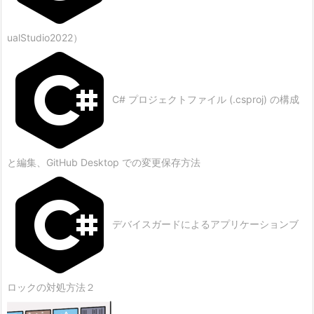
ualStudio2022）
C# プロジェクトファイル (.csproj) の構成
と編集、GitHub Desktop での変更保存方法
デバイスガードによるアプリケーションブ
ロックの対処方法２