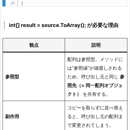
}
3.
ス
テ
int[] result = source.ToArray(); が必要な理由
ッ
プ
3
観点
説明
―
F
配列は参照型。メソッドに
i
は“参照値”が値渡しされる
s
参照型
ため、呼び出し元と同じ
参
h
照先（= 同一配列オブジェ
e
クト）
を共有する。
r
-
コピーを取らずに並べ替え
Y
副作用
ると、呼び出し元の配列ま
a
t
で変更されてしまう。