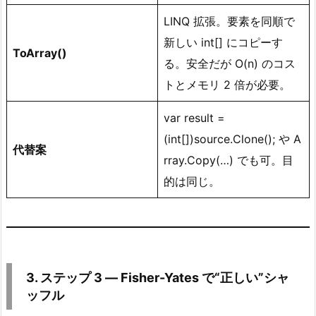
e
LINQ 拡張。要素を同順で
s
で“正
新しい int[] にコピーす
ToArray()
し
る。安全だが O(n) のコス
い”シ
トとメモリ 2 倍が必要。
ャ
ッ
var result =
フ
(int[])source.Clone(); や A
代替案
ル
rray.Copy(…) でも可。目
5.
的は同じ。
4.
ス
テ
ッ
プ
3. ステップ 3 ― Fisher-Yates で“正しい”シャ
4
ッフル
―