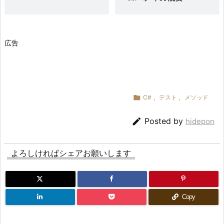
を
回
す
広告

C#
,
テスト
,
メソッド

Posted by
hidepon
よろしければシェアお願いします
Copy