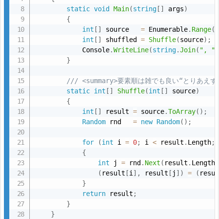
r
static
void
Main
(
string
[
]
 args
)
c
{
int
[
]
 source   
=
 Enumerable
.
Range
(
e.
int
[
]
 shuffled 
=
Shuffle
(
source
)
;
T
            Console
.
WriteLine
(
string
.
Join
(
", "
o
}
A
/// <summary>要素順は雑でも良い“とりあえず”
r
static
int
[
]
Shuffle
(
int
[
]
 source
)
r
{
a
int
[
]
 result 
=
 source
.
ToArray
(
)
;
y
Random
 rnd   
=
new
Random
(
)
;
(); が
for
(
int
 i 
=
0
;
 i 
<
 result
.
Length
;
必
{
要
int
 j 
=
 rnd
.
Next
(
result
.
Length
な
(
result
[
i
]
,
 result
[
j
]
)
=
(
resu
}
理
return
 result
;
由
}
4.
}