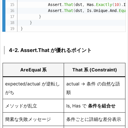
            Assert
.
That
(
dst
,
 Has
.
Exactly
(
10
)
.
I
4
            Assert
.
That
(
dst
,
 Is
.
Unique
.
And
.
Equ
-
}
2. A
}
}
s
s
e
4-2. Assert.That が優れるポイント
r
t.
T
AreEqual 系
That 系 (Constraint)
h
a
expected/actual が逆転し
actual → 条件 の自然な語
t が
がち
順
優
れ
メソッドが乱立
Is, Has で
条件を組合せ
る
ポ
簡素な失敗メッセージ
条件ごとに詳細な差分表示
イ