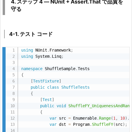
4. ステップ 4 ― NUnit + Assert.That で品質を
質
守る
を
守
る
4-1. テスト コード
5.
1.
using
 NUnit
.
Framework
;
4
using
 System
.
Linq
;
-
namespace
 ShuffleSample
.
1.
{
テ
[
TestFixture
]
ス
public
class
ShuffleTests
ト
{
[
Test
]
コ
public
void
ShuffleFY_UniquenessAndRan
ー
{
ド
var
 src 
=
 Enumerable
.
Range
(
1
,
10
)
.
5.
var
 dst 
=
 Program
.
ShuffleFY
(
src
)
;
2.