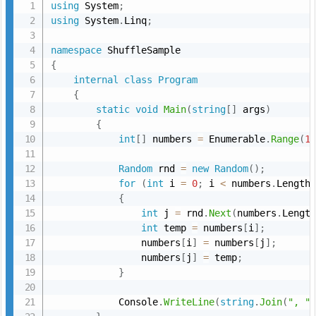
using
 System
;
プ
using
 System
.
Linq
;
2
namespace
―
{
シ
internal
class
Program
ャ
{
ッ
static
void
Main
(
string
[
]
 args
)
{
フ
int
[
]
 numbers 
=
 Enumerable
.
Range
(
1
ル
を
Random
 rnd 
=
new
Random
(
)
;
メ
for
(
int
 i 
=
0
;
 i 
<
 numbers
.
Length
{
ソ
int
 j 
=
 rnd
.
Next
(
numbers
.
Lengt
ッ
int
 temp 
=
 numbers
[
i
]
;
ド
                numbers
[
i
]
=
 numbers
[
j
]
;
に
                numbers
[
j
]
=
 temp
;
}
切
り
            Console
.
WriteLine
(
string
.
Join
(
", "
出