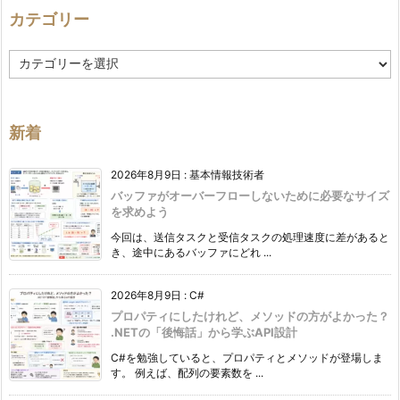
カテゴリー
カ
テ
ゴ
リ
ー
新着
2026年8月9日
:
基本情報技術者
バッファがオーバーフローしないために必要なサイズ
を求めよう
今回は、送信タスクと受信タスクの処理速度に差があると
き、途中にあるバッファにどれ ...
2026年8月9日
:
C#
プロパティにしたけれど、メソッドの方がよかった？
.NETの「後悔話」から学ぶAPI設計
C#を勉強していると、プロパティとメソッドが登場しま
す。 例えば、配列の要素数を ...