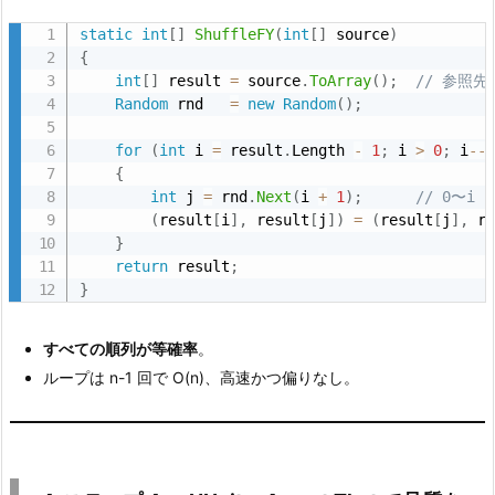
N
U
static
int
[
]
ShuffleFY
(
int
[
]
 source
)
{
n
int
[
]
 result 
=
 source
.
ToArray
(
)
;
// 参照
i
Random
 rnd   
=
new
Random
(
)
;
t
+
for
(
int
 i 
=
 result
.
Length 
-
1
;
 i 
>
0
;
 i
--
{
A
int
 j 
=
 rnd
.
Next
(
i 
+
1
)
;
// 0〜i
s
(
result
[
i
]
,
 result
[
j
]
)
=
(
result
[
j
]
,
 r
s
}
e
return
 result
;
}
r
t.
すべての順列が等確率
。
T
ループは n-1 回で O(n)、高速かつ偏りなし。
h
a
t
で
品