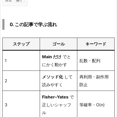
目次
1.
0.
こ
0. この記事で学ぶ流れ
の
記
事
ステップ
ゴール
キーワード
で
学
Main だけ
でと
1
乱数・配列
ぶ
にかく動かす
流
れ
メソッド化
して
再利用・副作用
2
2.
読みやすく
防止
1.
ス
Fisher–Yates
で
テ
3
正しいシャッフ
等確率・O(n)
ッ
ル
プ