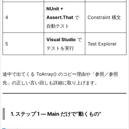
1
NUnit +
―
4
Assert.That
で
Constraint 構文
M
自動テスト
a
i
Visual Studio
で
5
Test Explorer
n
テストを実行
だ
け
で“動
途中で出てくる ToArray() のコピー理由や「参照／参照
く
も
先」の正しい言い回しも詳細に取り上げます。
の”
3.
2.
ス
1. ステップ 1 ― Main だけで“動くもの”
テ
ッ