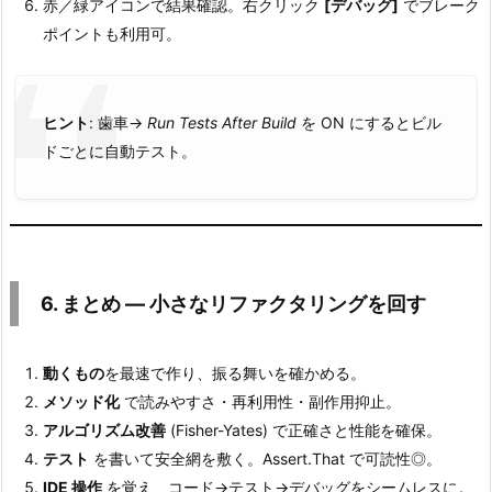
赤／緑アイコンで結果確認。右クリック
[デバッグ]
でブレーク
t
ポイントも利用可。
u
d
i
ヒント
: 歯車→
Run Tests After Build
を ON にするとビル
o
ドごとに自動テスト。
で
N
U
n
i
6. まとめ ― 小さなリファクタリングを回す
t
テ
ス
動くもの
を最速で作り、振る舞いを確かめる。
ト
メソッド化
で読みやすさ・再利用性・副作用抑止。
を
アルゴリズム改善
(Fisher-Yates) で正確さと性能を確保。
実
テスト
を書いて安全網を敷く。Assert.That で可読性◎。
行
IDE 操作
を覚え、コード→テスト→デバッグをシームレスに。