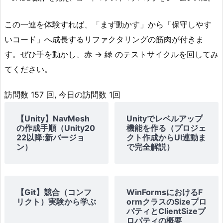
7.
6.
この一連を体験すれば、「まず動かす」から「保守しやす
ま
いコード」へ成長するリファクタリングの筋肉が付きま
と
す。ぜひ手を動かし、赤 → 緑 のテストサイクルを回してみ
め
てください。
―
小
訪問数 157 回, 今日の訪問数 1回
さ
な
【Unity】NavMesh
Unityでレベルアップ
リ
の作成手順（Unity20
機能を作る（プロジェ
22以降:新バージョ
クト作成からUI連動ま
フ
ン）
で完全解説）
ァ
ク
タ
リ
【Git】競合（コンフ
WinFormsにおけるF
リクト）実験から学ぶ
ormクラスのSizeプロ
ン
パティとClientSizeプ
グ
ロパティの概要