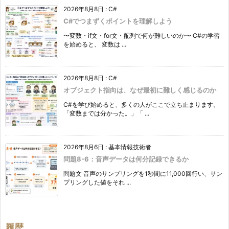
2026年8月8日
:
C#
C#でつまずくポイントを理解しよう
〜変数・if文・for文・配列で何が難しいのか〜 C#の学習
を始めると、 変数は ...
2026年8月8日
:
C#
オブジェクト指向は、なぜ最初に難しく感じるのか
C#を学び始めると、多くの人がここで立ち止まります。
「変数までは分かった。」「 ...
2026年8月6日
:
基本情報技術者
問題8-6：音声データは何分記録できるか
問題文 音声のサンプリングを1秒間に11,000回行い、サン
プリングした値をそれ ...
履歴