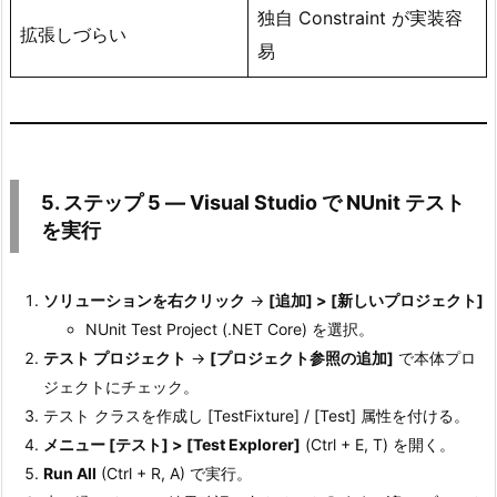
独自 Constraint が実装容
ン
拡張しづらい
易
ト
6.
5.
ス
テ
5. ステップ 5 ― Visual Studio で NUnit テスト
ッ
を実行
プ
5
―
ソリューションを右クリック
→
[追加] > [新しいプロジェクト]
V
NUnit Test Project (.NET Core) を選択。
i
テスト プロジェクト
→
[プロジェクト参照の追加]
で本体プロ
s
ジェクトにチェック。
u
テスト クラスを作成し [TestFixture] / [Test] 属性を付ける。
a
メニュー [テスト] > [Test Explorer]
(Ctrl + E, T) を開く。
l
Run All
(Ctrl + R, A) で実行。
S