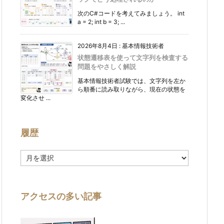
次のC#コードを考えてみましょう。 int
a = 2; int b = 3; ...
2026年8月4日
:
基本情報技術者
状態遷移表を使って文字列を検査する
問題をやさしく解説
基本情報技術者試験では、文字列を左か
ら順番に読み取りながら、現在の状態を
変化させ ...
履歴
履
歴
アクセスの多い記事