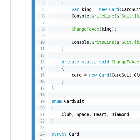
{
u
var
 king 
=
new
Card
(
CardSui
c
        Console
.
WriteLine
(
$
"Suit:{k
t
ChangeToAce
(
king
)
;
の
「渡
        Console
.
WriteLine
(
$
"Suit:{k
し
}
方
private
static
void
ChangeToAce
の
{
違
        card 
=
new
Card
(
CardSuit
.
Cl
い」
}
}
4.
enum
補
{
足：
    Club
,
 Spade
,
 Heart
,
}
元
の
struct
変