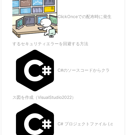
ClickOnceでの配布時に発生
するセキュリティエラーを回避する方法
C#のソースコードからクラ
ス図を作成（VisualStudio2022）
C# プロジェクトファイル (.c