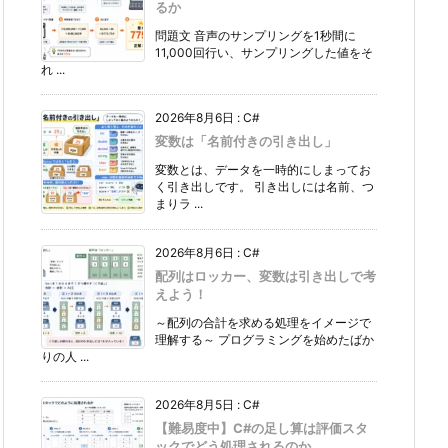
るか
問題文 音声のサンプリングを1秒間に
11,000回行い、サンプリングした値をそ
れ ...
2026年8月6日
:
C#
変数は「名前付きの引き出し」
変数とは、データを一時的にしまってお
く引き出しです。 引き出しには名前、つ
まりラ ...
2026年8月6日
:
C#
配列はロッカー、変数は引き出しで考
えよう！
～配列の合計を求める処理をイメージで
理解する～ プログラミングを始めたばか
りの人 ...
2026年8月5日
:
C#
【難易度中】C#の足し算は評価スタ
ックでどう処理されるのか