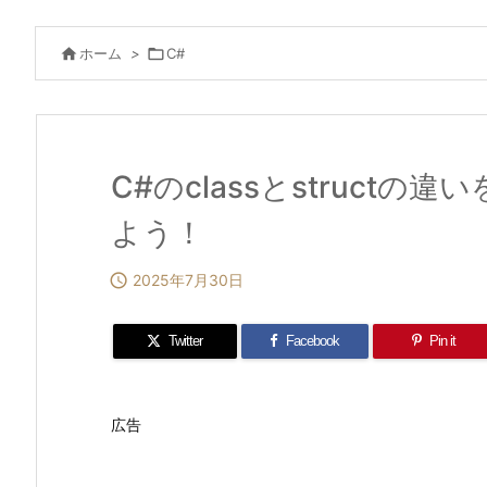

ホーム
>

C#
C#のclassとstruct
よう！

2025年7月30日
Twitter
Facebook
Pin it
広告