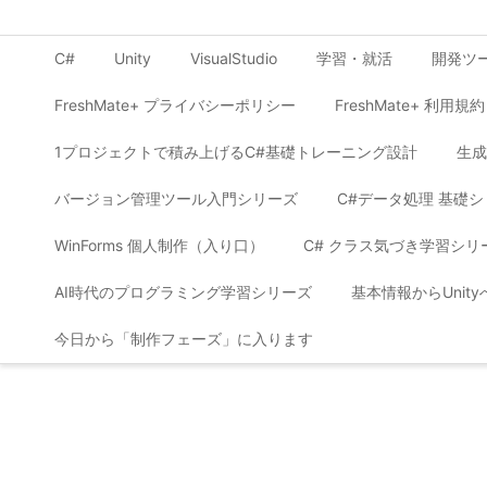
C#
Unity
VisualStudio
学習・就活
開発ツ
FreshMate+ プライバシーポリシー
FreshMate+ 利用規約
1プロジェクトで積み上げるC#基礎トレーニング設計
生成
バージョン管理ツール入門シリーズ
C#データ処理 基礎
WinForms 個人制作（入り口）
C# クラス気づき学習シリ
AI時代のプログラミング学習シリーズ
基本情報からUnit
今日から「制作フェーズ」に入ります