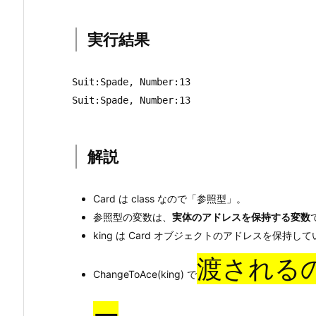
s
t
実行結果
r
u
Suit:Spade, Number:13

c
Suit:Spade, Number:13
t
（値
型）
解説
の
場
合
Card は class なので「参照型」。
参照型の変数は、
2.
実体のアドレスを保持する変数
king は Card オブジェクトのアドレスを保持し
1.
実
渡される
行
ChangeToAce(king) で
結
果