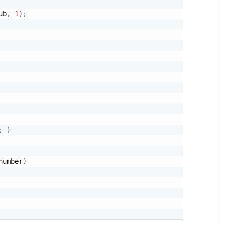
ub
,
1
)
;
;
}
number
)