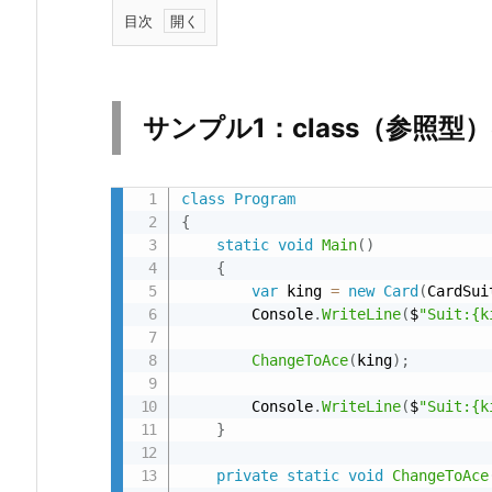
目次
1.
サ
ン
サンプル1：class（参照型
プ
ル
1：
class
Program
c
{
static
void
Main
(
)
l
{
a
var
 king 
=
new
Card
(
CardSui
s
        Console
.
WriteLine
(
$
"Suit:{k
s
ChangeToAce
(
king
)
;
（参
照
        Console
.
WriteLine
(
$
"Suit:{k
型）
}
の
private
static
void
ChangeToAce
場