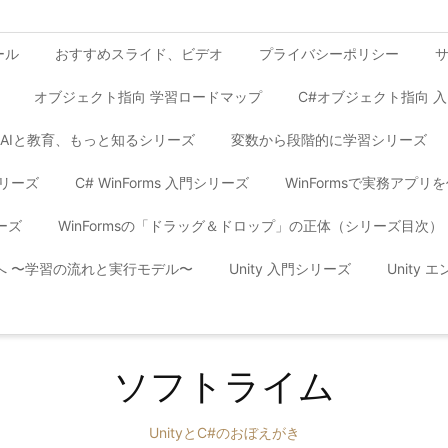
ール
おすすめスライド、ビデオ
プライバシーポリシー
オブジェクト指向 学習ロードマップ
C#オブジェクト指向 
AIと教育、もっと知るシリーズ
変数から段階的に学習シリーズ
シリーズ
C# WinForms 入門シリーズ
WinFormsで実務アプ
ーズ
WinFormsの「ドラッグ＆ドロップ」の正体（シリーズ目次）
yへ 〜学習の流れと実行モデル〜
Unity 入門シリーズ
Unity
ソフトライム
UnityとC#のおぼえがき