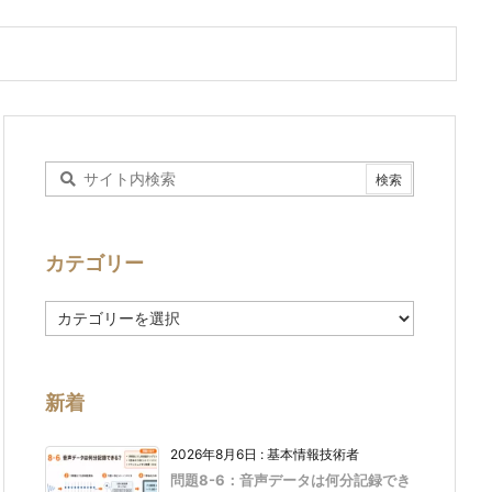
カテゴリー
カ
テ
ゴ
リ
ー
新着
2026年8月6日
:
基本情報技術者
問題8-6：音声データは何分記録でき