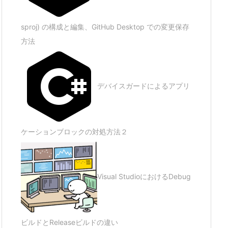
sproj) の構成と編集、GitHub Desktop での変更保存
方法
デバイスガードによるアプリ
ケーションブロックの対処方法２
Visual StudioにおけるDebug
ビルドとReleaseビルドの違い