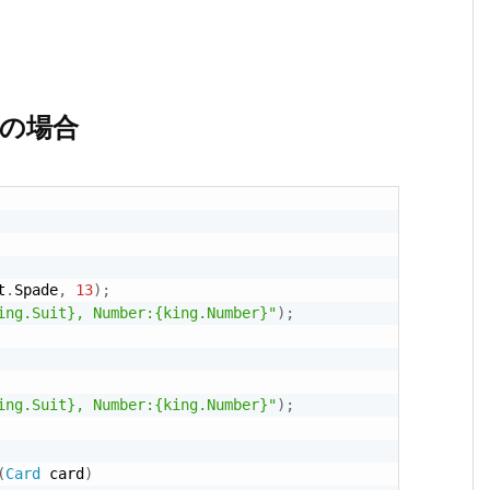
）の場合
t
.
Spade
,
13
)
;
ing.Suit}, Number:{king.Number}"
)
;
ing.Suit}, Number:{king.Number}"
)
;
(
Card
 card
)