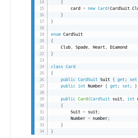
{
合
        card 
=
new
Card
(
CardSuit
.
Cl
1.
}
1.
}
実
enum
行
{
結
    Club
,
 Spade
,
 Heart
,
果
}
1.
class
Card
2.
{
解
public
CardSuit
 Suit 
{
get
;
set
説
public
int
 Number 
{
get
;
set
;
}
2.
public
Card
(
CardSuit
 suit
,
int
 
サ
{
ン
        Suit 
=
 suit
;
        Number 
=
 number
;
プ
}
ル
}
2：