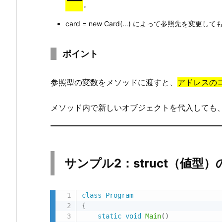
ー
。
2.
2.
card = new Card(…) によって参照先を変更
解
説
ポイント
3.
ま
参照型の変数をメソッドに渡すと、
アドレスの
と
め：
メソッド内で新しいオブジェクトを代入しても
c
l
a
s
サンプル2：struct（値型
s
と
s
class
Program
{
t
static
void
Main
(
)
r