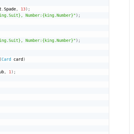
t
.
Spade
,
13
)
;
ing.Suit}, Number:{king.Number}"
)
;
ing.Suit}, Number:{king.Number}"
)
;
(
Card
 card
)
ub
,
1
)
;