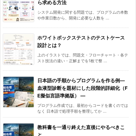
ら求める方法
対
システム開発に関する問題では、プログラムの本数
策
や作業日数から、開発に必要な人数を ...
と
し
て
ホワイトボックステストのテストケース
の
設計とは？
注
上のイラストでは、問題文・フローチャート・各テ
意
スト技法の違い・正解までを1枚で整 ...
点
1
日本語の手順からプログラムを作る例―
1.
血液型診断を題材にした段階的詳細化（F
1.
E擬似言語準拠版） ―
①
プログラム作成では、最初からコードを書くのでは
ハ
なく 日本語で処理手順を整理してか ...
ッ
シ
教科書を一通り終えた直後にやるべきこ
ュ
と