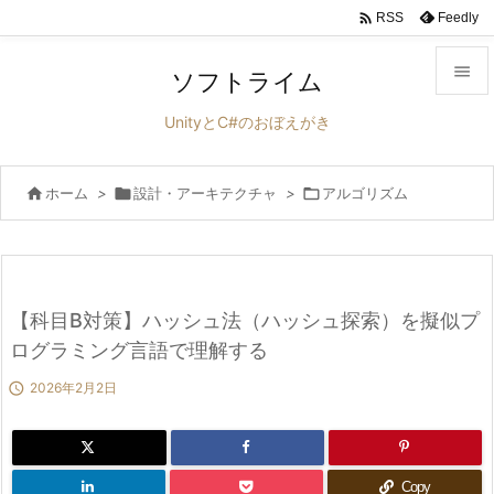

Feedly
RSS

ソフトライム

UnityとC#のおぼえがき
メニュ


ホーム
>

設計・アーキテクチャ
>

アルゴリズム
サイド

前へ

次へ
【科目B対策】ハッシュ法（ハッシュ探索）を擬似プ

ログラミング言語で理解する
検索

2026年2月2日
Copy