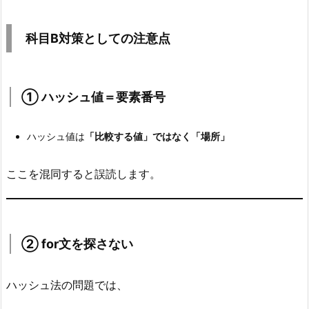
プ
ロ
科目B対策としての注意点
ー
格納場所（要素番号）
ビ
1回のアクセス＋1回の比較
ン
衝突
① ハッシュ値＝要素番号
グ）
7.
ハッシュ値は
「比較する値」ではなく「場所」
6.
ど
2) 参考：衝突を解決する全コード（線形探索＝
ここを混同すると誤読します。
っ
線形プロービング）
ち
を
「科
② for文を探さない
目
B
の
ハッシュ法の問題では、
全
EMPTY ← 
-
1