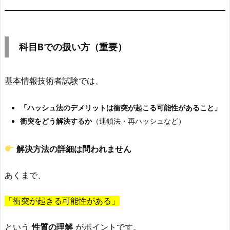
// ハッシュ表の初期化
な
procedure 
InitTable
(
T
)
for
 i ← 
0
 to 
9
し
    T
[
i
]
 ← 
EMPTY
（最
科目Bでの扱い方（重要）
  endfor

小
endprocedure

構
// 格納（衝突解決なし）
基本情報技術者試験では、
成
function 
Insert
(
T
,
 x
)
の
  h ← 
Hash
(
x
)
全
「ハッシュ法のデメリットは衝突が起こる可能性があること」
if
 T
[
h
]
=
EMPTY
 then

コ
衝突をどう解決するか
（連鎖法・再ハッシュなど）
    T
[
h
]
 ← x

ー
return
true
else
ド）
解決方法の詳細は問われません
// 衝突（コリジョン）
7.
return
false
あくまで、
5.
  endif

endfunction

2)
「衝突が起きる可能性がある」
参
// 探索
考：
function 
Search
(
T
,
 key
)
という
性質の理解
がポイントです。
衝