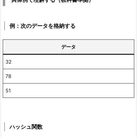
1.
例：
次
の
例：次のデータを格納する
デ
ー
データ
タ
を
32
格
納
78
す
る
51
5.
2.
ハ
ッ
ハッシュ関数
シ
ュ