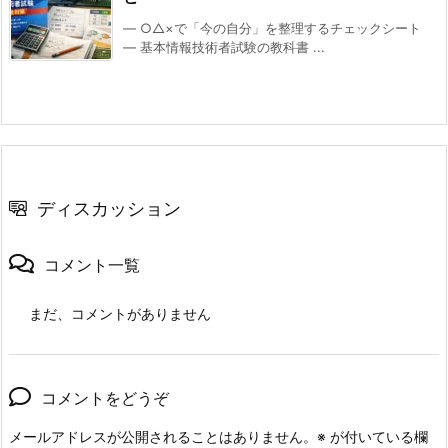
値
― ○△×で「今の自分」を整理するチェックシート
＝
― 基本情報技術者試験の教科書 ...
要
素
番
号
1
1.
ディスカッション
2.
②
コメント一覧
f
o
まだ、コメントがありません
r
文
を
コメントをどうぞ
探
さ
メールアドレスが公開されることはありません。
※
が付いている欄