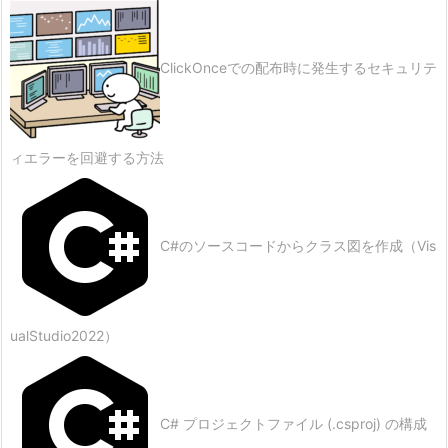
ClickOnceでの配布時に発生するセキュリテ
ィエラーを回避する方法
C#のソースコードからクラス図を作成（Vis
ualStudio2022）
C# プロジェクトファイル (.csproj) の構成