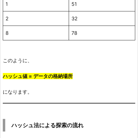
シ
1
51
ュ
表
2
32
（配
8
78
列）
の
イ
メ
このように、
ー
ジ
ハッシュ値 = データの格納場所
6.
ハ
になります。
ッ
シ
ュ
法
ハッシュ法による探索の流れ
に