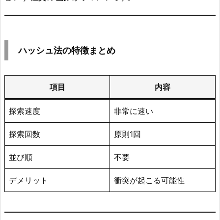
  h ← 
Hash
(
key
)
if
 T
[
h
]
=
 key then

突
return
true
を
else
解
return
false
ハッシュ法の特徴まとめ
決
  endif

endfunction

す
る
// メイン例（教科書データ）
項目
内容
全
procedure 
Main
(
)
コ
  declare T
[
0.
.9
]
探索速度
非常に速い
ー
InitTable
(
T
)
ド
探索回数
原則1回
（線
Insert
(
T
,
32
)
形
Insert
(
T
,
78
)
並び順
不要
探
Insert
(
T
,
51
)
索
デメリット
衝突が起こる可能性
  print 
Search
(
T
,
32
)
// true
＝
  print 
Search
(
T
,
49
)
// false（格納していな
線
endprocedure
形