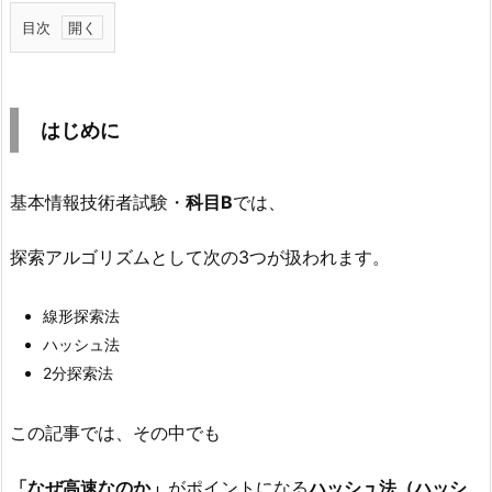
目次
1.
は
じ
はじめに
め
に
基本情報技術者試験・
科目B
では、
2.
ハ
探索アルゴリズムとして次の3つが扱われます。
ッ
シ
線形探索法
ュ
ハッシュ法
法
2分探索法
と
は？
この記事では、その中でも
2.
1.
「なぜ高速なのか」
がポイントになる
ハッシュ法（ハッシ
一