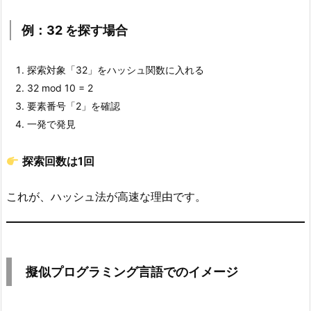
よ
る
例：32 を探す場合
探
索
探索対象「32」をハッシュ関数に入れる
の
32 mod 10 = 2
流
要素番号「2」を確認
れ
一発で発見
6.
1.
探索回数は1回
例：
3
これが、ハッシュ法が高速な理由です。
2
を
探
す
擬似プログラミング言語でのイメージ
場
合