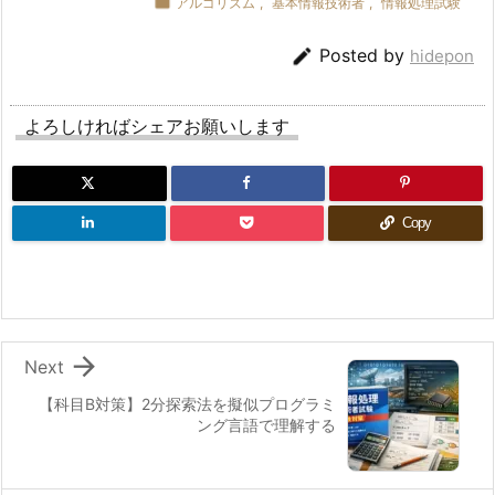

アルゴリズム
,
基本情報技術者
,
情報処理試験
  endfor

と
は？
return
false

Posted by
hidepon
endfunction

8.
2.
procedure 
Main
(
)
よろしければシェアお願いします
例
  declare T
[
0.
.9
]
9.
InitTable
(
T
)
科
Copy
目
Insert
(
T
,
32
)
// 2
B
Insert
(
T
,
42
)
// 2で衝突 → 3へ
で
Insert
(
T
,
78
)
// 8
Insert
(
T
,
51
)
// 1
の
扱
  print 
Search
(
T
,
42
)
// true

Next
い
  print 
Search
(
T
,
49
)
// false
方
endprocedure
【科目B対策】2分探索法を擬似プログラミ
ング言語で理解する
（重
要）
1