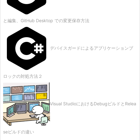
と編集、GitHub Desktop での変更保存方法
デバイスガードによるアプリケーションブ
ロックの対処方法２
Visual StudioにおけるDebugビルドとRelea
seビルドの違い