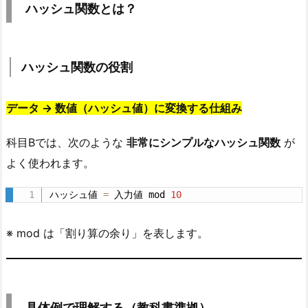
ハッシュ関数とは？
割
5.
具
ハッシュ関数の役割
体
例
データ → 数値（ハッシュ値）に変換する仕組み
で
理
科目Bでは、次のような
非常にシンプルなハッシュ関数
が
解
よく使われます。
す
る
ハッシュ値 
=
 入力値 mod 
10
（教
科
※ mod は「割り算の余り」を表します。
書
準
拠）
5.
具体例で理解する（教科書準拠）