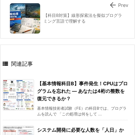

Prev
どっちを「科目Bの全コード」として覚えるべ
0.
き？
ハ
【科目B対策】線形探索法を擬似プログラ
ミング言語で理解する
ッ
シ
試験の本筋（速い理由・衝突が起きる）
1) 衝突
ュ
解決なし
法
2) 線形
の
プロービング
特

関連記事
徴
ま
【基本情報科目B】事件発生！CPUはプロ
と
グラムを忘れた ― あなたは4桁の整数を
め
復元できるか？
1
基本情報技術者試験（FE）の科目Bでは、プログラ
1.
ムを読んで 「この処理は何をして ...
科
目
システム開発に必要な人数を「人日」か
B