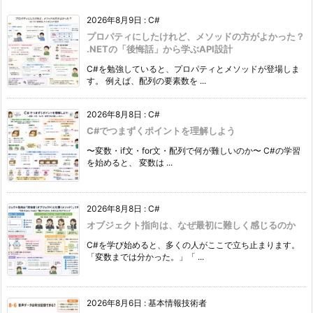
2026年8月9日
:
C#
プロパティにしたけれど、メソッドの方がよかった？
.NETの「後悔話」から学ぶAPI設計
C#を勉強していると、プロパティとメソッドが登場しま
す。 例えば、配列の要素数を ...
2026年8月8日
:
C#
C#でつまずくポイントを理解しよう
〜変数・if文・for文・配列で何が難しいのか〜 C#の学習
を始めると、 変数は ...
2026年8月8日
:
C#
オブジェクト指向は、なぜ最初に難しく感じるのか
C#を学び始めると、多くの人がここで立ち止まります。
「変数までは分かった。」「 ...
2026年8月6日
:
基本情報技術者