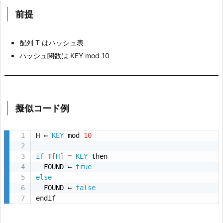
7.
前提
擬
似
プ
配列 T はハッシュ表
ロ
ハッシュ関数は KEY mod 10
グ
ラ
ミ
ン
擬似コード例
グ
言
H ← 
KEY
 mod 
10
語
if
 T
[
H
]
=
KEY
 then

で
  FOUND ← 
true
の
else
イ
  FOUND ← 
false
メ
endif
ー
ジ