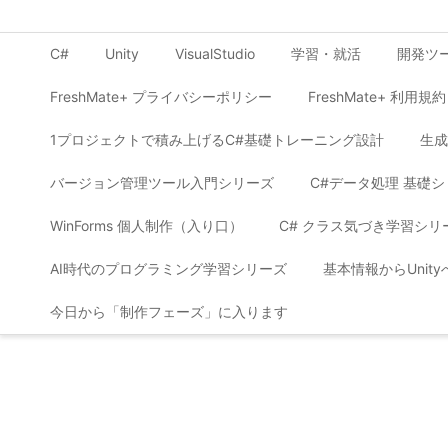
C#
Unity
VisualStudio
学習・就活
開発ツ
FreshMate+ プライバシーポリシー
FreshMate+ 利用規約
1プロジェクトで積み上げるC#基礎トレーニング設計
生成
バージョン管理ツール入門シリーズ
C#データ処理 基礎
WinForms 個人制作（入り口）
C# クラス気づき学習シリ
AI時代のプログラミング学習シリーズ
基本情報からUnit
今日から「制作フェーズ」に入ります