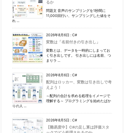
るか
問題文 音声のサンプリングを1秒間に
11,000回行い、サンプリングした値をそ
れ ...
2026年8月6日
:
C#
変数は「名前付きの引き出し」
変数とは、データを一時的にしまってお
く引き出しです。 引き出しには名前、つ
まりラ ...
2026年8月6日
:
C#
配列はロッカー、変数は引き出しで考
えよう！
～配列の合計を求める処理をイメージで
理解する～ プログラミングを始めたばか
りの人 ...
2026年8月5日
:
C#
【難易度中】C#の足し算は評価スタ
ックでどう処理されるのか