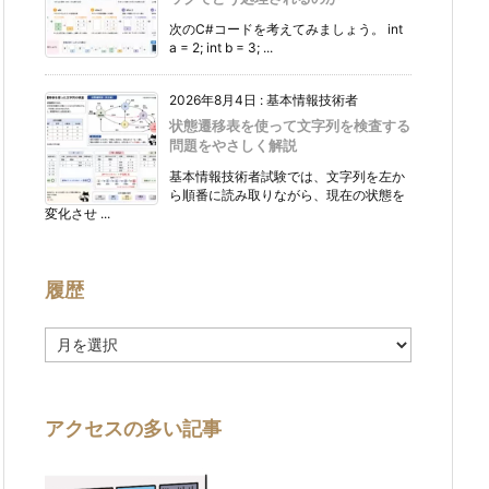
次のC#コードを考えてみましょう。 int
a = 2; int b = 3; ...
2026年8月4日
:
基本情報技術者
状態遷移表を使って文字列を検査する
問題をやさしく解説
基本情報技術者試験では、文字列を左か
ら順番に読み取りながら、現在の状態を
変化させ ...
履歴
履
歴
アクセスの多い記事