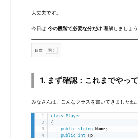
大丈夫です。
今日は
今の段階で必要な分だけ
理解しましょう
目次
1.
1.
ま
1. まず確認：これまでやっ
ず
確
認：
みなさんは、こんなクラスを書いてきましたね
こ
れ
class
Player
{
ま
public
string
 Name
;
で
public
int
 Hp
;