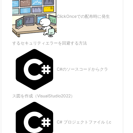
ClickOnceでの配布時に発生
するセキュリティエラーを回避する方法
C#のソースコードからクラ
ス図を作成（VisualStudio2022）
C# プロジェクトファイル (.c