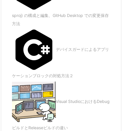
sproj) の構成と編集、GitHub Desktop での変更保存
方法
デバイスガードによるアプリ
ケーションブロックの対処方法２
Visual StudioにおけるDebug
ビルドとReleaseビルドの違い