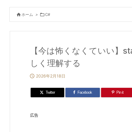

ホーム
>

C#
【今は怖くなくていい】st
しく理解する

2026年2月18日
Twitter
Facebook
Pin it
広告