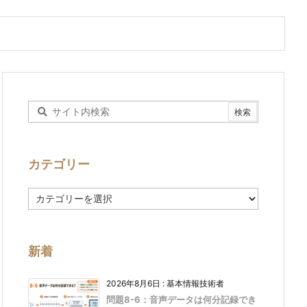
カテゴリー
カ
テ
ゴ
リ
ー
新着
2026年8月6日
:
基本情報技術者
問題8-6：音声データは何分記録でき