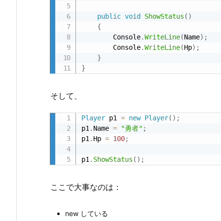
や
っ
public
void
ShowStatus
(
)
て
{
        Console
.
WriteLine
(
Name
)
;
き
        Console
.
WriteLine
(
Hp
)
;
た
}
形
}
2.
2.
そして、
s
t
Player
 p1 
=
new
Player
(
)
;
p1
.
Name 
=
"勇者"
;
a
p1
.
Hp 
=
100
;
t
i
p1
.
ShowStatus
(
)
;
c
と
ここで大事なのは：
は
何
new している
か？