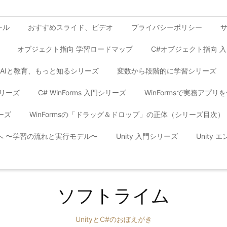
ール
おすすめスライド、ビデオ
プライバシーポリシー
オブジェクト指向 学習ロードマップ
C#オブジェクト指向 
AIと教育、もっと知るシリーズ
変数から段階的に学習シリーズ
シリーズ
C# WinForms 入門シリーズ
WinFormsで実務アプ
ーズ
WinFormsの「ドラッグ＆ドロップ」の正体（シリーズ目次）
yへ 〜学習の流れと実行モデル〜
Unity 入門シリーズ
Unity
ソフトライム
UnityとC#のおぼえがき