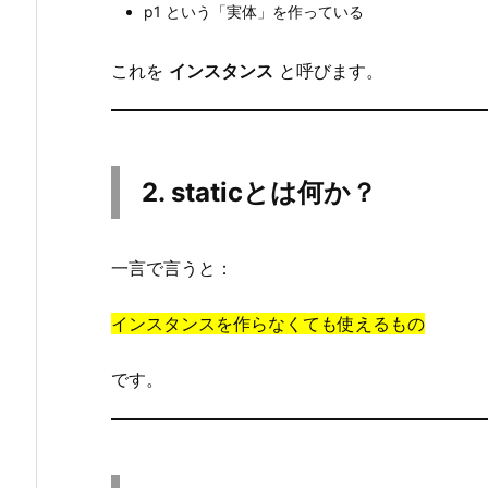
p1 という「実体」を作っている
3.
例
これを
インスタンス
と呼びます。
を
見
て
み
2. staticとは何か？
ま
し
ょ
一言で言うと：
う
4.
インスタンスを作らなくても使えるもの
3.
イ
です。
ン
ス
タ