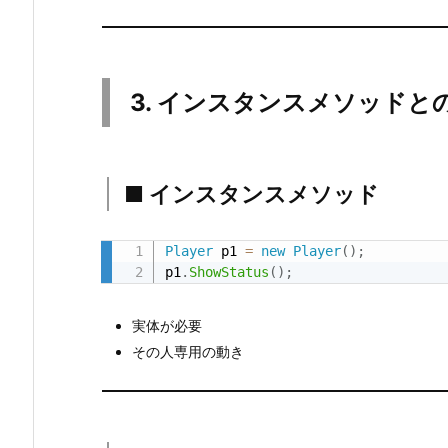
ス
メ
ソ
3. インスタンスメソッドと
ッ
ド
4.
2.
■ インスタンスメソッド
■
s
Player
 p1 
=
new
Player
(
)
;
t
p1
.
ShowStatus
(
)
;
a
t
実体が必要
i
その人専用の動き
c
メ
ソ
ッ