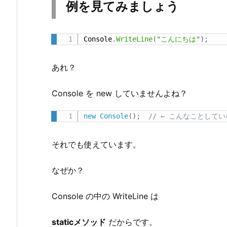
ン
例を見てみましょう
ス
メ
Console
.
WriteLine
(
"こんにちは"
)
;
ソ
ッ
あれ？
ド
と
Console を new していませんよね？
の
違
new
Console
(
)
;
// ← こんなことして
い
4.
それでも使えています。
1.
■
なぜか？
イ
ン
Console の中の WriteLine は
ス
タ
staticメソッド
だからです。
ン