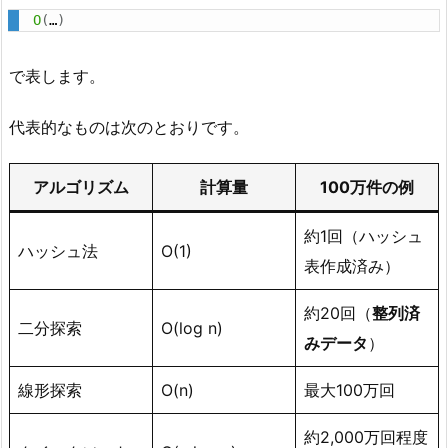
O
(
…
)
で表します。
代表的なものは次のとおりです。
アルゴリズム
計算量
100万件の例
約1回（ハッシュ
ハッシュ法
O(1)
表作成済み）
約20回（
整列済
二分探索
O(log n)
みデータ
）
線形探索
O(n)
最大100万回
約2,000万回程度