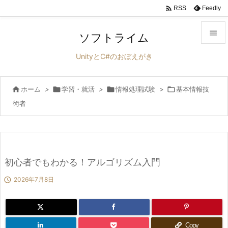

Feedly
RSS

ソフトライム

UnityとC#のおぼえがき
メニュ


ホーム
>

学習・就活
>

情報処理試験
>

基本情報技
サイド
術者

前へ

次へ

初心者でもわかる！アルゴリズム入門
検索

2026年7月8日
Copy