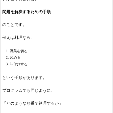
違
問題を解決するための手順
い
4.
のことです。
1.
①
例えば料理なら、
ク
イ
野菜を切る
ッ
炒める
ク
味付けする
ソ
ー
という手順があります。
ト
4.
プログラムでも同じように、
2.
②
「どのような順番で処理するか」
線
形