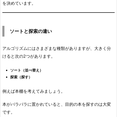
を決めています。
探
索
4.
3.
ソートと探索の違い
③
ハ
ッ
アルゴリズムにはさまざまな種類がありますが、大きく分
シ
けると次の2つがあります。
ュ
法
ソート（並べ替え）
4.
探索（探す）
4.
④
例えば本棚を考えてみましょう。
ハ
ッ
本がバラバラに置かれていると、目的の本を探すのは大変
シ
です。
ュ