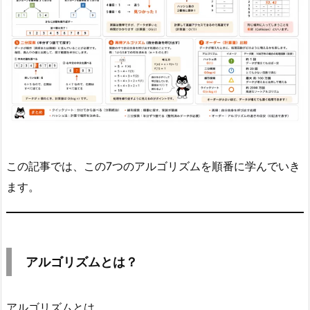
3.
ア
ル
ゴ
リ
ズ
ム
と
は？
この記事では、この7つのアルゴリズムを順番に学んでいき
4.
ます。
ソ
ー
ト
と
アルゴリズムとは？
探
索
アルゴリズムとは、
の