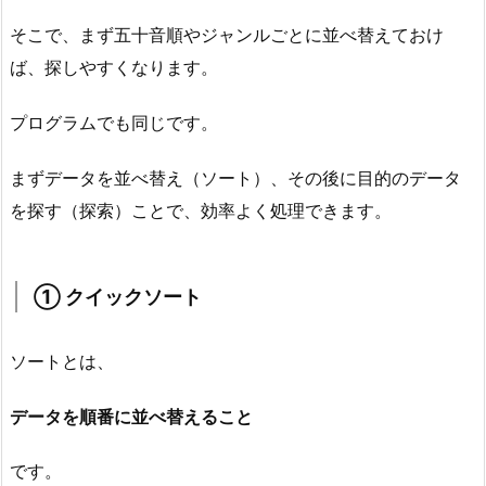
法
そこで、まず五十音順やジャンルごとに並べ替えておけ
の
ば、探しやすくなります。
弱
点
プログラムでも同じです。
（衝
突）
まずデータを並べ替え（ソート）、その後に目的のデータ
4.
を探す（探索）ことで、効率よく処理できます。
5.
⑤
二
① クイックソート
分
探
ソートとは、
索
4.
データを順番に並べ替えること
6.
⑥
です。
再