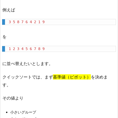
帰
例えば
ア
ル
3
5
8
7
6
4
2
1
9
ゴ
リ
を
ズ
ム
1
2
3
4
5
6
7
8
9
4.
7.
に並べ替えたいとします。
⑦
オ
クイックソートでは、まず
基準値（ピボット）
を決めま
ー
す。
ダ
ー
その値より
（計
算
小さいグループ
量）