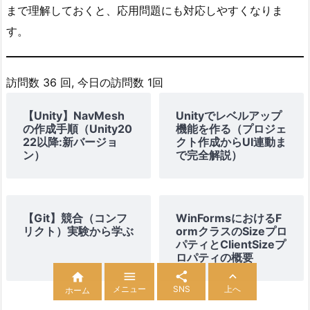
まで理解しておくと、応用問題にも対応しやすくなりま
す。
訪問数 36 回, 今日の訪問数 1回
【Unity】NavMesh
Unityでレベルアップ
の作成手順（Unity20
機能を作る（プロジェ
22以降:新バージョ
クト作成からUI連動ま
ン）
で完全解説）
【Git】競合（コンフ
WinFormsにおけるF
リクト）実験から学ぶ
ormクラスのSizeプロ
パティとClientSizeプ
ロパティの概要




メニュー
SNS
上へ
ホーム