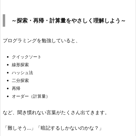
1.
～
探
～探索・再帰・計算量をやさしく理解しよう～
索・
再
帰・
プログラミングを勉強していると、
計
算
クイックソート
量
線形探索
を
ハッシュ法
や
二分探索
さ
再帰
し
オーダー（計算量）
く
理
など、聞き慣れない言葉がたくさん出てきます。
解
し
「難しそう…」「暗記するしかないのかな？」
よ