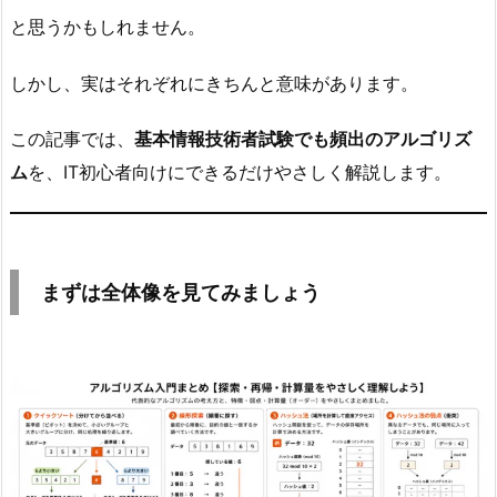
う
と思うかもしれません。
～
しかし、実はそれぞれにきちんと意味があります。
2.
ま
この記事では、
基本情報技術者試験でも頻出のアルゴリズ
ず
ム
を、IT初心者向けにできるだけやさしく解説します。
は
全
体
像
を
まずは全体像を見てみましょう
見
て
み
ま
し
ょ
う