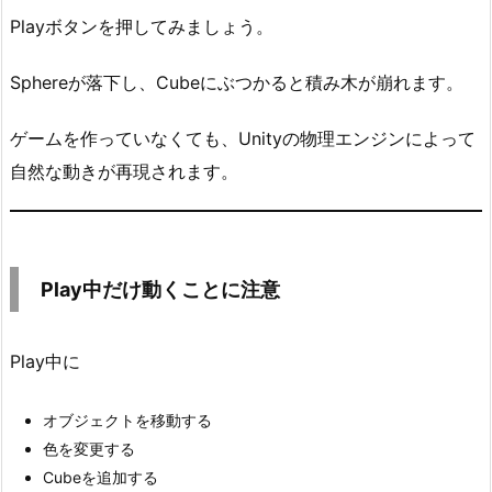
y
Playボタンを押してみましょう。
中
だ
Sphereが落下し、Cubeにぶつかると積み木が崩れます。
け
動
ゲームを作っていなくても、Unityの物理エンジンによって
く
自然な動きが再現されます。
こ
と
に
注
Play中だけ動くことに注意
意
8.
今
Play中に
日
の
オブジェクトを移動する
ま
色を変更する
と
Cubeを追加する