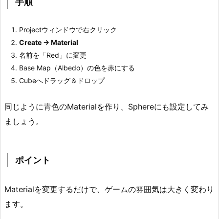
手順
2.
ポ
イ
Projectウィンドウで右クリック
ン
Create → Material
ト
名前を「Red」に変更
Base Map（Albedo）の色を赤にする
3.
Cubeへドラッグ＆ドロップ
②
C
同じように青色のMaterialを作り、Sphereにも設定してみ
a
m
ましょう。
e
r
a
ポイント
を
動
Materialを変更するだけで、ゲームの雰囲気は大きく変わり
か
ます。
し