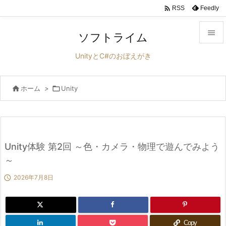

Feedly
RSS

ソフトライム

UnityとC#のおぼえがき
メニュ


ホーム
>

Unity
サイド

前へ

次へ
Unity体験 第2回 ～色・カメラ・物理で遊んでみよう

～
検索

2026年7月8日
Copy