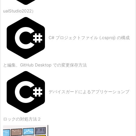
ualStudio2022）
C# プロジェクトファイル (.csproj) の構成
と編集、GitHub Desktop での変更保存方法
デバイスガードによるアプリケーションブ
ロックの対処方法２