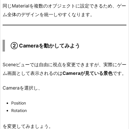
て
同じMaterialを複数のオブジェクトに設定できるため、ゲー
み
ム全体のデザインを統一しやすくなります。
よ
う
3.
1.
② Cameraを動かしてみよう
ポ
イ
ン
Sceneビューでは自由に視点を変更できますが、実際にゲー
ト
ム画面として表示されるのは
Cameraが見ている景色
です。
4.
③
Cameraを選択し、
P
l
Position
a
Rotation
n
e
を変更してみましょう。