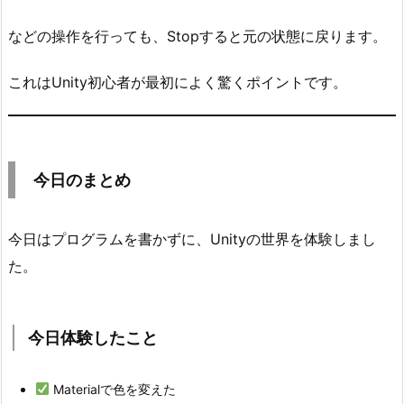
め
8.
などの操作を行っても、Stopすると元の状態に戻ります。
1.
今
これはUnity初心者が最初によく驚くポイントです。
日
体
験
し
今日のまとめ
た
こ
今日はプログラムを書かずに、Unityの世界を体験しまし
と
た。
9.
最
後
今日体験したこと
に
Materialで色を変えた