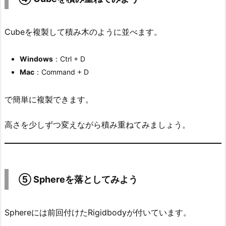
p
h
e
Cubeを複製して積み木のように並べます。
r
e
Windows
：Ctrl + D
を
Mac
：Command + D
落
と
で簡単に複製できます。
し
て
高さを少しずつ変えながら積み重ねてみましょう。
み
よ
う
7.
⑤ Sphereを落としてみよう
P
l
Sphereには前回付けたRigidbodyが付いています。
a