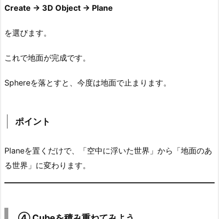
④
Create → 3D Object → Plane
C
u
を選びます。
b
e
これで地面が完成です。
を
積
Sphereを落とすと、今度は地面で止まります。
み
重
ね
ポイント
て
み
Planeを置くだけで、「空中に浮いた世界」から「地面のあ
よ
る世界」に変わります。
う
6.
⑤
S
④ Cubeを積み重ねてみよう