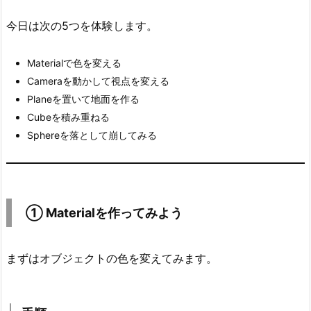
e
r
今日は次の5つを体験します。
i
a
Materialで色を変える
l
Cameraを動かして視点を変える
を
Planeを置いて地面を作る
作
Cubeを積み重ねる
っ
Sphereを落として崩してみる
て
み
よ
う
① Materialを作ってみよう
2.
1.
まずはオブジェクトの色を変えてみます。
手
順
2.