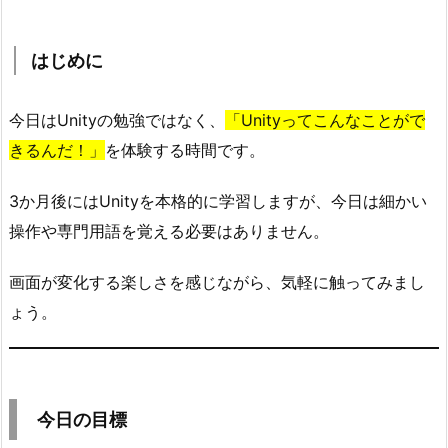
0.
1.
は
はじめに
じ
め
今日はUnityの勉強ではなく、
「Unityってこんなことがで
に
きるんだ！」
を体験する時間です。
1.
今
3か月後にはUnityを本格的に学習しますが、今日は細かい
日
操作や専門用語を覚える必要はありません。
の
目
画面が変化する楽しさを感じながら、気軽に触ってみまし
標
ょう。
2.
①
M
a
今日の目標
t