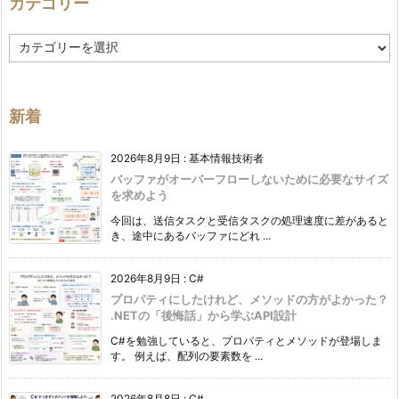
カテゴリー
カ
テ
ゴ
リ
ー
新着
2026年8月9日
:
基本情報技術者
バッファがオーバーフローしないために必要なサイズ
を求めよう
今回は、送信タスクと受信タスクの処理速度に差があると
き、途中にあるバッファにどれ ...
2026年8月9日
:
C#
プロパティにしたけれど、メソッドの方がよかった？
.NETの「後悔話」から学ぶAPI設計
C#を勉強していると、プロパティとメソッドが登場しま
す。 例えば、配列の要素数を ...
2026年8月8日
:
C#