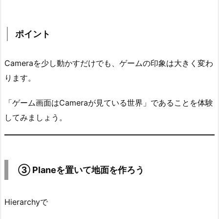
を
置
い
ポイント
て
地
Cameraを少し動かすだけでも、ゲームの印象は大きく変わ
面
ります。
を
作
「ゲーム画面はCameraが見ている世界」であることを体験
ろ
してみましょう。
う
4.
1.
ポ
③ Planeを置いて地面を作ろう
イ
ン
ト
Hierarchyで
5.