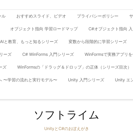
ール
おすすめスライド、ビデオ
プライバシーポリシー
オブジェクト指向 学習ロードマップ
C#オブジェクト指向 
AIと教育、もっと知るシリーズ
変数から段階的に学習シリーズ
シリーズ
C# WinForms 入門シリーズ
WinFormsで実務アプ
ーズ
WinFormsの「ドラッグ＆ドロップ」の正体（シリーズ目次）
yへ 〜学習の流れと実行モデル〜
Unity 入門シリーズ
Unity
ソフトライム
UnityとC#のおぼえがき