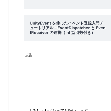
UnityEvent を使ったイベント登録入門チ
ュートリアル – EventDispatcher と Even
tReceiver の連携（int 型引数付き）
広告
よろしければシェアお願いします