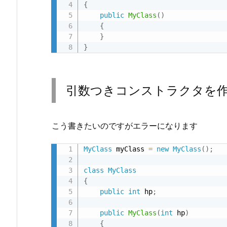
{
引
public
MyClass
(
)
数
{
}
つ
}
き
コ
ン
引数つきコンストラクタを
ス
ト
ラ
こう書きたいのですがエラーになります
ク
タ
MyClass
 myClass 
=
new
MyClass
(
)
;
を
作
class
MyClass
{
成
public
int
 hp
;
し
て
public
MyClass
(
int
 hp
)
い
{