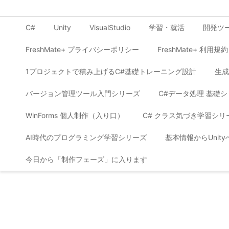
C#
Unity
VisualStudio
学習・就活
開発ツ
FreshMate+ プライバシーポリシー
FreshMate+ 利用規約
1プロジェクトで積み上げるC#基礎トレーニング設計
生成
バージョン管理ツール入門シリーズ
C#データ処理 基礎
WinForms 個人制作（入り口）
C# クラス気づき学習シリ
AI時代のプログラミング学習シリーズ
基本情報からUnit
今日から「制作フェーズ」に入ります