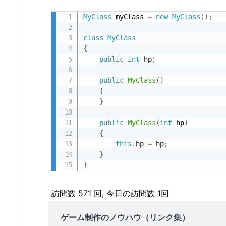
MyClass
 myClass 
=
new
MyClass
(
)
;
class
MyClass
{
public
int
 hp
;
public
MyClass
(
)
{
}
public
MyClass
(
int
 hp
)
{
this
.
hp 
=
 hp
;
}
}
訪問数 571 回, 今日の訪問数 1回
ゲーム制作のノウハウ（リンク集）