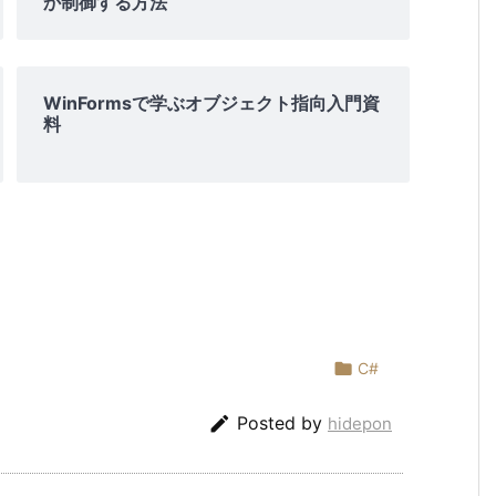
か制御する方法
WinFormsで学ぶオブジェクト指向入門資
料

C#

Posted by
hidepon