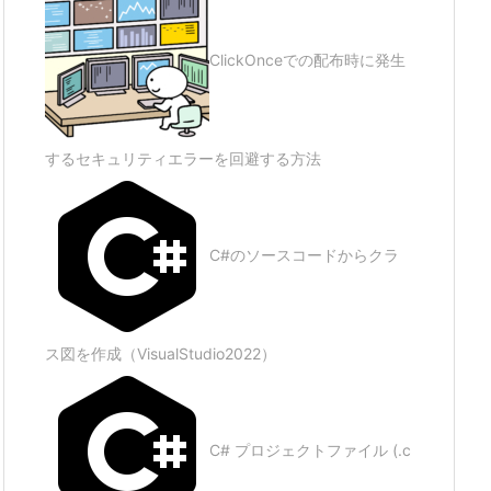
ClickOnceでの配布時に発生
するセキュリティエラーを回避する方法
C#のソースコードからクラ
ス図を作成（VisualStudio2022）
C# プロジェクトファイル (.c