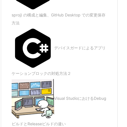
sproj) の構成と編集、GitHub Desktop での変更保存
方法
デバイスガードによるアプリ
ケーションブロックの対処方法２
Visual StudioにおけるDebug
ビルドとReleaseビルドの違い