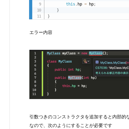
this
.
hp 
=
 hp
;
る
}
場
}
合
エラー内容
引数つきのコンストラクタを追加すると内部的
なので、次のようにすることが必要です