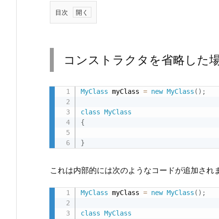
目次
1.
コ
ン
コンストラクタを省略した
ス
ト
ラ
MyClass
 myClass 
=
new
MyClass
(
)
;
ク
class
MyClass
タ
{
を
省
}
略
し
これは内部的には次のようなコードが追加され
た
場
MyClass
 myClass 
=
new
MyClass
(
)
;
合
class
MyClass
2.