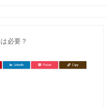
は必要？
LinkedIn
Pocket
Copy