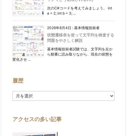
次のC#コードを考えてみましょう。 int
a = 2; int b = 3; ...
2026年8月4日
:
基本情報技術者
状態遷移表を使って文字列を検査する
問題をやさしく解説
基本情報技術者試験では、文字列を左か
ら順番に読み取りながら、現在の状態を
変化させ ...
履歴
履
歴
アクセスの多い記事