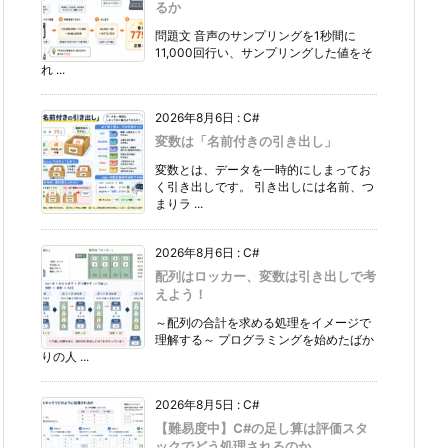
るか
問題文 音声のサンプリングを1秒間に
11,000回行い、サンプリングした値をそ
れ ...
2026年8月6日
:
C#
変数は「名前付きの引き出し」
変数とは、データを一時的にしまってお
く引き出しです。 引き出しには名前、つ
まりラ ...
2026年8月6日
:
C#
配列はロッカー、変数は引き出しで考
えよう！
～配列の合計を求める処理をイメージで
理解する～ プログラミングを始めたばか
りの人 ...
2026年8月5日
:
C#
【難易度中】C#の足し算は評価スタ
ックでどう処理されるのか