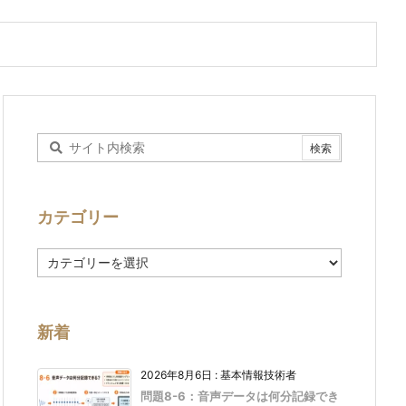
カテゴリー
カ
テ
ゴ
リ
ー
新着
2026年8月6日
:
基本情報技術者
問題8-6：音声データは何分記録でき