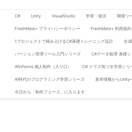
C#
Unity
VisualStudio
学習・就活
開発ツ
FreshMate+ プライバシーポリシー
FreshMate+ 利用規約
1プロジェクトで積み上げるC#基礎トレーニング設計
生成
バージョン管理ツール入門シリーズ
C#データ処理 基礎
WinForms 個人制作（入り口）
C# クラス気づき学習シリ
AI時代のプログラミング学習シリーズ
基本情報からUnit
今日から「制作フェーズ」に入ります