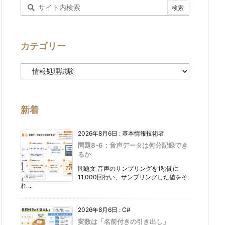
カテゴリー
カ
テ
ゴ
リ
ー
新着
2026年8月6日
:
基本情報技術者
問題8-6：音声データは何分記録でき
るか
問題文 音声のサンプリングを1秒間に
11,000回行い、サンプリングした値をそ
れ ...
2026年8月6日
:
C#
変数は「名前付きの引き出し」