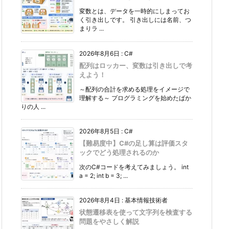
変数とは、データを一時的にしまってお
く引き出しです。 引き出しには名前、つ
まりラ ...
2026年8月6日
:
C#
配列はロッカー、変数は引き出しで考
えよう！
～配列の合計を求める処理をイメージで
理解する～ プログラミングを始めたばか
りの人 ...
2026年8月5日
:
C#
【難易度中】C#の足し算は評価スタ
ックでどう処理されるのか
次のC#コードを考えてみましょう。 int
a = 2; int b = 3; ...
2026年8月4日
:
基本情報技術者
状態遷移表を使って文字列を検査する
問題をやさしく解説