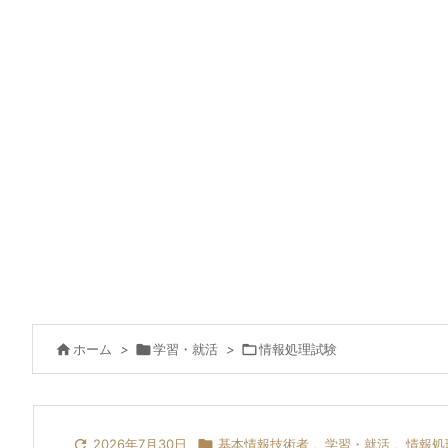

ホーム
>

学習・就活
>

情報処理試験

2026年7月30日

基本情報技術者
,
学習・就活
,
情報処