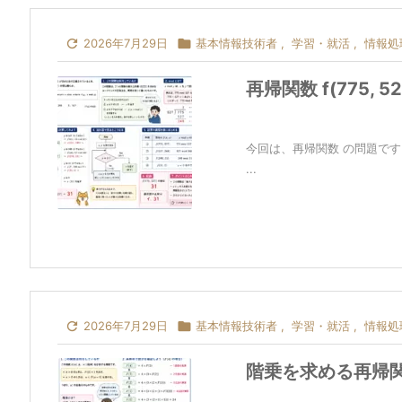

2026年7月29日

基本情報技術者
,
学習・就活
,
情報処
再帰関数 f(775, 
今回は、再帰関数 の問題で
...

2026年7月29日

基本情報技術者
,
学習・就活
,
情報処
階乗を求める再帰