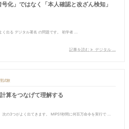
暗号化」ではなく「本人確認と改ざん検知」
出る デジタル署名 の問題です。 初学者 ...
記事を読む
デジタル ...
理試験
zの計算をつなげて理解する
の3つがよく出てきます。 MIPS1秒間に何百万命令を実行で ...