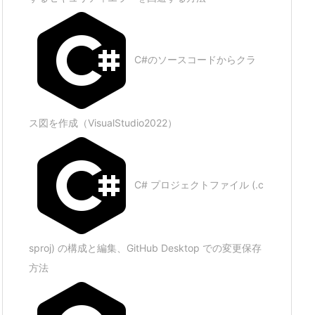
C#のソースコードからクラ
ス図を作成（VisualStudio2022）
C# プロジェクトファイル (.c
sproj) の構成と編集、GitHub Desktop での変更保存
方法