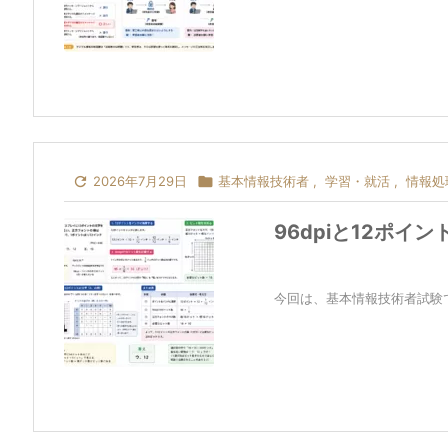

2026年7月29日

基本情報技術者
,
学習・就活
,
情報処
96dpiと12ポ
今回は、基本情報技術者試験で出