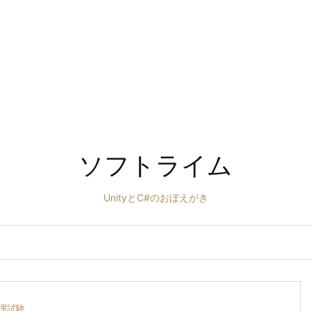
ソフトライム
UnityとC#のおぼえがき
理試験