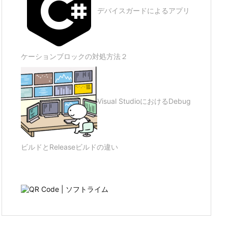
デバイスガードによるアプリ
ケーションブロックの対処方法２
Visual StudioにおけるDebug
ビルドとReleaseビルドの違い