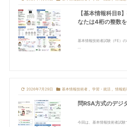
【基本情報科目B】
なたは4桁の整数
基本情報技術者試験（FE）
...

2026年7月29日

基本情報技術者
,
学習・就活
,
情報処
問RSA方式のデジ
今回は、基本情報技術者試験でよ