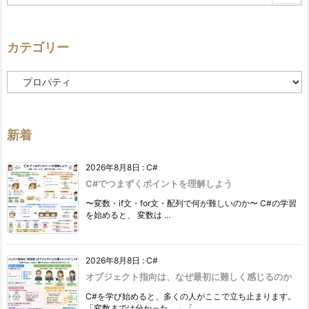
カテゴリー
カ
テ
ゴ
リ
ー
新着
2026年8月8日
:
C#
C#でつまずくポイントを理解しよう
〜変数・if文・for文・配列で何が難しいのか〜 C#の学習
を始めると、 変数は ...
2026年8月8日
:
C#
オブジェクト指向は、なぜ最初に難しく感じるのか
C#を学び始めると、多くの人がここで立ち止まります。
「変数までは分かった。」「 ...