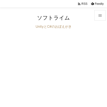

Feedly
RSS

ソフトライム

UnityとC#のおぼえがき
メニュ

サイド

前へ

次へ

検索