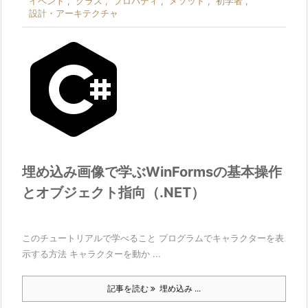
イベント
,
クラス
,
プロパティ
,
メソッド
,
初学者
,
設計・アーキテクチャ
埋め込み画像で学ぶWinFormsの基本操作
とオブジェクト指向（.NET）
このチュートリアルで学べること プログラムでキャラクターを表
示する方法 キャラクターを動か ...
記事を読む
埋め込み ...