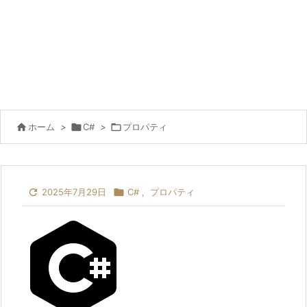

ホーム
>

C#
>

プロパティ

2025年7月29日

C#
,
プロパティ