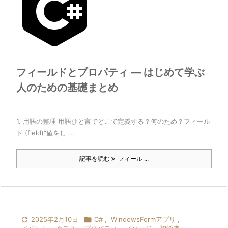
フィールドとプロパティ ― はじめて学ぶ
人のための基礎まとめ
1. 用語の整理 用語ひと言でどこで定義する？何のため？フィール
ド (field)“値をし ...
記事を読む
フィール ...

2025年2月10日

C#
,
WindowsFormアプリ
,