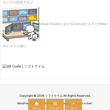
ロックの対処方法２
Visual StudioにおけるDebugビルドとRelea
seビルドの違い
Copyright ©
2026
ソフトライム
All Rights Reserved.



WordPress Luxeritas Theme is provided by "
Thought is free
".
メニュー
上へ
ホーム