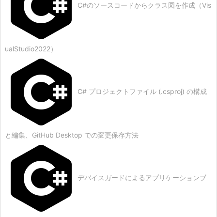
C#のソースコードからクラス図を作成（Vis
ualStudio2022）
C# プロジェクトファイル (.csproj) の構成
と編集、GitHub Desktop での変更保存方法
デバイスガードによるアプリケーションブ