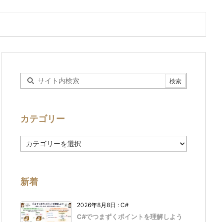
カテゴリー
カ
テ
ゴ
リ
ー
新着
2026年8月8日
:
C#
C#でつまずくポイントを理解しよう