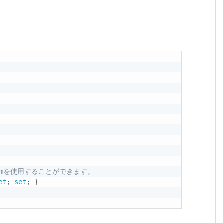
Enumを使用することができます。
et
;
set
;
}