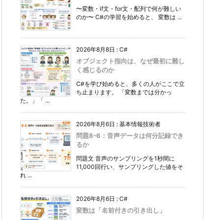
〜変数・if文・for文・配列で何が難しい
のか〜 C#の学習を始めると、 変数は ...
2026年8月8日
:
C#
オブジェクト指向は、なぜ最初に難し
く感じるのか
C#を学び始めると、多くの人がここで立
ち止まります。 「変数までは分かっ
た。」「 ...
2026年8月6日
:
基本情報技術者
問題8-6：音声データは何分記録でき
るか
問題文 音声のサンプリングを1秒間に
11,000回行い、サンプリングした値をそ
れ ...
2026年8月6日
:
C#
変数は「名前付きの引き出し」