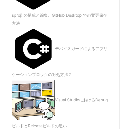
sproj) の構成と編集、GitHub Desktop での変更保存
方法
デバイスガードによるアプリ
ケーションブロックの対処方法２
Visual StudioにおけるDebug
ビルドとReleaseビルドの違い