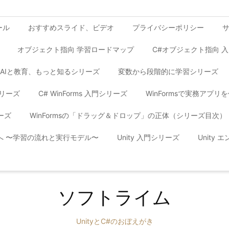
ール
おすすめスライド、ビデオ
プライバシーポリシー
オブジェクト指向 学習ロードマップ
C#オブジェクト指向 
AIと教育、もっと知るシリーズ
変数から段階的に学習シリーズ
シリーズ
C# WinForms 入門シリーズ
WinFormsで実務アプ
ーズ
WinFormsの「ドラッグ＆ドロップ」の正体（シリーズ目次）
yへ 〜学習の流れと実行モデル〜
Unity 入門シリーズ
Unity
ソフトライム
UnityとC#のおぼえがき