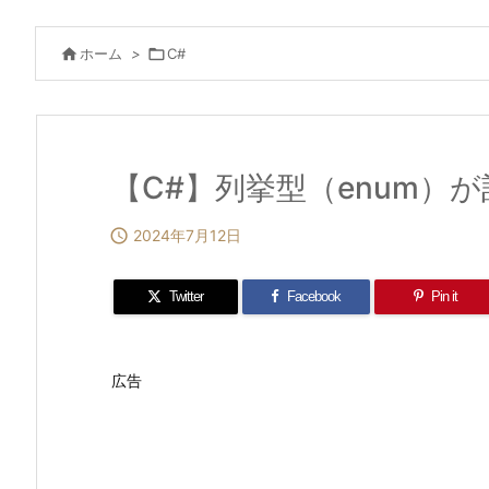

ホーム
>

C#
【C#】列挙型（enum）

2024年7月12日
Twitter
Facebook
Pin it
広告