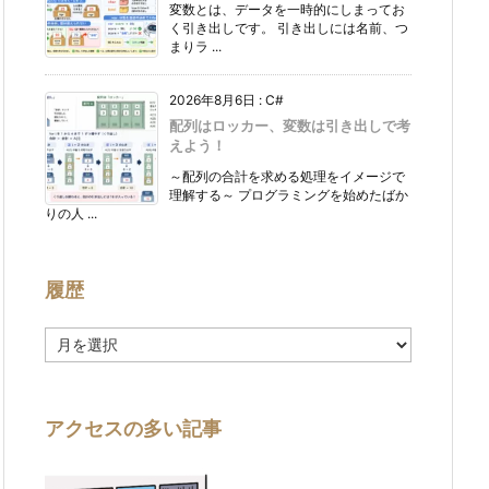
変数とは、データを一時的にしまってお
く引き出しです。 引き出しには名前、つ
まりラ ...
2026年8月6日
:
C#
配列はロッカー、変数は引き出しで考
えよう！
～配列の合計を求める処理をイメージで
理解する～ プログラミングを始めたばか
りの人 ...
履歴
履
歴
アクセスの多い記事