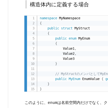
構造体内に定義する場合
場
合
namespace
{
public
struct
 MyStruct

{
public
enum
 MyEnum

{
            Value1
,
            Value2
,
            Value3

}
// MyStructのメンバとしてM
public
MyEnum
 EnumValue 
{
g
}
}
このように、
は名前空間内だけでなく、ク
enum