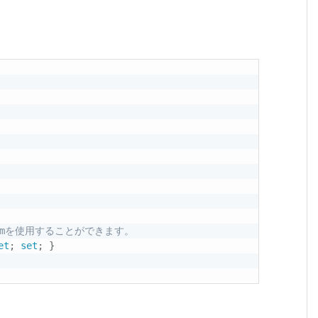
Enumを使用することができます。
et
;
set
;
}