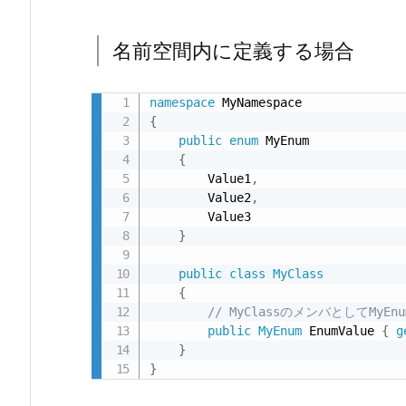
名
前
名前空間内に定義する場合
空
間
namespace
内
{
に
public
enum
 MyEnum

定
{
        Value1
,
義
        Value2
,
す
        Value3

る
}
場
public
class
MyClass
合
{
2.
// MyClassのメンバとしてMy
ク
public
MyEnum
 EnumValue 
{
g
ラ
}
}
ス
内