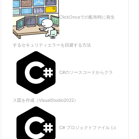
ClickOnceでの配布時に発生
するセキュリティエラーを回避する方法
C#のソースコードからクラ
ス図を作成（VisualStudio2022）
C# プロジェクトファイル (.c