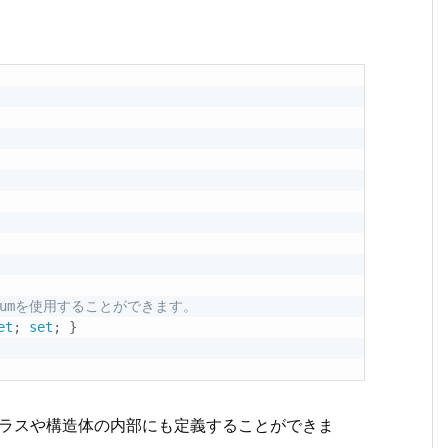
yEnumを使用することができます。
et
;
set
;
}
ラスや構造体の内部にも定義することができま