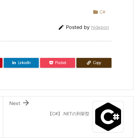

C#

Posted by
hidepon
LinkedIn
Pocket
Copy

Next
【C#】.NETの列挙型