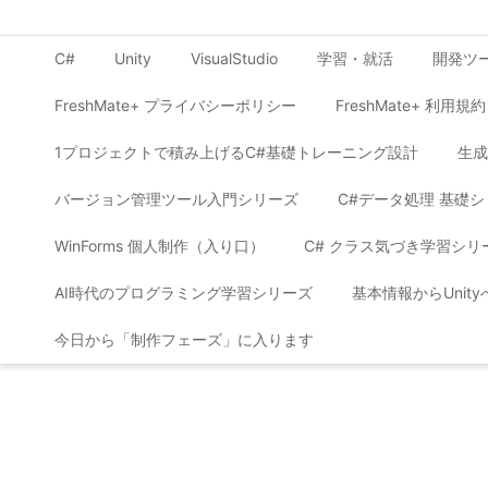
C#
Unity
VisualStudio
学習・就活
開発ツ
FreshMate+ プライバシーポリシー
FreshMate+ 利用規約
1プロジェクトで積み上げるC#基礎トレーニング設計
生成
バージョン管理ツール入門シリーズ
C#データ処理 基礎
WinForms 個人制作（入り口）
C# クラス気づき学習シリ
AI時代のプログラミング学習シリーズ
基本情報からUnit
今日から「制作フェーズ」に入ります