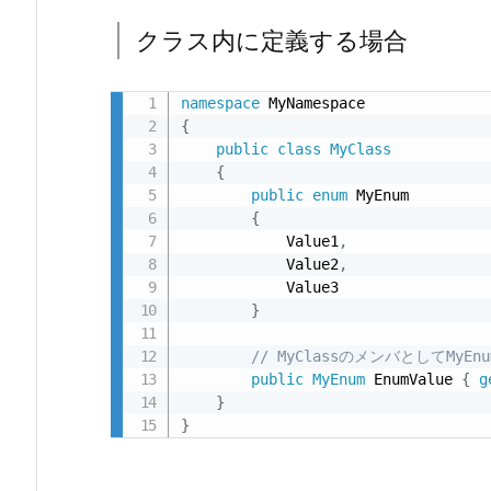
に
クラス内に定義する場合
定
義
す
namespace
{
る
public
class
MyClass
場
{
合
public
enum
 MyEnum

{
3.
            Value1
,
構
            Value2
,
造
            Value3

体
}
内
// MyClassのメンバとしてMy
に
public
MyEnum
 EnumValue 
{
g
定
}
義
}
す
る