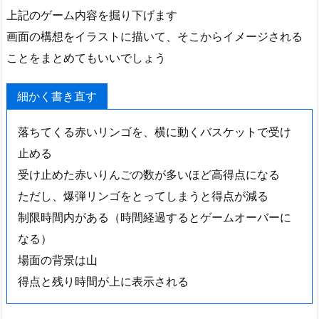
い
上記のゲーム内容を掘り下げます
く
画面の構想をイラストに描いて、そこからイメージされる
2.
ことをまとめてもいいでしょう
7.
オ
細かく書き直す
ブ
ジ
落ちてくる赤いリンゴを、横に動くバスケットで受け
ェ
止める
ク
受け止めた赤いりんごの数が多いほど高得点になる
ト
ただし、爆弾リンゴをとってしまうと得点が減る
の
制限時間内がある（時間経過するとゲームオーバーに
動
なる）
き
に
場面の背景は山
絞
得点と残り時間が上に表示される
っ
て