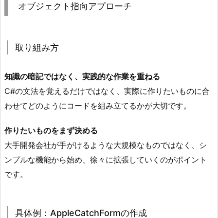
オブジェクト指向アプローチ
取
り
組
取り組み方
み
方
知識の暗記ではなく、実践的な作業を重ねる
2.
2.
C#の文法を覚えるだけではなく、実際に作りたいものに合
具
わせてどのようにコードを組み立てるかが大切です。
体
例：
作りたいものをまず決める
A
大手開発会社が手がけるような大規模なものではなく、シ
p
ンプルな機能から始め、徐々に拡張していくのがポイント
p
です。
l
e
C
具体例：AppleCatchFormの作成
a