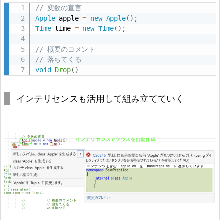
ァ
// 変数の宣言
Apple
 apple 
=
new
Apple
(
)
;
ク
Time
 time 
=
new
Time
(
)
;
タ
リ
// 概要のコメント
ン
// 落ちてくる
void
Drop
(
)
グ
案
インテリセンスも活用して組み立てていく
6.
参
考