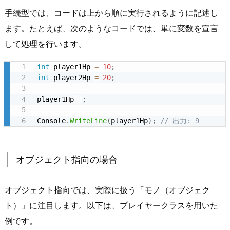
手続型では、コードは上から順に実行されるように記述し
続
型
ます。たとえば、次のようなコードでは、単に変数を宣言
の
して処理を行います。
場
合
int
 player1Hp 
=
10
;
int
 player2Hp 
=
20
;
1.
2.
player1Hp
--
;
オ
ブ
Console
.
WriteLine
(
player1Hp
)
;
// 出力: 9
ジ
ェ
オブジェクト指向の場合
ク
ト
指
オブジェクト指向では、実際に扱う「モノ（オブジェク
向
ト）」に注目します。以下は、プレイヤークラスを用いた
の
例です。
場