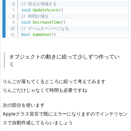
5.
// 得点が増減する
void
UpdateScore
(
)
お
// 時間が減る
ま
void
DecreaseTime
(
)
け
// ゲームオーバーになる
bool
GameOver
(
)
5.
1.
画
オブジェクトの動きに絞って少しずつ作ってい
像
く
を
登
録、
りんごが落ちてくるところに絞って考えてみます
設
りんごだけじゃなくて時間も必要ですね
定
次の部分を使います
5.
2.
Appleクラス宣言で既にエラーになりますのでインテリセン
リ
スで自動作成してもらいましょう
フ