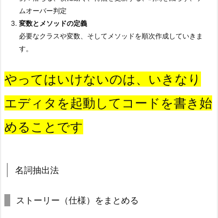
ムオーバー判定
5.
変数とメソッドの定義
名
必要なクラスや変数、そしてメソッドを順次作成していきま
詞
す。
抽
出
法
やってはいけないのは、いきなり
2.
エディタを起動してコードを書き始
6.
コ
めることです
ー
ド
を
徐々
名詞抽出法
に
作
ストーリー（仕様）をまとめる
っ
て