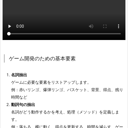
要
2.
4.
ゲ
ー
ム
開
ゲーム開発のための基本要素
発
の
た
名詞抽出
め
ゲームに必要な要素をリストアップします。
の
例：赤いリンゴ、爆弾リンゴ、バスケット、背景、得点、残り
基
時間など
本
動詞句の抽出
要
名詞がどう動作するかを考え、処理（メソッド）を定義しま
素
す。
例：落ちる、横に動く、得点を更新する、時間を減らす、ゲー
2.