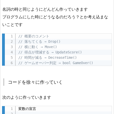
と
名詞の時と同じようにどんどん作っていきます
め
プログラムにした時にどうなるのだろう？とか考え込まな
3.
いことです
1.
コ
// 概要のコメント
ー
// 落ちてくる → Drop()
ド
// 横に動く → Move()
作
// 得点が増減する → UpdateScore()
// 時間が減る → DecreaseTime()
成
// ゲームオーバー判定 → bool GameOver()
段
階
ま
コードを徐々に作っていく
で
進
次のように作っていきます
ん
だ
変数の宣言

と