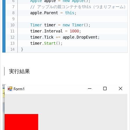
Apple
 apple 
=
new
Apple
(
)
;
// アップルの親コンテナをthis（つまりフォーム
    apple
.
Parent 
=
this
;
Timer
 timer 
=
new
Timer
(
)
;
    timer
.
Interval 
=
1000
;
    timer
.
Tick 
+
=
 apple
.
DropEvent
;
    timer
.
Start
(
)
;
}
実行結果