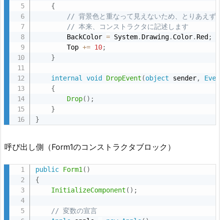
{
// 背景色と重なって見えないため、とりあえず
// 本来、コンストラクタに記述します
        BackColor 
=
 System
.
Drawing
.
Color
.
Red
;
        Top 
+
=
10
;
}
internal
void
DropEvent
(
object
 sender
,
Eve
{
Drop
(
)
;
}
}
呼び出し側（Form1のコンストラクタブロック）
public
Form1
(
)
{
InitializeComponent
(
)
;
// 変数の宣言