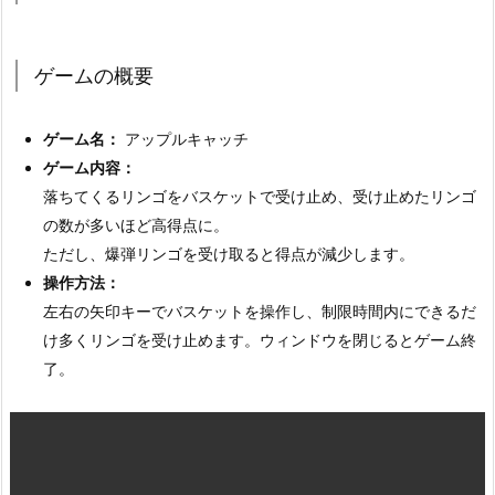
t
c
ゲームの概要
h
F
o
ゲーム名：
アップルキャッチ
r
ゲーム内容：
m
落ちてくるリンゴをバスケットで受け止め、受け止めたリンゴ
の
の数が多いほど高得点に。
作
ただし、爆弾リンゴを受け取ると得点が減少します。
成
操作方法：
左右の矢印キーでバスケットを操作し、制限時間内にできるだ
2.
け多くリンゴを受け止めます。ウィンドウを閉じるとゲーム終
3.
了。
ゲ
ー
ム
の
概