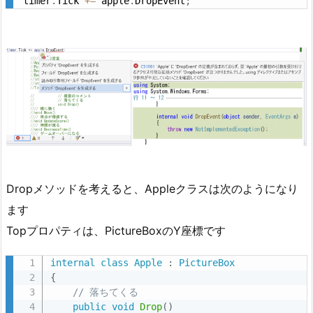
timer
.
Tick 
+
=
 apple
.
DropEvent
;
Dropメソッドを考えると、Appleクラスは次のようになり
ます
Topプロパティは、PictureBoxのY座標です
internal
class
Apple
:
PictureBox
{
// 落ちてくる
public
void
Drop
(
)