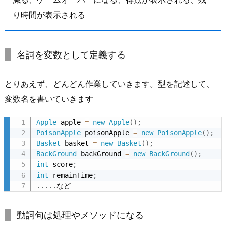
リ
り時間が表示される
と
し
て
名詞を変数として定義する
機
能
とりあえず、どんどん作業していきます。型を記述して、
を
変数名を書いていきます
追
加
Apple
 apple 
=
new
Apple
(
)
;
2.
PoisonApple
 poisonApple 
=
new
PoisonApple
(
)
;
9.
Basket
 basket 
=
new
Basket
(
)
;
実
BackGround
 backGround 
=
new
BackGround
(
)
;
int
 score
;
行
int
 remainTime
;
結
.
.
.
.
.
など
果
3.
動詞句は処理やメソッドになる
ま