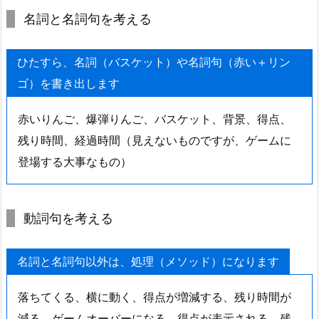
少
名詞と名詞句を考える
し
ず
ひたすら、名詞（バスケット）や名詞句（赤い＋リン
つ
ゴ）を書き出します
作
っ
赤いりんご、爆弾りんご、バスケット、背景、得点、
て
残り時間、経過時間（見えないものですが、ゲームに
い
く
登場する大事なもの）
2.
8.
動詞句を考える
フ
ォ
ー
名詞と名詞句以外は、処理（メソッド）になります
ム
ア
落ちてくる、横に動く、得点が増減する、残り時間が
プ
減る、ゲームオーバーになる、得点が表示される、残