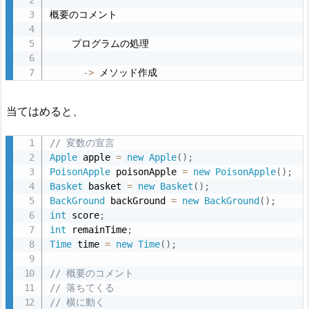
き
概要のコメント

に、
    プログラムの処理

足
り
-
>
 メソッド作成
な
い
当てはめると、
名
詞
// 変数の宣言
や
Apple
 apple 
=
new
Apple
(
)
;
動
PoisonApple
 poisonApple 
=
new
PoisonApple
(
)
;
Basket
 basket 
=
new
Basket
(
)
;
詞
BackGround
 backGround 
=
new
BackGround
(
)
;
に
int
 score
;
気
int
 remainTime
;
付
Time
 time 
=
new
Time
(
)
;
い
// 概要のコメント
た
// 落ちてくる
場
// 横に動く