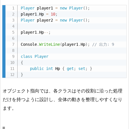
合
Player
 player1 
=
new
Player
(
)
;
player1
.
Hp 
=
10
;
2.
Player
 player2 
=
new
Player
(
)
;
オ
ブ
player1
.
Hp
--
;
ジ
Console
.
WriteLine
(
player1
.
Hp
)
;
// 出力: 9
ェ
ク
class
Player
ト
{
指
public
int
 Hp 
{
get
;
set
;
}
}
向
ア
プ
オブジェクト指向では、各クラスはその役割に沿った処理
ロ
だけを持つように設計し、全体の動きを整理しやすくなり
ー
ます。
チ
2.
1.