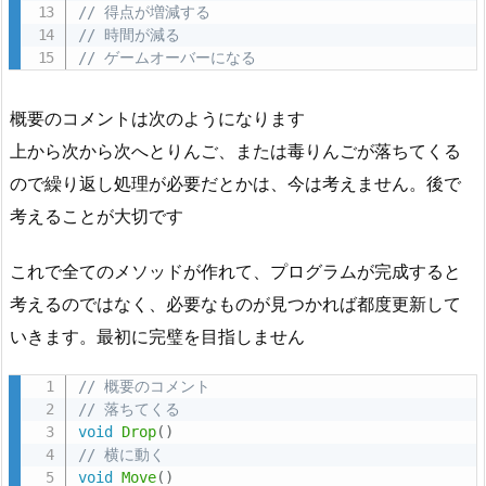
合
// 得点が増減する
// 時間が減る
4.
// ゲームオーバーになる
こ
の
概要のコメントは次のようになります
後
上から次から次へとりんご、または毒りんごが落ちてくる
の
ので繰り返し処理が必要だとかは、今は考えません。後で
プ
ロ
考えることが大切です
グ
これで全てのメソッドが作れて、プログラムが完成すると
ラ
ミ
考えるのではなく、必要なものが見つかれば都度更新して
ン
いきます。最初に完璧を目指しません
グ
の
// 概要のコメント
// 落ちてくる
進
void
Drop
(
)
め
// 横に動く
方
void
Move
(
)