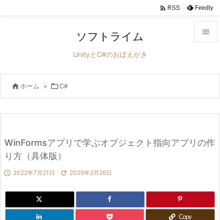

Feedly
RSS

ソフトライム

UnityとC#のおぼえがき
メニュ


ホーム
>

C#
サイド

前へ

次へ
WinFormsアプリで学ぶオブジェクト指向アプリの作

り方（具体版）
検索

2022年7月21日

2025年2月26日
Copy