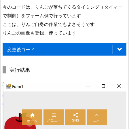
今のコードは、りんごが落ちてくるタイミング（タイマー
で制御）をフォーム側で行っています
ここは、りんご自身の作業でもよさそうです
りんごの画像も登録、使っています
変更後コード
実行結果
using
 System
.
Windows
.
Forms
;
namespace
{
public
partial
class
Form1
:
Form




{
メニュー
SNS
上へ
ホーム
public
Form1
(
)
{