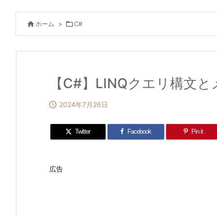

ホーム
>

C#
【C#】LINQクエリ構文

2024年7月26日
Twitter
Facebook
Pin it
広告