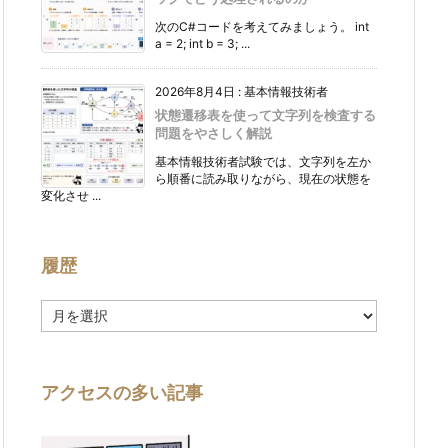
次のC#コードを考えてみましょう。 int
a = 2; int b = 3; ...
2026年8月4日
:
基本情報技術者
状態遷移表を使って文字列を検査する
問題をやさしく解説
基本情報技術者試験では、文字列を左か
ら順番に読み取りながら、現在の状態を
変化させ ...
履歴
履
歴
アクセスの多い記事