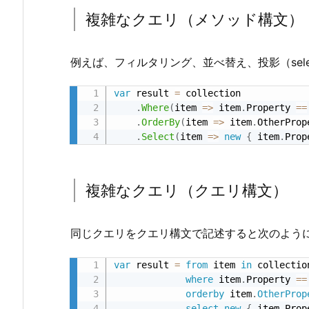
メ
複雑なクエリ（メソッド構文）
ソ
ッ
例えば、フィルタリング、並べ替え、投影（sel
ド
構
var
 result 
=
 collection

文
.
Where
(
item 
=
>
 item
.
Property 
==
.
OrderBy
(
item 
=
>
 item
.
OtherProp
1.
.
Select
(
item 
=
>
new
{
 item
.
Prop
3.
複
雑
複雑なクエリ（クエリ構文）
な
ク
エ
同じクエリをクエリ構文で記述すると次のよう
リ
var
 result 
=
from
 item 
in
 collection
（メ
where
 item
.
Property 
==
ソ
orderby
 item
.
OtherProp
ッ
select
new
{
 item
.
Prop