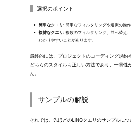
5.
選択のポイント
そ
れ
簡単なクエリ
: 簡単なフィルタリングや選択の操
ぞ
複雑なクエリ
: 複数のフィルタリング、並べ替え
れ
わかりやすいことがあります。
の
メ
最終的には、プロジェクトのコーディング規約
リ
どちらのスタイルも正しい方法であり、一貫性
ッ
ん。
ト・
デ
メ
リ
サンプルの解説
ッ
ト
それでは、先ほどのLINQクエリのサンプルに
2.
サ