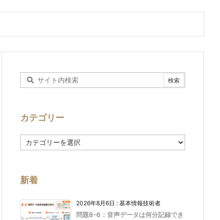
カテゴリー
カ
テ
ゴ
リ
ー
新着
2026年8月6日
:
基本情報技術者
問題8-6：音声データは何分記録でき