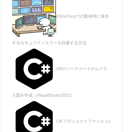
ClickOnceでの配布時に発生
するセキュリティエラーを回避する方法
C#のソースコードからクラ
ス図を作成（VisualStudio2022）
C# プロジェクトファイル (.c