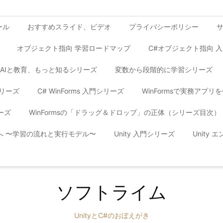
ール
おすすめスライド、ビデオ
プライバシーポリシー
オブジェクト指向 学習ロードマップ
C#オブジェクト指向 
AIと教育、もっと知るシリーズ
変数から段階的に学習シリーズ
シリーズ
C# WinForms 入門シリーズ
WinFormsで実務アプ
ーズ
WinFormsの「ドラッグ＆ドロップ」の正体（シリーズ目次）
yへ 〜学習の流れと実行モデル〜
Unity 入門シリーズ
Unity
ソフトライム
UnityとC#のおぼえがき