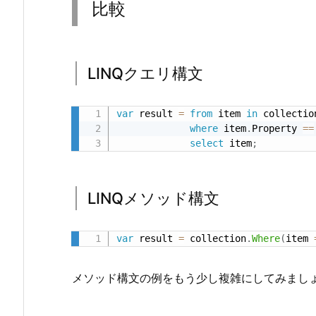
比較
1.
1.
L
LINQクエリ構文
I
N
Q
var
 result 
=
from
 item 
in
 collection
ク
where
 item
.
Property 
==
エ
select
 item
;
リ
構
LINQメソッド構文
文
1.
2.
var
 result 
=
 collection
.
Where
(
item 
L
I
メソッド構文の例をもう少し複雑にしてみまし
N
Q