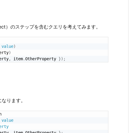
ect）のステップを含むクエリを考えてみます。
value
)
erty
)
erty
,
 item
.
OtherProperty 
}
)
;
になります。


value
erty
erty
,
 item
.
OtherProperty 
}
;