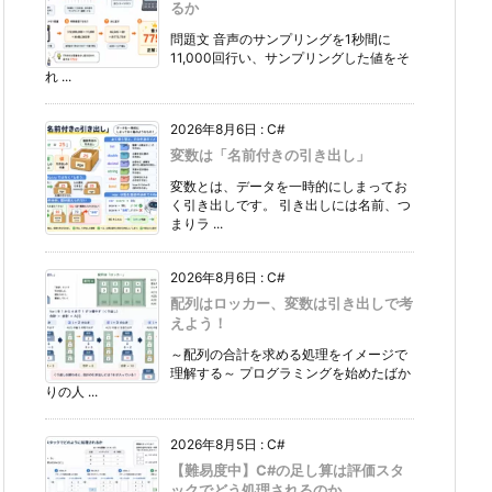
るか
問題文 音声のサンプリングを1秒間に
11,000回行い、サンプリングした値をそ
れ ...
2026年8月6日
:
C#
変数は「名前付きの引き出し」
変数とは、データを一時的にしまってお
く引き出しです。 引き出しには名前、つ
まりラ ...
2026年8月6日
:
C#
配列はロッカー、変数は引き出しで考
えよう！
～配列の合計を求める処理をイメージで
理解する～ プログラミングを始めたばか
りの人 ...
2026年8月5日
:
C#
【難易度中】C#の足し算は評価スタ
ックでどう処理されるのか