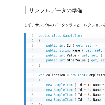
ン
サンプルデータの準備
プ
ル
の
まず、サンプルのデータクラスとコレクション
解
説
public
class
SampleItem
{
2.
public
int
 Id 
{
get
;
set
;
}
1.
public
string
 Name 
{
get
;
set
;
サ
public
int
 Value 
{
get
;
set
;
}
ン
public
int
 OtherValue 
{
get
;
se
}
プ
ル
var
 collection 
=
new
List
<
SampleIte
デ
{
ー
new
SampleItem
{
 Id 
=
1
,
 Name 
=
new
SampleItem
{
 Id 
=
2
,
 Name 
=
タ
new
SampleItem
{
 Id 
=
3
,
 Name 
=
の
new
SampleItem
{
 Id 
=
4
,
 Name 
=
準
}
;