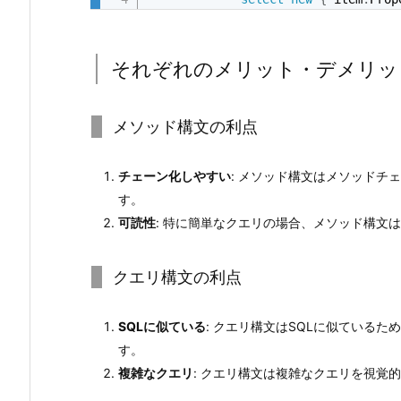
ド
構
文）
それぞれのメリット・デメリッ
1.
4.
メソッド構文の利点
複
雑
チェーン化しやすい
: メソッド構文はメソッドチ
な
す。
ク
可読性
: 特に簡単なクエリの場合、メソッド構文
エ
リ
（ク
クエリ構文の利点
エ
リ
SQLに似ている
: クエリ構文はSQLに似ている
構
す。
文）
複雑なクエリ
: クエリ構文は複雑なクエリを視覚
1.