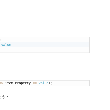


value
=
>
 item
.
Property 
==
value
)
;
ょう：