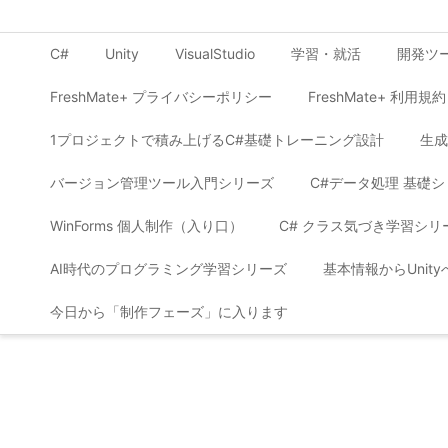
C#
Unity
VisualStudio
学習・就活
開発ツ
FreshMate+ プライバシーポリシー
FreshMate+ 利用規約
1プロジェクトで積み上げるC#基礎トレーニング設計
生成
バージョン管理ツール入門シリーズ
C#データ処理 基礎
WinForms 個人制作（入り口）
C# クラス気づき学習シリ
AI時代のプログラミング学習シリーズ
基本情報からUnit
今日から「制作フェーズ」に入ります