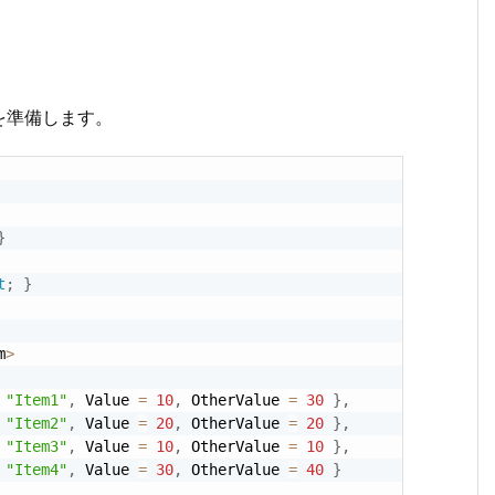
を準備します。
}
t
;
}
m
>
"Item1"
,
 Value 
=
10
,
 OtherValue 
=
30
}
,
"Item2"
,
 Value 
=
20
,
 OtherValue 
=
20
}
,
"Item3"
,
 Value 
=
10
,
 OtherValue 
=
10
}
,
"Item4"
,
 Value 
=
30
,
 OtherValue 
=
40
}