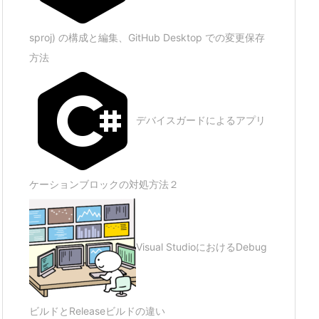
sproj) の構成と編集、GitHub Desktop での変更保存
方法
デバイスガードによるアプリ
ケーションブロックの対処方法２
Visual StudioにおけるDebug
ビルドとReleaseビルドの違い