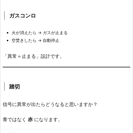
ス
ガスコンロ
コ
ン
ロ
火が消えたら → ガスが止まる
2.
空焚きしたら → 自動停止
3.
踏
「異常＝止まる」設計です。
切
3.
プ
踏切
ロ
グ
ラ
信号に異常が出たらどうなると思いますか？
ミ
ン
青ではなく
赤
になります。
グ