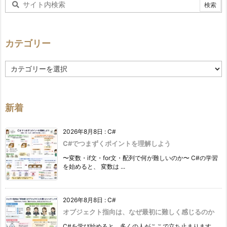
カテゴリー
カ
テ
ゴ
リ
ー
新着
2026年8月8日
:
C#
C#でつまずくポイントを理解しよう
〜変数・if文・for文・配列で何が難しいのか〜 C#の学習
を始めると、 変数は ...
2026年8月8日
:
C#
オブジェクト指向は、なぜ最初に難しく感じるのか
C#を学び始めると、多くの人がここで立ち止まります。