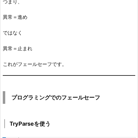
つまり、
で
の
異常＝進め
フ
ェ
ではなく
ー
ル
異常＝止まれ
セ
ー
これがフェールセーフです。
フ
3.
1.
T
プログラミングでのフェールセーフ
r
y
P
a
TryParseを使う
r
s