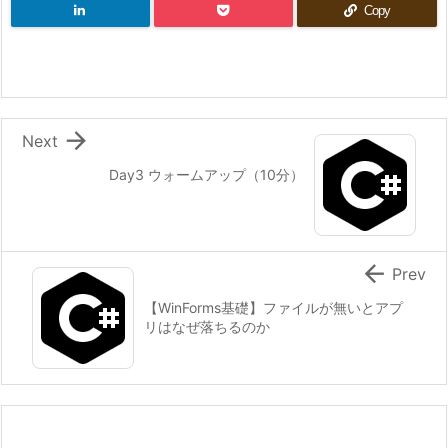
Copy

Next
Day3 ウォームアップ（10分）

Prev
【WinForms基礎】ファイルが無いとアプ
リはなぜ落ちるのか