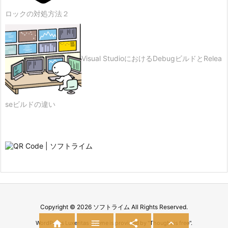
ロックの対処方法２
Visual StudioにおけるDebugビルドとRelea
seビルドの違い
Copyright ©
2026
ソフトライム
All Rights Reserved.




WordPress Luxeritas Theme is provided by "
Thought is free
".