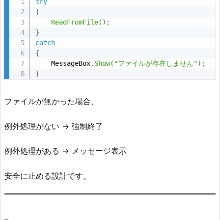
try
学
{
者
ReadFromFile
(
)
;
が
}
意
catch
{
識
    MessageBox
.
Show
(
"ファイルが存在しません"
)
;
す
}
べ
き
ファイルが無かった場合、
こ
と
例外処理がない → 強制終了
6.
自
例外処理がある → メッセージ表示
分
に
安全に止める設計です。
問
い
か