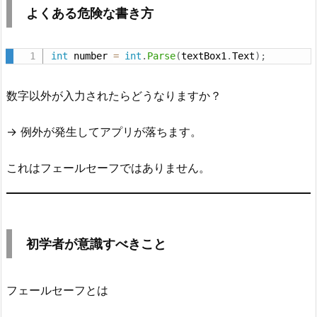
け
よくある危険な書き方
て
み
int
 number 
=
int
.
Parse
(
textBox1
.
Text
)
;
よ
う
数字以外が入力されたらどうなりますか？
7.
ま
→ 例外が発生してアプリが落ちます。
と
め
これはフェールセーフではありません。
初学者が意識すべきこと
フェールセーフとは