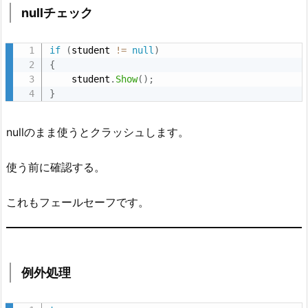
例
nullチェック
外
処
if
(
student 
!=
null
)
理
{
4.
    student
.
Show
(
)
;
}
よ
く
あ
nullのまま使うとクラッシュします。
る
危
使う前に確認する。
険
これもフェールセーフです。
な
書
き
方
例外処理
5.
初