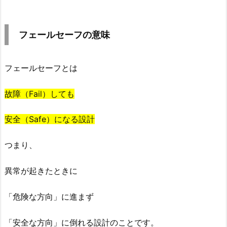
1.
フ
ェ
フェールセーフの意味
ー
ル
セ
フェールセーフとは
ー
故障（Fail）しても
フ
の
安全（Safe）になる設計
意
味
つまり、
2.
日
異常が起きたときに
常
生
「危険な方向」に進まず
活
の
「安全な方向」に倒れる設計のことです。
フ