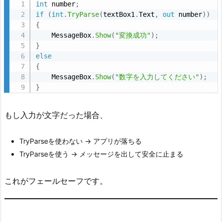
int
 number
;
e
if
(
int
.
TryParse
(
textBox1
.
Text
,
out
 number
)
)
{
を
    MessageBox
.
Show
(
"変換成功"
)
;
使
}
う
else
3.
{
    MessageBox
.
Show
(
"数字を入力してください"
)
;
2.
}
n
u
もし入力が文字だった場合、
l
l
TryParseを使わない → アプリが落ちる
チ
TryParseを使う → メッセージを出して安全に止まる
ェ
ッ
これがフェールセーフです。
ク
3.
3.