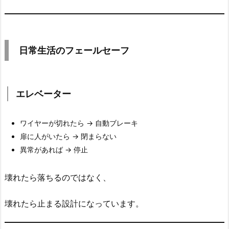
ェ
ー
ル
日常生活のフェールセーフ
セ
ー
フ
エレベーター
2.
1.
エ
ワイヤーが切れたら → 自動ブレーキ
レ
扉に人がいたら → 閉まらない
ベ
異常があれば → 停止
ー
タ
壊れたら落ちるのではなく、
ー
2.
壊れたら止まる設計になっています。
2.
ガ