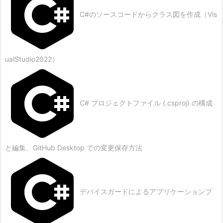
C#のソースコードからクラス図を作成（Vis
ualStudio2022）
C# プロジェクトファイル (.csproj) の構成
と編集、GitHub Desktop での変更保存方法
デバイスガードによるアプリケーションブ