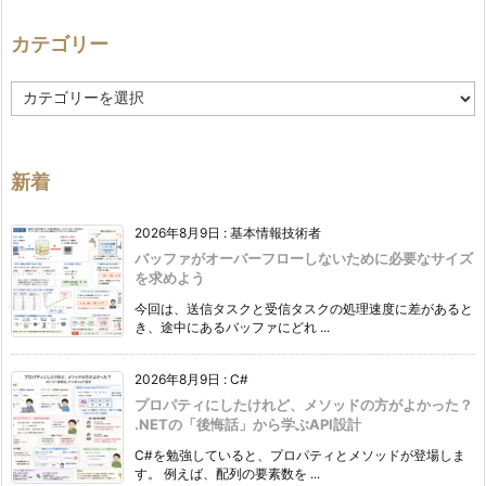
カテゴリー
カ
テ
ゴ
リ
ー
新着
2026年8月9日
:
基本情報技術者
バッファがオーバーフローしないために必要なサイズ
を求めよう
今回は、送信タスクと受信タスクの処理速度に差があると
き、途中にあるバッファにどれ ...
2026年8月9日
:
C#
プロパティにしたけれど、メソッドの方がよかった？
.NETの「後悔話」から学ぶAPI設計
C#を勉強していると、プロパティとメソッドが登場しま
す。 例えば、配列の要素数を ...