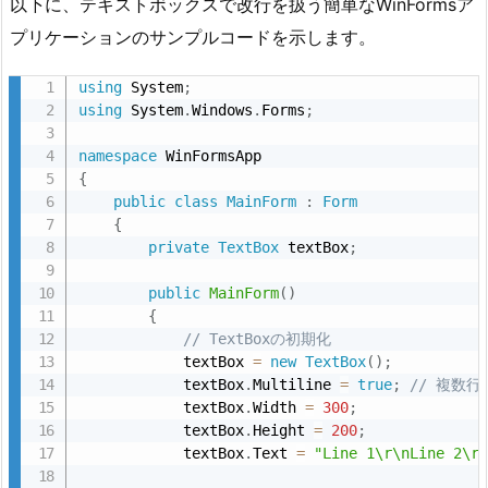
以下に、テキストボックスで改行を扱う簡単なWinFormsア
プリケーションのサンプルコードを示します。
using
 System
;
using
 System
.
Windows
.
Forms
;
namespace
{
public
class
MainForm
:
Form
{
private
TextBox
 textBox
;
public
MainForm
(
)
{
// TextBoxの初期化
            textBox 
=
new
TextBox
(
)
;
            textBox
.
Multiline 
=
true
;
// 複数
            textBox
.
Width 
=
300
;
            textBox
.
Height 
=
200
;
            textBox
.
Text 
=
"Line 1\r\nLine 2\r