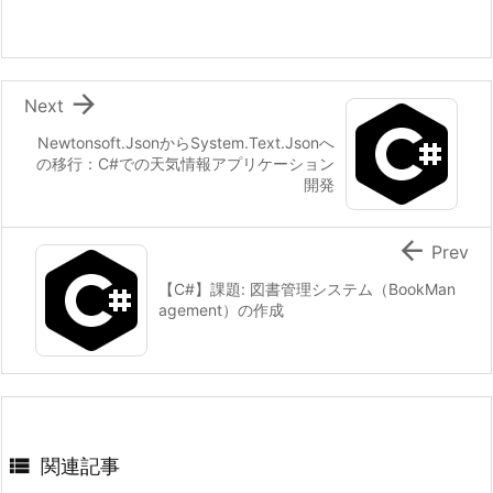

Next
Newtonsoft.JsonからSystem.Text.Jsonへ
の移行：C#での天気情報アプリケーション
開発

Prev
【C#】課題: 図書管理システム（BookMan
agement）の作成

関連記事