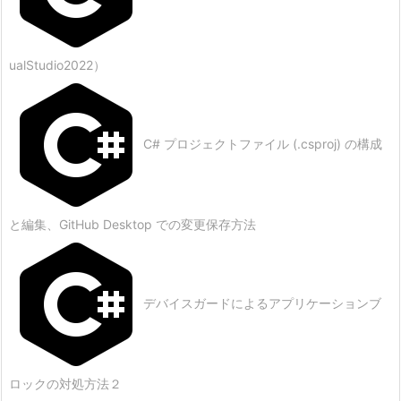
ualStudio2022）
C# プロジェクトファイル (.csproj) の構成
と編集、GitHub Desktop での変更保存方法
デバイスガードによるアプリケーションブ
ロックの対処方法２