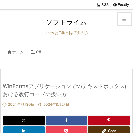

Feedly
RSS

ソフトライム

UnityとC#のおぼえがき
メニュ


ホーム
>

C#
サイド

前へ

次へ
WinFormsアプリケーションでのテキストボックスに

おける改行コードの扱い方
検索

2024年7月30日

2024年8月27日
Copy