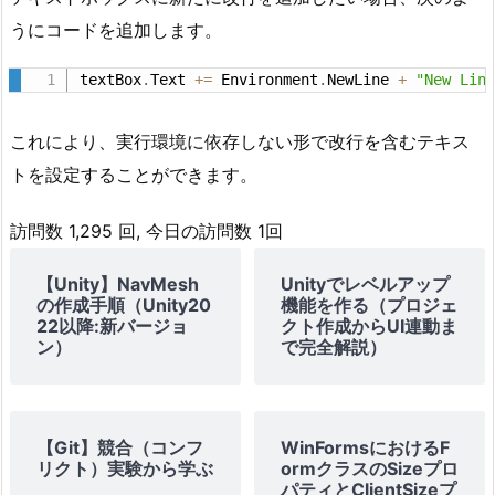
うにコードを追加します。
textBox
.
Text 
+
=
 Environment
.
NewLine 
+
"New Lin
これにより、実行環境に依存しない形で改行を含むテキス
トを設定することができます。
訪問数 1,295 回, 今日の訪問数 1回
【Unity】NavMesh
Unityでレベルアップ
の作成手順（Unity20
機能を作る（プロジェ
22以降:新バージョ
クト作成からUI連動ま
ン）
で完全解説）
【Git】競合（コンフ
WinFormsにおけるF
リクト）実験から学ぶ
ormクラスのSizeプロ
パティとClientSizeプ