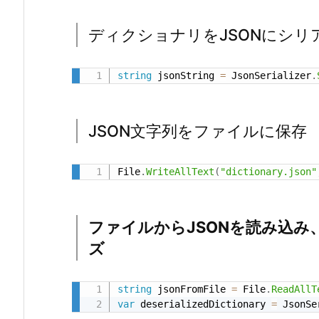
デ
ィ
ディクショナリをJSONにシリ
ク
シ
string
 jsonString 
=
 JsonSerializer
.
ョ
ナ
リ
JSON文字列をファイルに保存
を
J
File
.
WriteAllText
(
"dictionary.json"
S
O
N
ファイルからJSONを読み込
に
ズ
シ
リ
ア
string
 jsonFromFile 
=
 File
.
ReadAllT
ラ
var
 deserializedDictionary 
=
 JsonSe