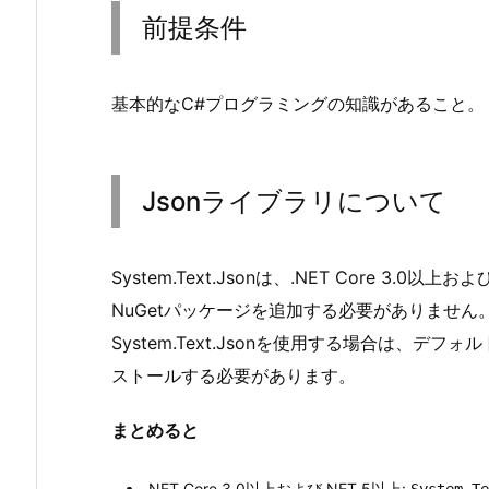
提
前提条件
条
件
2.
基本的なC#プログラミングの知識があること。
J
s
o
Jsonライブラリについて
n
ラ
イ
System.Text.Jsonは、.NET Core 3.
ブ
NuGetパッケージを追加する必要がありません。し
ラ
System.Text.Jsonを使用する場合は、デ
リ
ストールする必要があります。
に
つ
まとめると
い
て
.NET Core 3.0以上および.NET 5以上:
System.Te