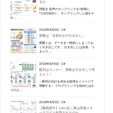
るか
問題文 音声のサンプリングを1秒間に
11,000回行い、サンプリングした値をそ
れ ...
2026年8月6日
:
C#
変数は「名前付きの引き出し」
変数とは、データを一時的にしまってお
く引き出しです。 引き出しには名前、つ
まりラ ...
2026年8月6日
:
C#
配列はロッカー、変数は引き出しで考
えよう！
～配列の合計を求める処理をイメージで
理解する～ プログラミングを始めたばか
りの人 ...
2026年8月5日
:
C#
【難易度中】C#の足し算は評価スタ
ックでどう処理されるのか