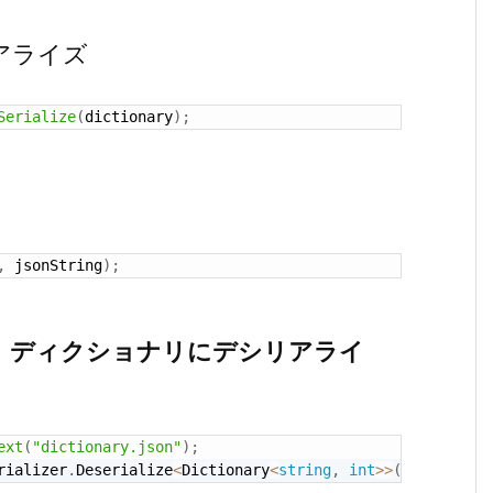
アライズ
Serialize
(
dictionary
)
;
,
 jsonString
)
;
み、ディクショナリにデシリアライ
ext
(
"dictionary.json"
)
;
rializer
.
Deserialize
<
Dictionary
<
string
,
int
>
>
(
jsonFromFi