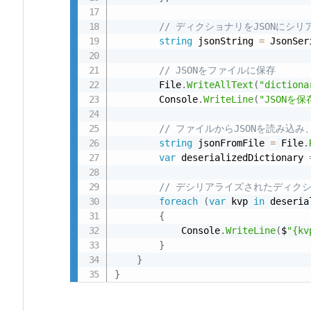
保
存
// ディクショナリをJSONにシリ
3.
string
 jsonString 
=
 JsonSer
4.
// JSONをファイルに保存
フ
        File
.
WriteAllText
(
"dictiona
ァ
        Console
.
WriteLine
(
"JSONを
イ
// ファイルからJSONを読み込
ル
string
 jsonFromFile 
=
 File
.
か
var
 deserializedDictionary 
ら
J
// デシリアライズされたディク
S
foreach
(
var
 kvp 
in
 deseria
{
O
            Console
.
WriteLine
(
$
"{kv
N
}
を
}
読
}
み
込