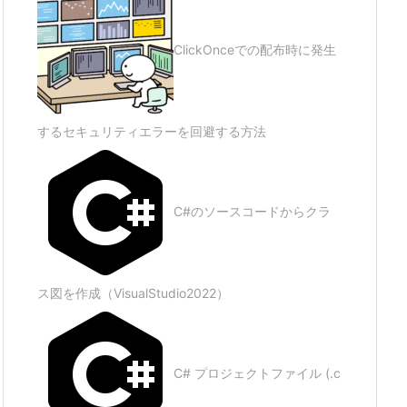
ClickOnceでの配布時に発生
するセキュリティエラーを回避する方法
C#のソースコードからクラ
ス図を作成（VisualStudio2022）
C# プロジェクトファイル (.c