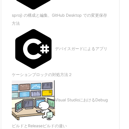
sproj) の構成と編集、GitHub Desktop での変更保存
方法
デバイスガードによるアプリ
ケーションブロックの対処方法２
Visual StudioにおけるDebug
le
)
;
ビルドとReleaseビルドの違い