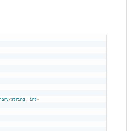
nary
<
string
,
int
>