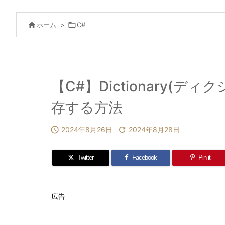

ホーム
>

C#
【C#】Dictionary(デ
存する方法

2024年8月26日

2024年8月28日
Twitter
Facebook
Pin it
広告