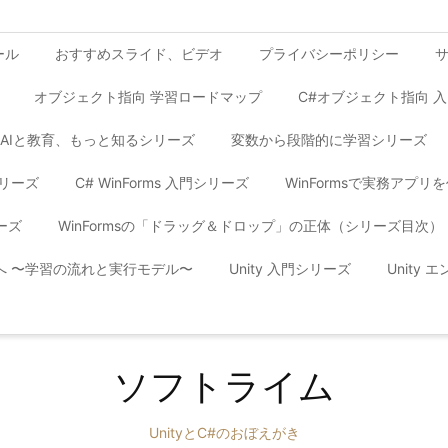
ール
おすすめスライド、ビデオ
プライバシーポリシー
オブジェクト指向 学習ロードマップ
C#オブジェクト指向 
AIと教育、もっと知るシリーズ
変数から段階的に学習シリーズ
シリーズ
C# WinForms 入門シリーズ
WinFormsで実務アプ
ーズ
WinFormsの「ドラッグ＆ドロップ」の正体（シリーズ目次）
yへ 〜学習の流れと実行モデル〜
Unity 入門シリーズ
Unity
ソフトライム
UnityとC#のおぼえがき