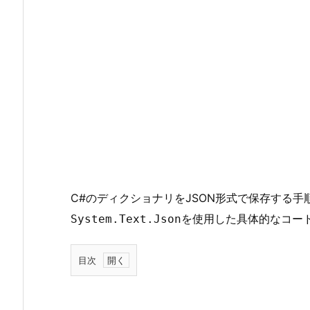
C#のディクショナリをJSON形式で保存する
を使用した具体的なコー
System.Text.Json
目次
1.
前