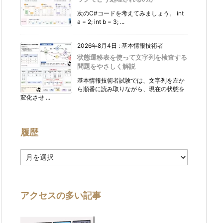
次のC#コードを考えてみましょう。 int
a = 2; int b = 3; ...
2026年8月4日
:
基本情報技術者
状態遷移表を使って文字列を検査する
問題をやさしく解説
基本情報技術者試験では、文字列を左か
ら順番に読み取りながら、現在の状態を
変化させ ...
履歴
履
歴
アクセスの多い記事