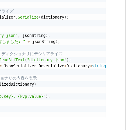
アライズ
ializer
.
Serialize
(
dictionary
)
;
ry.json"
,
 jsonString
)
;
保存しました: "
+
 jsonString
)
;
み、ディクショナリにデシリアライズ
ReadAllText
(
"dictionary.json"
)
;
=
 JsonSerializer
.
Deserialize
<
Dictionary
<
string
,
int
>
>
(
js
ショナリの内容を表示
lizedDictionary
)
p.Key}: {kvp.Value}"
)
;