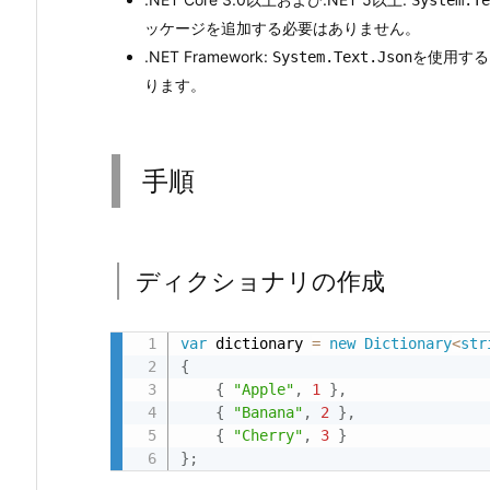
3.
ッケージを追加する必要はありません。
手
.NET Framework:
を使用する
System.Text.Json
順
ります。
3.
1.
デ
手順
ィ
ク
シ
ョ
ディクショナリの作成
ナ
リ
var
 dictionary 
=
new
Dictionary
<
str
の
{
作
{
"Apple"
,
1
}
,
成
{
"Banana"
,
2
}
,
{
"Cherry"
,
3
}
3.
}
;
2.