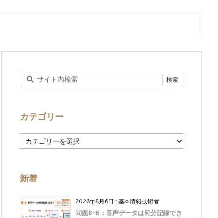
カテゴリー
カ
テ
ゴ
リ
ー
新着
2026年8月6日
:
基本情報技術者
問題8-6：音声データは何分記録でき