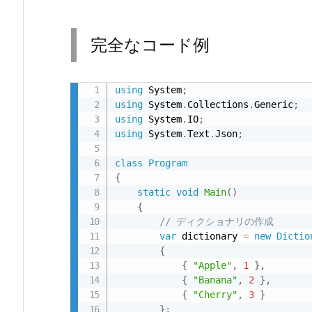
イ
ズ
3.
完全なコード例
3.
J
using
 System
;
S
using
 System
.
Collections
.
Generic
;
O
using
 System
.
IO
;
N
using
 System
.
Text
.
Json
;
文
class
Program
字
{
列
static
void
Main
(
)
を
{
フ
// ディクショナリの作成
var
 dictionary 
=
new
Dictio
ァ
{
イ
{
"Apple"
,
1
}
,
ル
{
"Banana"
,
2
}
,
に
{
"Cherry"
,
3
}
}
;