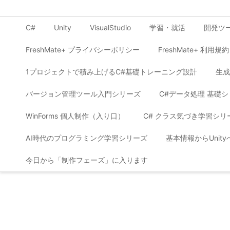
C#
Unity
VisualStudio
学習・就活
開発ツ
FreshMate+ プライバシーポリシー
FreshMate+ 利用規約
1プロジェクトで積み上げるC#基礎トレーニング設計
生成
バージョン管理ツール入門シリーズ
C#データ処理 基礎
WinForms 個人制作（入り口）
C# クラス気づき学習シリ
AI時代のプログラミング学習シリーズ
基本情報からUnit
今日から「制作フェーズ」に入ります