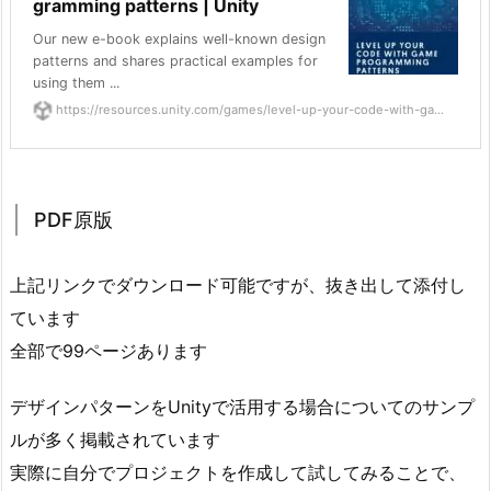
gramming patterns | Unity
1.
Our new e-book explains well-known design
P
patterns and shares practical examples for
D
using them ...
F
https://resources.unity.com/games/level-up-your-code-with-ga...
原
版
1.
PDF原版
2.
日
本
上記リンクでダウンロード可能ですが、抜き出して添付し
語
ています
翻
全部で99ページあります
訳
版
デザインパターンをUnityで活用する場合についてのサンプ
ルが多く掲載されています
実際に自分でプロジェクトを作成して試してみることで、