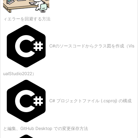
ィエラーを回避する方法
C#のソースコードからクラス図を作成（Vis
ualStudio2022）
C# プロジェクトファイル (.csproj) の構成
と編集、GitHub Desktop での変更保存方法