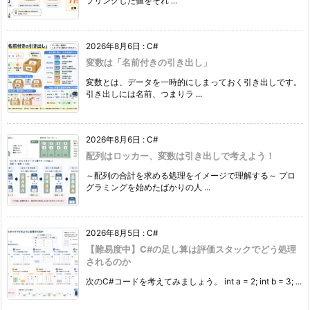
プリングした値をそれ ...
2026年8月6日
:
C#
変数は「名前付きの引き出し」
変数とは、データを一時的にしまっておく引き出しです。
引き出しには名前、つまりラ ...
2026年8月6日
:
C#
配列はロッカー、変数は引き出しで考えよう！
～配列の合計を求める処理をイメージで理解する～ プロ
グラミングを始めたばかりの人 ...
2026年8月5日
:
C#
【難易度中】C#の足し算は評価スタックでどう処理
されるのか
次のC#コードを考えてみましょう。 int a = 2; int b = 3; ...