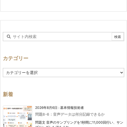
カテゴリー
カ
テ
ゴ
リ
ー
新着
2026年8月6日
:
基本情報技術者
問題8-6：音声データは何分記録できるか
問題文 音声のサンプリングを1秒間に11,000回行い、サン