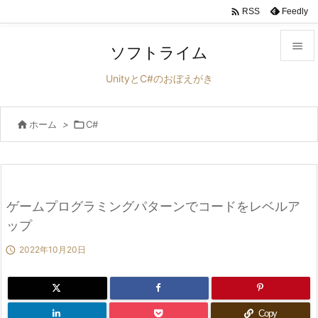

Feedly
RSS

ソフトライム

UnityとC#のおぼえがき
メニュ


ホーム
>

C#
サイド

前へ

次へ
ゲームプログラミングパターンでコードをレベルア

ップ
検索

2022年10月20日
Copy