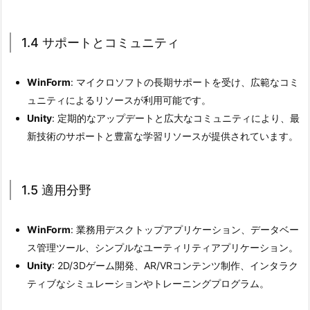
3.
2.
1.4 サポートとコミュニティ
3
コ
ー
WinForm
: マイクロソフトの長期サポートを受け、広範なコミ
ド
ュニティによるリソースが利用可能です。
の
Unity
: 定期的なアップデートと広大なコミュニティにより、最
記
新技術のサポートと豊富な学習リソースが提供されています。
述
と
1.5 適用分野
管
理
2.
WinForm
: 業務用デスクトップアプリケーション、データベー
4.
ス管理ツール、シンプルなユーティリティアプリケーション。
2.
Unity
: 2D/3Dゲーム開発、AR/VRコンテンツ制作、インタラク
4
ティブなシミュレーションやトレーニングプログラム。
デ