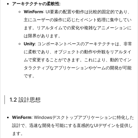
野
アーキテクチャの柔軟性
:
WinForm
: UI要素の配置や動作は比較的固定的であり、
2.
主にユーザーの操作に応じたイベント処理に集中してい
2.
ます。リアルタイムでの変化や複雑なアニメーションに
エ
は限界があります。
デ
Unity
: コンポーネントベースのアーキテクチャは、非常
ィ
に柔軟であり、オブジェクトの動作や外観をリアルタイ
タ
ムで変更することができます。これにより、動的でイン
操
タラクティブなアプリケーションやゲームの開発が可能
作
です。
の
比
較
1.2 設計思想
2.
1.
WinForm
2.
: Windowsデスクトップアプリケーションに特化した
設計で、迅速な開発を可能にする直感的なUIデザインを提供し
1
ます。
開