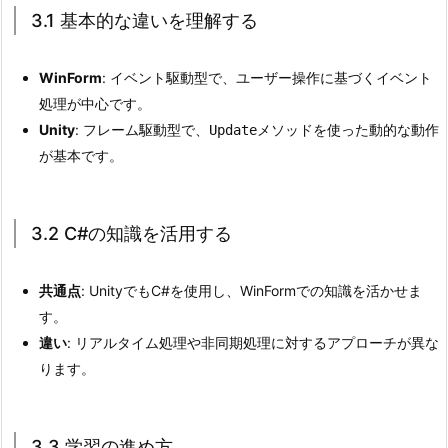
2
3.1 基本的な違いを理解する
C
#
WinForm
: イベント駆動型で、ユーザー操作に基づくイベント
の
処理が中心です。
知
Unity
: フレーム駆動型で、
メソッドを使った動的な動作
Update
識
が基本です。
を
活
用
3.2 C#の知識を活用する
す
る
共通点
: UnityでもC#を使用し、WinFormでの知識を活かせま
3.
す。
3.
違い
: リアルタイム処理や非同期処理に対するアプローチが異な
3.
ります。
3
学
習
3.3 学習の進め方