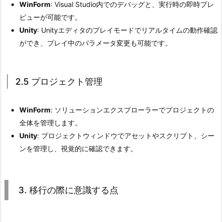
WinForm
: Visual Studio内でのデバッグと、実行時の即時プレ
1.
ビューが可能です。
3.
Unity
: Unityエディタのプレイモードでリアルタイムの動作確認
1
ができ、プレイ中のパラメータ変更も可能です。
基
本
的
2.5 プロジェクト管理
な
違
い
WinForm
: ソリューションエクスプローラーでプロジェクトの
を
全体を管理します。
理
Unity
: プロジェクトウィンドウでアセットやスクリプト、シー
解
ンを管理し、視覚的に確認できます。
す
る
3.
3. 移行の際に意識する点
2.
3.