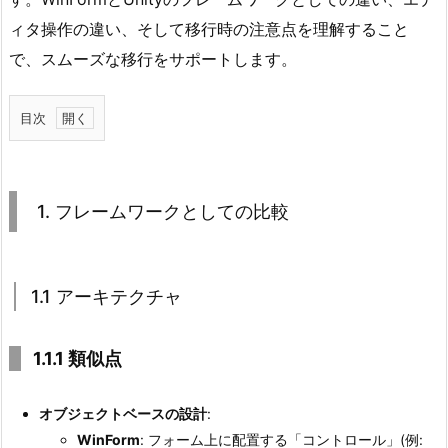
ィタ操作の違い、そして移行時の注意点を理解すること
で、スムーズな移行をサポートします。
目次
1.
1.
フ
1. フレームワークとしての比較
レ
ー
ム
1.1 アーキテクチャ
ワ
ー
ク
1.1.1 類似点
と
し
オブジェクトベースの設計
:
て
WinForm
: フォーム上に配置する「コントロール」(例: