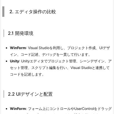
バ
ッ
2. エディタ操作の比較
グ
と
プ
2.1 開発環境
レ
ビ
WinForm
: Visual Studioを利用し、プロジェクト作成、UIデザ
ュ
イン、コード記述、デバッグを一貫して行います。
ー
Unity
: Unityエディタでプロジェクト管理、シーンデザイン、ア
2.
セット管理、スクリプト編集を行い、Visual Studioと連携して
5.
コードを記述します。
2.
5
プ
2.2 UIデザインと配置
ロ
ジ
WinForm
: フォーム上にコントロールやUserControlをドラッグ
ェ