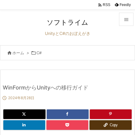

Feedly
RSS

ソフトライム

UnityとC#のおぼえがき
メニュ


ホーム
>

C#
サイド

前へ

次へ
WinFormからUnityへの移行ガイド


2024年8月28日
検索
Copy