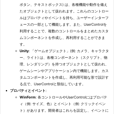
の
ボタン、テキストボックス) は、各種機能や動作を備え
比
たオブジェクトとして扱われます。これらのコントロー
較
ルはプロパティやイベントを持ち、ユーザーインターフ
1.
ェースの一部として機能します。また、UserControlを
1.
利用することで、複数のコントロールをまとめたカスタ
1.
ムコンポーネントを作成し、再利用することができま
1
す。
ア
Unity
: 「ゲームオブジェクト」(例: カメラ、キャラクタ
ー
ー、ライト) は、各種コンポーネント（スクリプト、物
キ
理、レンダリング）を持つオブジェクトとして扱われ、
テ
ゲームシーンやアプリケーション内で機能します。カス
ク
タムコンポーネントを作成し、再利用可能な形で設計す
チ
る点で、UserControlと類似しています。
ャ
プロパティとイベント
:
1.
WinForm
: 各コントロールやUserControlにはプロパテ
2.
ィ（例: サイズ、色）とイベント（例: クリックイベン
1.
ト）があります。開発者はこれらを設定し、イベントに