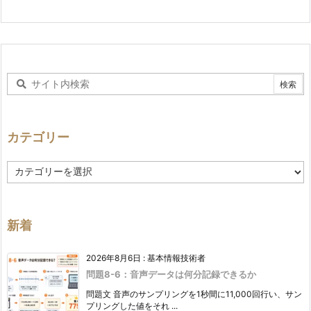
カテゴリー
カ
テ
ゴ
リ
ー
新着
2026年8月6日
:
基本情報技術者
問題8-6：音声データは何分記録できるか
問題文 音声のサンプリングを1秒間に11,000回行い、サン
プリングした値をそれ ...