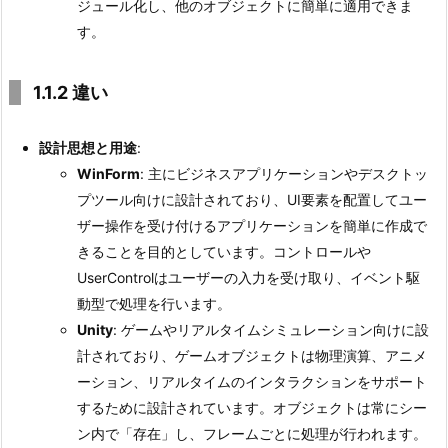
ジュール化し、他のオブジェクトに簡単に適用できま
ポ
す。
ー
ト
と
1.1.2 違い
コ
ミ
設計思想と用途
:
ュ
WinForm
: 主にビジネスアプリケーションやデスクトッ
ニ
プツール向けに設計されており、UI要素を配置してユー
テ
ザー操作を受け付けるアプリケーションを簡単に作成で
ィ
きることを目的としています。コントロールや
1.
UserControlはユーザーの入力を受け取り、イベント駆
5.
動型で処理を行います。
1.
Unity
: ゲームやリアルタイムシミュレーション向けに設
5
計されており、ゲームオブジェクトは物理演算、アニメ
適
ーション、リアルタイムのインタラクションをサポート
用
するために設計されています。オブジェクトは常にシー
分
ン内で「存在」し、フレームごとに処理が行われます。