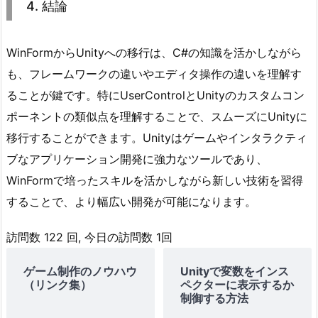
る
4. 結論
4.
4.
WinFormからUnityへの移行は、C#の知識を活かしながら
結
も、フレームワークの違いやエディタ操作の違いを理解す
論
ることが鍵です。特にUserControlとUnityのカスタムコン
ポーネントの類似点を理解することで、スムーズにUnityに
移行することができます。Unityはゲームやインタラクティ
ブなアプリケーション開発に強力なツールであり、
WinFormで培ったスキルを活かしながら新しい技術を習得
することで、より幅広い開発が可能になります。
訪問数 122 回, 今日の訪問数 1回
ゲーム制作のノウハウ
Unityで変数をインス
（リンク集）
ペクターに表示するか
制御する方法