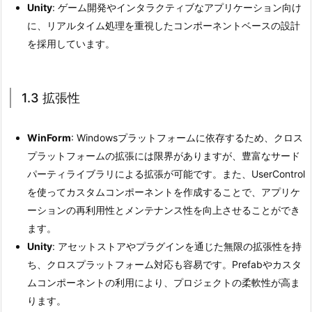
Unity
発
: ゲーム開発やインタラクティブなアプリケーション向け
に、リアルタイム処理を重視したコンポーネントベースの設計
環
を採用しています。
境
2.
2.
1.3 拡張性
2.
2
U
WinForm
: Windowsプラットフォームに依存するため、クロス
I
プラットフォームの拡張には限界がありますが、豊富なサード
デ
パーティライブラリによる拡張が可能です。また、UserControl
ザ
を使ってカスタムコンポーネントを作成することで、アプリケ
イ
ーションの再利用性とメンテナンス性を向上させることができ
ン
ます。
と
Unity
: アセットストアやプラグインを通じた無限の拡張性を持
配
ち、クロスプラットフォーム対応も容易です。Prefabやカスタ
置
ムコンポーネントの利用により、プロジェクトの柔軟性が高ま
ります。
2.