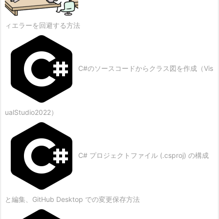
ィエラーを回避する方法
C#のソースコードからクラス図を作成（Vis
ualStudio2022）
C# プロジェクトファイル (.csproj) の構成
と編集、GitHub Desktop での変更保存方法