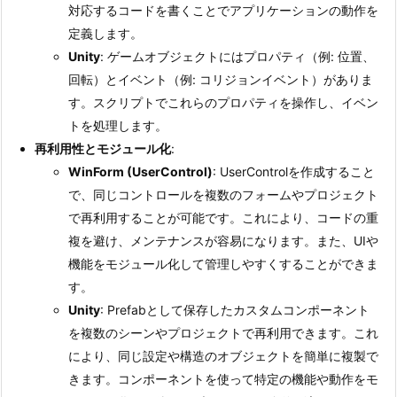
2
対応するコードを書くことでアプリケーションの動作を
設
定義します。
計
Unity
: ゲームオブジェクトにはプロパティ（例: 位置、
思
回転）とイベント（例: コリジョンイベント）がありま
想
す。スクリプトでこれらのプロパティを操作し、イベン
トを処理します。
1.
再利用性とモジュール化
:
3.
WinForm (UserControl)
: UserControlを作成すること
1.
で、同じコントロールを複数のフォームやプロジェクト
3
で再利用することが可能です。これにより、コードの重
拡
複を避け、メンテナンスが容易になります。また、UIや
張
機能をモジュール化して管理しやすくすることができま
性
す。
1.
Unity
: Prefabとして保存したカスタムコンポーネント
4.
を複数のシーンやプロジェクトで再利用できます。これ
1.
により、同じ設定や構造のオブジェクトを簡単に複製で
4
きます。コンポーネントを使って特定の機能や動作をモ
サ