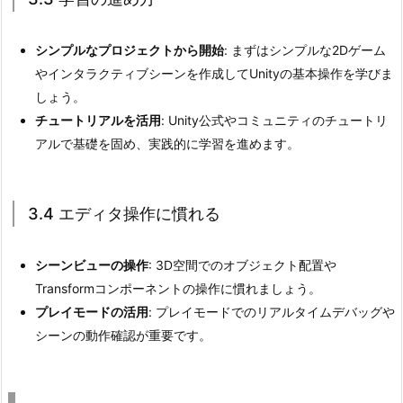
の
進
シンプルなプロジェクトから開始
: まずはシンプルな2Dゲーム
め
やインタラクティブシーンを作成してUnityの基本操作を学びま
方
しょう。
3.
チュートリアルを活用
: Unity公式やコミュニティのチュートリ
4.
アルで基礎を固め、実践的に学習を進めます。
3.
4
エ
3.4 エディタ操作に慣れる
デ
ィ
シーンビューの操作
: 3D空間でのオブジェクト配置や
タ
Transformコンポーネントの操作に慣れましょう。
操
プレイモードの活用
: プレイモードでのリアルタイムデバッグや
作
シーンの動作確認が重要です。
に
慣
れ