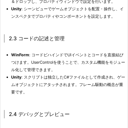
＆ドロップし、プロパティウィンドウで設定を行います。
ク
Unity
: シーンビューでゲームオブジェクトを配置・操作し、イ
ト
ンスペクタでプロパティやコンポーネントを設定します。
管
理
3.
2.3 コードの記述と管理
3.
移
WinForm
: コードビハインドでUIイベントとコードを直接結び
行
つけます。UserControlを使うことで、カスタム機能をモジュー
の
ル化して管理できます。
際
Unity
: スクリプトは独立したC#ファイルとして作成され、ゲー
に
ムオブジェクトにアタッチされます。フレーム駆動の概念が重
意
要です。
識
す
る
2.4 デバッグとプレビュー
点
3.