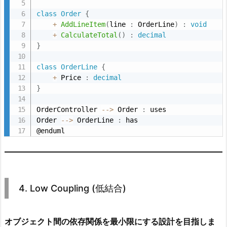
n
class
Order
{
+
AddLineItem
(
line 
:
 OrderLine
)
:
void
t
+
CalculateTotal
(
)
:
decimal
U
}
M
L
class
OrderLine
{
ク
+
 Price 
:
decimal
}
ラ
ス
OrderController 
--
>
 Order 
:
 uses

図
Order 
--
>
 OrderLine 
:
 has

@enduml
5.
5.
H
i
g
4. Low Coupling (低結合)
h
C
オブジェクト間の依存関係を最小限にする設計を目指しま
o