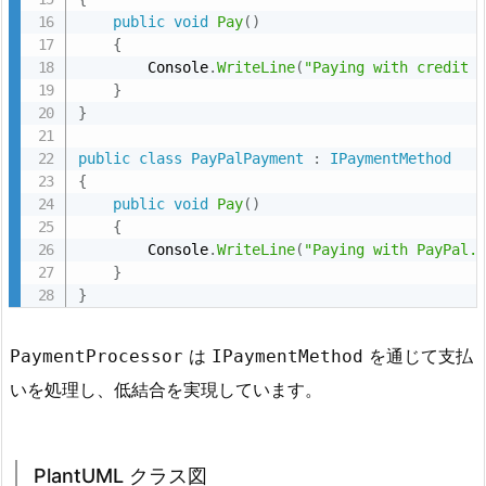
public
void
Pay
(
)
P
{
l
        Console
.
WriteLine
(
"Paying with credit 
a
}
n
}
t
public
class
PayPalPayment
:
IPaymentMethod
U
{
M
public
void
Pay
(
)
L
{
        Console
.
WriteLine
(
"Paying with PayPal.
ク
}
ラ
}
ス
図
は
を通じて支払
PaymentProcessor
IPaymentMethod
6.
いを処理し、低結合を実現しています。
6.
P
o
PlantUML クラス図
l