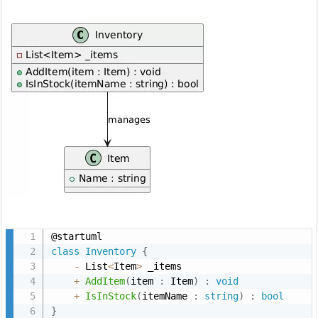
P
l
a
n
t
U
M
L
ク
ラ
ス
図
8.
class
Inventory
{
8.
-
 List
<
Item
>
 _items

I
+
AddItem
(
item 
:
 Item
)
:
void
n
+
IsInStock
(
itemName 
:
string
)
:
bool
}
d