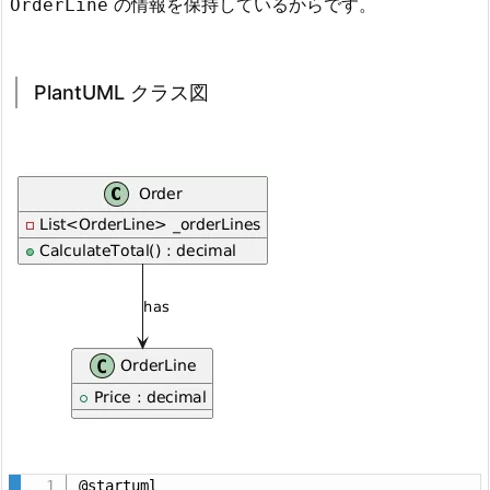
の情報を保持しているからです。
OrderLine
ト)
1.
1.
PlantUML クラス図
C
#
の
例
1.
2.
P
l
a
n
t
U
M
L