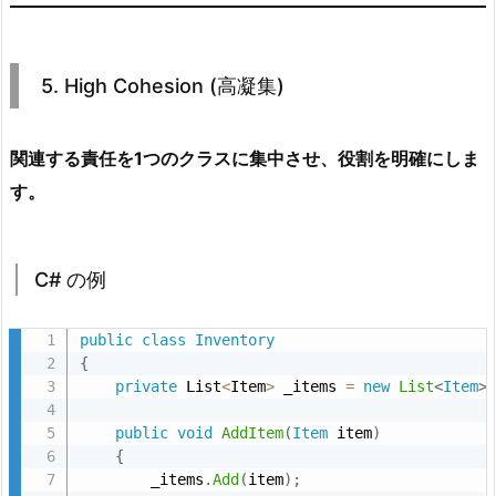
ラ
ス
図
5. High Cohesion (高凝集)
7.
7.
関連する責任を1つのクラスに集中させ、役割を明確にしま
P
す。
u
r
e
C# の例
F
a
public
class
Inventory
b
{
r
private
 List
<
Item
>
 _items 
=
new
List
<
Item
>
i
c
public
void
AddItem
(
Item
 item
)
{
a
        _items
.
Add
(
item
)
;
t