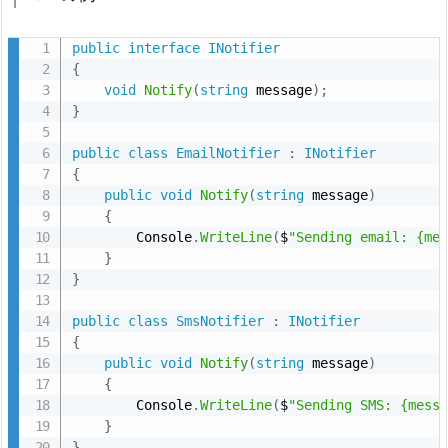
public
interface
INotifier
{
void
Notify
(
string
 message
)
;
}
public
class
EmailNotifier
:
INotifier
{
public
void
Notify
(
string
 message
)
{
        Console
.
WriteLine
(
$
"Sending email: {me
}
}
public
class
SmsNotifier
:
INotifier
{
public
void
Notify
(
string
 message
)
{
        Console
.
WriteLine
(
$
"Sending SMS: {mess
}
}