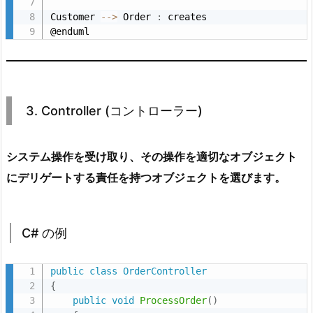
ロ
Customer 
--
>
 Order 
:
 creates

@enduml
ー
ラ
ー)
3.
1.
3. Controller (コントローラー)
C
#
システム操作を受け取り、その操作を適切なオブジェクト
の
にデリゲートする責任を持つオブジェクトを選びます。
例
3.
2.
C# の例
P
l
public
class
OrderController
a
{
n
public
void
ProcessOrder
(
)
t