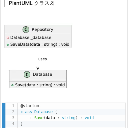
PlantUML クラス図
class
Database
{
+
Save
(
data 
:
string
)
:
void
}