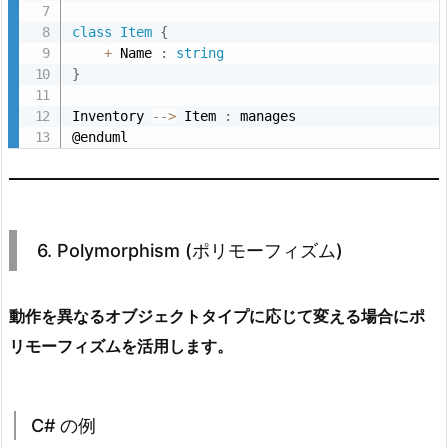
i
class
Item
{
r
+
 Name 
:
string
e
}
c
Inventory 
--
>
 Item 
:
 manages

t
@enduml
i
o
n
(間
6. Polymorphism (ポリモーフィズム)
接
化)
8.
動作を異なるオブジェクトタイプに応じて変える場合にポ
1.
リモーフィズムを活用します。
C
#
の
C# の例
例