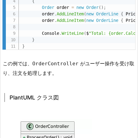
{
U
Order
 order 
=
new
Order
(
)
;
        order
.
AddLineItem
(
new
OrderLine
{
 Pric
M
        order
.
AddLineItem
(
new
OrderLine
{
 Pric
L
ク
        Console
.
WriteLine
(
$
"Total: {order.Calc
ラ
}
}
ス
図
この例では、
がユーザー操作を受け取
OrderController
4.
り、注文を処理します。
4.
L
o
PlantUML クラス図
w
C
o
u
p
l