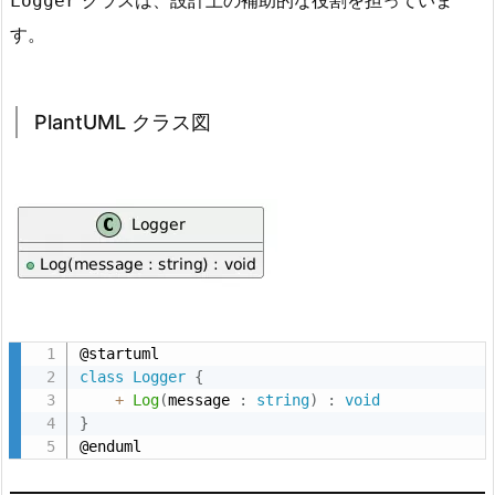
Logger
す。
PlantUML クラス図
class
Logger
{
+
Log
(
message 
:
string
)
:
void
}
@enduml