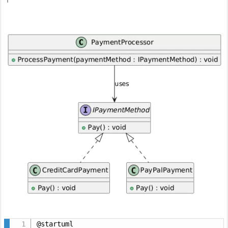
y
m
o
r
p
h
i
s
m
(ポ
リ
モ
ー
フ
ィ
ズ
ム)