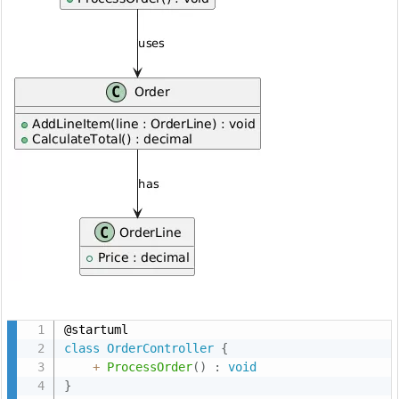
i
n
g
(低
結
合)
4.
1.
C
#
の
例
4.
2.
class
OrderController
{
P
+
ProcessOrder
(
)
:
void
l
}
a