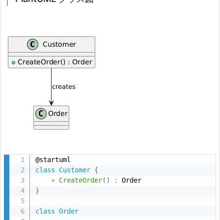
ス
図
3.
3.
C
o
n
t
r
o
l
l
e
class
Customer
{
r
+
CreateOrder
(
)
:
}
(コ
ン
class
Order
ト