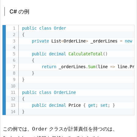
a
t
C# の例
i
o
public
class
Order
n
{
E
private
 List
<
OrderLine
>
 _orderLines 
=
new
x
public
decimal
CalculateTotal
(
)
p
{
e
return
 _orderLines
.
Sum
(
line 
=
>
 line
.
Pr
r
}
}
t
(情
public
class
OrderLine
報
{
エ
public
decimal
 Price 
{
get
;
set
;
}
}
キ
ス
この例では、
パ
クラスが計算責任を持つのは、
Order
ー