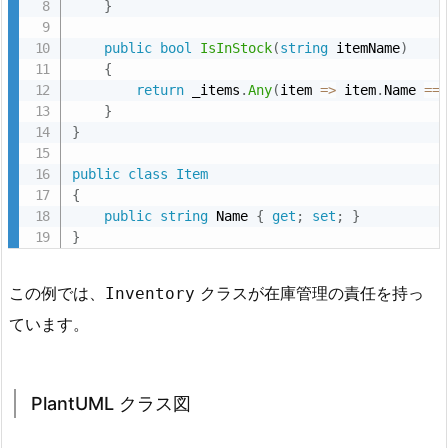
}
i
o
public
bool
IsInStock
(
string
 itemName
)
n
{
return
 _items
.
Any
(
item 
=
>
 item
.
Name 
==
(純
}
粋
}
な
作
public
class
Item
{
り
public
string
 Name 
{
get
;
set
;
}
物)
}
7.
1.
この例では、
クラスが在庫管理の責任を持っ
Inventory
C
ています。
#
の
例
PlantUML クラス図
7.
2.