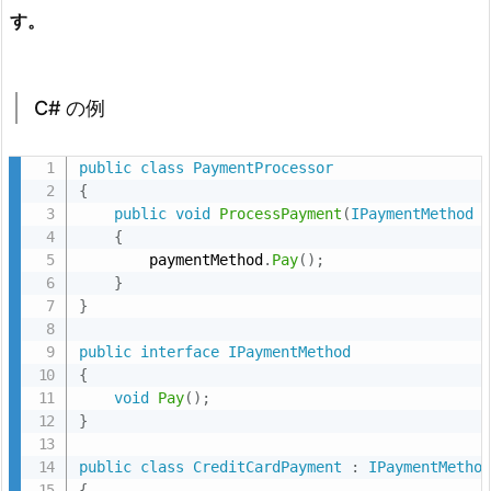
す。
h
e
s
C# の例
i
o
n
public
class
PaymentProcessor
{
(高
public
void
ProcessPayment
(
IPaymentMethod
 
凝
{
集)
        paymentMethod
.
Pay
(
)
;
}
5.
}
1.
C
public
interface
IPaymentMethod
#
{
の
void
Pay
(
)
;
}
例
5.
public
class
CreditCardPayment
:
IPaymentMetho
2.
{