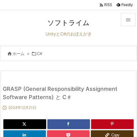

Feedly
RSS

ソフトライム

UnityとC#のおぼえがき
メニュ


ホーム
>

C#
サイド

前へ

次へ
GRASP (General Responsibility Assignment

Software Patterns) と C＃
検索

2024年12月21日
Copy