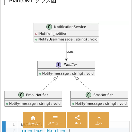
PlantUML クラス図




メニュー
SNS
上へ
ホーム
interface
INotifier
{