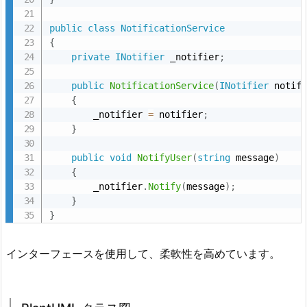
public
class
NotificationService
{
private
INotifier
 _notifier
;
public
NotificationService
(
INotifier
 notif
{
        _notifier 
=
 notifier
;
}
public
void
NotifyUser
(
string
 message
)
{
        _notifier
.
Notify
(
message
)
;
}
}
インターフェースを使用して、柔軟性を高めています。