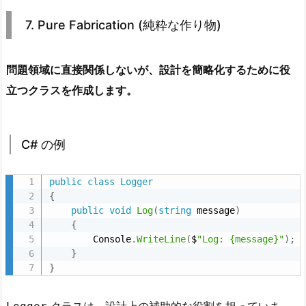
t
7. Pure Fabrication (純粋な作り物)
U
M
L
問題領域に直接関係しないが、設計を簡略化するために役
ク
立つクラスを作成します。
ラ
ス
図
C# の例
public
class
Logger
{
public
void
Log
(
string
 message
)
{
        Console
.
WriteLine
(
$
"Log: {message}"
)
;
}
}
クラスは、設計上の補助的な役割を担っていま