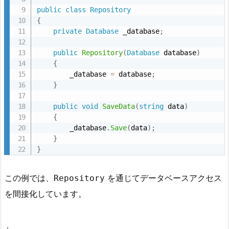
public
class
Repository
{
private
Database
 _database
;
public
Repository
(
Database
 database
)
{
        _database 
=
 database
;
}
public
void
SaveData
(
string
 data
)
{
        _database
.
Save
(
data
)
;
}
}
この例では、
を通じてデータベースアクセス
Repository
を間接化しています。