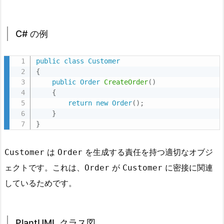
1.
C
C# の例
#
の
public
class
Customer
例
{
2.
public
Order
CreateOrder
(
)
2.
{
return
new
Order
(
)
;
P
}
l
}
a
n
は
を生成する責任を持つ適切なオブジ
Customer
Order
t
ェクトです。これは、
が
に密接に関連
Order
Customer
U
しているためです。
M
L
ク
PlantUML クラス図
ラ