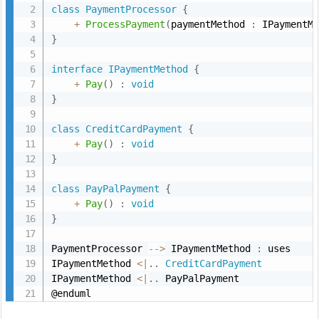
class
PaymentProcessor
{
6.
+
ProcessPayment
(
paymentMethod 
:
 IPaymentM
1.
}
C
#
interface
IPaymentMethod
{
+
Pay
(
)
:
void
の
}
例
6.
class
CreditCardPayment
{
+
Pay
(
)
:
void
2.
}
P
l
class
PayPalPayment
{
a
+
Pay
(
)
:
void
}
n
t
PaymentProcessor 
--
>
 IPaymentMethod 
:
 uses

U
IPaymentMethod 
<
|
.
.
CreditCardPayment
M
IPaymentMethod 
<
|
.
.
 PayPalPayment

@enduml
L
ク