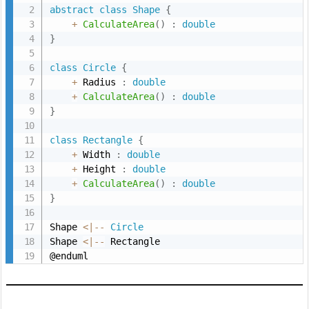
s
abstract
class
Shape
{
+
CalculateArea
(
)
:
double
(保
}
護
変
class
Circle
{
動)
+
 Radius 
:
double
+
CalculateArea
(
)
:
double
9.
}
1.
C
class
Rectangle
{
#
+
 Width 
:
double
+
 Height 
:
double
の
+
CalculateArea
(
)
:
double
例
}
9.
Shape 
<
|
--
Circle
2.
Shape 
<
|
--
 Rectangle

P
@enduml
l
a
n