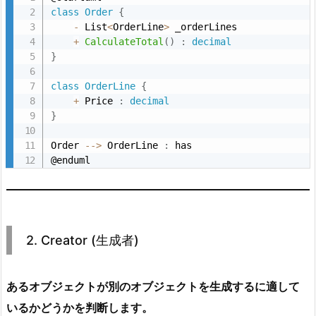
class
Order
{
ク
-
 List
<
OrderLine
>
 _orderLines

ラ
+
CalculateTotal
(
)
:
decimal
ス
}
図
class
OrderLine
{
2.
+
 Price 
:
decimal
2.
}
C
Order 
--
>
 OrderLine 
:
 has

r
@enduml
e
a
t
o
2. Creator (生成者)
r
(生
成
あるオブジェクトが別のオブジェクトを生成するに適して
者)
いるかどうかを判断します。
2.