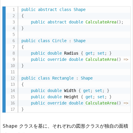
8.
public
abstract
class
Shape
2.
{
P
public
abstract
double
CalculateArea
(
)
;
l
}
a
public
class
Circle
:
Shape
n
{
t
public
double
 Radius 
{
get
;
set
;
}
U
public
override
double
CalculateArea
(
)
=
>
 
}
M
L
public
class
Rectangle
:
Shape
ク
{
ラ
public
double
 Width 
{
get
;
set
;
}
public
double
 Height 
{
get
;
set
;
}
ス
public
override
double
CalculateArea
(
)
=
>
 
図
}
9.
9.
クラスを基に、それぞれの図形クラスが独自の面積
Shape
P