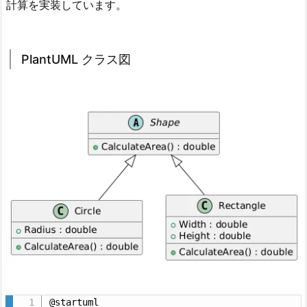
計算を実装しています。
r
o
t
PlantUML クラス図
e
c
t
e
d
V
a
r
i
a
t
i
o
n