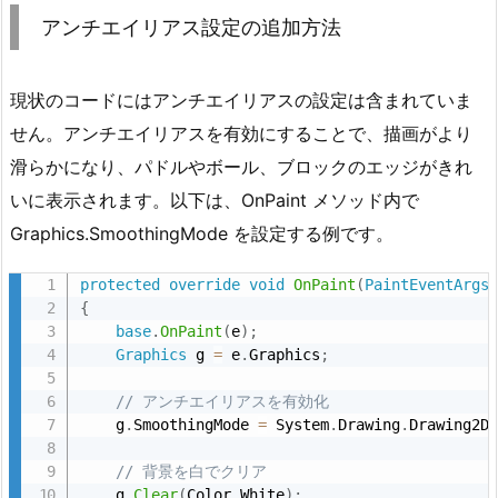
アンチエイリアス設定の追加方法
現状のコードにはアンチエイリアスの設定は含まれていま
せん。アンチエイリアスを有効にすることで、描画がより
滑らかになり、パドルやボール、ブロックのエッジがきれ
いに表示されます。以下は、OnPaint メソッド内で
Graphics.SmoothingMode を設定する例です。
protected
override
void
OnPaint
(
PaintEventArgs
{
base
.
OnPaint
(
e
)
;
Graphics
 g 
=
 e
.
Graphics
;
// アンチエイリアスを有効化
    g
.
SmoothingMode 
=
 System
.
Drawing
.
Drawing2D
// 背景を白でクリア
    g
.
Clear
(
Color
.
White
)
;