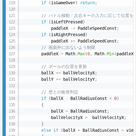
if
(
isGameOver
)
return
;
た
サ
// パドル移動：左右キーの入力に応じて位置を
ン
if
(
isLeftPressed
)
プ
            paddleX 
-
=
 PaddleSpeedConst
;
if
(
isRightPressed
)
ル）
            paddleX 
+
=
 PaddleSpeedConst
;
6.
// 画面外に出ないよう制限
1.
        paddleX 
=
 Math
.
Max
(
0
,
 Math
.
Min
(
paddleX
G
// ボールの位置を更新
a
        ballX 
+
=
 ballVelocityX
;
m
        ballY 
+
=
 ballVelocityY
;
e
M
// 壁との衝突判定
if
(
ballX 
-
 BallRadiusConst 
<
0
)
o
{
d
            ballX 
=
 BallRadiusConst
;
e
            ballVelocityX 
=
-
ballVelocityX
;
l
}
else
if
(
ballX 
+
 BallRadiusConst 
>
 vie
ク