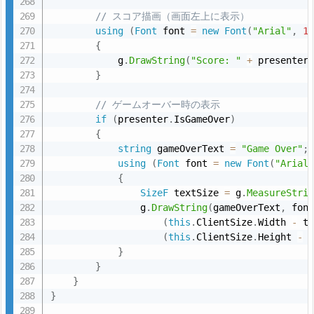
// スコア描画（画面左上に表示）
using
(
Font
 font 
=
new
Font
(
"Arial"
,
1
{
            g
.
DrawString
(
"Score: "
+
 presenter
}
// ゲームオーバー時の表示
if
(
presenter
.
IsGameOver
)
{
string
 gameOverText 
=
"Game Over"
;
using
(
Font
 font 
=
new
Font
(
"Arial
{
SizeF
 textSize 
=
 g
.
MeasureStri
                g
.
DrawString
(
gameOverText
,
 fon
(
this
.
ClientSize
.
Width 
-
 t
(
this
.
ClientSize
.
Height 
-
 
}
}
}
}