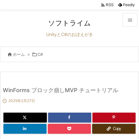

Feedly
RSS

ソフトライム

UnityとC#のおぼえがき
メニュ


ホーム
>

C#
サイド

前へ

次へ
WinForms ブロック崩しMVP チュートリアル


2025年2月27日
検索
Copy