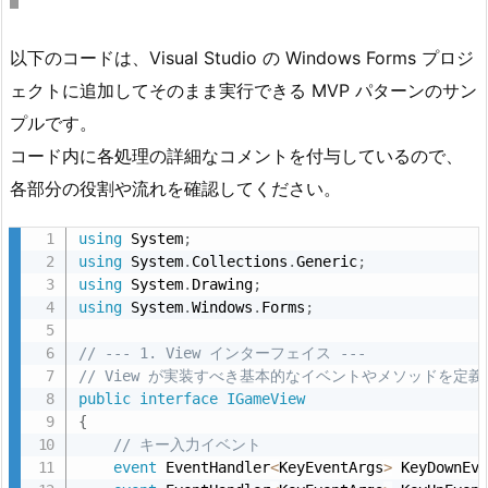
め
4.
以下のコードは、Visual Studio の Windows Forms プロジ
ア
ェクトに追加してそのまま実行できる MVP パターンのサン
ン
プルです。
チ
コード内に各処理の詳細なコメントを付与しているので、
エ
各部分の役割や流れを確認してください。
イ
リ
using
 System
;
ア
using
 System
.
Collections
.
Generic
;
ス
using
 System
.
Drawing
;
using
 System
.
Windows
.
Forms
;
設
定
// --- 1. View インターフェイス ---
の
// View が実装すべき基本的なイベントやメソッドを定義
追
public
interface
IGameView
{
加
// キー入力イベント
方
event
 EventHandler
<
KeyEventArgs
>
 KeyDownEv
法