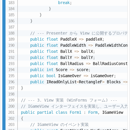
ン
break
;
ト
}
}
6.
}
4.
M
// --- Presenter から View に公開するプロパテ
public
float
 PaddleX 
=
>
 paddleX
;
o
public
float
 PaddleWidth 
=
>
 PaddleWidthCon
d
public
float
 BallX 
=
>
 ballX
;
e
public
float
 BallY 
=
>
 ballY
;
l
public
float
 BallRadius 
=
>
 BallRadiusConst
public
int
 Score 
=
>
 score
;
追
public
bool
 IsGameOver 
=
>
 isGameOver
;
加
public
 IReadOnlyList
<
RectangleF
>
 Blocks 
=
>
時
}
の
// --- 3. View 実装 (WinForms フォーム) ---
U
// IGameView インターフェイスを実装し、ユーザー入
M
public
partial
class
Form1
:
Form
,
L
{
図
// IGameView のイベント実装