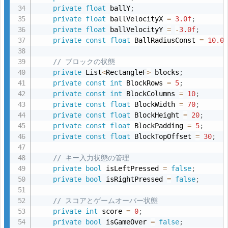
private
float
 ballY
;
ケ
private
float
 ballVelocityX 
=
3.0f
;
ン
private
float
 ballVelocityY 
=
-
3.0f
;
ス
private
const
float
 BallRadiusConst 
=
10.0
図：
// ブロックの状態
キ
private
 List
<
RectangleF
>
 blocks
;
ー
private
const
int
 BlockRows 
=
5
;
入
private
const
int
 BlockColumns 
=
10
;
力
private
const
float
 BlockWidth 
=
70
;
private
const
float
 BlockHeight 
=
20
;
処
private
const
float
 BlockPadding 
=
5
;
理
private
const
float
 BlockTopOffset 
=
30
;
5.
// キー入力状態の管理
3.
private
bool
 isLeftPressed 
=
false
;
3.
private
bool
 isRightPressed 
=
false
;
シ
ー
// スコアとゲームオーバー状態
private
int
 score 
=
0
;
ケ
private
bool
 isGameOver 
=
false
;
ン