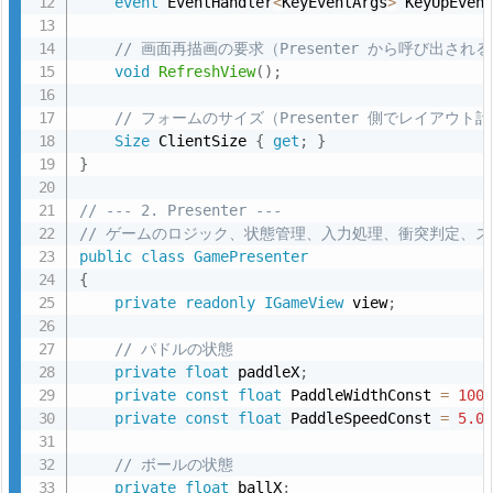
event
 EventHandler
<
KeyEventArgs
>
 KeyUpEven
5.
// 画面再描画の要求（Presenter から呼び出され
U
void
RefreshView
(
)
;
M
L
// フォームのサイズ（Presenter 側でレイアウト
図
Size
 ClientSize 
{
get
;
}
}
5.
1.
// --- 2. Presenter ---
1.
// ゲームのロジック、状態管理、入力処理、衝突判定、
ク
public
class
GamePresenter
{
ラ
private
readonly
IGameView
 view
;
ス
図
// パドルの状態
private
float
 paddleX
;
5.
private
const
float
 PaddleWidthConst 
=
100
2.
private
const
float
 PaddleSpeedConst 
=
5.0
2.
シ
// ボールの状態
private
float
 ballX
;
ー