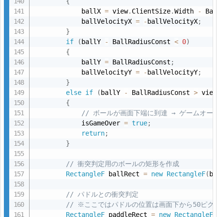
{
ラ
            ballX 
=
 view
.
ClientSize
.
Width 
-
 Ba
ス
            ballVelocityX 
=
-
ballVelocityX
;
の
}
例
if
(
ballY 
-
 BallRadiusConst 
<
0
)
{
6.
            ballY 
=
 BallRadiusConst
;
2.
            ballVelocityY 
=
-
ballVelocityY
;
G
}
else
if
(
ballY 
-
 BallRadiusConst 
>
 vie
a
{
m
// ボールが画面下端に到達 → ゲームオー
e
            isGameOver 
=
true
;
P
return
;
}
r
e
// 衝突判定用のボールの矩形を作成
s
RectangleF
 ballRect 
=
new
RectangleF
(
b
e
// パドルとの衝突判定
n
// ※ここではパドルの位置は画面下から50ピ
t
RectangleF
 paddleRect 
=
new
RectangleF