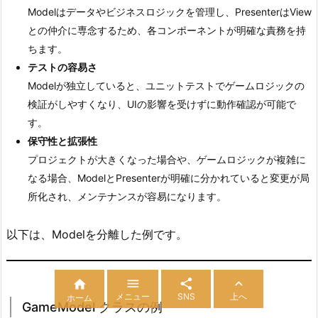
Modelはデータやビジネスロジックを管理し、PresenterはView
との仲介に専念するため、各コンポーネントが明確な責務を持
ちます。
テストの容易さ
Modelが独立していると、ユニットテストでゲームロジックの
検証がしやすくなり、UIの影響を受けずに動作確認が可能で
す。
保守性と拡張性
プロジェクトが大きくなった場合や、ゲームロジックが複雑に
なる場合、ModelとPresenterが明確に分かれていると変更が局
所化され、メンテナンスが容易になります。
以下は、Modelを分離した例です。




メニュー
SNS
上へ
ホーム
GameModel クラスの例