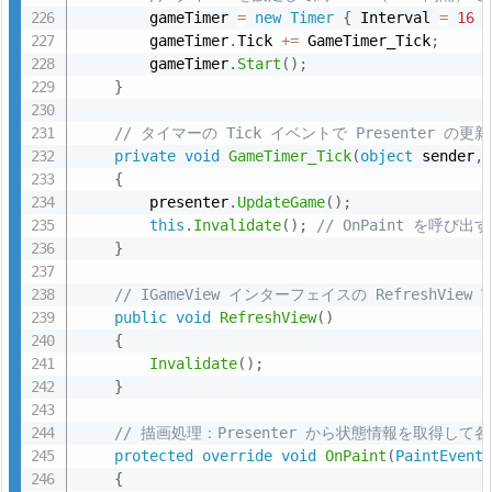
        gameTimer 
=
new
Timer
{
 Interval 
=
16
        gameTimer
.
Tick 
+
=
 GameTimer_Tick
;
        gameTimer
.
Start
(
)
;
}
// タイマーの Tick イベントで Presenter の
private
void
GameTimer_Tick
(
object
 sender
,
{
        presenter
.
UpdateGame
(
)
;
this
.
Invalidate
(
)
;
// OnPaint を呼び
}
// IGameView インターフェイスの RefreshView 
public
void
RefreshView
(
)
{
Invalidate
(
)
;
}
// 描画処理：Presenter から状態情報を取得し
protected
override
void
OnPaint
(
PaintEvent
{