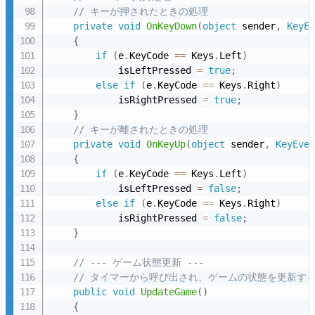
// キーが押されたときの処理
6.
private
void
OnKeyDown
(
object
 sender
,
KeyE
参
{
考
if
(
e
.
KeyCode 
==
 Keys
.
Left
)
（M
            isLeftPressed 
=
true
;
else
if
(
e
.
KeyCode 
==
 Keys
.
Right
)
o
            isRightPressed 
=
true
;
d
}
e
// キーが離されたときの処理
l
private
void
OnKeyUp
(
object
 sender
,
KeyEve
ク
{
if
(
e
.
KeyCode 
==
 Keys
.
Left
)
ラ
            isLeftPressed 
=
false
;
ス
else
if
(
e
.
KeyCode 
==
 Keys
.
Right
)
も
            isRightPressed 
=
false
;
分
}
割
// --- ゲーム状態更新 ---
実
// タイマーから呼び出され、ゲームの状態を更新す
装
public
void
UpdateGame
(
)
し
{