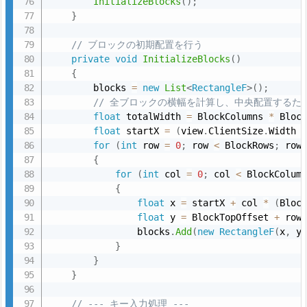
InitializeBlocks
(
)
;
ア
}
ク
// ブロックの初期配置を行う
テ
private
void
InitializeBlocks
(
)
ィ
{
ビ
        blocks 
=
new
List
<
RectangleF
>
(
)
;
テ
// 全ブロックの横幅を計算し、中央配置するた
float
 totalWidth 
=
 BlockColumns 
*
 Bloc
ィ
float
 startX 
=
(
view
.
ClientSize
.
Width 
図：
for
(
int
 row 
=
0
;
 row 
<
 BlockRows
;
 row
ゲ
{
ー
for
(
int
 col 
=
0
;
 col 
<
 BlockColum
{
ム
float
 x 
=
 startX 
+
 col 
*
(
Bloc
更
float
 y 
=
 BlockTopOffset 
+
 row
新
                blocks
.
Add
(
new
RectangleF
(
x
,
 y
サ
}
}
イ
}
ク
ル
// --- キー入力処理 ---