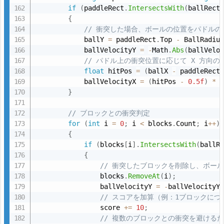
e
if
(
paddleRect
.
IntersectsWith
(
ballRect
r
{
の
// 衝突した場合、ボールの位置をパドルの
            ballY 
=
 paddleRect
.
Top 
-
 BallRadiu
更
            ballVelocityY 
=
-
Math
.
Abs
(
ballVelo
新
// パドル上の衝突位置に応じて X 方向の
例
float
 hitPos 
=
(
ballX 
-
 paddleRect
            ballVelocityX 
=
(
hitPos 
-
0.5f
)
*
6.
}
3.
分
// ブロックとの衝突判定
離
for
(
int
 i 
=
0
;
 i 
<
 blocks
.
Count
;
 i
++
)
{
す
if
(
blocks
[
i
]
.
IntersectsWith
(
ballR
る
{
場
// 衝突したブロックを削除し、ボール
合
                blocks
.
RemoveAt
(
i
)
;
                ballVelocityY 
=
-
ballVelocityY
の
// スコアを加算（例：1ブロックにつき
ポ
                score 
+
=
10
;
イ
// 複数のブロックとの衝突を避ける