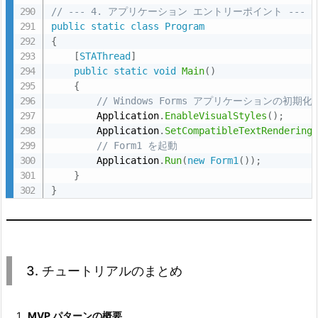
// --- 4. アプリケーション エントリーポイント ---
public
static
class
Program
{
[
STAThread
]
public
static
void
Main
(
)
{
// Windows Forms アプリケーションの初期化
        Application
.
EnableVisualStyles
(
)
;
        Application
.
SetCompatibleTextRendering
// Form1 を起動
        Application
.
Run
(
new
Form1
(
)
)
;
}
}
3. チュートリアルのまとめ
MVP パターンの概要