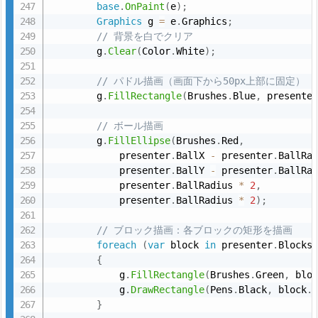
base
.
OnPaint
(
e
)
;
Graphics
 g 
=
 e
.
Graphics
;
// 背景を白でクリア
        g
.
Clear
(
Color
.
White
)
;
// パドル描画（画面下から50px上部に固定）
        g
.
FillRectangle
(
Brushes
.
Blue
,
 presente
// ボール描画
        g
.
FillEllipse
(
Brushes
.
Red
,
            presenter
.
BallX 
-
 presenter
.
BallRa
            presenter
.
BallY 
-
 presenter
.
BallRa
            presenter
.
BallRadius 
*
2
,
            presenter
.
BallRadius 
*
2
)
;
// ブロック描画：各ブロックの矩形を描画
foreach
(
var
 block 
in
 presenter
.
Blocks
{
            g
.
FillRectangle
(
Brushes
.
Green
,
 blo
            g
.
DrawRectangle
(
Pens
.
Black
,
 block
.
}