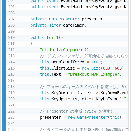
public
event
 EventHandler
<
KeyEventArgs
>
 Ke
public
event
 EventHandler
<
KeyEventArgs
>
 Ke
private
GamePresenter
 presenter
;
private
Timer
 gameTimer
;
public
Form1
(
)
{
InitializeComponent
(
)
;
// ダブルバッファリング有効化で描画のちらつ
this
.
DoubleBuffered 
=
true
;
this
.
ClientSize 
=
new
Size
(
800
,
600
)
;
this
.
Text 
=
"Breakout MVP Example"
;
// フォームのキー入力イベントを発行し、Prese
this
.
KeyDown 
+
=
(
s
,
 e
)
=
>
 KeyDownEvent
this
.
KeyUp 
+
=
(
s
,
 e
)
=
>
 KeyUpEvent
?
.
In
// Presenter の生成（View を渡す）
        presenter 
=
new
GamePresenter
(
this
)
;
// タイマーを設定して約60FPS（16ms間隔）