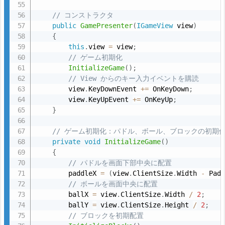
ス
// コンストラクタ
図：
public
GamePresenter
(
IGameView
 view
)
ゲ
{
this
.
view 
=
 view
;
ー
// ゲーム初期化
ム
InitializeGame
(
)
;
ル
// View からのキー入力イベントを購読
ー
        view
.
KeyDownEvent 
+
=
 OnKeyDown
;
        view
.
KeyUpEvent 
+
=
 OnKeyUp
;
プ
}
（タ
イ
// ゲーム初期化：パドル、ボール、ブロックの初期
マ
private
void
InitializeGame
(
)
{
ー
// パドルを画面下部中央に配置
処
        paddleX 
=
(
view
.
ClientSize
.
Width 
-
 Pad
理）
// ボールを画面中央に配置
        ballX 
=
 view
.
ClientSize
.
Width 
/
2
;
5.
        ballY 
=
 view
.
ClientSize
.
Height 
/
2
;
4.
// ブロックを初期配置
4.