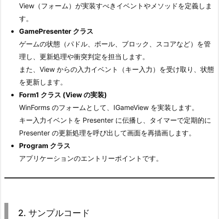
View（フォーム）が実装すべきイベントやメソッドを定義しま
プ
Modelを分離する場合
す。
ル
各コンポーネント（Model, View, Presenter）の責務が
GamePresenter クラス
コ
明確になり、保守性やテストがしやすくなります。
ゲームの状態（パドル、ボール、ブロック、スコアなど）を管
ー
アプリケーションが大規模になったり、ビジネスロジッ
理し、更新処理や衝突判定を担当します。
ド
クが複雑になる場合、Modelを独立させておくと、ロジ
また、View からの入力イベント（キー入力）を受け取り、状態
3.
ック部分の変更がUIに影響しにくくなります。
を更新します。
3.
Presenterに統合する場合
Form1 クラス (View の実装)
チ
シンプルなサンプルや小規模なプロジェクトでは、コー
WinForms のフォームとして、IGameView を実装します。
ュ
ド量を抑え、全体の理解がしやすくなるためメリットが
キー入力イベントを Presenter に伝播し、タイマーで定期的に
ー
あります。
Presenter の更新処理を呼び出して画面を再描画します。
ト
Program クラス
リ
アプリケーションのエントリーポイントです。
ア
ル
の
ま
2. サンプルコード
と