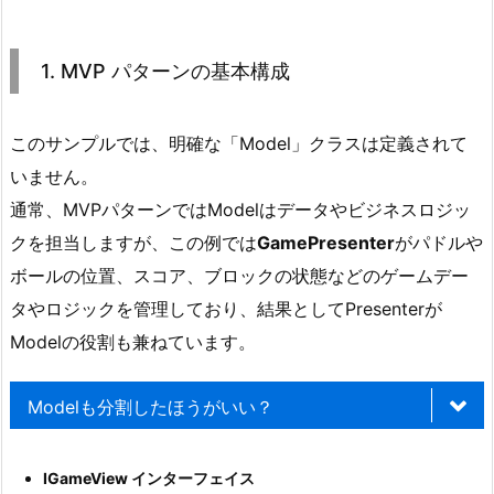
1.
M
1. MVP パターンの基本構成
V
P
パ
このサンプルでは、明確な「Model」クラスは定義されて
タ
いません。
ー
通常、MVPパターンではModelはデータやビジネスロジッ
ン
クを担当しますが、この例では
GamePresenter
がパドルや
の
ボールの位置、スコア、ブロックの状態などのゲームデー
基
タやロジックを管理しており、結果としてPresenterが
本
Modelの役割も兼ねています。
構
成
2.
Modelも分割したほうがいい？
2.
サ
IGameView インターフェイス
ン