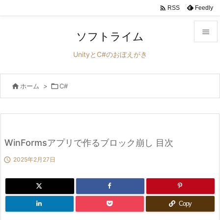

Feedly
RSS

ソフトライム

UnityとC#のおぼえがき
メニュ


ホーム
>

C#
サイド

前へ

次へ
WinFormsアプリで作るブロック崩し 目次


2025年2月27日
検索
Copy