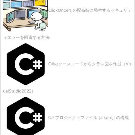
ClickOnceでの配布時に発生するセキュリテ
ィエラーを回避する方法
C#のソースコードからクラス図を作成（Vis
ualStudio2022）
C# プロジェクトファイル (.csproj) の構成