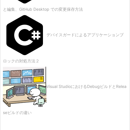
と編集、GitHub Desktop での変更保存方法
デバイスガードによるアプリケーションブ
ロックの対処方法２
Visual StudioにおけるDebugビルドとRelea
seビルドの違い