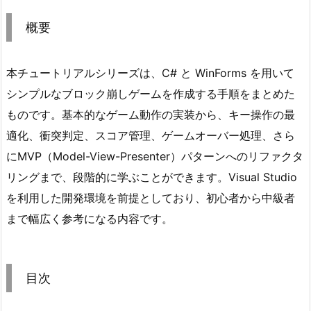
要
概要
2.
目
本チュートリアルシリーズは、C# と WinForms を用いて
次
シンプルなブロック崩しゲームを作成する手順をまとめた
3.
お
ものです。基本的なゲーム動作の実装から、キー操作の最
知
適化、衝突判定、スコア管理、ゲームオーバー処理、さら
ら
にMVP（Model-View-Presenter）パターンへのリファクタ
せ
リングまで、段階的に学ぶことができます。Visual Studio
を利用した開発環境を前提としており、初心者から中級者
まで幅広く参考になる内容です。
目次