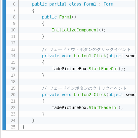
public
partial
class
Form1
:
Form
{
public
Form1
(
)
{
InitializeComponent
(
)
;
}
// フェードアウトボタンのクリックイベント
private
void
button1_Click
(
object
 send
{
            fadePictureBox
.
StartFadeOut
(
)
;
}
// フェードインボタンのクリックイベント
private
void
button2_Click
(
object
 send
{
            fadePictureBox
.
StartFadeIn
(
)
;
}
}
}