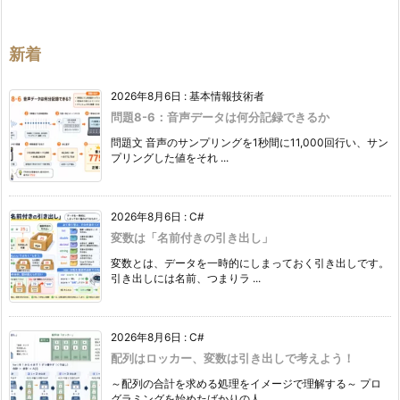
ゴ
リ
ー
新着
2026年8月6日
:
基本情報技術者
問題8-6：音声データは何分記録できるか
問題文 音声のサンプリングを1秒間に11,000回行い、サン
プリングした値をそれ ...
2026年8月6日
:
C#
変数は「名前付きの引き出し」
変数とは、データを一時的にしまっておく引き出しです。
引き出しには名前、つまりラ ...
2026年8月6日
:
C#
配列はロッカー、変数は引き出しで考えよう！
～配列の合計を求める処理をイメージで理解する～ プロ
グラミングを始めたばかりの人 ...