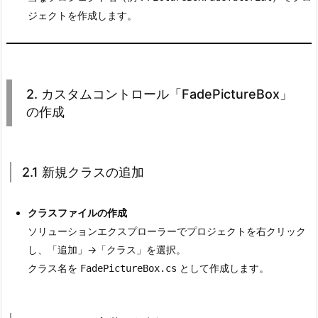
ジェクトを作成します。
2.
2.
カ
ス
タ
2. カスタムコントロール「FadePictureBox」
ム
の作成
コ
ン
ト
2.1 新規クラスの追加
ロ
ー
クラスファイルの作成
ル
ソリューションエクスプローラーでプロジェクトを右クリック
「F
し、「追加」→「クラス」を選択。
a
クラス名を
として作成します。
FadePictureBox.cs
d
e
P