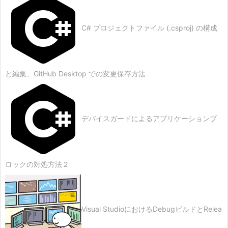
C# プロジェクトファイル (.csproj) の構成
と編集、GitHub Desktop での変更保存方法
デバイスガードによるアプリケーションブ
ロックの対処方法２
Visual StudioにおけるDebugビルドとRelea