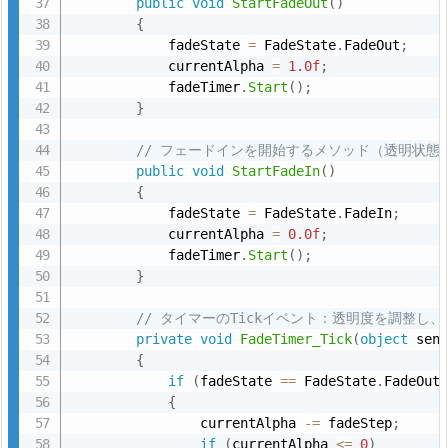
public
void
StartFadeOut
(
)
と
{
解
            fadeState 
=
 FadeState
.
FadeOut
;
説
            currentAlpha 
=
1.0f
;
            fadeTimer
.
Start
(
)
;
2.
}
3.
2.
// フェードインを開始するメソッド（透明状態
public
void
StartFadeIn
(
)
3
{
重
            fadeState 
=
 FadeState
.
FadeIn
;
要
            currentAlpha 
=
0.0f
;
な
            fadeTimer
.
Start
(
)
;
}
ポ
イ
// タイマーのTickイベント：透明度を調整し
ン
private
void
FadeTimer_Tick
(
object
 sen
ト
{
if
(
fadeState 
==
 FadeState
.
FadeOut
3.
{
3.
                currentAlpha 
-
=
 fadeStep
;
フ
if
(
currentAlpha 
<=
0
)