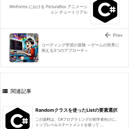
WinForms における PictureBox アニメーシ
ョン チュートリアル

Prev
コーディング学習の冒険 ～ゲームの世界に
例える3つのアプローチ～

関連記事
Randomクラスを使ったListの要素選択
この資料は、C#プログラミングの初学者向けに、
トップレベルステートメントを使って ...