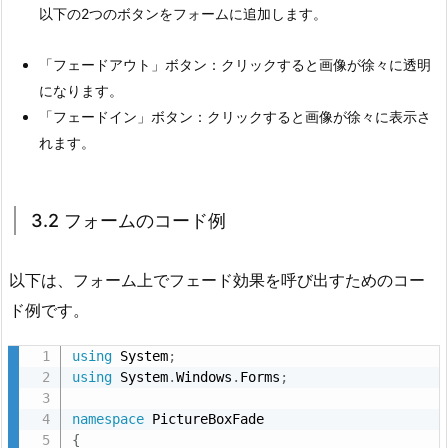
足
以下の2つのボタンをフォームに追加します。
と
拡
「フェードアウト」ボタン：クリックすると画像が徐々に透明
張
になります。
ア
「フェードイン」ボタン：クリックすると画像が徐々に表示さ
イ
れます。
デ
ィ
ア
3.2 フォームのコード例
6.
6.
以下は、フォーム上でフェード効果を呼び出すためのコー
ま
ド例です。
と
め
using
 System
;
using
 System
.
Windows
.
Forms
;
namespace
{