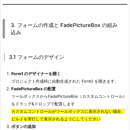
例
4.
4.
3. フォームの作成と FadePictureBox の組み
ア
込み
プ
リ
ケ
ー
3.1 フォームのデザイン
シ
ョ
Form1 のデザイナーを開く
ン
プロジェクト作成時に自動生成された
を開きます。
Form1
の
FadePictureBox の配置
実
ツールボックスからFadePictureBox（カスタムコントロール）
行
をドラッグ&ドロップで配置します
5.
カスタムコントロールがツールボックスに表示されない場合、
5.
ビルドを実行して表示されるように
してください
補
ボタンの追加