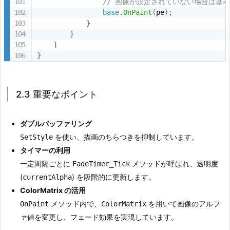
// 画像が設定されていない場合は基
の
base
.
OnPaint
(
pe
)
;
デ
}
ザ
}
イ
}
}
ン
3.
2.
2.3 重要なポイント
3.
2
ダブルバッファリング
フ
を使い、描画のちらつきを抑制しています。
SetStyle
ォ
タイマーの利用
ー
一定間隔ごとに
メソッドが呼ばれ、透明度
FadeTimer_Tick
ム
(
) を段階的に更新します。
currentAlpha
の
ColorMatrix の活用
コ
メソッド内で、
を用いて画像のアルフ
OnPaint
ColorMatrix
ー
ァ値を変更し、フェード効果を実現しています。
ド