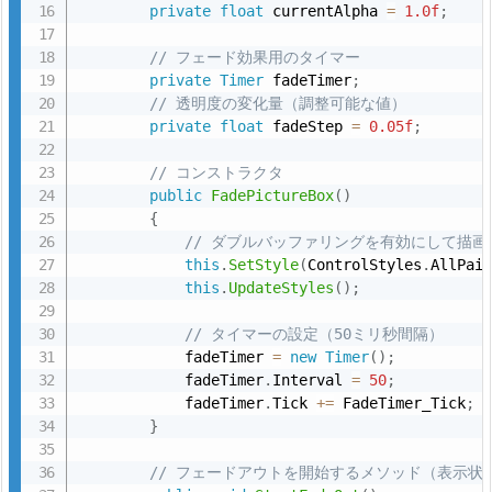
private
float
 currentAlpha 
=
1.0f
;
規
ク
// フェード効果用のタイマー
ラ
private
Timer
 fadeTimer
;
ス
// 透明度の変化量（調整可能な値）
private
float
 fadeStep 
=
0.05f
;
の
追
// コンストラクタ
加
public
FadePictureBox
(
)
{
2.
// ダブルバッファリングを有効にして描
2.
this
.
SetStyle
(
ControlStyles
.
AllPai
2.
this
.
UpdateStyles
(
)
;
2
// タイマーの設定（50ミリ秒間隔）
コ
            fadeTimer 
=
new
Timer
(
)
;
ー
            fadeTimer
.
Interval 
=
50
;
ド
            fadeTimer
.
Tick 
+
=
 FadeTimer_Tick
;
の
}
実
// フェードアウトを開始するメソッド（表示状
装