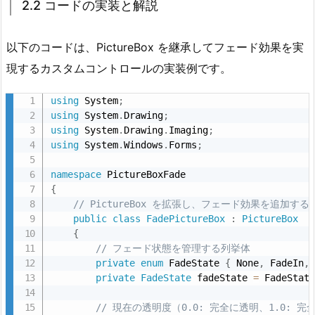
2.2 コードの実装と解説
i
c
以下のコードは、PictureBox を継承してフェード効果を実
t
現するカスタムコントロールの実装例です。
u
r
using
 System
;
e
using
 System
.
Drawing
;
B
using
 System
.
Drawing
.
Imaging
;
o
using
 System
.
Windows
.
Forms
;
x」
namespace
の
{
作
// PictureBox を拡張し、フェード効果を追加
成
public
class
FadePictureBox
:
PictureBox
{
2.
// フェード状態を管理する列挙体
1.
private
enum
 FadeState 
{
 None
,
 FadeIn
,
2.
private
FadeState
 fadeState 
=
 FadeStat
1
新
// 現在の透明度（0.0: 完全に透明、1.0: 