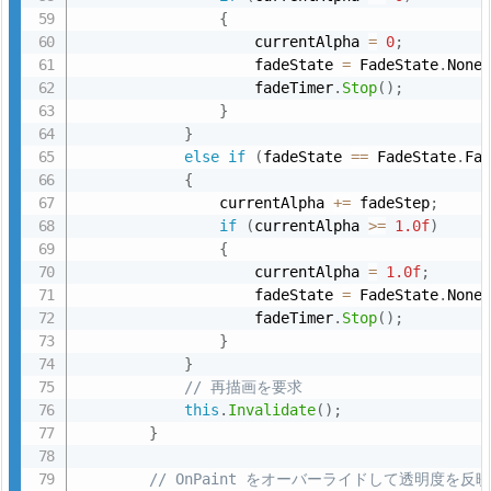
ォ
{
                    currentAlpha 
=
0
;
ー
                    fadeState 
=
 FadeState
.
None
ム
                    fadeTimer
.
Stop
(
)
;
の
}
作
}
else
if
(
fadeState 
==
 FadeState
.
Fa
成
{
と
                currentAlpha 
+
=
 fadeStep
;
F
if
(
currentAlpha 
>=
1.0f
)
a
{
                    currentAlpha 
=
1.0f
;
d
                    fadeState 
=
 FadeState
.
None
e
                    fadeTimer
.
Stop
(
)
;
P
}
i
}
// 再描画を要求
c
this
.
Invalidate
(
)
;
t
}
u
r
// OnPaint をオーバーライドして透明度を