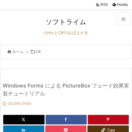

Feedly
RSS

ソフトライム

UnityとC#のおぼえがき
メニュ


ホーム
>

C#
サイド

前へ

次へ
Windows Forms による PictureBox フェード効果実

装チュートリアル
検索

2025年3月6日
Copy