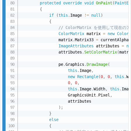
protected
override
void
OnPaint
(
PaintE
e
{
B
if
(
this
.
Image 
!=
null
)
o
{
x
// ColorMatrix を使用して現在
の
ColorMatrix
 matrix 
=
new
Color
                matrix
.
Matrix33 
=
 currentAlpha
組
ImageAttributes
 attributes 
=
n
み
                attributes
.
SetColorMatrix
(
matr
込
み
                pe
.
Graphics
.
DrawImage
(
this
.
Image
,
3.
new
Rectangle
(
0
,
0
,
this
.
W
1.
0
,
0
,
3.
this
.
Image
.
Width
,
this
.
Ima
1
                    GraphicsUnit
.
Pixel
,
                    attributes

フ
)
;
ォ
}
ー
else
ム
{