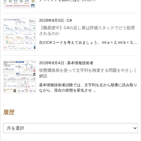
2026年8月5日
:
C#
【難易度中】C#の足し算は評価スタックでどう処理
されるのか
次のC#コードを考えてみましょう。 int a = 2; int b = 3; ...
2026年8月4日
:
基本情報技術者
状態遷移表を使って文字列を検査する問題をやさしく
解説
基本情報技術者試験では、文字列を左から順番に読み取り
ながら、現在の状態を変化させ ...
履歴
履
歴