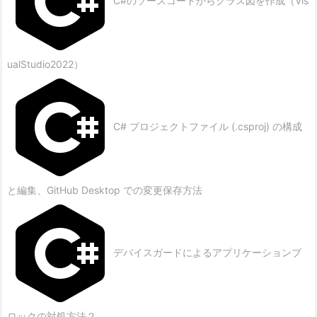
C#のソースコードからクラス図を作成（Vis
ualStudio2022）
C# プロジェクトファイル (.csproj) の構成
と編集、GitHub Desktop での変更保存方法
デバイスガードによるアプリケーションブ
ロックの対処方法２