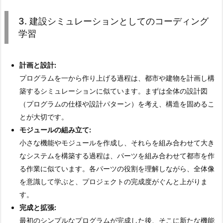
習
3. 建設シミュレーションとしてのコーディング
3.
学習
3.
建
設
計画と設計:
シ
プログラムを一から作り上げる過程は、都市や建物を計画し構
ミ
築するシミュレーションに似ています。まずは全体の設計図
ュ
（プログラムの仕様や設計パターン）を考え、構造を固めるこ
レ
とが大切です。
ー
モジュールの組み立て:
シ
小さな機能やモジュールを作成し、それらを組み合わせて大き
ョ
なシステムを構築する過程は、パーツを組み合わせて都市を作
ン
る作業に似ています。各パーツの役割を理解しながら、全体像
と
を意識して学ぶと、プロジェクトの完成度がぐんと上がりま
し
す。
て
完成と拡張:
の
最初のシンプルなプログラムが完成した後、そこに新たな機能