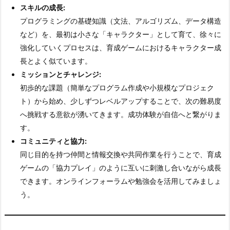
2.
スキルの成長:
2.
プログラミングの基礎知識（文法、アルゴリズム、データ構造
育
など）を、最初は小さな「キャラクター」として育て、徐々に
成
強化していくプロセスは、育成ゲームにおけるキャラクター成
ゲ
長とよく似ています。
ー
ミッションとチャレンジ:
ム
初歩的な課題（簡単なプログラム作成や小規模なプロジェク
と
ト）から始め、少しずつレベルアップすることで、次の難易度
し
へ挑戦する意欲が湧いてきます。成功体験が自信へと繋がりま
て
す。
の
コミュニティと協力:
コ
同じ目的を持つ仲間と情報交換や共同作業を行うことで、育成
ー
ゲームの「協力プレイ」のように互いに刺激し合いながら成長
デ
できます。オンラインフォーラムや勉強会を活用してみましょ
ィ
う。
ン
グ
学