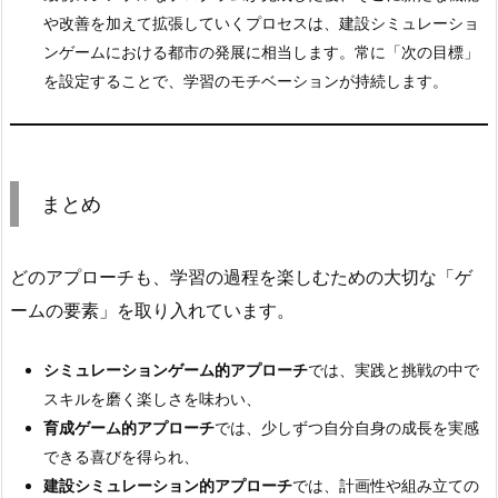
コ
や改善を加えて拡張していくプロセスは、建設シミュレーショ
ー
ンゲームにおける都市の発展に相当します。常に「次の目標」
デ
を設定することで、学習のモチベーションが持続します。
ィ
ン
グ
学
まとめ
習
4.
どのアプローチも、学習の過程を楽しむための大切な「ゲ
ま
ームの要素」を取り入れています。
と
め
シミュレーションゲーム的アプローチ
では、実践と挑戦の中で
スキルを磨く楽しさを味わい、
育成ゲーム的アプローチ
では、少しずつ自分自身の成長を実感
できる喜びを得られ、
建設シミュレーション的アプローチ
では、計画性や組み立ての