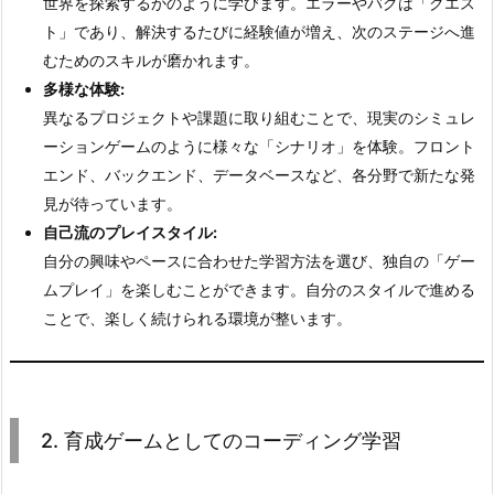
世界を探索するかのように学びます。エラーやバグは「クエス
ョ
ト」であり、解決するたびに経験値が増え、次のステージへ進
ン
むためのスキルが磨かれます。
ゲ
多様な体験:
ー
異なるプロジェクトや課題に取り組むことで、現実のシミュレ
ム
ーションゲームのように様々な「シナリオ」を体験。フロント
と
エンド、バックエンド、データベースなど、各分野で新たな発
し
見が待っています。
て
自己流のプレイスタイル:
の
自分の興味やペースに合わせた学習方法を選び、独自の「ゲー
コ
ムプレイ」を楽しむことができます。自分のスタイルで進める
ー
ことで、楽しく続けられる環境が整います。
デ
ィ
ン
グ
学
2. 育成ゲームとしてのコーディング学習
習