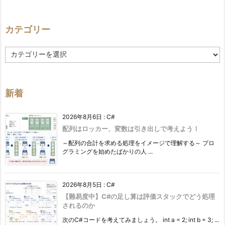
カテゴリー
カ
テ
ゴ
リ
ー
新着
2026年8月6日
:
C#
配列はロッカー、変数は引き出しで考えよう！
～配列の合計を求める処理をイメージで理解する～ プロ
グラミングを始めたばかりの人 ...
2026年8月5日
:
C#
【難易度中】C#の足し算は評価スタックでどう処理
されるのか
次のC#コードを考えてみましょう。 int a = 2; int b = 3; ...