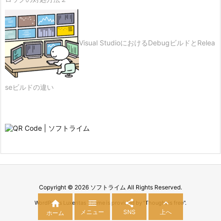
Visual StudioにおけるDebugビルドとRelea
seビルドの違い
Copyright ©
2026
ソフトライム
All Rights Reserved.




WordPress Luxeritas Theme is provided by "
Thought is free
".
メニュー
SNS
上へ
ホーム