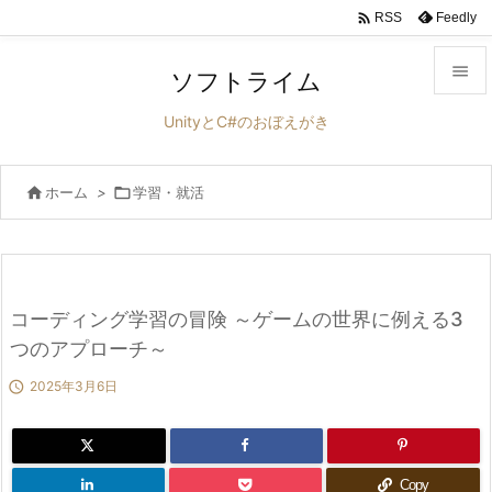

Feedly
RSS

ソフトライム

UnityとC#のおぼえがき
メニュ


ホーム
>

学習・就活
サイド

前へ

次へ
コーディング学習の冒険 ～ゲームの世界に例える3

つのアプローチ～
検索

2025年3月6日
Copy