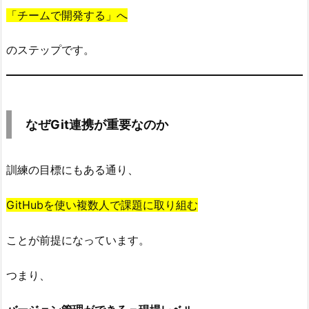
「チームで開発する」へ
連
携
のステップです。
が
重
要
な
なぜGit連携が重要なのか
の
か
3.
訓練の目標にもある通り、
V
i
GitHubを使い複数人で課題に取り組む
s
u
ことが前提になっています。
a
l
つまり、
S
t