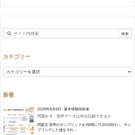
カテゴリー
カ
テ
ゴ
リ
ー
新着
2026年8月6日
:
基本情報技術者
問題8-6：音声データは何分記録できるか
問題文 音声のサンプリングを1秒間に11,000回行い、サン
プリングした値をそれ ...