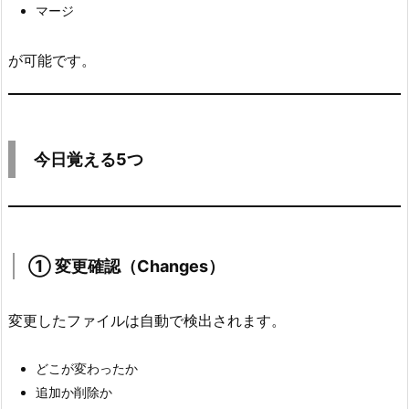
マージ
1.
①
が可能です。
変
更
確
認
今日覚える5つ
（C
h
a
n
g
① 変更確認（Changes）
e
s）
変更したファイルは自動で検出されます。
4.
2.
どこが変わったか
②
追加か削除か
コ