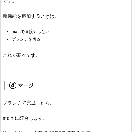
です。
視
点
新機能を追加するときは、
7.
シ
mainで直接やらない
リ
ブランチを切る
ー
ズ
これが基本です。
総
ま
と
め
④ マージ
8.
最
ブランチで完成したら、
後
に
main に統合します。