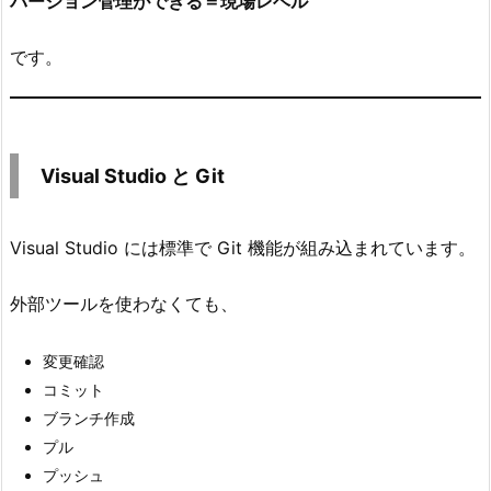
バージョン管理ができる＝現場レベル
u
d
です。
i
o
と
G
Visual Studio と Git
i
t
Visual Studio には標準で Git 機能が組み込まれています。
4.
今
外部ツールを使わなくても、
日
覚
変更確認
え
コミット
る
ブランチ作成
5
プル
つ
プッシュ
4.