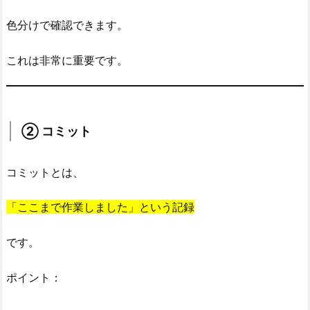
ミ
色分けで確認できます。
ッ
ト
これは非常に重要です。
4.
3.
③
ブ
② コミット
ラ
ン
コミットとは、
チ
作
「ここまで作業しました」という記録
成
4.
です。
4.
④
ポイント：
マ
ー