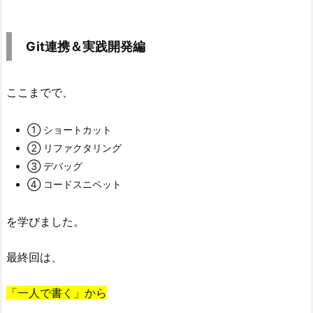
G
i
Git連携＆実践開発編
t
連
携
ここまでで、
＆
実
① ショートカット
践
② リファクタリング
開
③ デバッグ
発
④ コードスニペット
編
2.
を学びました。
な
最終回は、
ぜ
G
「一人で書く」から
i
t