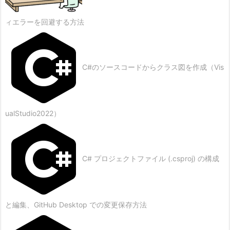
ィエラーを回避する方法
C#のソースコードからクラス図を作成（Vis
ualStudio2022）
C# プロジェクトファイル (.csproj) の構成
と編集、GitHub Desktop での変更保存方法