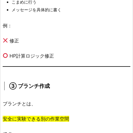
こまめに行う
ジ
メッセージを具体的に書く
4.
5.
例：
⑤
履
修正
歴
確
HP計算ロジック修正
認
5.
実
③ ブランチ作成
践
演
習
ブランチとは、
6.
安全に実験できる別の作業空間
現
場