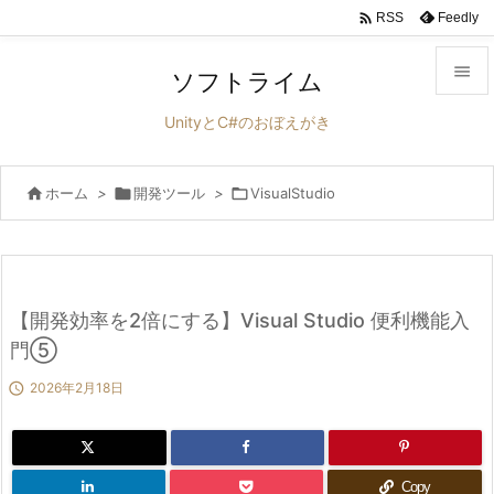

Feedly
RSS

ソフトライム

UnityとC#のおぼえがき
メニュ


ホーム
>

開発ツール
>

VisualStudio
サイド

前へ

次へ
【開発効率を2倍にする】Visual Studio 便利機能入

門⑤
検索

2026年2月18日
Copy