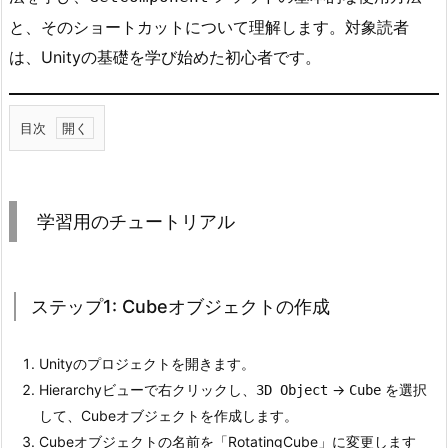
と、そのショートカットについて理解します。対象読者
は、Unityの基礎を学び始めた初心者です。
目次
1.
学
習
学習用のチュートリアル
用
の
チ
ステップ1: Cubeオブジェクトの作成
ュ
ー
ト
Unityのプロジェクトを開きます。
リ
Hierarchyビューで右クリックし、
->
を選択
3D Object
Cube
ア
して、Cubeオブジェクトを作成します。
ル
Cubeオブジェクトの名前を「RotatingCube」に変更します