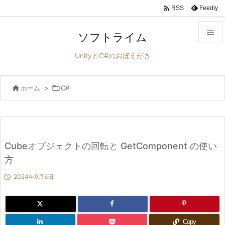

Feedly
RSS

ソフトライム

UnityとC#のおぼえがき
メニュ


ホーム
>

C#
サイド

前へ

次へ
Cubeオブジェクトの回転と GetComponent の使い

方
検索

2024年9月6日
Copy