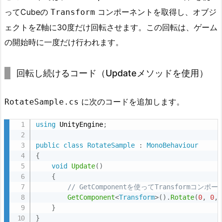
成
ってCubeの
コンポーネントを取得し、オブジ
Transform
1.
ェクトをZ軸に30度だけ回転させます。この回転は、ゲーム
3.
の開始時に一度だけ行われます。
ス
テ
回転し続けるコード（Updateメソッドを使用）
ッ
プ
3:
に次のコードを追加します。
RotateSample.cs
コ
ー
using
 UnityEngine
;
ド
public
class
RotateSample
:
MonoBehaviour
の
{
入
void
Update
(
)
力
{
// GetComponentを使ってTransform
1.
GetComponent
<
Transform
>
(
)
.
Rotate
(
0
,
0
,
4.
}
ス
}