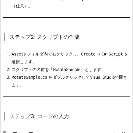
（任意）。
1.
1.
ス
テ
ステップ2: スクリプトの作成
ッ
プ
1:
フォルダ内で右クリックし、
->
を
Assets
Create
C# Script
C
選択します。
u
スクリプトの名前を「RotateSample」とします。
b
をダブルクリックしてVisual Studioで開き
RotateSample.cs
e
ます。
オ
ブ
ジ
ェ
ステップ3: コードの入力
ク
ト