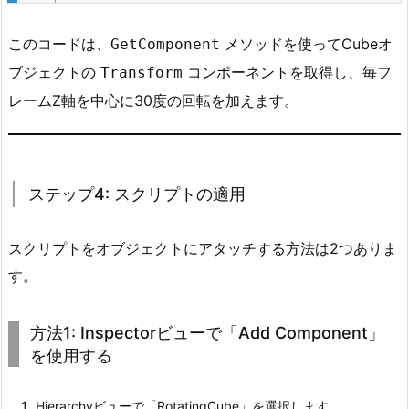
テ
ッ
このコードは、
メソッドを使ってCubeオ
GetComponent
プ
ブジェクトの
コンポーネントを取得し、毎フ
Transform
4:
レームZ軸を中心に30度の回転を加えます。
ス
ク
リ
プ
ステップ4: スクリプトの適用
ト
の
スクリプトをオブジェクトにアタッチする方法は2つありま
適
用
す。
1.
5.
方法1: Inspectorビューで「Add Component」
ス
を使用する
テ
ッ
Hierarchyビューで「RotatingCube」を選択します。