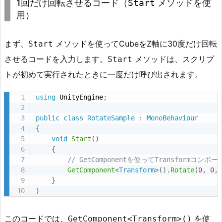
1回だけ回転させるコード（
Start
メソッドを使
の
用）
作
成
まず、
メソッドを使ってCubeをZ軸に30度だけ回転
Start
1.
させるコードを入力します。
メソッドは、スクリプ
Start
2.
ス
トが初めて実行されたときに一度だけ呼び出されます。
テ
using
 UnityEngine
;
ッ
プ
public
class
RotateSample
:
MonoBehaviour
2:
{
ス
void
Start
(
)
{
ク
// GetComponentを使ってTransform
リ
GetComponent
<
Transform
>
(
)
.
Rotate
(
0
,
0
,
プ
}
ト
}
の
作
このコードでは、
を使
GetComponent<Transform>()