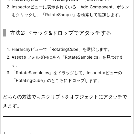
プ
Inspectorビューに表示されている「Add Component」ボタン
5:
をクリックし、「RotateSample」を検索して追加します。
シ
ョ
方法2: ドラッグ&ドロップでアタッチする
ー
ト
Hierarchyビューで「RotatingCube」を選択します。
カ
フォルダ内にある「RotateSample.cs」を見つけま
Assets
ッ
す。
ト
「RotateSample.cs」をドラッグして、Inspectorビューの
を
「RotatingCube」のところにドロップします。
使
っ
どちらの方法でもスクリプトをオブジェクトにアタッチで
た
回
きます。
転
2.
G