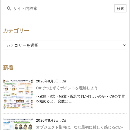
カテゴリー
カ
テ
ゴ
リ
ー
新着
2026年8月8日
:
C#
C#でつまずくポイントを理解しよう
〜変数・if文・for文・配列で何が難しいのか〜 C#の学習
を始めると、 変数は ...
2026年8月8日
:
C#
オブジェクト指向は、なぜ最初に難しく感じるのか