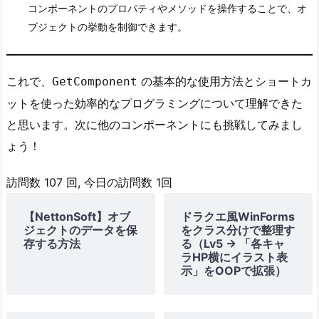
コンポーネントのプロパティやメソッドを操作することで、オ
ン
ブジェクトの挙動を制御できます。
ポ
ー
ネ
これで、
の基本的な使用方法とショートカ
GetComponent
ン
ットを使った効率的なプログラミングについて理解できた
ト
と思います。次に他のコンポーネントにも挑戦してみまし
へ
ょう！
の
ア
訪問数 107 回, 今日の訪問数 1回
ク
セ
【NettonSoft】オブ
ドラクエ風WinForms
ス
ジェクトのデータを保
をクラス分けで整理す
例：
存する方法
る（Lv5 → 「各キャ
ラHP横にイラスト表
R
示」をOOPで拡張）
i
g
i