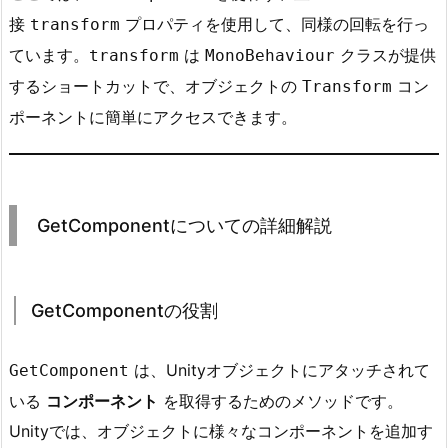
細
接
プロパティを使用して、同様の回転を行っ
transform
解
ています。
は
クラスが提供
transform
MonoBehaviour
説
するショートカットで、オブジェクトの
コン
Transform
2.
1.
ポーネントに簡単にアクセスできます。
G
e
t
C
GetComponentについての詳細解説
o
m
p
GetComponentの役割
o
n
は、Unityオブジェクトにアタッチされて
GetComponent
e
n
いる
コンポーネント
を取得するためのメソッドです。
t
Unityでは、オブジェクトに様々なコンポーネントを追加す