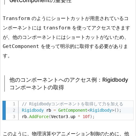
GetComponentの重要性
r
m
コ
のようにショートカットが用意されているコ
Transform
ン
ンポーネントには
を使ってアクセスできます
transform
ポ
が、他のコンポーネントにはショートカットがないため、
ー
を使って明示的に取得する必要がありま
GetComponent
ネ
す。
ン
ト
の
取
他のコンポーネントへのアクセス例：Rigidbody
コンポーネントの取得
得
2.
3.
// Rigidbodyコンポーネントを取得して力を加える
Rigidbody
 rb 
=
GetComponent
<
Rigidbody
>
(
)
;
G
rb
.
AddForce
(
Vector3
.
up 
*
10f
)
;
e
t
このように、物理演算やアニメーション制御のために、他
C