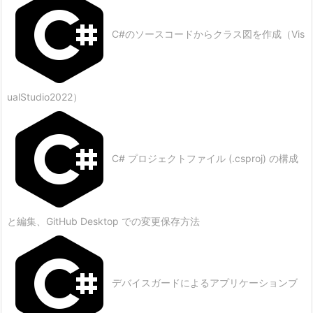
C#のソースコードからクラス図を作成（Vis
ualStudio2022）
C# プロジェクトファイル (.csproj) の構成
と編集、GitHub Desktop での変更保存方法
デバイスガードによるアプリケーションブ