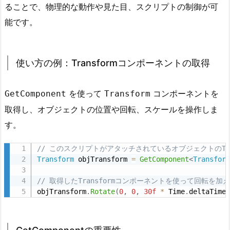
の
ることで、物理的な動作や見た目、スクリプトの制御が可
役
能です。
割
2.
2.
使い方の例：Transformコンポーネントの取得
使
い
を使って
コンポーネントを
GetComponent
Transform
方
取得し、オブジェクトの位置や回転、スケールを操作しま
の
例：
す。
T
// このスクリプトがアタッチされているオブジェクトのTra
r
Transform
 objTransform 
=
GetComponent
<
Transfor
a
n
// 取得したTransformコンポーネントを使って回転を加
s
objTransform
.
Rotate
(
0
,
0
,
30f
*
 Time
.
deltaTime
f
o