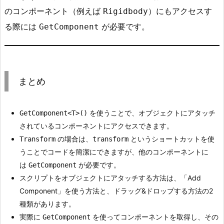
のコンポーネント（例えば
）にもアクセスす
Rigidbody
o
m
る際には
が必要です。
GetComponent
p
o
n
e
まとめ
n
t
を使うことで、オブジェクトにアタッチ
GetComponent<T>()
の
されているコンポーネントにアクセスできます。
重
の場合は、
というショートカットを使
Transform
transform
要
うことでコードを簡潔にできますが、他のコンポーネントに
性
は
が必要です。
GetComponent
2.
スクリプトをオブジェクトにアタッチする方法は、「Add
4.
Component」を使う方法と、ドラッグ&ドロップする方法の2
他
種類があります。
の
実際に
を使ってコンポーネントを取得し、その
GetComponent
コ