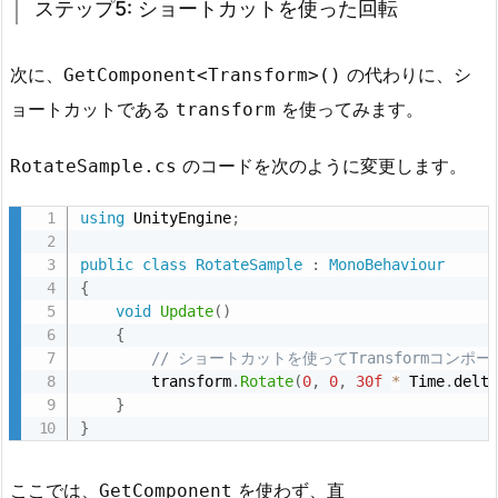
ステップ5: ショートカットを使った回転
e
t
C
次に、
の代わりに、シ
GetComponent<Transform>()
o
ョートカットである
を使ってみます。
transform
m
p
のコードを次のように変更します。
RotateSample.cs
o
n
using
 UnityEngine
;
e
public
class
RotateSample
:
MonoBehaviour
n
{
t
void
Update
(
)
に
{
// ショートカットを使ってTransformコン
つ
        transform
.
Rotate
(
0
,
0
,
30f
*
 Time
.
delt
い
}
て
}
の
詳
ここでは、
を使わず、直
GetComponent