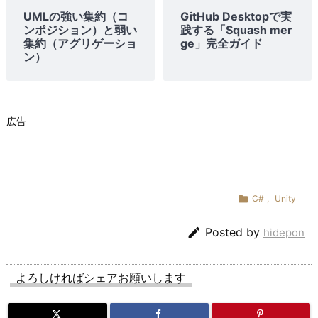
d
UMLの強い集約（コ
GitHub Desktopで実
ンポジション）と弱い
践する「Squash mer
b
集約（アグリゲーショ
ge」完全ガイド
o
ン）
d
y
コ
広告
ン
ポ
ー
ネ
ン

C#
,
Unity
ト

Posted by
hidepon
の
取
得
よろしければシェアお願いします
3.
ま