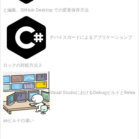
と編集、GitHub Desktop での変更保存方法
デバイスガードによるアプリケーションブ
ロックの対処方法２
Visual StudioにおけるDebugビルドとRelea
seビルドの違い