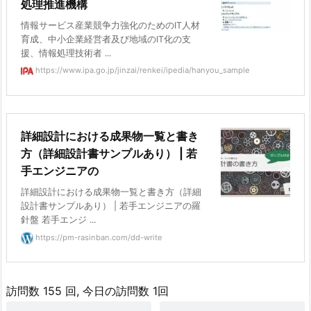
処理推進機構
情報サービス産業競争力強化のためのIT人材
育成、中小企業経営者及び地域のIT化の支
援、情報処理技術者 ...
https://www.ipa.go.jp/jinzai/renkei/ipedia/hanyou_sample
詳細設計における成果物一覧と書き
方（詳細設計書サンプルあり） | 若
手エンジニアの
詳細設計における成果物一覧と書き方（詳細
設計書サンプルあり） | 若手エンジニアの羅
針盤 若手エンジ ...
https://pm-rasinban.com/dd-write
訪問数 155 回, 今日の訪問数 1回