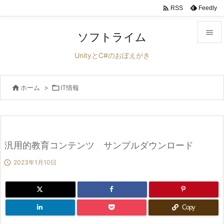

Feedly
RSS

ソフトライム

UnityとC#のおぼえがき
メニュ


ホーム
>

IT情報
サイド

前へ

次へ
汎用的教育コンテンツ サンプルダウンロード


2023年1月10日
検索
Copy