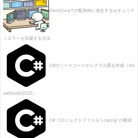
ClickOnceでの配布時に発生するセキュリテ
ィエラーを回避する方法
C#のソースコードからクラス図を作成（Vis
ualStudio2022）
C# プロジェクトファイル (.csproj) の構成