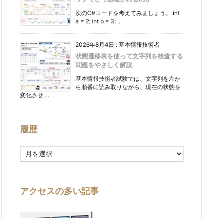
次のC#コードを考えてみましょう。 int
a = 2; int b = 3; ...
2026年8月4日
:
基本情報技術者
状態遷移表を使って文字列を検査する
問題をやさしく解説
基本情報技術者試験では、文字列を左か
ら順番に読み取りながら、現在の状態を
変化させ ...
履歴
履
歴
アクセスの多い記事