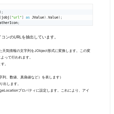
)
;
(
jobj
[
"url"
]
as
 JValue
)
.
Value
)
;
atherIcon
;
コンのURLを抽出しています。
取得した天気情報の文字列をJObject形式に変換します。この変
ことによって行われます。
ます。
値（文字列、数値、真偽値など）を表します）
取り出します。
mageLocationプロパティに設定します。これにより、アイ