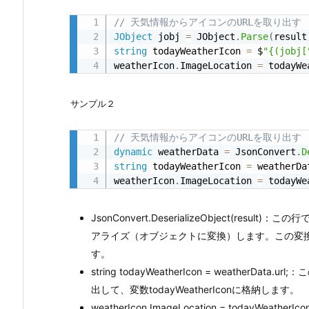
o
n
// 天気情報からアイコンのURLを取り出す
の
JObject
 jobj 
=
 JObject
.
Parse
(
result
string
 todayWeatherIcon 
=
 $
"{(jobj[
ラ
weatherIcon
.
ImageLocation 
=
 todayWe
イ
ブ
サンプル２
ラ
リ
// 天気情報からアイコンのURLを取り出す
を
dynamic
 weatherData 
=
 JsonConvert
.
D
使
string
 todayWeatherIcon 
=
 weatherDa
っ
weatherIcon
.
ImageLocation 
=
 todayWe
た
場
JsonConvert.DeserializeObject(re
合
アライズ（オブジェクトに変換）します。この変換さ
す。
1.
string todayWeatherIcon = weatherDa
2.
出して、変数todayWeatherIconに格納します。
S
weatherIcon.ImageLocation = todayWea
y