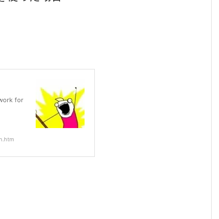
work for
on.htm