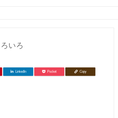
いろいろ
LinkedIn
Pocket
Copy