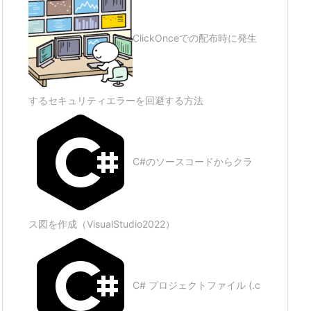
ClickOnceでの配布時に発生
するセキュリティエラーを回避する方法
C#のソースコードからクラ
ス図を作成（VisualStudio2022）
C# プロジェクトファイル (.c