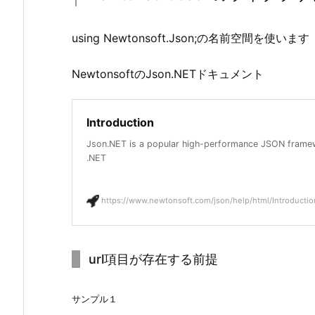
o
n
using Newtonsoft.Json;の名前空間を使います
コ
ン
NewtonsoftのJson.NET
ドキュメント
バ
ー
タ
Introduction
ラ
Json.NET is a popular high-performance JSON frame
イ
.NET
ブ
ラ
https://www.newtonsoft.com/json/help/html/Introducti
リ
を
比
url項目が存在する前提
較
し
サンプル１
て