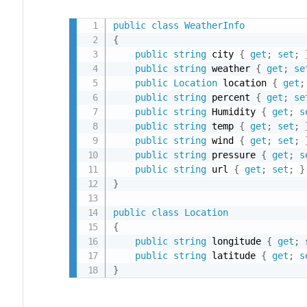
を
public
class
WeatherInfo
使
{
っ
public
string
 city 
{
get
;
set
;
た
public
string
 weather 
{
get
;
se
public
Location
 location 
{
get
;
場
public
string
 percent 
{
get
;
se
合
public
string
 Humidity 
{
get
;
s
public
string
 temp 
{
get
;
set
;
public
string
 wind 
{
get
;
set
;
public
string
 pressure 
{
get
;
s
public
string
 url 
{
get
;
set
;
}
}
public
class
Location
{
public
string
 longitude 
{
get
;
public
string
 latitude 
{
get
;
s
}