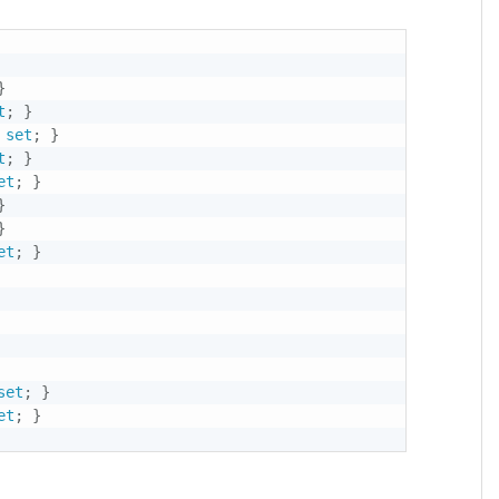
}
t
;
}
set
;
}
t
;
}
et
;
}
}
}
et
;
}
set
;
}
et
;
}