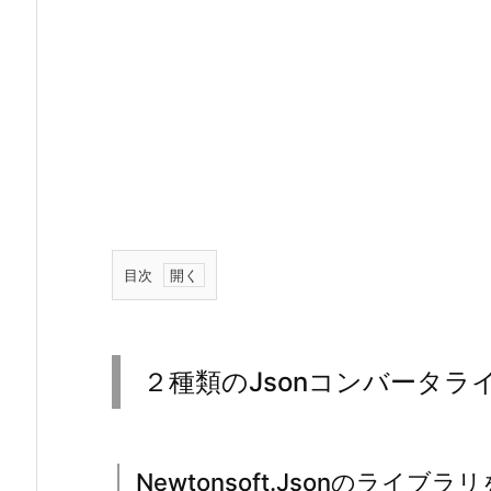
目次
1.
２
種
２種類のJsonコンバータ
類
の
J
s
Newtonsoft.Jsonのライブ