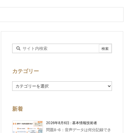
カテゴリー
カ
テ
ゴ
リ
ー
新着
2026年8月6日
:
基本情報技術者
問題8-6：音声データは何分記録でき