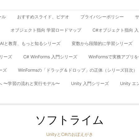
ール
おすすめスライド、ビデオ
プライバシーポリシー
オブジェクト指向 学習ロードマップ
C#オブジェクト指向 
AIと教育、もっと知るシリーズ
変数から段階的に学習シリーズ
シリーズ
C# WinForms 入門シリーズ
WinFormsで実務アプ
ーズ
WinFormsの「ドラッグ＆ドロップ」の正体（シリーズ目次）
yへ 〜学習の流れと実行モデル〜
Unity 入門シリーズ
Unity
ソフトライム
UnityとC#のおぼえがき