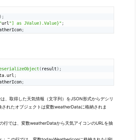
)
;
"
url
"] as JValue).Value}"
;
atherIcon
;
eserializeObject
(
result
)
;
ta
.
url
;
atherIcon
;
sult)：この行では、取得した天気情報（文字列）をJSON形式からデシリ
れたオブジェクトは変数weatherDataに格納されま
ta.url;：この行では、変数weatherDataから天気アイコンのURLを抽
therIcon;：この行では、変数todayWeatherIconに格納されたURL