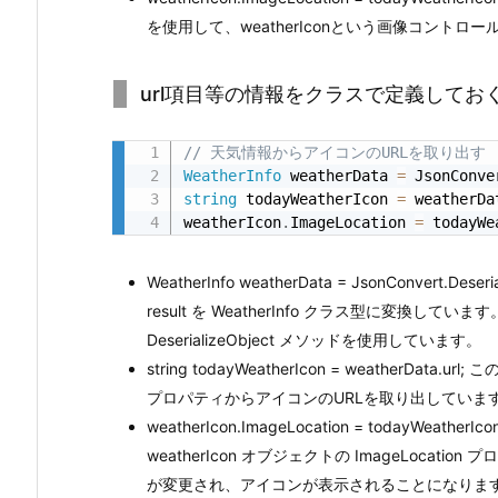
を使用して、weatherIconという画像コント
s
t
e
url項目等の情報をクラスで定義してお
m.
T
// 天気情報からアイコンのURLを取り出す
e
WeatherInfo
 weatherData 
=
 JsonConve
string
 todayWeatherIcon 
=
 weatherDa
x
weatherIcon
.
ImageLocation 
=
 todayWe
t.
J
WeatherInfo weatherData = JsonConvert.
s
result を WeatherInfo クラス型に変換していま
o
DeserializeObject メソッドを使用しています。
n
string todayWeatherIcon = weatherData
ラ
プロパティからアイコンのURLを取り出していま
イ
weatherIcon.ImageLocation = todayW
ブ
weatherIcon オブジェクトの ImageLoc
ラ
が変更され、アイコンが表示されることになりま
リ