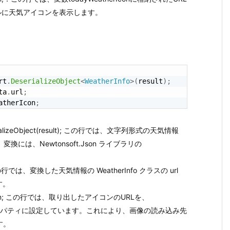
ロールに天気アイコンを表示します。
く
rt
.
DeserializeObject
<
WeatherInfo
>
(
result
)
;
ta
.
url
;
atherIcon
;
DeserializeObject(result); この行では、文字列形式の天気情報
す。変換には、Newtonsoft.Json ライブラリの
.url; この行では、変換した天気情報の WeatherInfo クラスの url
す。
eatherIcon; この行では、取り出したアイコンのURLを、
ation プロパティに設定しています。これにより、画像の読み込み先
す。