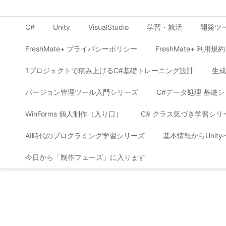
C#
Unity
VisualStudio
学習・就活
開発ツ
FreshMate+ プライバシーポリシー
FreshMate+ 利用規約
1プロジェクトで積み上げるC#基礎トレーニング設計
生成
バージョン管理ツール入門シリーズ
C#データ処理 基礎
WinForms 個人制作（入り口）
C# クラス気づき学習シリ
AI時代のプログラミング学習シリーズ
基本情報からUnit
今日から「制作フェーズ」に入ります