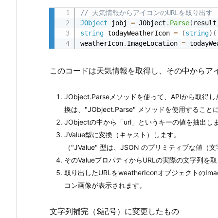
み
// 天気情報からアイコンのURLを取り出す
ま
JObject
 jobj 
=
 JObject
.
Parse
(
result
す
string
 todayWeatherIcon 
=
(
string
)
(
1.
weatherIcon
.
ImageLocation 
=
 todayWe
1.
N
このコードは天気情報を取得し、その中からアイ
e
w
JObject.Parseメソッドを使って、APIから
t
換は、"JObject.Parse" メソッドを使用する
o
JObjectの中から「url」というキーの値を抽出し
n
JValue型に変換（キャスト）します。
s
（"JValue" 型は、JSON のプリミティブな
o
そのValueプロパティからURLの実際の文字列を
f
取り出したURLをweatherIconオブジェクトのI
t.
コン画像が表示されます。
J
s
文字列補完（$記号）に変更したもの