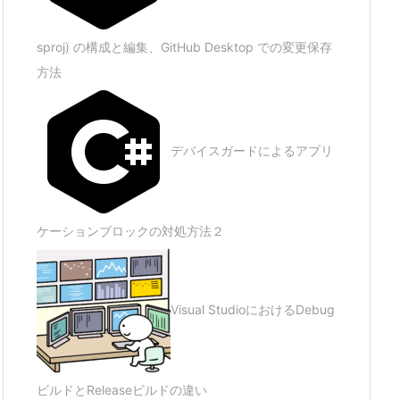
sproj) の構成と編集、GitHub Desktop での変更保存
方法
デバイスガードによるアプリ
ケーションブロックの対処方法２
Visual StudioにおけるDebug
ビルドとReleaseビルドの違い