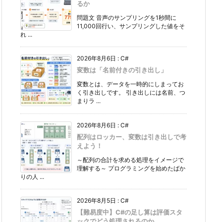
るか
問題文 音声のサンプリングを1秒間に
11,000回行い、サンプリングした値をそ
れ ...
2026年8月6日
:
C#
変数は「名前付きの引き出し」
変数とは、データを一時的にしまってお
く引き出しです。 引き出しには名前、つ
まりラ ...
2026年8月6日
:
C#
配列はロッカー、変数は引き出しで考
えよう！
～配列の合計を求める処理をイメージで
理解する～ プログラミングを始めたばか
りの人 ...
2026年8月5日
:
C#
【難易度中】C#の足し算は評価スタ
ックでどう処理されるのか