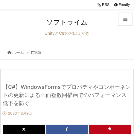

Feedly
RSS

ソフトライム

UnityとC#のおぼえがき
メニュ


ホーム
>

C#
サイド

前へ

次へ
【C#】WindowsFormsでプロパティやコンポーネン

トの更新による画面複数回描画でのパフォーマンス
検索
低下を防ぐ

2023年8月9日