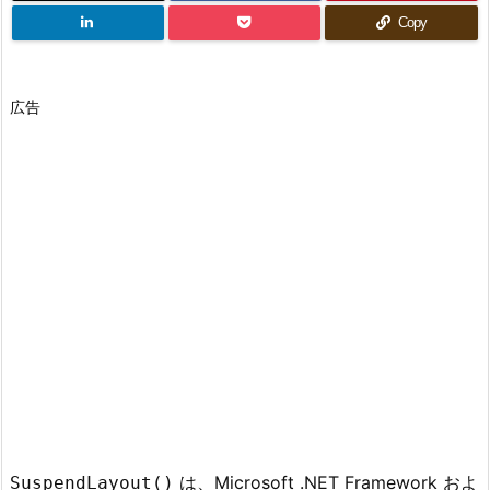
Copy
広告
は、Microsoft .NET Framework およ
SuspendLayout()