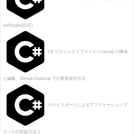
ualStudio2022）
C# プロジェクトファイル (.csproj) の構成
と編集、GitHub Desktop での変更保存方法
デバイスガードによるアプリケーションブ
ロックの対処方法２