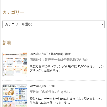
カテゴリー
カ
テ
ゴ
リ
ー
新着
2026年8月6日
:
基本情報技術者
問題8-6：音声データは何分記録できるか
問題文 音声のサンプリングを1秒間に11,000回行い、サン
プリングした値をそれ ...
2026年8月6日
:
C#
変数は「名前付きの引き出し」
変数とは、データを一時的にしまっておく引き出しです。
引き出しには名前、つまりラ ...