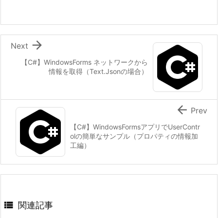

Next
【C#】WindowsForms ネットワークから
情報を取得（Text.Jsonの場合）

Prev
【C#】WindowsFormsアプリでUserContr
olの簡単なサンプル（プロパティの情報加
工編）

関連記事