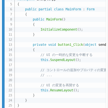
{
public
partial
class
MainForm
:
Form
{
public
MainForm
(
)
{
InitializeComponent
(
)
;
}
private
void
button1_Click
(
object
 send
{
// UI の一時的な変更を中断する
this
.
SuspendLayout
(
)
;
// コントロールの追加やプロパティの変更
// ...
// UI の変更を再開する
this
.
ResumeLayout
(
)
;
}
}
}