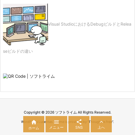
Visual StudioにおけるDebugビルドとRelea
seビルドの違い
Copyright ©
2026
ソフトライム
All Rights Reserved.




WordPress Luxeritas Theme is provided by "
Thought is free
".
メニュー
SNS
上へ
ホーム