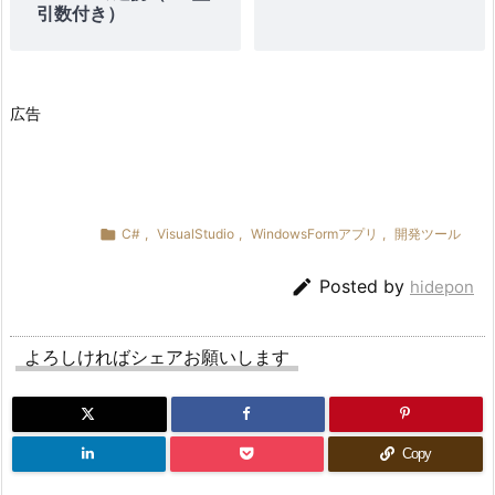
引数付き）
広告

C#
,
VisualStudio
,
WindowsFormアプリ
,
開発ツール

Posted by
hidepon
よろしければシェアお願いします
Copy