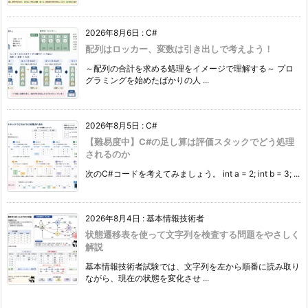
2026年8月6日
:
C#
配列はロッカー、変数は引き出しで考えよう！
～配列の合計を求める処理をイメージで理解する～ プロ
グラミングを始めたばかりの人 ...
2026年8月5日
:
C#
【難易度中】C#の足し算は評価スタックでどう処理
されるのか
次のC#コードを考えてみましょう。 int a = 2; int b = 3; ...
2026年8月4日
:
基本情報技術者
状態遷移表を使って文字列を検査する問題をやさしく
解説
基本情報技術者試験では、文字列を左から順番に読み取り
ながら、現在の状態を変化させ ...