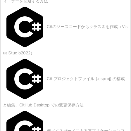
ィエラーを回避する方法
C#のソースコードからクラス図を作成（Vis
ualStudio2022）
C# プロジェクトファイル (.csproj) の構成
と編集、GitHub Desktop での変更保存方法
デバイスガードによるアプリケーションブ