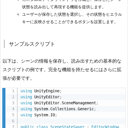
サ
状態を読み出して再現する機能を提供します。
ン
ユーザーが保存した状態を選択し、その状態をヒエラル
プ
キーに反映させることができるボタンを設置します。
ル
ス
ク
サンプルスクリプト
リ
プ
以下は、シーンの情報を保存し、読み出すための基本的な
ト
スクリプトの例です。完全な機能を持たせるにはさらに拡
1.
張が必要です。
3.
自
using
 UnityEngine
;
動
using
 UnityEditor
;
作
using
 UnityEditor
.
SceneManagement
;
成
using
 System
.
Collections
.
Generic
;
using
 System
.
IO
;
さ
れ
public
class
SceneStateSaver
:
EditorWindow