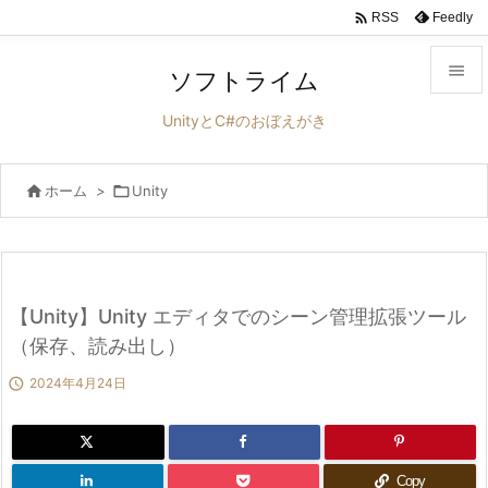

Feedly
RSS

ソフトライム

UnityとC#のおぼえがき
メニュ


ホーム
>

Unity
サイド

前へ

次へ
【Unity】Unity エディタでのシーン管理拡張ツール

（保存、読み出し）
検索

2024年4月24日
Copy