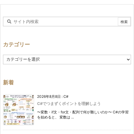
カテゴリー
カ
テ
ゴ
リ
ー
新着
2026年8月8日
:
C#
C#でつまずくポイントを理解しよう
〜変数・if文・for文・配列で何が難しいのか〜 C#の学習
を始めると、 変数は ...