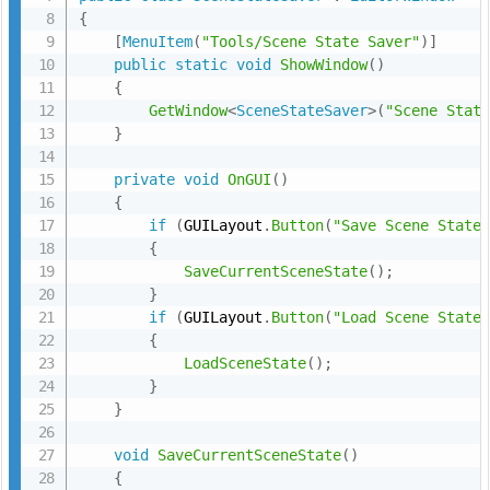
る
{
シ
[
MenuItem
(
"Tools/Scene State Saver"
)
]
ー
public
static
void
ShowWindow
(
)
{
ン
GetWindow
<
SceneStateSaver
>
(
"Scene Stat
内
}
容
保
private
void
OnGUI
(
)
{
存
if
(
GUILayout
.
Button
(
"Save Scene State
フ
{
ァ
SaveCurrentSceneState
(
)
;
イ
}
if
(
GUILayout
.
Button
(
"Load Scene State
ル
{
1.
LoadSceneState
(
)
;
4.
}
}
考
慮
void
SaveCurrentSceneState
(
)
事
{