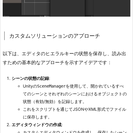
タ
ム
ソ
リ
ュ
カスタムソリューションのアプローチ
ー
シ
以下は、エディタのヒエラルキーの状態を保存し、読み出
ョ
すための基本的なアプローチを示すアイデアです：
ン
の
シーンの状態の記録
:
ア
Unityの
を使用して、開かれているすべ
SceneManager
プ
てのシーンとそれぞれのシーンにおけるオブジェクトの
ロ
状態（有効/無効）を記録します。
ー
これをスクリプトを通じてJSONやXML形式でファイル
チ
に保存します。
1.
エディタウィンドウの作成
:
2.
カスタムエディタウィンドウを作成し、保存したシーン