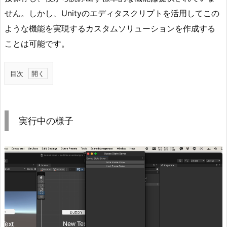
せん。しかし、Unityのエディタスクリプトを活用してこの
ような機能を実現するカスタムソリューションを作成する
ことは可能です。
目次
1.
実
行
実行中の様子
中
の
様
子
1.
1.
カ
ス