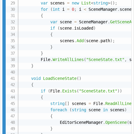
項
var
 scenes 
=
new
List
<
string
>
(
)
;
for
(
int
 i 
=
0
;
 i 
<
 SceneManager
.
scene
{
var
 scene 
=
 SceneManager
.
GetSceneA
if
(
scene
.
isLoaded
)
{
                scenes
.
Add
(
scene
.
path
)
;
}
}
        File
.
WriteAllLines
(
"SceneState.txt"
,
 s
}
void
LoadSceneState
(
)
{
if
(
File
.
Exists
(
"SceneState.txt"
)
)
{
string
[
]
 scenes 
=
 File
.
ReadAllLine
foreach
(
string
 scene 
in
 scenes
)
{
                EditorSceneManager
.
OpenScene
(
s
}