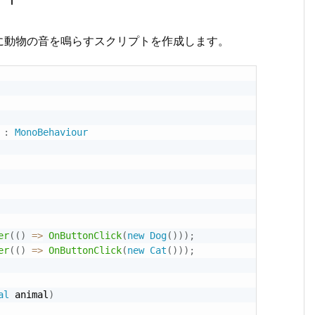
に動物の音を鳴らすスクリプトを作成します。
:
MonoBehaviour
er
(
(
)
=
>
OnButtonClick
(
new
Dog
(
)
)
)
;
er
(
(
)
=
>
OnButtonClick
(
new
Cat
(
)
)
)
;
al
 animal
)