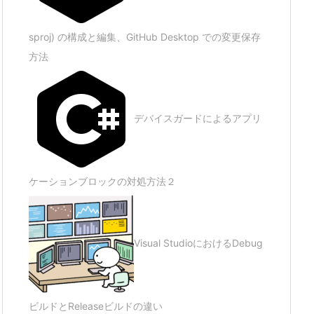
sproj) の構成と編集、GitHub Desktop での変更保存
方法
デバイスガードによるアプリ
ケーションブロックの対処方法２
Visual StudioにおけるDebug
ビルドとReleaseビルドの違い