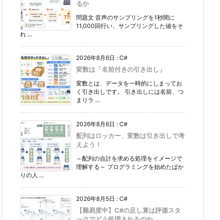
るか
問題文 音声のサンプリングを1秒間に
11,000回行い、サンプリングした値をそ
れ ...
2026年8月6日
:
C#
変数は「名前付きの引き出し」
変数とは、データを一時的にしまってお
く引き出しです。 引き出しには名前、つ
まりラ ...
2026年8月6日
:
C#
配列はロッカー、変数は引き出しで考
えよう！
～配列の合計を求める処理をイメージで
理解する～ プログラミングを始めたばか
りの人 ...
2026年8月5日
:
C#
【難易度中】C#の足し算は評価スタ
ックでどう処理されるのか