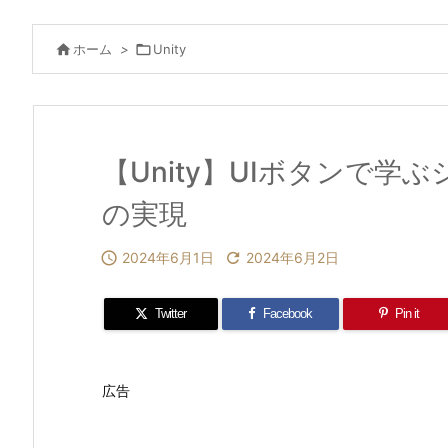

ホーム
>

Unity
【Unity】UIボタンで
の実現

2024年6月1日

2024年6月2日
Twitter
Facebook
Pin it
広告