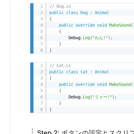
造
// Dog.cs
と
public
class
Dog
:
Animal
役
{
割
public
override
void
MakeSound
(
{
1.
        Debug
.
Log
(
"わん!"
)
;
5.
}
ポ
}
リ
モ
// Cat.cs
public
class
Cat
:
Animal
ー
{
フ
public
override
void
MakeSound
(
ィ
{
ズ
        Debug
.
Log
(
"ミャー!"
)
;
}
ム
}
の
利
用
Step 2: ボタンの設定とスクリ