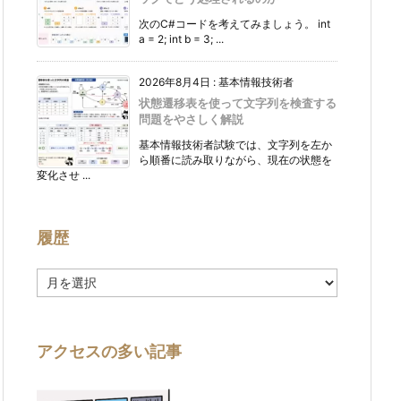
次のC#コードを考えてみましょう。 int
a = 2; int b = 3; ...
2026年8月4日
:
基本情報技術者
状態遷移表を使って文字列を検査する
問題をやさしく解説
基本情報技術者試験では、文字列を左か
ら順番に読み取りながら、現在の状態を
変化させ ...
履歴
履
歴
アクセスの多い記事