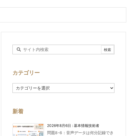
カテゴリー
カ
テ
ゴ
リ
ー
新着
2026年8月6日
:
基本情報技術者
問題8-6：音声データは何分記録でき