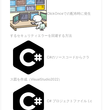
ClickOnceでの配布時に発生
するセキュリティエラーを回避する方法
C#のソースコードからクラ
ス図を作成（VisualStudio2022）
C# プロジェクトファイル (.c