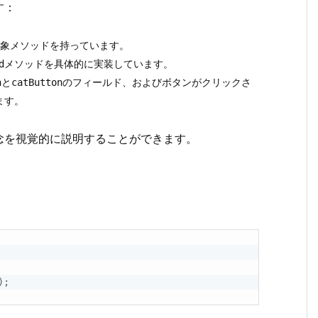
す：
象メソッドを持っています。
メソッドを具体的に実装しています。
d
と
のフィールド、およびボタンがクリックさ
n
catButton
ます。
念を視覚的に説明することができます。
)
;