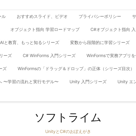
ール
おすすめスライド、ビデオ
プライバシーポリシー
オブジェクト指向 学習ロードマップ
C#オブジェクト指向 
AIと教育、もっと知るシリーズ
変数から段階的に学習シリーズ
シリーズ
C# WinForms 入門シリーズ
WinFormsで実務アプ
ーズ
WinFormsの「ドラッグ＆ドロップ」の正体（シリーズ目次）
yへ 〜学習の流れと実行モデル〜
Unity 入門シリーズ
Unity
ソフトライム
UnityとC#のおぼえがき