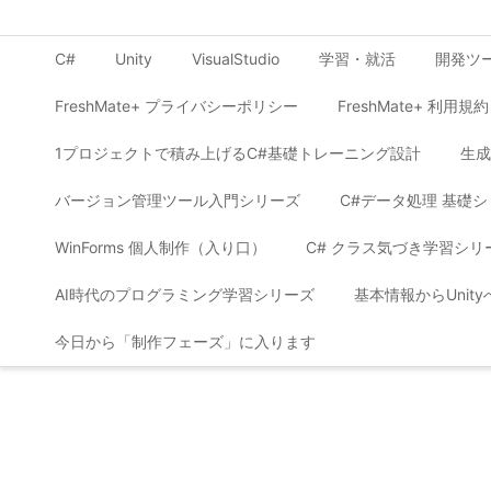
C#
Unity
VisualStudio
学習・就活
開発ツ
FreshMate+ プライバシーポリシー
FreshMate+ 利用規約
1プロジェクトで積み上げるC#基礎トレーニング設計
生成
バージョン管理ツール入門シリーズ
C#データ処理 基礎
WinForms 個人制作（入り口）
C# クラス気づき学習シリ
AI時代のプログラミング学習シリーズ
基本情報からUnit
今日から「制作フェーズ」に入ります