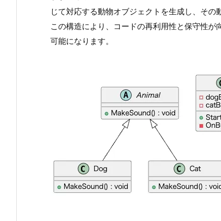
動
じて対応する動物オブジェクトを生成し、その
物
この構造により、コードの再利用性と保守性が
ク
可能になります。
ラ
ス
の
定
義
1.
3.
S
t
e
p
2:
ボ
タ