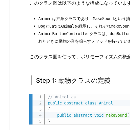
ン
このクラス図は以下のような構成になっていま
の
設
は抽象クラスであり、
という抽
Animal
MakeSound
定
と
は
を継承し、それぞれ
Dog
Cat
Animal
MakeSoun
と
クラスは、
AnimalButtonController
dogButto
ス
れたときに動物の音を鳴らすメソッドを持ってい
ク
リ
このクラス図を使って、ポリモーフィズムの概
プ
ト
1.
Step 1: 動物クラスの定義
4.
ク
// Animal.cs
ラ
public
abstract
class
Animal
ス
{
public
abstract
void
MakeSound
(
の
}
構