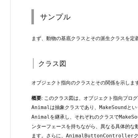
サ
ン
サンプル
プ
ル
1.
まず、動物の基底クラスとその派生クラスを定
1.
ク
ラ
クラス図
ス
図
オブジェクト指向のクラスとその関係を示しま
1.
2.
概要
: このクラス図は、オブジェクト指向プロ
S
は抽象クラスであり、
とい
Animal
MakeSound
t
を継承し、それぞれのクラスで
Animal
MakeSo
e
p
ンターフェースを持ちながら、異なる具体的な
1:
ます。さらに、
AnimalButtonController