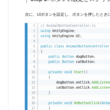
1.
6.
次に、UIボタンを設定し、ボタンを押したとき
ク
ラ
// AnimalButtonController.cs
ス
using
 UnityEngine
;
の
using
 UnityEngine
.
UI
;
全
public
class
AnimalButtonController
体
{
的
public
Button
 dogButton
;
な
public
Button
 catButton
;
流
れ
private
void
Start
(
)
{
1.
        dogButton
.
onClick
.
AddListen
7.
        catButton
.
onClick
.
AddListen
S
}
t
private
void
OnButtonClick
(
Anim
e
{