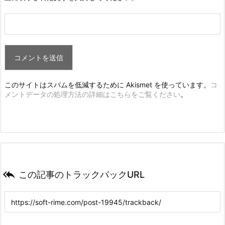
フ
リ
ク
ト）
の
解
このサイトはスパムを低減するために Akismet を使っています。
コ
消
メントデータの処理方法の詳細はこちらをご覧ください
。
7.
1.
コ
ン
フ
リ

この記事のトラックバックURL
ク
ト
の
原