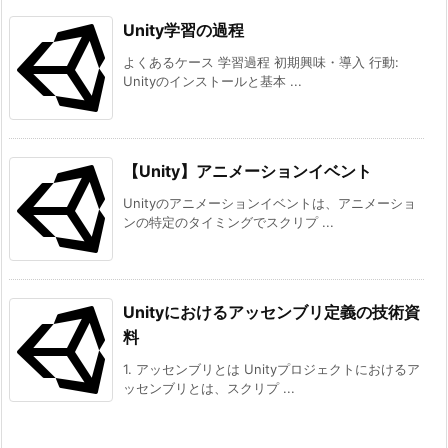
コ
Unity学習の過程
ミ
よくあるケース 学習過程 初期興味・導入 行動:
ッ
Unityのインストールと基本 ...
ト
と
プ
【Unity】アニメーションイベント
ッ
シ
Unityのアニメーションイベントは、アニメーショ
ュ
ンの特定のタイミングでスクリプ ...
6.
5.
プ
Unityにおけるアッセンブリ定義の技術資
ル
料
リ
1. アッセンブリとは Unityプロジェクトにおけるア
ク
ッセンブリとは、スクリプ ...
エ
ス