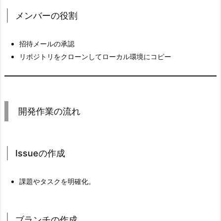
ク
メンバーの役割
ト
設
招待メールの承認
定
リポジトリをクローンしてローカル環境にコピー
フ
ァ
イ
ル
開発作業の流れ
（.
m
e
t
Issueの作成
a
フ
課題やタスクを明確化。
ァ
イ
ル
ブランチの作成