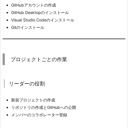
GitHubアカウントの作成
e
GitHub Desktopのインストール
f
Visual Studio Codeのインストール
a
Gitのインストール
b
フ
ァ
イ
ル
プロジェクトごとの作業
の
編
集
リーダーの役割
3.
2.
新規プロジェクトの作成
プ
リポジトリの作成とGitHubへの公開
ロ
メンバーのコラボレーター登録
ジ
ェ