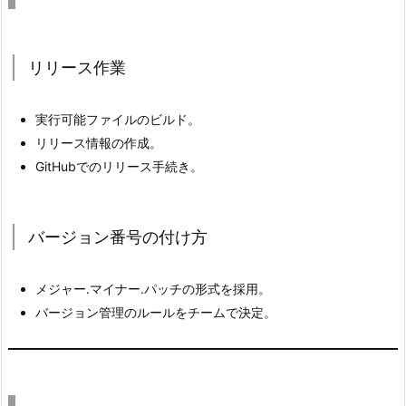
4.
開
発
リリース作業
環
境
実行可能ファイルのビルド。
の
リリース情報の作成。
準
GitHubでのリリース手続き。
備
4.
1.
バージョン番号の付け方
バ
ー
メジャー.マイナー.パッチの形式を採用。
ジ
バージョン管理のルールをチームで決定。
ョ
ン
の
統