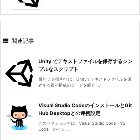
ブ
ラ
ン
チ
の

関連記事
作
成
Unity でテキストファイルを保存するシン
6.
プルなスクリプト
3.
コ
目的 この資料では、Unityでテキストファイルを保
存する最小構成のコードを紹介 ...
ー
デ
ィ
Visual Studio CodeのインストールとGit
ン
Hub Desktopとの連携設定
グ
このセクションでは、Visual Studio Code（VS
6.
Code）のイン ...
4.