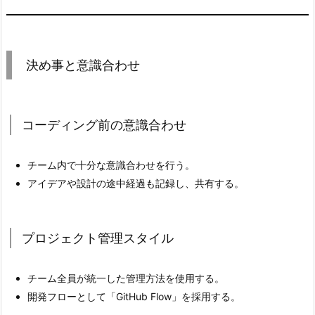
せ
2.
1.
コ
決め事と意識合わせ
ー
デ
ィ
コーディング前の意識合わせ
ン
グ
チーム内で十分な意識合わせを行う。
前
アイデアや設計の途中経過も記録し、共有する。
の
意
識
プロジェクト管理スタイル
合
わ
チーム全員が統一した管理方法を使用する。
せ
開発フローとして「GitHub Flow」を採用する。
2.