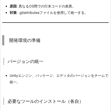
原
原因
: 異なるOS間での行末コードの差異。
因
対策
: .gitattributesファイルを使用して統一する。
と
対
策
3.
開発環境の準備
1.
シ
ー
バージョンの統一
ン
フ
Unityエンジン、パッケージ、エディタのバージョンをチームで
ァ
統一。
イ
ル
や
必要なツールのインストール（各自）
P
r