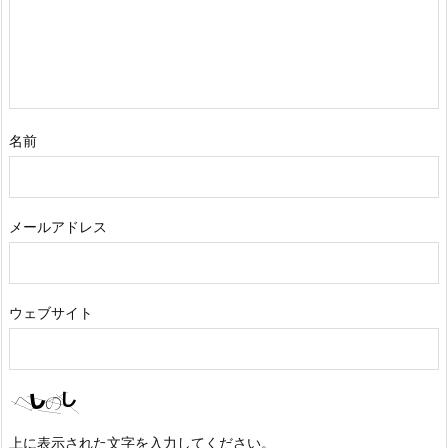
6.
7.
ブ
ラ
ン
名前
チ
の
削
除
メールアドレス
（担
当
者）
ウェブサイト
7.
競
合
（コ
ン
上に表示された文字を入力してください。