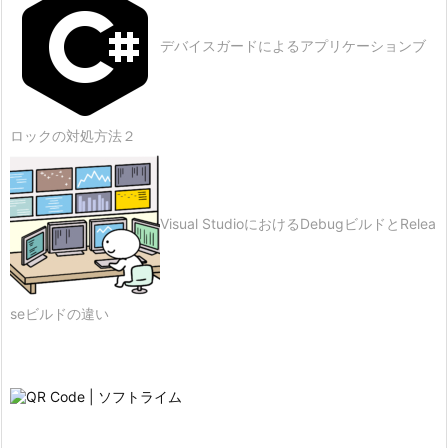
9.
3.
デバイスガードによるアプリケーションブ
効
率
的
ロックの対処方法２
な
タ
ス
Visual StudioにおけるDebugビルドとRelea
ク
管
理
1
seビルドの違い
0.
参
考
資
料