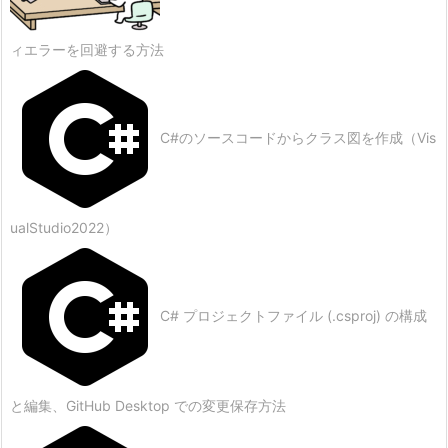
分
担
ィエラーを回避する方法
9.
2.
コ
C#のソースコードからクラス図を作成（Vis
ミ
ッ
ト
ualStudio2022）
メ
ッ
セ
ー
C# プロジェクトファイル (.csproj) の構成
ジ
の
書
と編集、GitHub Desktop での変更保存方法
き
方