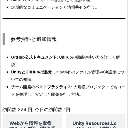
自）
定期的なコミュニケーションと情報共有を行う。
5.
プ
ロ
ジ
参考資料と追加情報
ェ
ク
ト
GitHub公式ドキュメント
: GitHubの機能や使い方を詳しく解
ご
説。
と
UnityとGitHubの連携
: Unity特有のファイル管理やGit設定につ
の
いての知識。
作
チーム開発のベストプラクティス
: 大規模プロジェクトでもコー
業
ドを整理し、安定した開発を行う方法。
5.
1.
訪問数 224 回, 今日の訪問数 1回
リ
Webから情報を取得
Unity Resources.Lo
ー