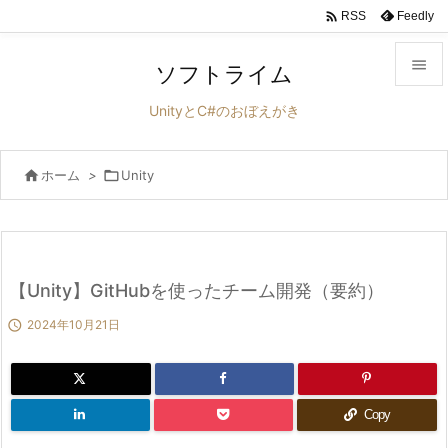

Feedly
RSS

ソフトライム

UnityとC#のおぼえがき
メニュ


ホーム
>

Unity
サイド

前へ

次へ
【Unity】GitHubを使ったチーム開発（要約）


2024年10月21日
検索
Copy