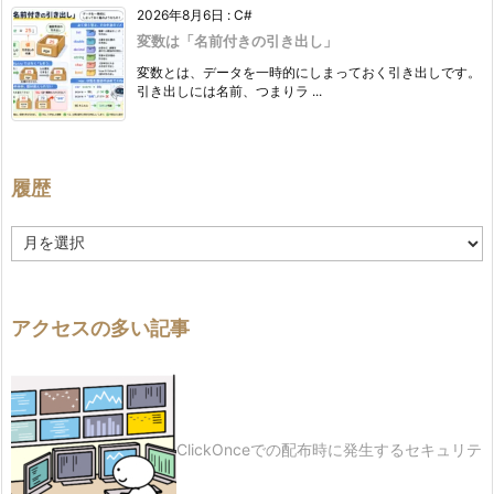
の
2026年8月6日
:
C#
変数は「名前付きの引き出し」
付
け
変数とは、データを一時的にしまっておく引き出しです。
引き出しには名前、つまりラ ...
方
9.
チ
履歴
ー
ム
履
開
歴
発
の
アクセスの多い記事
コ
ツ
9.
1.
ClickOnceでの配布時に発生するセキュリテ
役
割