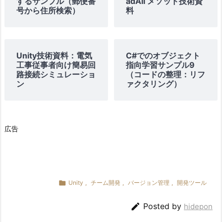
するサンプル（郵便番
adAll メソッド技術資
ダ
号から住所検索）
料
ー
の
役
Unity技術資料：電気
C#でのオブジェクト
割
工事従事者向け簡易回
指向学習サンプル9
5.
路接続シミュレーショ
（コードの整理：リフ
ン
ァクタリング）
2.
メ
ン
バ
広告
ー
の
役
割

Unity
,
チーム開発
,
バージョン管理
,
開発ツール
6.
開

Posted by
hidepon
発