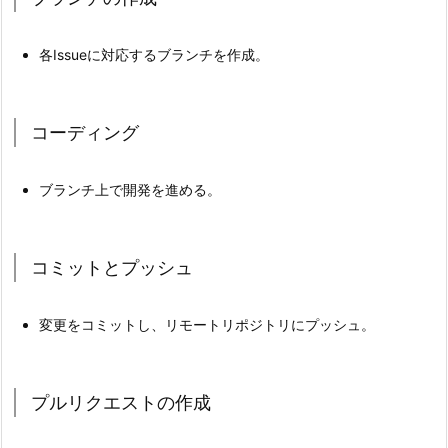
な
ど）
各Issueに対応するブランチを作成。
3.
3.
バ
コーディング
イ
ナ
ブランチ上で開発を進める。
リ
フ
ァ
コミットとプッシュ
イ
ル
変更をコミットし、リモートリポジトリにプッシュ。
の
編
集
プルリクエストの作成
3.
4.