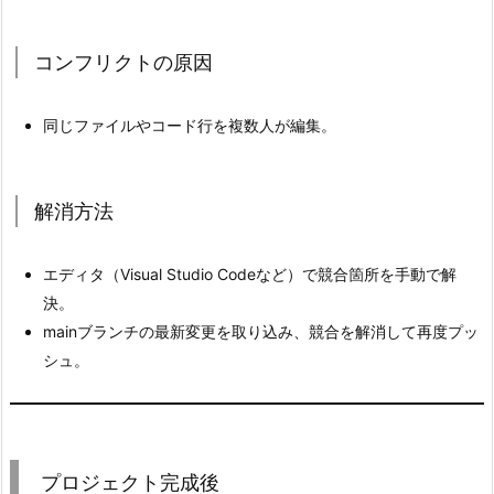
テ
キ
コンフリクトの原因
ス
ト
同じファイルやコード行を複数人が編集。
フ
ァ
イ
解消方法
ル
の
行
エディタ（Visual Studio Codeなど）で競合箇所を手動で解
末
決。
コ
mainブランチの最新変更を取り込み、競合を解消して再度プッ
ー
シュ。
ド
の
違
い
プロジェクト完成後