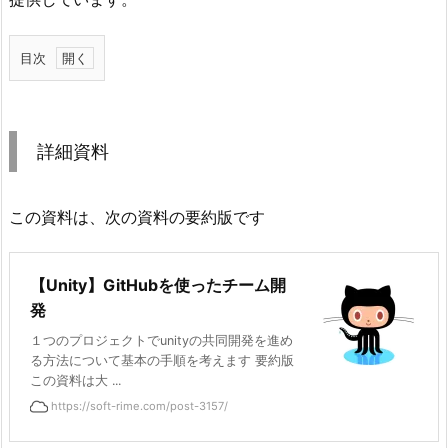
目次
1.
詳
細
詳細資料
資
料
この資料は、次の資料の要約版です
2.
決
め
【Unity】GitHubを使ったチーム開
事
発
と
１つのプロジェクトでunityの共同開発を進め
意
る方法について基本の手順を考えます 要約版
識
この資料は大 ...
合
https://soft-rime.com/post-3157/
わ