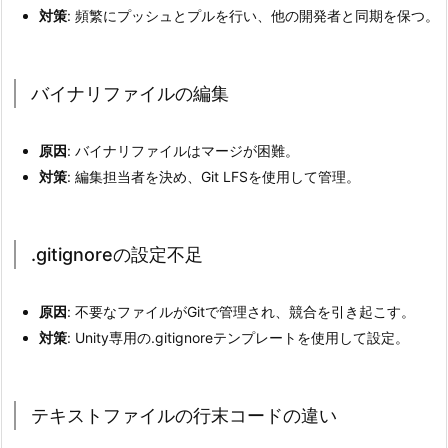
t
対策
: 頻繁にプッシュとプルを行い、他の開発者と同期を保つ。
y
開
発
バイナリファイルの編集
で
の
原因
: バイナリファイルはマージが困難。
G
対策
: 編集担当者を決め、Git LFSを使用して管理。
i
t
コ
.gitignoreの設定不足
ン
フ
原因
: 不要なファイルがGitで管理され、競合を引き起こす。
リ
対策
: Unity専用の.gitignoreテンプレートを使用して設定。
ク
ト
の
テキストファイルの行末コードの違い
主
な