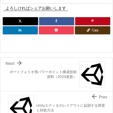
作
よろしければシェアお願いします
業
の
流
れ
Copy
6.
1.
I
s

s
Next
u
ポートフォリオ用パワーポイント構成技術
e
資料（2024更新）
の
作

成
Prev
6.
Unityエディタのレイアウトに起因する障害
2.
と対処方法