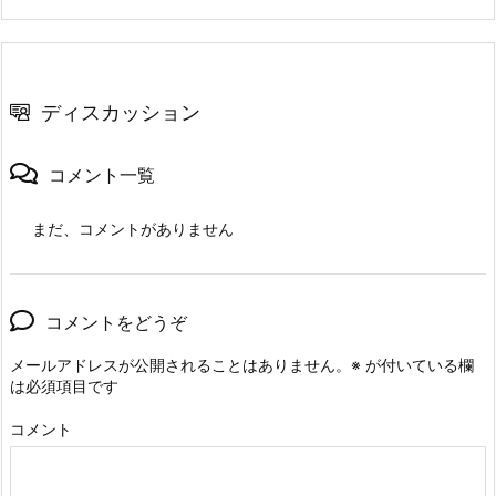
ト
の
作
成
ディスカッション
6.
6.
コメント一覧
レ
ビ
まだ、コメントがありません
ュ
ー
と
コメントをどうぞ
マ
ー
メールアドレスが公開されることはありません。
※
が付いている欄
は必須項目です
ジ
（承
コメント
認
者）