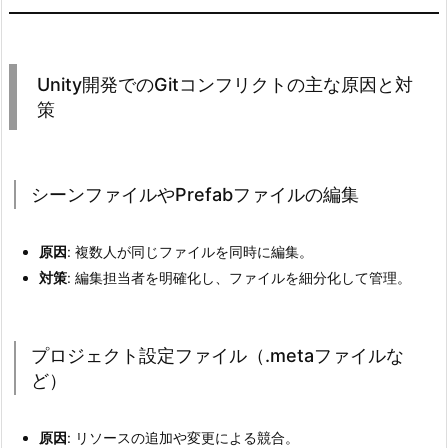
2.
プ
ロ
ジ
Unity開発でのGitコンフリクトの主な原因と対
策
ェ
ク
ト
管
シーンファイルやPrefabファイルの編集
理
ス
原因
: 複数人が同じファイルを同時に編集。
タ
対策
: 編集担当者を明確化し、ファイルを細分化して管理。
イ
ル
3.
プロジェクト設定ファイル（.metaファイルな
U
ど）
n
i
原因
: リソースの追加や変更による競合。