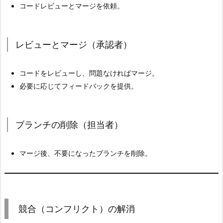
コードレビューとマージを依頼。
.
g
i
レビューとマージ（承認者）
t
i
g
コードをレビューし、問題なければマージ。
n
必要に応じてフィードバックを提供。
o
r
e
ブランチの削除（担当者）
の
設
マージ後、不要になったブランチを削除。
定
不
足
3.
競合（コンフリクト）の解消
5.