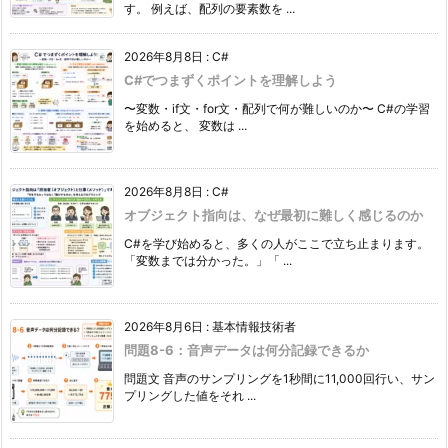
す。 例えば、配列の要素数を ...
8.
1.
2026年8月8日
:
C#
リ
C#でつまずくポイントを理解しよう
リ
〜変数・if文・for文・配列で何が難しいのか〜 C#の学習
ー
を始めると、 変数は ...
ス
作
2026年8月8日
:
C#
業
オブジェクト指向は、なぜ最初に難しく感じるのか
8.
C#を学び始めると、多くの人がここで立ち止まります。
2.
「変数までは分かった。」「 ...
バ
ー
2026年8月6日
:
基本情報技術者
ジ
問題8-6：音声データは何分記録できるか
ョ
問題文 音声のサンプリングを1秒間に11,000回行い、サン
ン
プリングした値をそれ ...
番
号