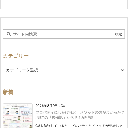
因
7.
2.
解
消
方
法
カテゴリー
8.
プ
カ
ロ
テ
ゴ
ジ
リ
ェ
ー
新着
ク
ト
2026年8月9日
:
C#
完
プロパティにしたけれど、メソッドの方がよかった？
成
.NETの「後悔話」から学ぶAPI設計
後
C#を勉強していると、プロパティとメソッドが登場しま